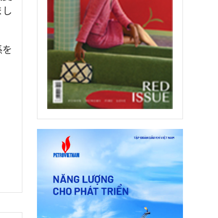
まし
係を