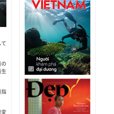
して
策の
衛生
目指
候変