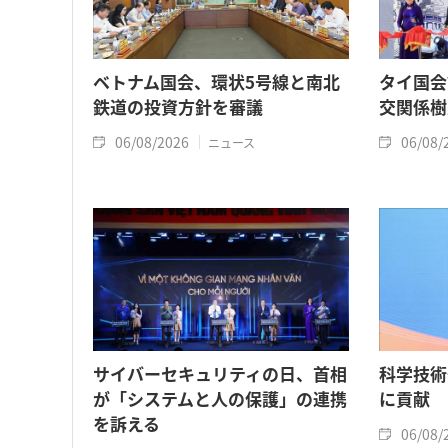
ベトナム国会、環状5号線と南北
タイ国会
鉄道の投資方針を審議
交関係樹
06/08/2026
06/08/
ニュース
サイバーセキュリティの日、首相
科学技術
が「システムと人の保護」の連携
に貢献
を訴える
06/08/