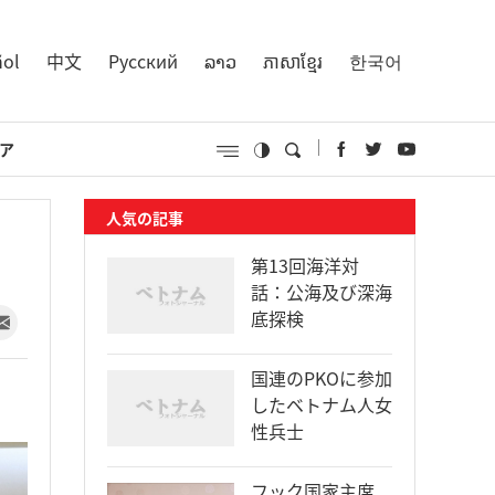
ñol
中文
Русский
ລາວ
ភាសាខ្មែរ
한국어
ア
人気の記事
第13回海洋対
話：公海及び深海
底探検
国連のPKOに参加
したベトナム人女
性兵士
フック国家主席