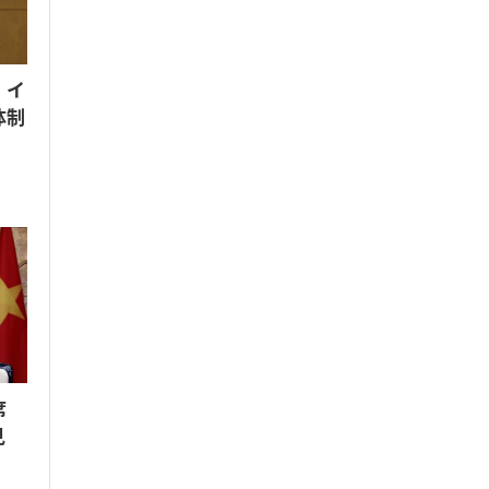
 イ
体制
席
見