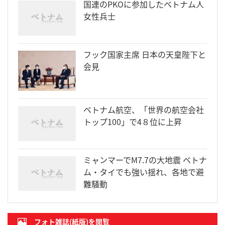
国連のPKOに参加したベトナム人
女性兵士
フック国家主席 日本の天皇陛下と
会見
ベトナム航空、「世界の航空会社
トップ100」で4８位に上昇
ミャンマーでM7.7の大地震 ベトナ
ム・タイでも強い揺れ、各地で避
難騒動
フォト雑誌(紙版)を閲覧