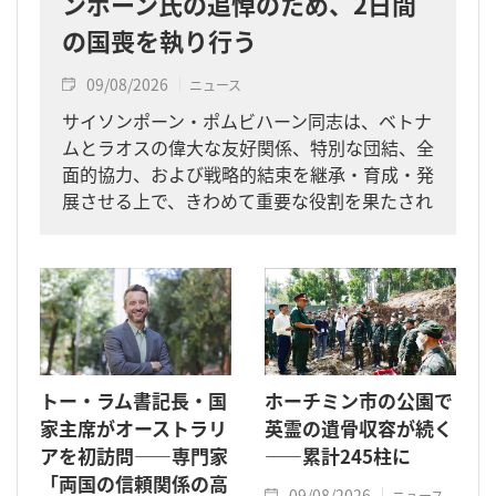
ンポーン氏の追悼のため、2日間
の国喪を執り行う
09/08/2026
ニュース
サイソンポーン・ポムビハーン同志は、ベトナ
ムとラオスの偉大な友好関係、特別な団結、全
面的協力、および戦略的結束を継承・育成・発
展させる上で、きわめて重要な役割を果たされ
た指導者です。
トー・ラム書記長・国
ホーチミン市の公園で
家主席がオーストラリ
英霊の遺骨収容が続く
アを初訪問――専門家
――累計245柱に
「両国の信頼関係の高
09/08/2026
ニュース