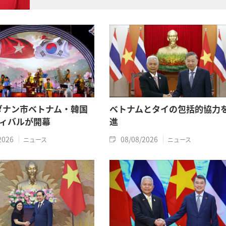
は計11柱となりました。
年ダナン市ベトナム・韓国
ベトナムとタイの包括的協力
ィバルが開幕
進
2026
08/08/2026
ニュース
ニュース