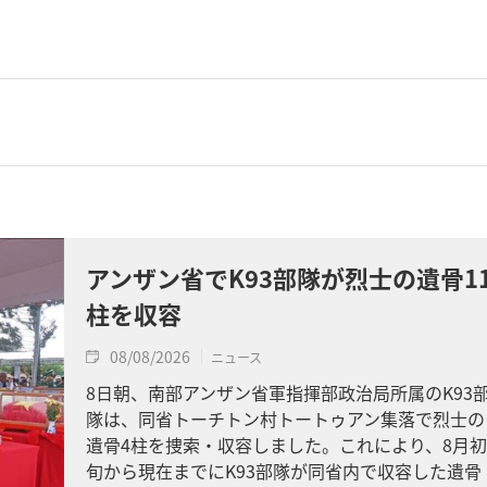
アンザン省でK93部隊が烈士の遺骨1
柱を収容
08/08/2026
ニュース
8日朝、南部アンザン省軍指揮部政治局所属のK93
隊は、同省トーチトン村トートゥアン集落で烈士の
遺骨4柱を捜索・収容しました。これにより、8月初
旬から現在までにK93部隊が同省内で収容した遺骨