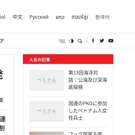
ñol
中文
Русский
ລາວ
ភាសាខ្មែរ
한국어
ア
人気の記事
発
第13回海洋対
話：公海及び深海
底探検
国連のPKOに参加
したベトナム人女
性兵士
連
割
フック国家主席