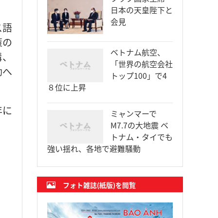
日本の天皇陛下と
会見
ス語
策の
ベトナム航空、
構、
「世界の航空会社
動へ
トップ100」で4
８位に上昇
年に
ミャンマーで
M7.7の大地震 ベ
トナム・タイでも
強い揺れ、各地で避難騒動
フォト雑誌(紙版)を閲覧