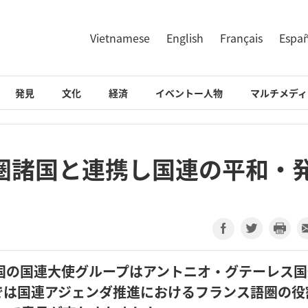
Vietnamese
English
Français
Espa
発見
文化
経済
イベントー人物
マルチメディ
圏諸国と連携し国連の平和・
国の国連大使グループはアントニオ・グテーレス国
では国連アジェンダ推進におけるフランス語圏の役