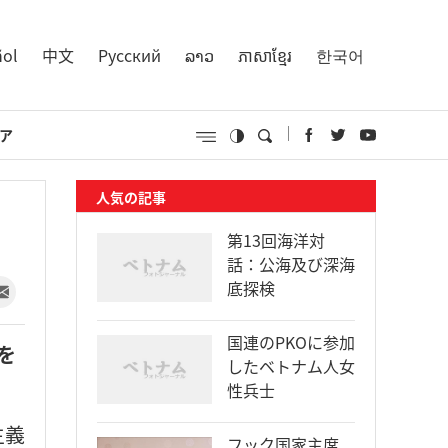
ñol
中文
Русский
ລາວ
ភាសាខ្មែរ
한국어
ア
人気の記事
第13回海洋対
話：公海及び深海
底探検
国連のPKOに参加
を
したベトナム人女
性兵士
主義
フック国家主席