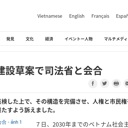
Vietnamese
English
Français
Espa
発見
文化
経済
イベントー人物
マルチメディ
建設草案で司法省と会合
点検した上で、その構造を完備させ、人権と市民権
果たすよう訴えました。
７日、2030年までのベトナム社会