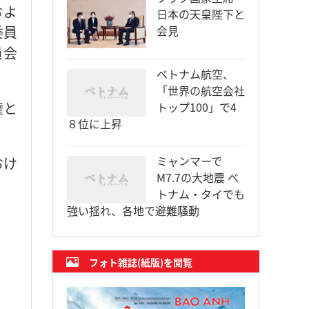
およ
日本の天皇陛下と
委員
会見
員会
ベトナム航空、
「世界の航空会社
権と
トップ100」で4
８位に上昇
ミャンマーで
おけ
M7.7の大地震 ベ
トナム・タイでも
強い揺れ、各地で避難騒動
フォト雑誌(紙版)を閲覧