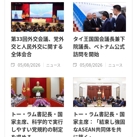
第33回外交会議、党外
タイ王国国会議長兼下
交と人民外交に関する
院議長、ベトナム公式
全体会合
訪問を開始
05/08/2026
05/08/2026
ニュース
ニュース
トー・ラム書記長・国
トー・ラム書記長・国
家主席、科学的で実行
家主席：「結束し強固
しやすい党規約の制定
なASEAN共同体を共
を求める
に築く」