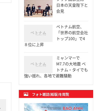
日本の天皇陛下と
会見
ベトナム航空、
「世界の航空会社
トップ100」で4
８位に上昇
ミャンマーで
M7.7の大地震 ベ
トナム・タイでも
強い揺れ、各地で避難騒動
フォト雑誌(紙版)を閲覧
ー