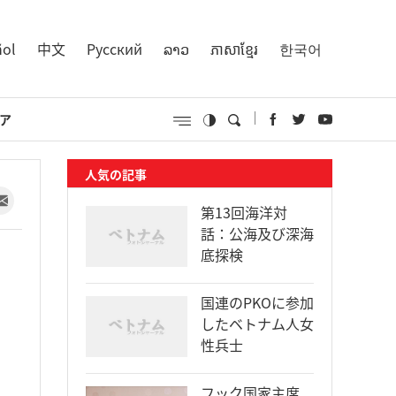
ñol
中文
Русский
ລາວ
ភាសាខ្មែរ
한국어
ア
人気の記事
第13回海洋対
話：公海及び深海
底探検
国連のPKOに参加
したベトナム人女
性兵士
フック国家主席