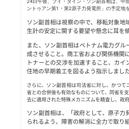
24日午後、ブイ・タイン・ソン副首相は、中
ントゥアン第1・第2原子力発電所」の予定地
ソン副首相は視察の中で、移転対象地
生計の安定に関する要望や懸念に耳を
また、ソン副首相はベトナム電力グル
成させること。商工省および関係機関に
トナーとの交渉を加速すること、カイ
住地の早期着工を図るよう指示しまし
さらに、ソン副首相は司法省に対し、かつて
省との合併後も有効なものについて、同省を支
去に適用された特殊メカニズムを精査し、政
ソン副首相は、「政府として、原子力
られるよう、障害の解消に全力で取り