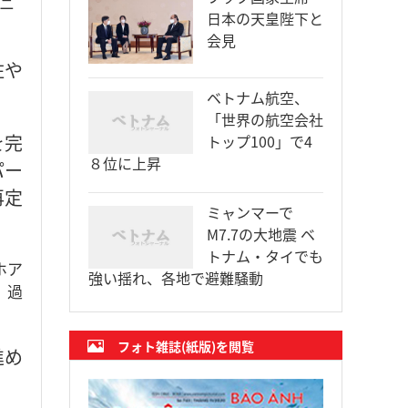
ニ
日本の天皇陛下と
会見
住や
ベトナム航空、
「世界の航空会社
を完
トップ100」で4
８位に上昇
パー
再定
ミャンマーで
M7.7の大地震 ベ
トナム・タイでも
ホア
強い揺れ、各地で避難騒動
、過
フォト雑誌(紙版)を閲覧
進め