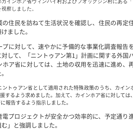
部カインホア省ヴィンハイ村およびフオックジン村にある「
を視察しました。
域の住民を訪ねて生活状況を確認し、住民の再定
傾けました。
ープに対して、速やかに予備的な事業化調査報告
対して、「ニントゥアン第1」計画に関する外国
ンホア省に対しては、土地の収用を迅速に進め、
た。
ニントゥアン省として適用された特殊政策のうち、カイン
援するよう求めました。加えて、カインホア省に対しては
府に報告するよう指示しました。
発電プロジェクトが安全かつ効率的に、予定通り
組む」と強調しました。