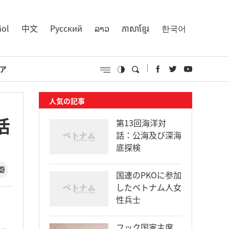
ñol
中文
Русский
ລາວ
ភាសាខ្មែរ
한국어
ア
人気の記事
活
第13回海洋対
話：公海及び深海
底探検
国連のPKOに参加
したベトナム人女
性兵士
フック国家主席