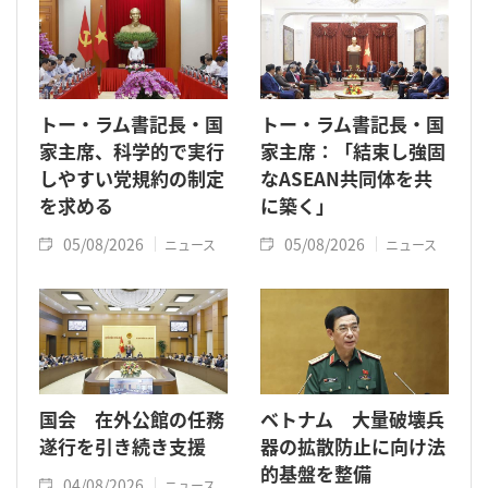
トー・ラム書記長・国
トー・ラム書記長・国
家主席、科学的で実行
家主席：「結束し強固
しやすい党規約の制定
なASEAN共同体を共
を求める
に築く」
05/08/2026
05/08/2026
ニュース
ニュース
国会 在外公館の任務
ベトナム 大量破壊兵
遂行を引き続き支援
器の拡散防止に向け法
的基盤を整備
04/08/2026
ニュース