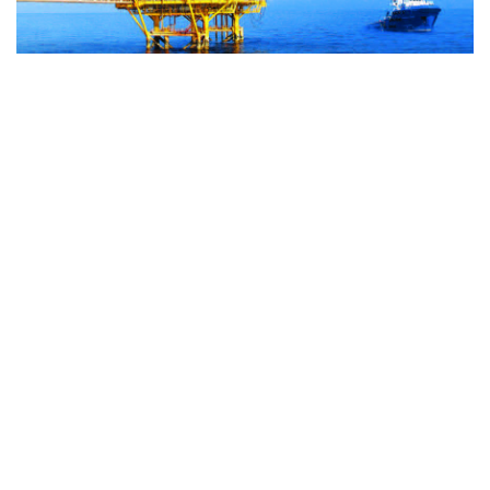
通信提供機関(ICP) : ベトナム通信社 | ISSN : 1606-0261
許認可番号 : 137/GP-BTTTT文化通信省により2022年3月
17日に提供された。
管理機関 : ベトナム通信社