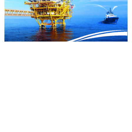
通信提供機関(ICP) : ベトナム通信社 | ISSN : 1606-0261
許認可番号 : 137/GP-BTTTT文化通信省により2022年3月