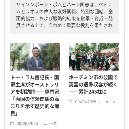
サイソンポーン・ポムビハーン同志は、ベトナ
ムとラオスの偉大な友好関係、特別な団結、全
面的協力、および戦略的結束を継承・育成・発
展させる上で、きわめて重要な役割を果たされ
た指導者です。
トー・ラム書記長・国
ホーチミン市の公園で
家主席がオーストラリ
英霊の遺骨収容が続く
アを初訪問――専門家
――累計245柱に
「両国の信頼関係の高
09/08/2026
ニュース
まりを示す歴史的な節
目」
09/08/2026
ニュース