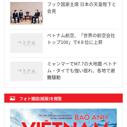
フック国家主席 日本の天皇陛下と
会見
ベトナム航空、「世界の航空会社
トップ100」で4８位に上昇
ミャンマーでM7.7の大地震 ベトナ
ム・タイでも強い揺れ、各地で避
難騒動
フォト雑誌(紙版)を閲覧