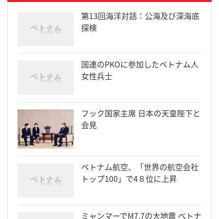
第13回海洋対話：公海及び深海底
探検
国連のPKOに参加したベトナム人
女性兵士
フック国家主席 日本の天皇陛下と
会見
ベトナム航空、「世界の航空会社
トップ100」で4８位に上昇
ミャンマーでM7.7の大地震 ベトナ