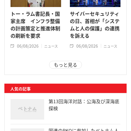
トー・ラム書記長・国
サイバーセキュリティ
家主席 インフラ整備
の日、首相が「システ
の計画策定と推進体制
ムと人の保護」の連携
の刷新を要求
を訴える
06/08/2026
06/08/2026
ニュース
ニュース
もっと見る
人気の記事
第13回海洋対話：公海及び深海底
探検
国連のPKOに参加したベトナム人