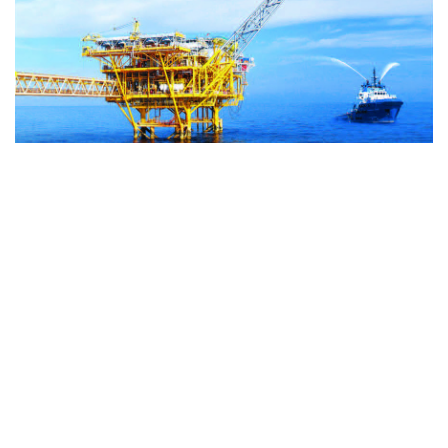
通信提供機関(ICP) : ベトナム通信社 | ISSN : 1606-0261