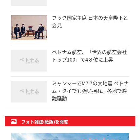
フック国家主席 日本の天皇陛下と
会見
ベトナム航空、「世界の航空会社
トップ100」で4８位に上昇
ミャンマーでM7.7の大地震 ベトナ
ム・タイでも強い揺れ、各地で避
難騒動
フォト雑誌(紙版)を閲覧