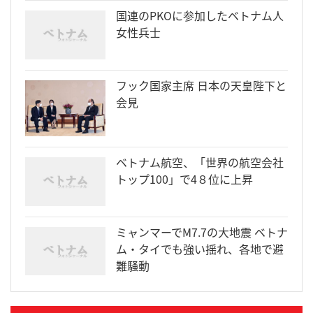
国連のPKOに参加したベトナム人
女性兵士
フック国家主席 日本の天皇陛下と
会見
ベトナム航空、「世界の航空会社
トップ100」で4８位に上昇
ミャンマーでM7.7の大地震 ベトナ
ム・タイでも強い揺れ、各地で避
難騒動