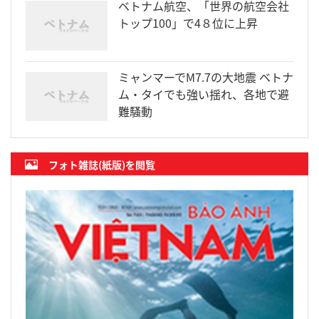
ベトナム航空、「世界の航空会社
トップ100」で4８位に上昇
ミャンマーでM7.7の大地震 ベトナ
ム・タイでも強い揺れ、各地で避
難騒動
フォト雑誌(紙版)を閲覧