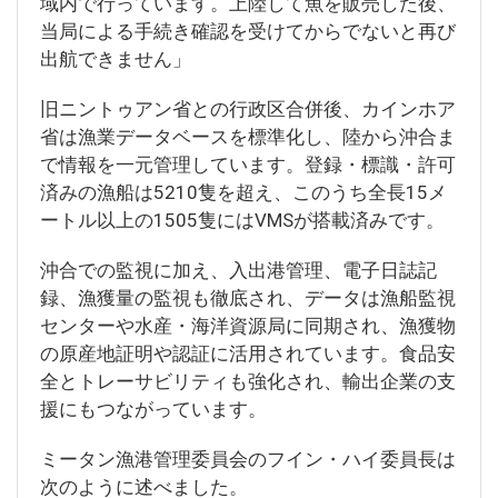
域内で行っています。上陸して魚を販売した後、
当局による手続き確認を受けてからでないと再び
出航できません」
旧ニントゥアン省との行政区合併後、カインホア
省は漁業データベースを標準化し、陸から沖合ま
で情報を一元管理しています。登録・標識・許可
済みの漁船は5210隻を超え、このうち全長15メ
ートル以上の1505隻にはVMSが搭載済みです。
沖合での監視に加え、入出港管理、電子日誌記
録、漁獲量の監視も徹底され、データは漁船監視
センターや水産・海洋資源局に同期され、漁獲物
の原産地証明や認証に活用されています。食品安
全とトレーサビリティも強化され、輸出企業の支
援にもつながっています。
ミータン漁港管理委員会のフイン・ハイ委員長は
次のように述べました。