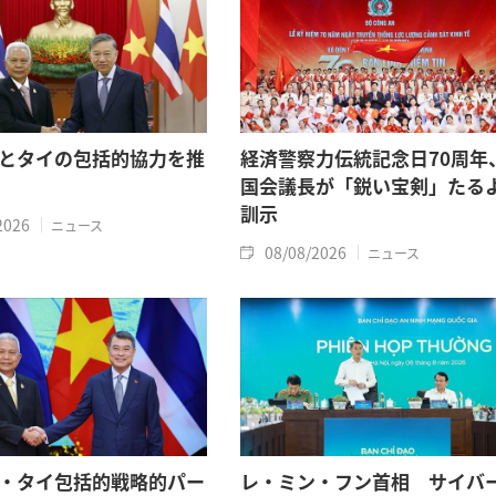
とタイの包括的協力を推
経済警察力伝統記念日70周年
国会議長が「鋭い宝剣」たる
訓示
2026
ニュース
08/08/2026
ニュース
・タイ包括的戦略的パー
レ・ミン・フン首相 サイバ