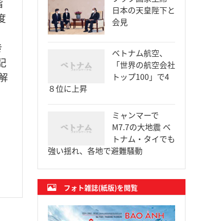
指
日本の天皇陛下と
度
会見
き
ベトナム航空、
記
「世界の航空会社
解
トップ100」で4
８位に上昇
ミャンマーで
M7.7の大地震 ベ
トナム・タイでも
強い揺れ、各地で避難騒動
フォト雑誌(紙版)を閲覧