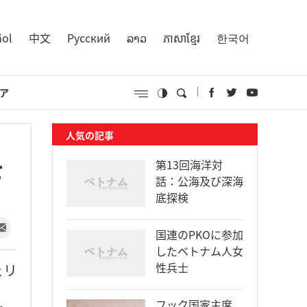
ñol
中文
Русский
ລາວ
ភាសាខ្មែរ
한국어
ア
人気の記事
を
第13回海洋対
話：公海及び深海
底探検
国連のPKOに参加
したベトナム人女
性兵士
ェリ
フック国家主席