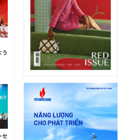
、
よう
ーセ