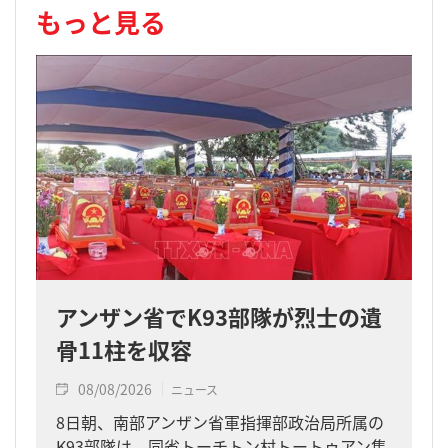
もっと見る
アンザン省でK93部隊が烈士の遺
骨11柱を収容
08/08/2026
ニュース
8日朝、南部アンザン省軍指揮部政治局所属の
K93部隊は、同省トーチトン村トートゥアン集