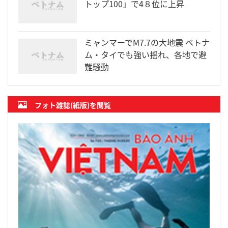
トップ100」で4８位に上昇
ミャンマーでM7.7の大地震 ベトナ
ム・タイでも強い揺れ、各地で避
難騒動
フォト雑誌(紙版)を閲覧