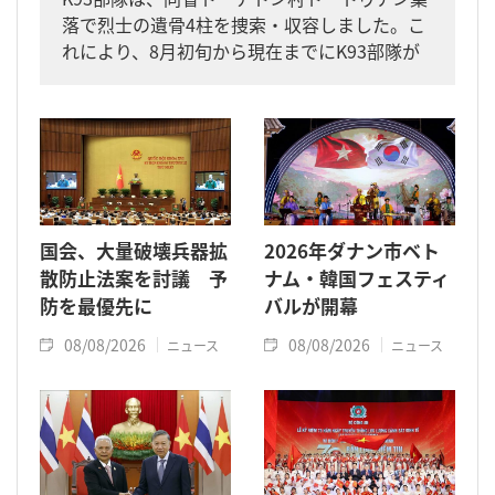
落で烈士の遺骨4柱を捜索・収容しました。こ
れにより、8月初旬から現在までにK93部隊が
同省内で収容した遺骨は計11柱となりまし
た。
国会、大量破壊兵器拡
2026年ダナン市ベト
散防止法案を討議 予
ナム・韓国フェスティ
防を最優先に
バルが開幕
08/08/2026
08/08/2026
ニュース
ニュース