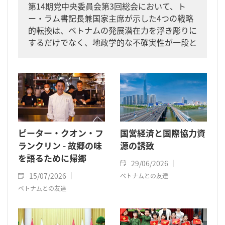
第14期党中央委員会第3回総会において、ト
ー・ラム書記長兼国家主席が示した4つの戦略
的転換は、ベトナムの発展潜在力を浮き彫りに
するだけでなく、地政学的な不確実性が一段と
高まる中、同国の経済的・政治的地位と自主性
の強化にも寄与するものである。
ピーター・クオン・フ
国営経済と国際協力資
ランクリン - 故郷の味
源の誘致
を語るために帰郷
29/06/2026
15/07/2026
ベトナムとの友達
ベトナムとの友達