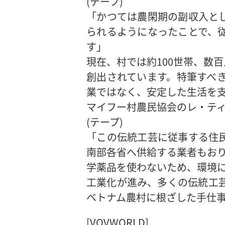
(テープ)
「かつては農閑期の副収入と
られるようになったことで、
す」
現在、村では約100世帯、数
創出されています。特筆すべき
業ではなく、安定した生活を
マイフー村農民協会のレ・テ
(テープ)
「この伝統工芸に従事する住
南部各省へ供給する業者もおり
学薬品を使わないため、環境
工業化が進み、多くの伝統工
ベトナム農村に根ざした手仕
[VOVWORLD]