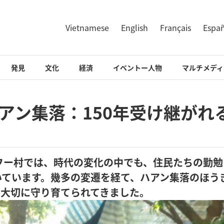
Vietnamese
English
Français
Espa
発見
文化
経済
イベントー人物
マルチメディ
アン集落：150年受け継がれ
フー村では、時代の変化の中でも、住民たちの勤勉
いています。幾多の変遷を経て、ハアン集落のほう
と大切に守り育てられてきました。