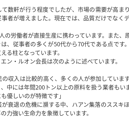
して数軒が行う程度でしたが、市場の需要が高ま
従事者が増えました。現在では、品質だけでなく
百人の労働者が直接生産に携わっています。また、
は、従事者の多くが50代から70代である点です
支える柱となっています。
ィエン・ルオン会長は次のように述べています。
民の収入は比較的高く、多くの人が参加していま
、中には年間200トン以上の原料を扱う業者もい
にも優しいのが特徴です」
芸が衰退の危機に瀕する中、ハアン集落のススキ
事の力強い生命力を象徴しています。