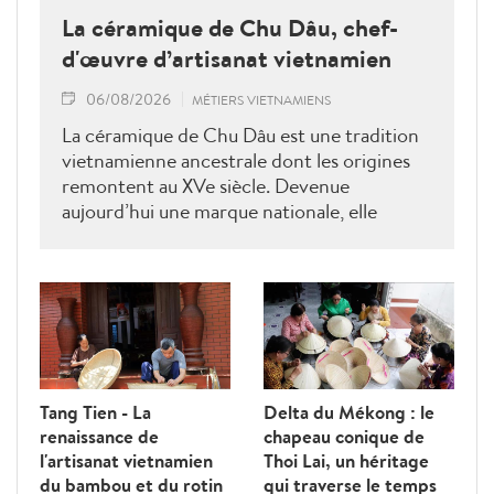
La céramique de Chu Dâu, chef-
d'œuvre d’artisanat vietnamien
06/08/2026
MÉTIERS VIETNAMIENS
La céramique de Chu Dâu est une tradition
vietnamienne ancestrale dont les origines
remontent au XVe siècle. Devenue
aujourd’hui une marque nationale, elle
demeure indissociable de l’identité
culturelle du village éponyme, situé dans la
province de Hai Duong (aujourd’hui
rattachée à Hai Phong). Chaque pièce
raconte une histoire ; chaque vase porte
l’empreinte d’un artisan. Ces créations
constituent autant de chefs-d’œuvre qui
Tang Tien - La
Delta du Mékong : le
expriment l’essence culturelle et les
renaissance de
chapeau conique de
aspirations du peuple vietnamien à travers le
l'artisanat vietnamien
Thoi Lai, un héritage
temps.
du bambou et du rotin
qui traverse le temps