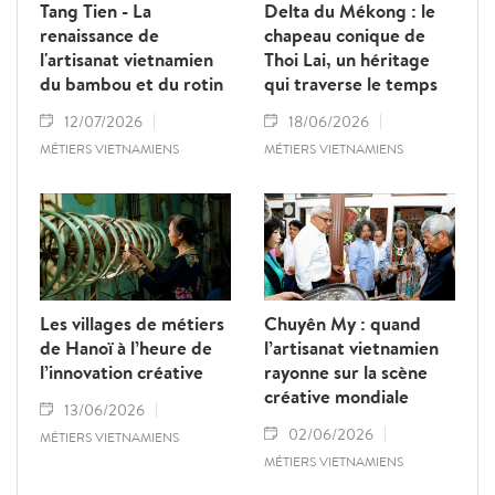
Tang Tien - La
Delta du Mékong : le
expriment l’essence culturelle et les
renaissance de
chapeau conique de
aspirations du peuple vietnamien à travers le
l'artisanat vietnamien
Thoi Lai, un héritage
temps.
du bambou et du rotin
qui traverse le temps
12/07/2026
18/06/2026
MÉTIERS VIETNAMIENS
MÉTIERS VIETNAMIENS
Les villages de métiers
Chuyên My : quand
de Hanoï à l’heure de
l’artisanat vietnamien
l’innovation créative
rayonne sur la scène
créative mondiale
13/06/2026
02/06/2026
MÉTIERS VIETNAMIENS
MÉTIERS VIETNAMIENS