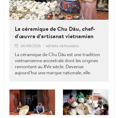
La céramique de Chu Dâu, chef-
d'œuvre d’artisanat vietnamien
06/08/2026
MÉTIERS VIETNAMIENS
La céramique de Chu Dâu est une tradition
vietnamienne ancestrale dont les origines
remontent au XVe siècle. Devenue
aujourd’hui une marque nationale, elle
demeure indissociable de l’identité
culturelle du village éponyme, situé dans la
province de Hai Duong (aujourd’hui
rattachée à Hai Phong). Chaque pièce
raconte une histoire ; chaque vase porte
l’empreinte d’un artisan. Ces créations
constituent autant de chefs-d’œuvre qui