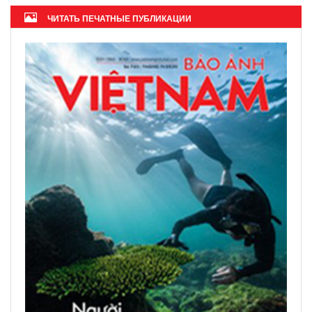
Вьетнам - идеальное
направление для цифровых
кочевников
Журнал ОАЭ назвал Фукуок
«глобальным туристическим
центром» 2026 года
ЧИТАТЬ ПЕЧАТНЫЕ ПУБЛИКАЦИИ