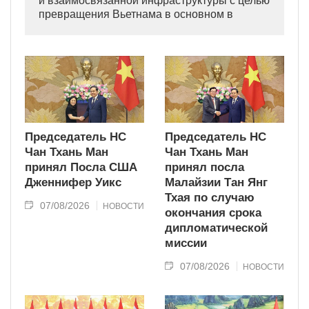
и взаимосвязанной инфраструктуры с целью
превращения Вьетнама в основном в
индустриально развитую страну
современного типа.
Председатель НС
Председатель НС
Чан Тхань Ман
Чан Тхань Ман
принял Посла США
принял посла
Дженнифер Уикс
Малайзии Тан Янг
Тхая по случаю
07/08/2026
НОВОСТИ
окончания срока
дипломатической
миссии
07/08/2026
НОВОСТИ