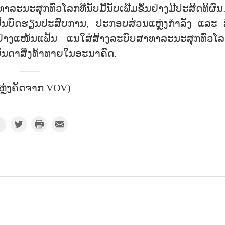
ລະ​ນະ​ສຸກ​ທົ່ວ​ໂລກ​ທີ່​ນັບ​ມື້​ນັບ​ເພີ່ມ​ຂຶ້ນ​ຢ່າງ​ມີ​ປະ​ສິ​ດ​ທິ​ຜົນ
​ປັນ​ບົດ​ຮຽນ​ປະ​ສົບ​ການ, ປະ​ກອບ​ສ່ວນ​ແຫຼ່ງ​ກຳ​ລັງ ແລະ 
​ຢ່າງ​ແໜ້ນ​ແຟ້ນ ແນ​ໃສ່​ສ້າງ​ລະ​ບົບ​ສາ​ທາ​ລະ​ນະ​ສຸກ​ທົ່ວ​ໂລກ​
ບັນ​ດາ​ສິ່ງ​ທ້າ​ທາຍ​ໃນ​ອະ​ນາ​ຄົດ.
ຫຼ່ງຄັດຈາກ VOV)