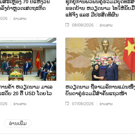
ີມສະເຫຼອງ 70 ປີແຫ່ງວັນ
ຊຸກ​ຍູ້​ການ​ພົວ​ພັນ​ຄູ່​ຮ່ວມ​ມື​ຍຸດ​ທະ​ສ
ກຳລັງຕຳຫຼວດເສດຖະກິດ
ຮອດ​ບ້ານ ຫວຽດ​ນາມ ໄທ​ໃຫ້​ນັບ​ມື້​
ແທ້​ຈິງ ແລະ ມີ​ປະ​ສິດ​ທິ​ຜົນ
2026
ຂ່າວສານ
08/08/2026
ຂ່າວສານ
ິນ​ການ​ຄ້າ ຫວຽດ​ນາມ ມາ​ເລ​
ຫ​ວຽດ​ນາມ ຖື​ອາ​ເມ​ລິ​ການ​ແມ່ນ​ໜຶ່ງ
​ລະ​ດັບ 20 ຕື້ USD ໂດຍ​ໄວ
ບັນ​ດາ​ຄູ່​ຮ່ວມ​ມື​ສຳ​ຄັນ​ແຖວ​ໜ້າ
2026
07/08/2026
ຂ່າວສານ
ຂ່າວສານ
ອ່ານເພີ່ມ