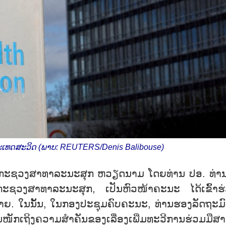
ປະ​ເທດ​ສະ​ວິດ (ພາບ: REUTERS/Denis Balibouse)
ອງ​ກະ​ຊ​ວງ​ສາ​ທາ​ລະ​ນະ​ສຸກ ຫວຽດ​ນາມ ໂດຍ​ທ່ານ ປອ. ທ່ານ
ານ​ກະ​ຊວງ​ສາ​ທາ​ລະ​ນະ​ສຸກ, ເປັນ​ຫົວ​ໜ້າ​ຄະ​ນະ ໄດ້​ເຂົ້າ​
. ໃນ​ນັ້ນ, ໃນ​ກອງ​ປະ​ຊຸມ​ຄົບ​ຄະ​ນະ, ທ່ານ​ຮອງ​ລັດ​ຖະ​ມົ
​ໜັກ​ເຖິງ​ຄວາມ​ສຳ​ຄັນ​ຂອງ​ເລື່ອງ​ເພີ່ມ​ທະ​ວີ​ການ​ຮ່ວມ​ມື​ສາ