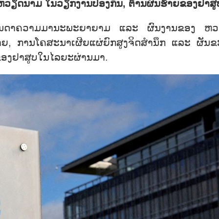
ວຽດ​ນາມ ໃນ​ວຽກ​ງານ​ປ້ອງ​ກັນ, ຕ້ານ​ຜົນ​ຮ້າຍ​ຂອງ​ຢາ​ສູ
ຕໍ່​ກັບ​ບັນ​ດາ​ຄວາມ​ມາ​ນະ​ພະ​ຍາຍ​າມ​ ແລະ ຜົນ​ງານ​ຂອງ ຫ
, ການໂຄ​ສະ​ນາ​ເຜີຍ​ແຜ່​ຍົກ​ສູງ​ຈິດ​ສຳ​​ນຶກ​ ແລະ ຜັນ​ຂ
​ຂອງ​ຢາ​ສູບ​ໃນ​ໄລ​ຍະ​ຜ່ານ​ມາ.