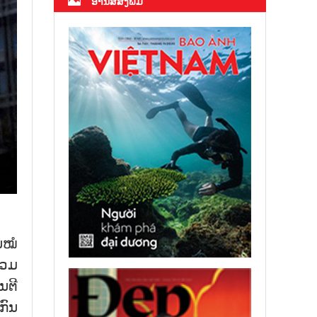
ອ່ານສື່ສິ່ງພິມ
​ໝໍ
ຮ່ວມ
ນ​ຕີ
​ກົນ