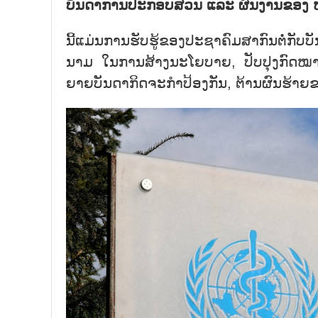
ບັນ​ດາ​ການ​ປະ​ກອບ​ສ່ວນ ແລະ ຜົນ​ງານ​ຂອງ ຫ
ນີ້​ແມ່ນ​ການ​ຮັບ​ຮູ້​ຂອງ​ປະ​ຊາ​ຄົມ​ສາ​ກົນ​
ນາມ ໃນ​ການ​ສ້າງ​ນະ​ໂຍ​ບາຍ, ປັບ​ປຸງ​ກົດ​ໝາຍ
ຍາຍ​ບັນ​ດາ​ກິດ​ຈະ​ກຳ​ປ້ອງ​ກັນ, ຕ້ານ​ຜົນ​ຮ້າຍ