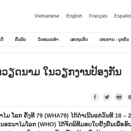
Vietnamese
English
Français
Españo
ດີ
ຄົ້ນພົບ
ວັດທະນະທຳ
ເສດຖະກິດ
ເຫດການ - ບຸກຄົນ
ຫວຽດ​ນາມ ໃນ​ວຽກ​ງານ​ປ້ອງ​ກັນ​
ໄມ ໂລກ ຄັ້ງ​ທີ 79 (WHA79) ໄດ້​ດຳ​ເນີນ​ແຕ່​ວັນ​ທີ 18 – 
ອະ​ນາ​ໄມ​ໂລກ (WHO) ໄດ້​ຈັດ​ພິ​ທີ​ມອບ​ໃບ​ຢັ້ງ​ຢືນ​ເພື່ອ​ຮັບ​ຮ