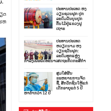
ບ.
ປະທານປະເທດ ຫງ
ວຽດ​
ວຽນຊວນຟຸກ ປຸກ
ລະດົມວັນບຸນປູກ
ະ​ຫ
ຕົ້ນໄມ້ຢູ່ແຂວງຝູ
ເຖາະ
ປະທານປະເທດ
ຫວຽດນາມ ຫງ
ວຽນຊວັນຟຸກ:
ລະດົມທຸກແຫຼ່ງ
ກຳລັງເພື່ອພັດທະນາເສດຖະກິດກະສິກຳ
ສຸມໃສ່ຜັນ
ຂະຫຍາຍການຈັດ
ຊື້, ສັກວັກຊິນໃຫ້ແກ່
ເດັກອາຍຸແຕ່ 5 ປີ
ຫາຕ່ຳກວ່າ 12 ປີ