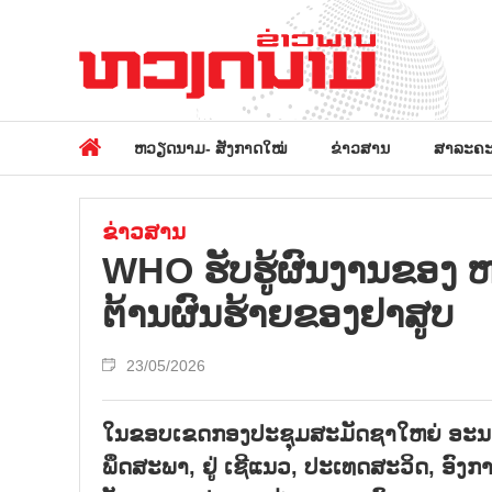
ຫວຽດນາມ- ສັງກາດໃໝ່
ຂ່າວສານ
ສາລະຄະ
ຂ່າວສານ
WHO ຮັບ​ຮູ້​ຜົນ​ງານ​ຂອງ 
ຕ້ານ​ຜົນ​ຮ້າຍ​ຂອງ​ຢາ​ສູບ
23/05/2026
ໃນ​ຂອບ​ເຂດກອງ​ປະ​ຊຸມ​ສະ​ມັດ​ຊາ​ໃຫຍ່ ອະ​ນາ​
ພຶດ​ສະ​ພາ, ຢູ່ ເຊີ​ແນວ, ປະ​ເທດ​ສະ​ວິດ, ອົງ​ການ​