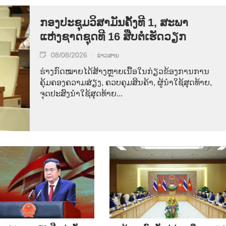
ກອງປະຊຸມວິສາມັນຄັ້ງທີ 1, ສະພາ
ແຫ່ງຊາດຊຸດທີ 16 ສືບຕໍ່ເຮັດວຽກ
08/08/2026
ຂ່າວສານ
ຮ່າງກົດໝາຍໄດ້ສ້າງຫຼາຍເນື້ອໃນກ່ຽວຂ້ອງການການ
ຄຸ້ມຄອງຄວາມສ່ຽງ, ຄວບຄຸມສິນຄ້າ, ຜູ້ນຳໃຊ້ສຸດທ້າຍ,
ຈຸດປະສົງນຳໃຊ້ສຸດທ້າຍ...