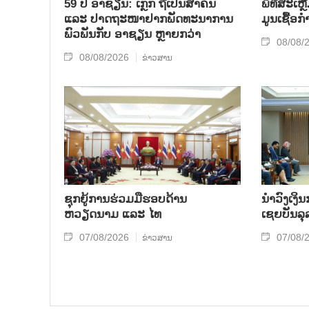
59 ປີ ອາຊຽນ: ເກຼັກ ຖືເປັນສຳຄັນ
ພິທີສະເຫຼ
ແລະ ປາດຖະໜາຢາກພັດທະນາການ
ມູນເຊື້ອ
ພົວພັນກັບ ອາຊຽນ ຫຼາຍກວ່າ
08/08/
08/08/2026
ຂ່າວສານ
ຊຸກຍູ້ການຮ່ວມມືຮອບດ້ານ
ນຳ​ວົງ​ເງ
ຫວຽດນາມ ແລະ ໄທ
ເຊຍ​ບັນ​ລຸ
07/08/2026
07/08/
ຂ່າວສານ