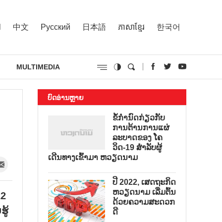
l
中文
Русский
日本語
ភាសាខ្មែរ
한국어
MULTIMEDIA
ບົດອ່ານຫຼາຍ
ຂໍ້ກຳນົດກ່ຽວກັບ
ການຕ້ານການແຜ່
ລະບາດຂອງ ໂຄ
ວິດ-19 ສຳລັບຜູ້
ເດີນທາງເຂົ້າມາ ຫວຽດນາມ
ປີ 2022, ເສດຖະກິດ
ຫວຽດນາມ ເລີ່ມຕົ້ນ
22
ດ້ວຍຄວາມສະດວກ
ູ້​
ດີ