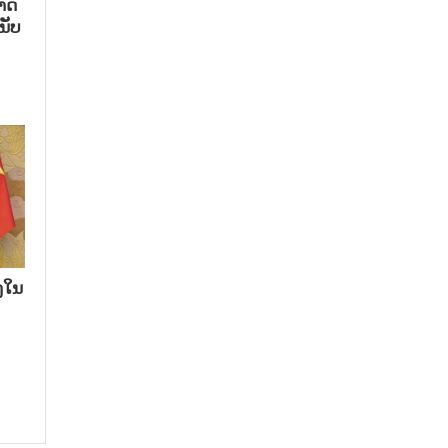
າດ​
ນັບ​
​ໃນ​