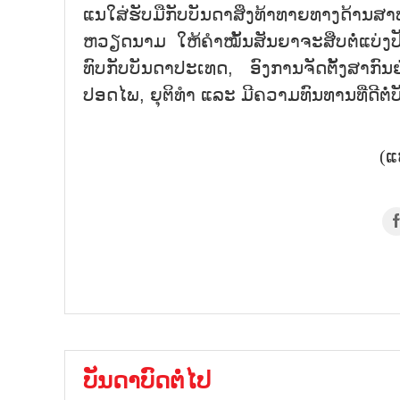
ແນ​ໃສ່​ຮັບ​ມື​ກັບ​ບັນ​ດາ​ສິ່ງ​ທ້າ​ທາຍ​ທາງ​ດ້ານ​ສາ​ທາ​
ຫວຽດ​ນາມ ໃຫ້​ຄຳ​ໝັ້ນ​ສັນ​ຍາ​ຈະ​ສືບ​ຕໍ່​ແບ່ງ
ທົບ​ກັບ​ບັນ​ດາ​ປະ​ເທດ​, ອົງ​ການ​ຈັດ​ຕັ້ງ​ສາ​ກົນ
ປອດ​ໄພ, ຍຸ​ຕິ​ທຳ ແລະ ມີ​ຄວາມ​ທົນ​ທານ​ທີ່​ດີ​ຕໍ່​
(ແ
ບັນດາບົດຕໍ່ໄປ