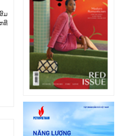
.
ສົມ​
ທີ່​