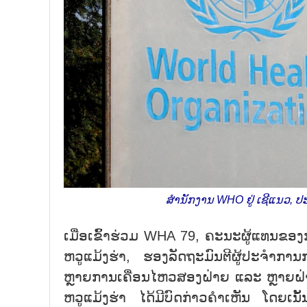
ສຳ​ນັກ​ງານ WHO ຢູ່ ເຊີ​ແນວ, 
ເມື່​ອ​ເຂົ້າ​ຮ່ວມ WHA 79, ຄະ​ນະ​ຜູ້​ແທນ​ຂ
ຫວູ​ແມ້​ງ​ຮ່າ, ຮອງ​ລັດ​ຖະ​ມົນ​ຕີ​ຜູ້​ປະ​ຈຳ​ກ
ຫຼາຍ​ການ​ເຄື່ອນ​ໄຫວ​ສອງ​ຝ່າຍ ແລະ ຫຼາຍ​ຝ່າຍ
ຫວູ​ແມ້ງ​ຮ່າ ໄດ້​ມີ​ບົດ​ກ່າວ​ຄຳ​ເຫັນ ໂດຍ​ເນັ້ນ