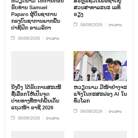
ຫວຽດ​ນາມ ໃຫ້​ການ​ຕ້ອນ​
ສະຫຼະ​ຊີ​ວິດ​ເພື່ອ​ຊາດ​ຢູ່​
ຮັບ​ທ່ານ Samuel
ສວນ​ສາ​ທາ​ລະ​ນະ ເລ​ທິ​
Paparo ຜູ້​ບັນ​ຊາ​ການ
ຣຽງ
ກອງ​ບັນ​ຊາ​ການພາກ​ພື້ນ​
06/08/2026
ຂ່າວສານ
ປາ​ຊີ​ຟິກ ອາ​ເມ​ລິ​ກາ
06/08/2026
ຂ່າວສານ
ນີງບິ່ງ ໄດ້ຮັບການສະເໜີ
ຫວຽດນາມ ມີໜ້າຢ່າງຈະ
ຊື່ເລືອກໃຫ້ເປັນຈຸດ
ແຈ້ງໃນກະສະຟອງ AI ໃນ
ປາຍທາງທີ່ຫາກໍ່ພົ້ນເດັ່ນ
ທົ່ວໂລກ
ແຖວໜ້າ ອາຊີ 2026
06/08/2026
ຂ່າວສານ
06/08/2026
ຂ່າວສານ