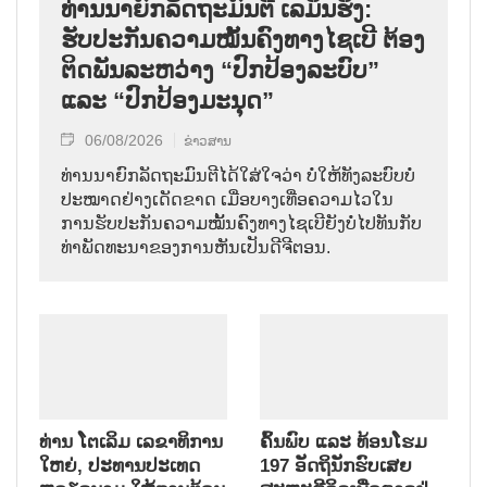
ທ່ານນາຍົກລັດຖະມົນຕີ ເລມິນຮຶງ:
ຮັບປະກັນຄວາມໝັ້ນຄົງທາງໄຊເບີ ຕ້ອງ
ຕິດພັນລະຫວ່າງ “ປົກປ້ອງລະບົບ”
ແລະ “ປົກປ້ອງມະນຸດ”
06/08/2026
ຂ່າວສານ
ທ່ານນາຍົກລັດຖະມົນຕີໄດ້ໃສ່ໃຈວ່າ ບໍ່ໃຫ້ທັງລະບົບບໍ່
ປະໝາດຢ່າງເດັດຂາດ ເມື່ອບາງເທື່ອຄວາມໄວໃນ
ການຮັບປະກັນຄວາມໝັ້ນຄົງທາງໄຊເບີຍັງບໍ່ໄປທັນກັບ
ທ່າພັດທະນາຂອງການຫັນເປັນດີຈີຕອນ.
ທ່ານ ໂຕ​ເລິມ ເລ​ຂາ​ທິ​ການ​
ຄົ້ນ​ພົບ ແລະ ທ້ອນ​ໂຮມ
ໃຫຍ່, ປະ​ທານ​ປະ​ເທດ ​
197 ອັດ​ຖິ​ນັກ​ຮົບ​ເສຍ​