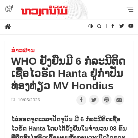
ຂ່າວສານ
WHO ຢັ້ງ​ຢື​ນ​ມີ 6 ກໍ​ລະ​ນີ​ຕິດ​
ເຊື້ອ​ໄວ​ຣັດ Hanta ຢູ່​ກ່ຳ​ປັ່ນ​
ທ່ອງ​ທ່ຽວ MV Hondius
10/05/2026
ໄລ່​ຮອດ​ຈຸດ​ເວ​ລາ​ປັດ​ຈຸ​ບັນ ມີ 6 ກໍ​ລະ​ນີ​ຕິດ​ເຊື້ອ​
ໄວ​ຣັດ Hanta ໂດຍ​ໄດ້​ຢັ້ງ​ຢືນ​ໃນ​ຈຳ​ນວນ 08 ຄົນ
ທີ່​ຖືກ​ສົງ​ໄສ​ຕິດ​ເຊື້ອ​ພາຍຫຼັງ​ການ​ລະ​ເບີດ​ໂລກ​ລະ​