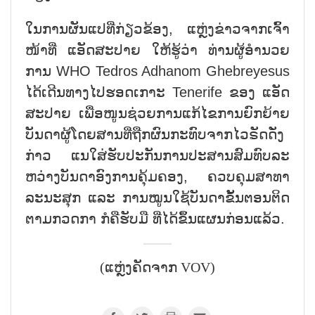
ໃນ​ການ​ຜັນ​ແປ​ທີ່​ກ່ຽວ​ຂ້ອງ, ແຫຼ່ງ​ຂ່າວ​ຈາກ​ເຈົ້າ​
ໜ້າ​ທີ່ ແອັດ​ສະ​ປາຍ ໃຫ້​ຮູ້​ວ່າ ທ່ານ​ຜູ້​ອຳ​ນວຍ​
ການ WHO Tedros Adhanom Ghebreyesus
ໄດ້​ເດີນ​ທາງ​ໄປ​ຮອດເກາະ Tenerife ຂອງ ແອັດ​
ສະ​ປາຍ ເພື່ອ​ໜູນ​ຊ່ວຍ​ການ​ແກ້​ໄຂ​ການ​ຍົກ​ຍ້າຍ​
ບັນ​ດາ​ຜູ້​ໂດຍ​ສານ​ທີ່​ຖືກ​ຜົນ​ກະ​ທົບ​ຈາ​ກ​ໄວ​ຣັດ​ດັ່ງ​
ກ່າວ ແນ​ໃສ່​ຮັບ​ປະ​ກັນ​ການ​ປະ​ສານ​ສົມ​ທົບ​ລະ​
ຫວ່າງ​ບັນ​ດາ​ອົງ​ການ​ຄຸ້ມ​ຄອງ, ຄວບ​ຄຸມ​ສາ​ທາ​
ລະ​ນະ​ສຸກ ແລະ ການ​ໝູນ​ໃຊ້​ບັນ​ດາ​ຂັ້ນ​ຕອ​ນ​ຕິດ​
ຕາມກວ​ດ​ກາ ກໍ​ຄື​ຮັບ​ມື ທີ່​ໄດ້​ຂຶ້ນ​ແຜນ​ກ່ອນ​ແລ້ວ.
(ແຫຼ່ງຄັດຈາກ VOV)