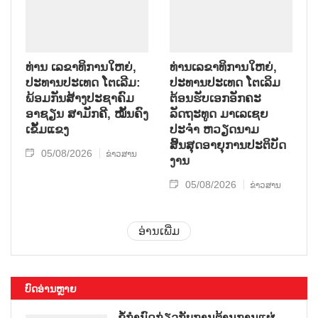
ທ່ານ ເລຂາທິການໃຫຍ່,
ທ່ານເລຂາທິການໃຫຍ່,
ປະທານປະເທດ ໂຕເລີມ:
ປະທານປະເທດ ໂຕເລິມ
ພ້ອມກັນສ້າງປະຊາຄົມ
ຕ້ອນຮັບເອກອັກຄະ
ອາຊຽນ ສາມັກຄີ, ໝັ້ນຄົງ
ລັດຖະທູດ ມາເລເຊຍ
ເຂັ້ມແຂງ
ປະຈຳ ຫວຽດນາມ
ສິ້ນສຸດອາຍຸການປະຕິບັດ
05/08/2026
ຂ່າວສານ
ງານ
05/08/2026
ຂ່າວສານ
ອ່ານເພີ່ມ
ບົດອ່ານຫຼາຍ
ຂໍ້ກຳນົດກ່ຽວກັບການຕ້ານການແຜ່