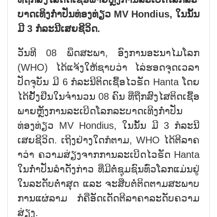
ບາດ​ເທິງ​ກ່ຳ​ປັ່ນ​ທ່ອງ​ທ່ຽວ MV Hondius, ໃນ​ນັ້ນ​
ມີ 3 ກໍ​ລະ​ນີ​ເສຍ​ຊີ​ວິດ.
ວັນ​ທີ 08 ພຶດ​ສະ​ພາ, ອົງ​ການ​ອະ​ນາ​ໄມ​ໂລກ
(WHO) ໄດ້​ແຈ້ງ​ໃຫ້​ຊາບ​ວ່າ ໄລ່​ຮອດ​ຈຸດ​ເວ​ລາ​
ປັດ​ຈຸ​ບັນ ມີ 6 ກໍ​ລະ​ນີ​ຕິດ​ເຊື້ອ​ໄວ​ຣັດ Hanta ໂດຍ​
ໄດ້​ຢັ້ງ​ຢືນ​ໃນ​ຈຳ​ນວນ 08 ຄົນ ທີ່​ຖືກ​ສົງ​ໄສ​ຕິດ​ເຊື້ອ​
ພາຍຫຼັງ​ການ​ລະ​ເບີດ​ໂລກ​ລະ​ບາດ​ເທິງ​ກ່ຳ​ປັ່ນ​
ທ່ອງ​ທ່ຽວ MV Hondius, ໃນ​ນັ້ນ​ ມີ 3 ກໍ​ລະ​ນີ​
ເສຍ​ຊີ​ວິດ. ເຖິງ​ຢ່າງ​ໃດ​ກໍ​ຕາມ, WHO ໄດ້​ຕີ​ລາ​ຄ​
າ​ວ່າ ຄວາມ​ສ່ຽງ​ຈາກ​ການ​ລະ​ເບີດ​ໄວ​ຣັດ Hanta
ໃນ​ກ່ຳ​ປັ່ນ​ລຳ​ດັ່ງ​ກ່າວ ທີ່​ມີ​ຕໍ່​ຊຸມ​ຊົນ​ທົ່ວ​ໂລກ​ແມ່ນ​ຢູ່​
ໃນ​ລະ​ດັບ​ຕ່ຳ​ສຸດ ແລະ ຈະ​ສືບ​ຕໍ່​ຕິດ​ຕາມ​ສະ​ພາບ​
ການ​ແຜ່​ລາມ ກໍ​ຄື​ອັດ​ເດັດ​ຕີ​ລາ​ຄາ​ລະ​ດັບ​ຄວາມ​
ສ່ຽງ.