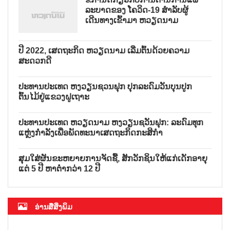
ລະບາດຂອງ ໂຄວິດ-19 ສຳລັບຜູ້
ເດີນທາງເຂົ້າມາ ຫວຽດນາມ
ປີ 2022, ເສດຖະກິດ ຫວຽດນາມ ເລີ່ມຕົ້ນດ້ວຍຄວາມ
ສະດວກດີ
ປະທານປະເທດ ຫງວຽນຊວນຟຸກ ປຸກລະດົມວັນບຸນປູກ
ຕົ້ນໄມ້ຢູ່ແຂວງຝູເຖາະ
ປະທານປະເທດ ຫວຽດນາມ ຫງວຽນຊວັນຟຸກ: ລະດົມທຸກ
ແຫຼ່ງກຳລັງເພື່ອພັດທະນາເສດຖະກິດກະສິກຳ
ສຸມໃສ່ຜັນຂະຫຍາຍການຈັດຊື້, ສັກວັກຊິນໃຫ້ແກ່ເດັກອາຍຸ
ແຕ່ 5 ປີ ຫາຕ່ຳກວ່າ 12 ປີ
ອ່ານສື່ສິ່ງພິມ