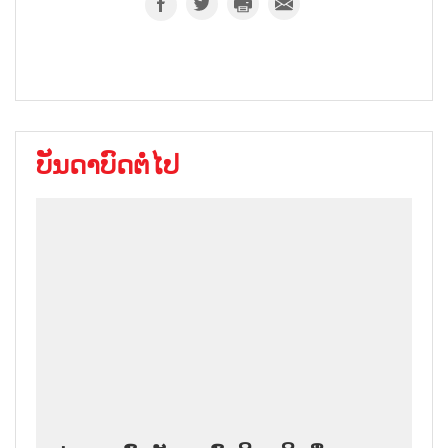
ບັນດາບົດຕໍ່ໄປ