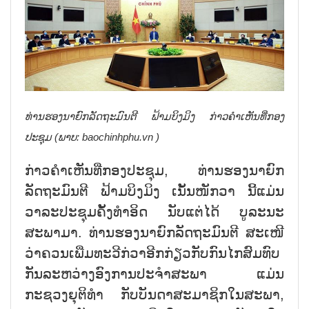
ທ່ານຮອງນາຍົກລັດຖະມົນຕີ ຟ້າມບິງມິງ ກ່າວຄຳເຫັນທີ່ກອງ
ປະຊຸມ (ພາບ:
baochinhphu.vn
)
ກ່າວຄຳເຫັນທີ່ກອງປະຊຸມ, ທ່ານຮອງນາຍົກ
ລັດຖະມົນຕີ ຟ້າມບິງມິງ ເນັ້ນໜັກວາ ນີ້ແມ່ນ
ວາລະປະຊຸມຄັ້ງທຳອິດ ນັບແຕ່ໄດ້ ບູລະນະ
ສະພາມາ. ທ່ານຮອງນາຍົກລັດຖະມົນຕີ ສະເໜີ
ວ່າຄວນເພີ່ມທະວີກ່ວາອີກກ່ຽວກັບກົນໄກສົມທົບ
ກັນລະຫວ່າງອົງການປະຈຳສະພາ ແມ່ນ
ກະຊວງຍຸຕິທຳ ກັບບັນດາສະມາຊິກໃນສະພາ,