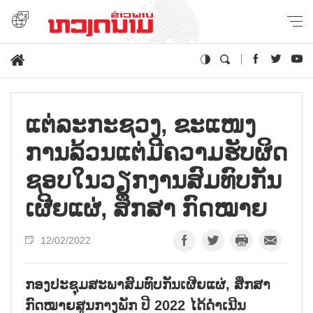
ແຕ່​ລະ​ກະ​ຊວງ, ຂະ​ແໜງ​
ການ​ລ້ວນ​ແຕ່​ມີ​ຄວາມ​ຮັບ​ຜິດ​
ຊອບ​ໃນ​ວຽກ​ງານ​ສົມ​ທົບ​ກັນ​
ເຜີຍ​ແຜ່​, ​ສຶ​ກ​ສາ​ ກົດ​ໝາຍ
12/02/2022
ກອງປະຊຸມສະພາສົມທົບກັນເຜີຍແຜ່, ສຶກສາ
ກົດໝາຍສູນກາງພັກ ປີ 2022 ໄດ້ດຳເນີນ