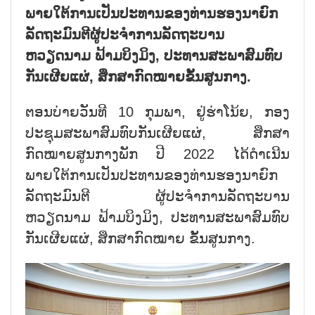
ພາຍໃຕ້ການເປັນປະທານຂອງທ່ານຮອງນາຍົກ
ລັດຖະມົນຕີຜູ້ປະຈຳການລັດຖະບານ
ຫວຽດນາມ ຟ້າມບິງມິງ, ປະທານສະພາສົມທົບ
ກັນເຜີຍແຜ່, ສຶກສາກົດໝາຍຂັ້ນສູນກາງ.
ຕອນບ່າຍວັນທີ 10 ກຸມພາ, ຢູ່ຮ່າໂນ້ຍ, ກອງ
ປະຊຸມສະພາສົມທົບກັນເຜີຍແຜ່, ສຶກສາ
ກົດໝາຍສູນກາງພັກ ປີ 2022 ໄດ້ດຳເນີນ
ພາຍໃຕ້ການເປັນປະທານຂອງທ່ານຮອງນາຍົກ
ລັດຖະມົນຕີ ຜູ້ປະຈຳການລັດຖະບານ
ຫວຽດນາມ ຟ້າມບິງມິງ, ປະທານສະພາສົມທົບ
ກັນເຜີຍແຜ່, ສຶກສາກົດໝາຍ ຂັ້ນສູນກາງ.