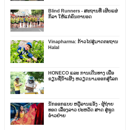
Blind Runners - ສະຖານທີ່ ເຜີຍແຜ່
ກິລາ ໃຫ້ແກ່ຄົນຕາບອດ
Vinapharma: ກ້າວໄປສູ່ມາດຕະຖານ
Halal
HONECO ແລະ ການເດີນທາງ ເພື່ອ
ຂຽນຊື່ນ້ໍາເຜິ້ງ ຫວຽດນາມອອກສູ່ໂລກ
ນັກອອກແບບ ຫວູ໊ລານແອັງ - ຜູ້ຖ່າຍ
ທອດ ເລື່ອງລາວ ປະຫວັດ ສາດ ສູ່ຊູດ
ອ໋າວຢ່າຍ