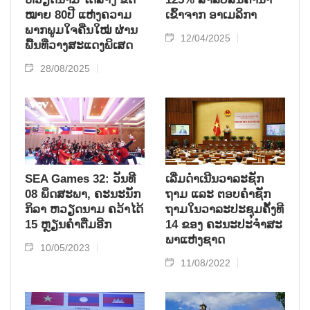
ໝາຍ 80ປີ ແຫ່ງຄວາມ
ເຂົ້າຈາກ ອາເມລິກາ
ພາກພູມໃຈຄືນໃໝ່ ຜ່ານ
12/04/2025
ພື້ນທີ່ວາງສະແດງພິເສດ
28/08/2025
SEA Games 32: ວັນທີ
ເລີ່ມ​ດຳ​ເນີນ​ວາ​ລະ​ຊັກ​
08 ພຶດສະພາ, ຄະນະນັກ
ຖາມ ແລະ ຕອບ​ຄຳ​ຊັກ​
ກິລາ ຫວຽດນາມ ຄວ້າໄດ້
ຖາມ​ໃນ​ວາ​ລະ​ປະ​ຊຸມ​ຄັ້ງ​ທີ
15 ຫຼຽນຄຳຕື່ມອີກ
14 ຂອງ ຄະ​ນະ​ປະ​ຈຳ​ສະ​
ພາ​ແຫ່ງ​ຊາດ
10/05/2023
11/08/2022