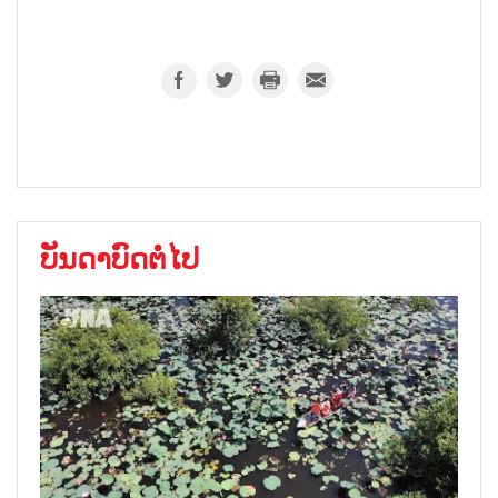
ບັນດາບົດຕໍ່ໄປ