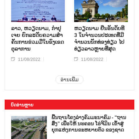
ລາວ, ຫວຽດ​ນາມ, ກຳ​ປູ​
ຫວຽດ​ນາມ ຢືນ​ອັນ​ດັບ​ທີ
ເຈຍ ຍົກ​ລະ​ດັບ​ຄວາມ​ສຳ​
3 ໃນ​ຈຳ​ນວນ​​ປະ​ເທດ​ທີ່​ມີ
ຄັນ​ການ​ຮ່ວມ​ມື​ໃນ​ຂົງ​ເຂດ​
ຈຳ​ນວນ​ນັກ​ທ່ອງ​ທ​່ຽວ ໄປ​
ຕຸ​ລາ​ການ
ທ່ຽວ​ລາວຫຼາຍ​ທີ່​ສຸດ
11/08/2022
11/08/2022
ອ່ານເພີ່ມ
ບົດອ່ານຫຼາຍ
ພື້ນຖານໂຄງລ່າງຄົມມະນາຄົມ - “ຖານ
ສົ່ງ” ເພື່ອໃຫ້ ນະຄອນ ໂຮ່ຈີມິນ ເຂົ້າສູ່
ຍຸກແຫ່ງການຂະຫຍາຍຕົວ ຂອງຊາດ