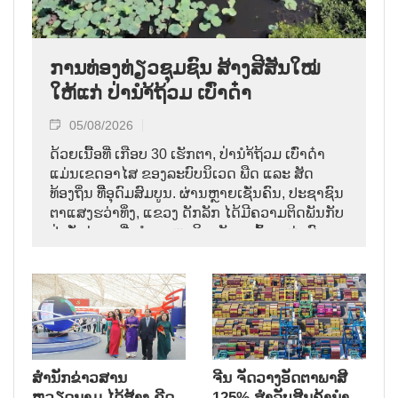
ການທ່ອງທ່ຽວຊຸມຊົນ ສ້າງສີສັນໃໝ່
ໃຫ້ແກ່ ປ່ານຳ້ຖ້ວມ ເບົ່າດ໋າ
05/08/2026
ດ້ວຍເນື້ອທີ່ ເກືອບ 30 ເຮັກຕາ, ປ່ານຳ້ຖ້ວມ ເບົ່າດ໋າ
ແມ່ນເຂດອາໄສ ຂອງລະບົບນິເວດ ພືດ ແລະ ສັດ
ທ້ອງຖິ່ນ ທີີ່ອຸດົມສົມບູນ. ຜ່ານຫຼາຍເຊັ່ນຄົນ, ປະຊາຊົນ
ຕາແສງຮວ່າທິ່ງ, ແຂວງ ດັກລັກ ໄດ້ມີຄວາມຕິດພັນກັບ
ປ່າດັ່ງກ່າວ ເພື່ອທຳມາຫາກິນ, ທັງຂຸດຄົ້ນ ແຫຼ່ງຜົນ
ປະໂຫຍດທາງນຳ້, ທັງປົກປັກຮັກສາ ປ່າ ເໝືອນດັ່ງ
ມໍລະດົກ ນິເວດ ອັນມີຄ່າ.
ສຳນັກຂ່າວສານ
ຈີນ ຈັດວາງອັດຕາພາສີ
ຫວຽດນາມ ໄດ້ສ້າງ ຂີດ
125% ສຳລັບສິນຄ້ານຳ