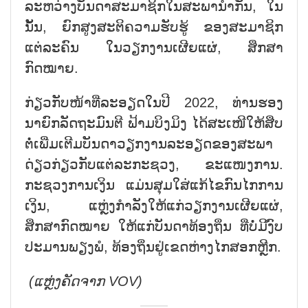
ລະຫວ່າງບັນດາສະມາຊິກໃນສະພານຳກັນ, ໃນ
ນັ້ນ, ຍົກສູງສະຕິຄວາມຮັບຮູ້ ຂອງສະມາຊິກ
ແຕ່ລະຄົນ ໃນວຽກງານເຜີຍແຜ່, ສຶກສາ
ກົດໝາຍ.
ກ່ຽວກັບໜ້າທີ່ລະອຽດໃນປີ 2022, ທ່ານຮອງ
ນາຍົກລັດຖະມົນຕີ ຟ້າມບິງມິງ ໄດ້ສະເໜີໃຫ້ສືບ
ຕໍ່ເພີ່ມເຕີມບັນດາວຽກງານລະອຽດຂອງສະພາ
ດ່ຽວກ່ຽວກັບແຕ່ລະກະຊວງ, ຂະແໜງການ.
ກະຊວງການເງິນ ແມ່ນສຸມໃສ່ແກ້ໄຂກົນໄກການ
ເງິນ, ແຫຼ່ງກຳລັງໃຫ້ແກ່ວຽກງານເຜີຍແຜ່,
ສຶກສາກົດໝາຍ ໃຫ້ແກ່ບັນດາທ້ອງຖິ່ນ ທີ່ບໍ່ມີງົບ
ປະມານພຽງພໍ, ທ້ອງຖິ່ນຢູ່ເຂດຫ່າງໄກສອກຫຼີກ.
(ແຫຼ່ງຄັດຈາກ
VOV)