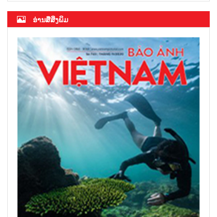
ອ່ານສື່ສິ່ງພິມ