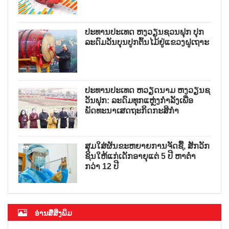
ປະທານປະເທດ ຫງວຽນຊວນຟຸກ ປຸກ
ລະດົມວັນບຸນປູກຕົ້ນໄມ້ຢູ່ແຂວງຝູເຖາະ
ປະທານປະເທດ ຫວຽດນາມ ຫງວຽນຊ
ວັນຟຸກ: ລະດົມທຸກແຫຼ່ງກຳລັງເພື່ອ
ພັດທະນາເສດຖະກິດກະສິກຳ
ສຸມໃສ່ຜັນຂະຫຍາຍການຈັດຊື້, ສັກວັກ
ຊິນໃຫ້ແກ່ເດັກອາຍຸແຕ່ 5 ປີ ຫາຕ່ຳ
ກວ່າ 12 ປີ
ອ່ານສື່ສິ່ງພິມ