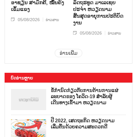
ອາຊຽນ ສາມັກຄີ, ໝັ້ນຄົງ
ລັດຖະທູດ ມາເລເຊຍ
ເຂັ້ມແຂງ
ປະຈຳ ຫວຽດນາມ
ສິ້ນສຸດອາຍຸການປະຕິບັດ
05/08/2026
ຂ່າວສານ
ງານ
05/08/2026
ຂ່າວສານ
ອ່ານເພີ່ມ
ບົດອ່ານຫຼາຍ
ຂໍ້ກຳນົດກ່ຽວກັບການຕ້ານການແຜ່
ລະບາດຂອງ ໂຄວິດ-19 ສຳລັບຜູ້
ເດີນທາງເຂົ້າມາ ຫວຽດນາມ
ປີ 2022, ເສດຖະກິດ ຫວຽດນາມ
ເລີ່ມຕົ້ນດ້ວຍຄວາມສະດວກດີ