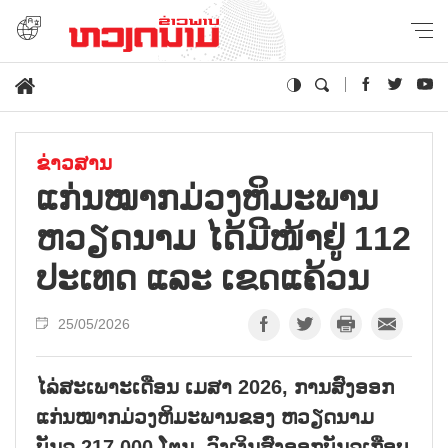
ຂ່າວສານ
ແກ່ນໝາກມ່ວງຫິມະພານ
ຫວຽດນາມ ໄດ້ມີໜ້າຢູ່ 112
ປະເທດ ແລະ ເຂດແຄ້ວນ
25/05/2026
ໄລ່ສະເພາະເດືອນ ເມສາ 2026, ການສົ່ງອອກ
ແກ່ນໝາກມ່ວງຫິມະພານຂອງ ຫວຽດນາມ
ບັນລຸ 217.000 ໂຕນ, ວົງເງິນສົ່ງອອກບັນລຸເກືອບ