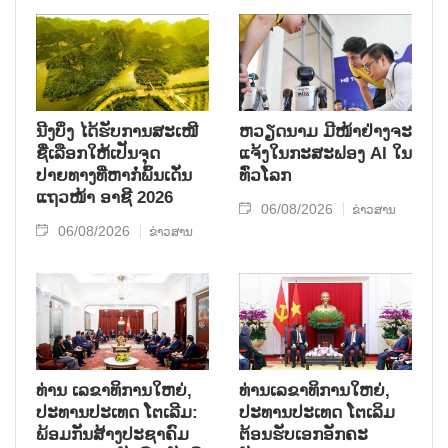
ນີງບິ່ງ ໄດ້ຮັບການສະເໜີ
ຫວຽດນາມ ມີໜ້າຢ່າງຈະ
ຊື່ເລືອກໃຫ້ເປັນຈຸດ
ແຈ້ງໃນກະສະຟອງ AI ໃນ
ປາຍທາງທີ່ຫາກໍ່ພົ້ນເດັ່ນ
ທົ່ວໂລກ
ແຖວໜ້າ ອາຊີ 2026
06/08/2026
ຂ່າວສານ
06/08/2026
ຂ່າວສານ
ທ່ານ ເລຂາທິການໃຫຍ່,
ທ່ານເລຂາທິການໃຫຍ່,
ປະທານປະເທດ ໂຕເລີມ:
ປະທານປະເທດ ໂຕເລິມ
ພ້ອມກັນສ້າງປະຊາຄົມ
ຕ້ອນຮັບເອກອັກຄະ