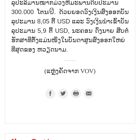
ລຸ​ປະ​ລິມານໝາກມ່ວງຫິມະພານດິບ​ປະ​ມານ
300.000 ໂຕ​ນ/ປີ. ດ້ວຍຍອດ​ວົງ​ເງິນ​ສົ່ງ​ອອກ​ບັນ​
ລຸ​ປະ​ມານ 8,05 ຕື້ USD ແລະ ວົງ​ເງິນ​ນຳ​ເຂົ້າ​ບັນ​
ລຸ​ປະ​ມານ 5,9 ຕື້ USD, ນະ​ຄອນ ດົ່ງ​ນາຍ ສືບ​ຕໍ່​
ຮັກ​ສາ​ທີ່​ຕັ້ງ​ແມ່ນ​ໜຶ່ງ​ໃນ​ບັນ​ດາ​ສູນ​ສົ່ງ​ອອກ​ໃຫຍ່​
ທີ່​ສຸດ​ຂອງ ຫວຽດ​ນາມ.
(ແຫຼ່ງຄັດຈາກ VOV)