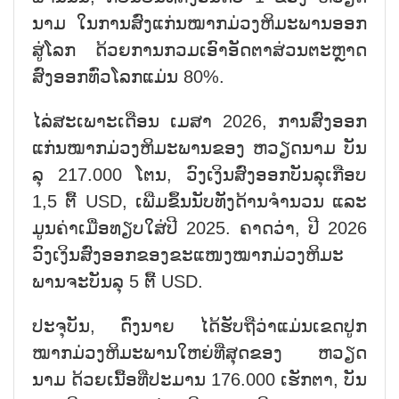
ນາມ ໃນ​ການ​ສົ່ງແກ່ນໝາກມ່ວງຫິມະພານອອກ​
ສູ່​ໂລກ ດ້ວຍ​ການກວມ​ເອົາ​ອັດ​ຕາ​ສ່ວນ​ຕະ​ຫຼາດ
ສົ່ງອອກ​ທົ່ວ​ໂລກ​ແມ່ນ 80%.
ໄລ່​ສະ​ເພາະ​ເດື​ອນ ເມ​ສາ 2026, ການ​ສົ່ງ​ອອກ
ແກ່ນໝາກມ່ວງຫິມະພານຂອງ ຫວຽດ​ນາມ ບັນ​
ລຸ 217.000 ໂຕນ, ວົງ​ເງິ​ນ​ສົ່ງ​ອອກ​ບັນ​ລຸ​ເກືອບ
1,5 ຕື້ USD, ເພີ່ມ​ຂຶ້ນ​ນັບ​ທັງ​ດ້ານ​ຈຳ​ນວນ ແລະ
ມູນ​ຄ່າ​ເມື່ອ​ທຽບ​ໃສ່​ປີ 2025. ຄາດ​ວ່າ, ປີ 2026
ວົງ​ເງິນ​ສົ່ງ​ອອກ​ຂອງ​ຂະ​ແໜງໝາກມ່ວງຫິມະ
ພານຈະ​ບັນ​ລຸ 5 ຕື້ USD.
ປະ​ຈຸ​ບັນ, ດົ່ງ​ນາຍ ໄດ້​ຮັບ​ຖື​ວ່າ​ແມ່ນ​ເຂດ​ປູກ​
ໝາກມ່ວງຫິມະພານໃຫຍ​່​ທີ່​ສຸດ​ຂອງ ຫວຽດ​
ນາມ ດ້ວຍ​ເນື້ອ​ທີ່​ປະ​ມານ 176.000 ເຮັກ​ຕາ, ບັນ​