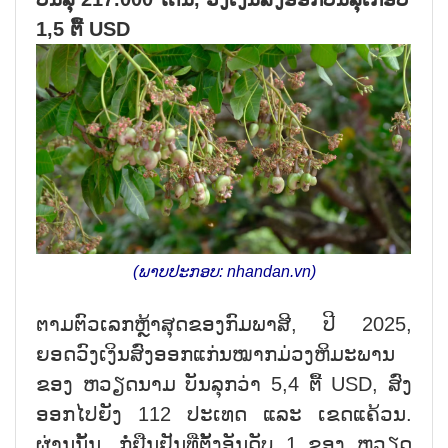
1,5 ຕື້ USD
(ພາບ​ປະ​ກອບ: nhandan.vn)
ຕາມ​ຕົວ​ເລກ​ຫຼ້າ​ສຸດ​ຂອງ​ກົມ​ພາ​ສີ, ປີ 2025,
ຍອດ​ວົງ​ເງິນ​ສົ່ງ​ອອກ​ແກ່ນໝາກມ່ວງຫິມະພານ
ຂອງ ຫວຽດ​ນາມ ບັນ​ລຸກວ່າ 5,4 ຕື້ USD, ສົ່ງ​
ອອກ​ໄປ​ຍັງ 112 ປະ​ເທດ ແລະ ເຂດ​ແຄ້ວນ.
ຜ່ານນັ້ນ, ກໍ່ຢືນ​ຢັນທີ່​ຕັ້ງ​ອັນ​ດັບ 1 ຂອງ ຫວຽດ​