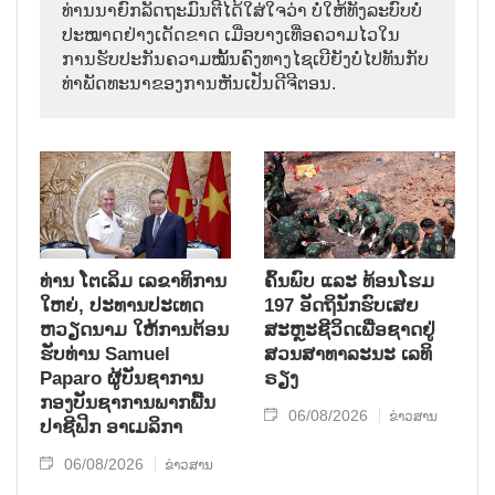
ທ່ານນາຍົກລັດຖະມົນຕີໄດ້ໃສ່ໃຈວ່າ ບໍ່ໃຫ້ທັງລະບົບບໍ່
ປະໝາດຢ່າງເດັດຂາດ ເມື່ອບາງເທື່ອຄວາມໄວໃນ
ການຮັບປະກັນຄວາມໝັ້ນຄົງທາງໄຊເບີຍັງບໍ່ໄປທັນກັບ
ທ່າພັດທະນາຂອງການຫັນເປັນດີຈີຕອນ.
ທ່ານ ໂຕ​ເລິມ ເລ​ຂາ​ທິ​ການ​
ຄົ້ນ​ພົບ ແລະ ທ້ອນ​ໂຮມ
ໃຫຍ່, ປະ​ທານ​ປະ​ເທດ ​
197 ອັດ​ຖິ​ນັກ​ຮົບ​ເສຍ​
ຫວຽດ​ນາມ ໃຫ້​ການ​ຕ້ອນ​
ສະຫຼະ​ຊີ​ວິດ​ເພື່ອ​ຊາດ​ຢູ່​
ຮັບ​ທ່ານ Samuel
ສວນ​ສາ​ທາ​ລະ​ນະ ເລ​ທິ​
Paparo ຜູ້​ບັນ​ຊາ​ການ
ຣຽງ
ກອງ​ບັນ​ຊາ​ການພາກ​ພື້ນ​
06/08/2026
ຂ່າວສານ
ປາ​ຊີ​ຟິກ ອາ​ເມ​ລິ​ກາ
06/08/2026
ຂ່າວສານ