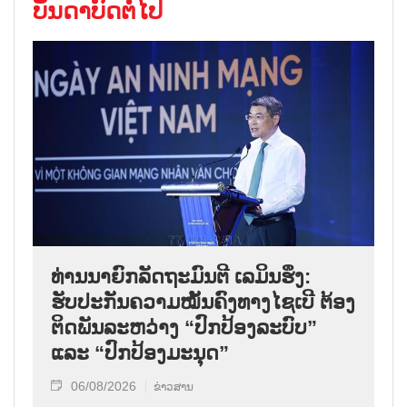
ບັນດາບົດຕໍ່ໄປ
ທ່ານນາຍົກລັດຖະມົນຕີ ເລມິນຮຶງ:
ຮັບປະກັນຄວາມໝັ້ນຄົງທາງໄຊເບີ ຕ້ອງ
ຕິດພັນລະຫວ່າງ “ປົກປ້ອງລະບົບ”
ແລະ “ປົກປ້ອງມະນຸດ”
06/08/2026
ຂ່າວສານ