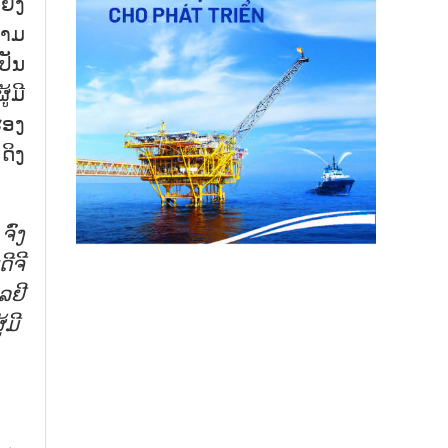
ຍັງ
ວາມ
ປັນ
້ມີ
ຮອງ
ດິງ
ົ່ງ
ີຈີ
ລຢີ
້ມີ