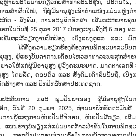
ຊ້ຫຼາຍນະໂຍບາຍກ່ຽວກັບສາທາລະນະສຸກ, ປະກັນໄພ,
ີການສຳຜັດໃໝ່, ຖືຜູ້ມີອາຍຸສູງເຂົ້າຕຳແໜ່ງແມ່ນແຫຼ່ງກຳ
ກິດ - ສັງຄົມ, ການອະນຸລັກຮັກສາ, ເສີມຂະຫຍາຍຄຸນ
 ອອກໃນວັນທີ 25 ຕຸລາ 2017 ຢູ່ກອງະຊຸມຄັ້ງທີ 6 ຂອງ ຄ
ນເພີ່ມທະວີວຽກງານປົກປ້ອງ, ເບິ່ງແຍງດູແລ ແລະ ຍົກ
 ໄດ້ຕັ້ງຄວາມຮຽກຮ້ອງຕ້ອງການພັດທະນາລະບົບ
ີອາຍຸສູງ, ຍູ້ແຮງບັນດາການເຄື່ອນໄຫວສາທາລະນະສຸກສຳຮ
ະຍາວໃຫ້ແກ່ຜູ້ມີອາຍຸສູງ ຢູ່ວົງຄະນະຍາດ. ມາດຕາເລກທີ 
ຸສູງ ໂດຍລັດ, ຄອບຄົວ ແລະ ສັງຄົມເຄົາລົບນັບຖື, ເບິ່ງ
ດສ້າງສາ ແລະ ປົກປັກຮັກສາປະເທດຊາດ.
ຽນປະສົບການ ແລະ ພູມປັນຍາຂອງ ຜູ້ມີອາຍຸສູງໃນ
ີກ, ວັນທີ 20 ກຸມພາ 2025, ທ່ານນາຍົກລັດຖະມົນຕີ 
ມການຍູ້ແຮງການຫັນເປັນດີຈີຕອນ, ຫັນເປັນສີຂຽວ, ເລີ່ມຕ
”. ແຜນຮ່າງບໍ່ພຽງແຕ່ແມ່ນບາດກ້າວສຳຄັນໃນການພັດທ
່ານັ້ນ ຫາກຍັງປະກອບສ່ວນເຂົ້າໃນການພັດທະນາແບບຍືນ