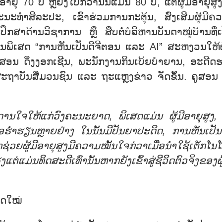
 70 ປີ ຫຼືຍິ່ງໄປກ່ວານັ້ນແມ່ນ 80 ປີ, ແຕ່ຜູ້ມີອາຍຸສູງ
ະທຳສິລະປະ, ເຂົ້າຮ່ວມການກະຕຸ້ນ, ສົ່ງເສີມຜູ້ມີຄ
ຶກສາດ້ານວິຊາການ ຫຼື ສືບຕໍ່ບໍລິຫານບັນດາໝູ່ບ້ານທີ່ເ
ງຮຽນພິເສດ “ການຫັນເປັນດີຈີຕອນ ແລະ AI” ສະຫງວນໃຫ້ຜູ
ູສອນ ດິ່ງງອກເຊີນ, ພະນັກງານກິນເບ້ຍບຳຍານ, ອະດີດ
ບັນສື່ມວນຊົນ ແລະ ຖະແຫຼງຂ່າວ ຈັດຂຶ້ນ. ຄູສອນ 
ດານໃຈໃຫ້ແກ່ວົງຄະນະຍາດ, ພິເສດແມ່ນ ຜູ້ມີອາຍຸສູງ, ຈ
ື່ອຮ່ຳຮຽນຫຼາຍຢ່າງ ໃນນັ້ນມີປັນຍາປະດິດ, ການຫັນເປັນດ
ຜູ້ມີອາຍຸສູງມີຄວາມໝັ້ນໃຈກ່ວາເມື່ອນຳໃຊ້ເຕັກໂນໂ
ຕ່ແມ່ນທິດສະດີເທົ່ານັ້ນຫາກຍັງເຂົ້າສູ່ຊີວິດຕົວຈິງຂອງຜູ
າດໃໝ່