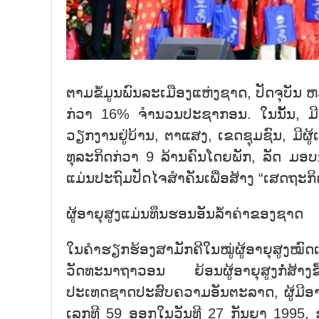
ຕາມຂໍ້ມູນພົນລະເມືອງແຫ່ງຊາດ, ປັດຈຸບັນ 
ກ່ວາ 16% ຈຳນວນປະຊາກອນ. ໃນນັ້ນ, ມີຜູ້
ວຽກງານຢູ່ບ້ານ, ຕາແສງ, ເຂດຊຸມຊົນ, ມີຜ
ທຸລະກິດກ່ວາ 9 ລ້ານຄົນໂດຍພັກ, ລັດ ມອ
ແມ່ນປະຖົມປັດໄຈສຳຄັນເພື່ອສ້າງ “ເສດຖະກິ
ຜູ້ອາຍຸສູງແມ່ນທຶນຮອນອັນລ້ຳຄ່າຂອງຊາດ
ໃນຄຳຮຽກຮ້ອງສາມັກຄີໃນໝູ່ຜູ້ອາຍຸສູງໝົດເມ
ວັດທະນາຖາວອນ ຍ້ອນຜູ້ອາຍຸສູງກໍ່ສ້າງຂ
ປະເທດຊາດປະສົບຄວາມອັນຕະລາດ, ຜູ້ມີອາຍຸກ
ເລກທີ 59 ອອກໃນວັນທີ 27 ກັນຍາ 1995, 