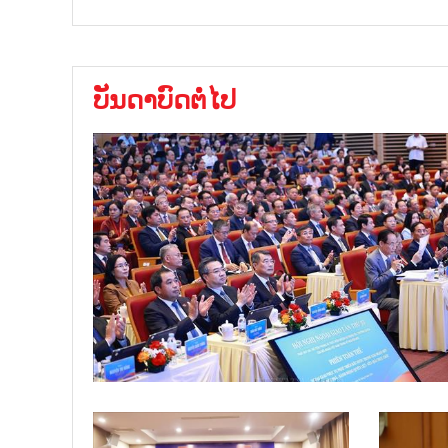
ບັນດາບົດຕໍ່ໄປ