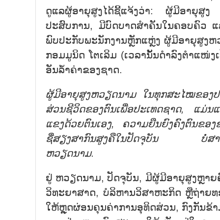
ດູແລຜູ້ອາຍຸສູງໄດ້ຊີ້ແຈ້ງວ່າ: ຜູ້ມີອາຍຸ
ປະສົບການ, ມີບົດບາດສຳຄັນໃນຄອບຄົວ ແລະ ສ
ພົບປະກັບພະນັກງານຫຼັກແຫຼ່ງ ຜູ້ມີອາຍຸສູງ
ກອມມູນິດ ໂຕເລິມ (ເວລານັ້ນດຳລົງຕຳແໜ່ງເປ
ອັນລ້ຳຄ່າຂອງຊາດ.
ຜູ້ມີອາຍຸສູງຫວຽດນາມ ໃນທຸກສະໄໝຂອງປະ
ສ່ວນຊີວິດຂອງຕົນເພື່ອປະເທດຊາດ, ແມ່ນແ
ແຂງດ້ວຍຕົນເອງ, ຄວາມຍືນຍົງຄົງຕົນຂອງຊາ
ຊື່ສຽງສາກົນສູງຄືໃນປັດຈຸບັນ ບໍ່ສາມາດ
ຫວຽດນາມ.
ຢູ່ ຫວຽດນາມ, ປັດຈຸບັນ, ມີຜູ້ມີອາຍຸສູງຫຼ
ວິທະຍາສາດ, ບໍລິຫານວິສາຫະກິດ ຫຼືຖ່າຍທອດອ
ໃຫ້ຫຼຸດຜ່ອນຄຸນຄ່າການອຸທິດສ່ວນ, ກົງກັນຂ້າມ