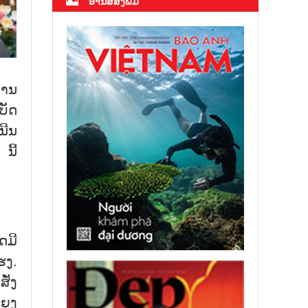
ອ່ານສື່ສິ່ງພິມ
ມານ
ບັດ
ນີນ
ນີ້
ດມີ
ຮງ.
ັ່ງ
ແຍງ