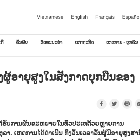
Vietnamese
English
Français
Españo
ດີ
ຄົ້ນພົບ
ວັດທະນະທຳ
ເສດຖະກິດ
ເຫດການ - ບຸກຄົນ
​ອາ​ຍຸ​ສູງ​ໃນ​ສັງ​ກາດ​ບຸກ​ບືນ​ຂອງ​
ວມໄດ້ຮັບການຜັນຂະຫຍາຍໃນທົ່ວປະເທດ້ວຍຫຼາຍການ
າ. ເຫດການໄດ້ດຳເນີນ ກົງວັນເວລາວັນຜູ້ມີອາຍຸສູງສາ