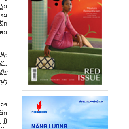
ຮຽນ
ການ
ພັກ
ຮອນ
ທິດ
ັ້ມ
ພົນ
ສູງ
້ວາ
ຮັດ
 ມີ