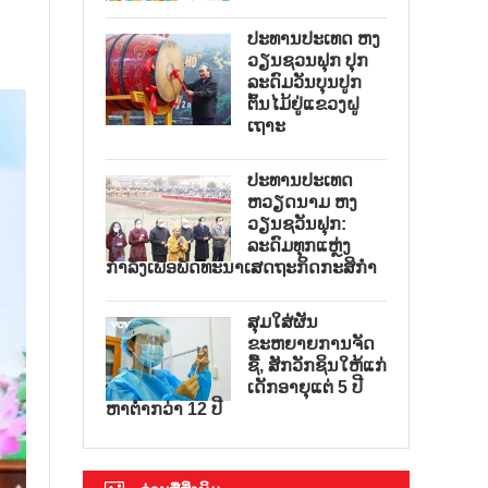
ປະທານປະເທດ ຫງ
ວຽນຊວນຟຸກ ປຸກ
ລະດົມວັນບຸນປູກ
ຕົ້ນໄມ້ຢູ່ແຂວງຝູ
ເຖາະ
ປະທານປະເທດ
ຫວຽດນາມ ຫງ
ວຽນຊວັນຟຸກ:
ລະດົມທຸກແຫຼ່ງ
ກຳລັງເພື່ອພັດທະນາເສດຖະກິດກະສິກຳ
ສຸມໃສ່ຜັນ
ຂະຫຍາຍການຈັດ
ຊື້, ສັກວັກຊິນໃຫ້ແກ່
ເດັກອາຍຸແຕ່ 5 ປີ
ຫາຕ່ຳກວ່າ 12 ປີ