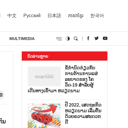
l
中文
Русский
日本語
ភាសាខ្មែរ
한국어
MULTIMEDIA
ບົດອ່ານຫຼາຍ
ຂໍ້ກຳນົດກ່ຽວກັບ
ການຕ້ານການແຜ່
ລະບາດຂອງ ໂຄ
ວິດ-19 ສຳລັບຜູ້
ເດີນທາງເຂົ້າມາ ຫວຽດນາມ
ປີ 2022, ເສດຖະກິດ
ຫວຽດນາມ ເລີ່ມຕົ້ນ
ດ້ວຍຄວາມສະດວກ
ກົນ
ດີ