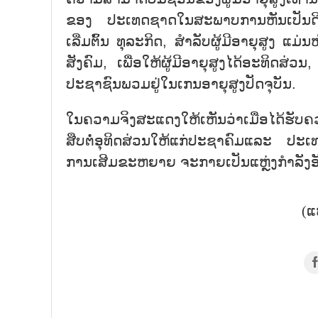
ຂອງ ປະເທດຊາດໃນສະພາບການຫັນເປັນດີຈ
ເລີ່ມຕົ້ນ ທຸລະກິດ, ສຳລັບຜູ້ມີອາຍຸສູງ 
ສັງຄົມ, ເພື່ອໃຫ້ຜູ້ມີອາຍຸສູງໄດ້ອະທິດສ່
ປະຊາຊົນພວມຢູ່ໃນເກນອາຍຸສູງປັດຈຸບັນ.
ໃນຄວາມຈິງສະແດງໃຫ້ເຫັນວ່າເມື່ອໄດ້ຮັບຄວ
ສືບຕໍ່ອຸທິດສ່ວນໃຫ້ແກ່ປະຊາຄົມແລະ ປະເທ
ການເສີມຂະຫຍາຍ ຈະກາຍເປັນແຫຼ່ງກຳລັງອ
(ແ