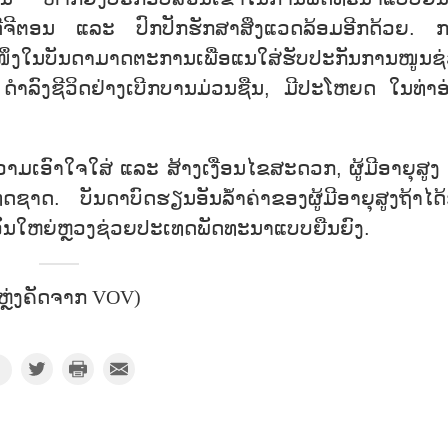
ີຕອນ ແລະ ປົກປັກຮັກສາສິ່ງແວດລ້ອມອີກດ້ວຍ. 
ແມ່ນໜຶ່ງໃນບັນດາມາດຕະການເພື່ອແນໃສ່ຮັບປະກັນການໜູນຊ
ວນ, ດຳລົງຊີວິດຢ່າງເບີກບານມ່ວນຊືນ, ມີປະໂຫຍດ ໃນທ່າອ
າມເອົາໃຈໃສ່ ແລະ ສ້າງເງື່ອນໄຂສະດວກ, ຜູ້ມີອາຍຸສູງ
ດຊາດ. ບັນດາບົດຮຽນອັນລ້ຳຄ່າຂອງຜູ້ມີອາຍຸສູງຖ້າໄດ້
ັນໃຫຍ່ຫຼວງຊ່ວຍປະເທດພັດທະນາແບບຍືນຍົງ.
ຫຼ່ງຄັດຈາກ VOV)