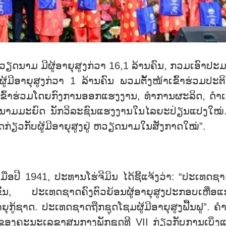
ຫວຽດນາມ ມີຜູ້ອາຍຸສູງກ່ວາ 16,1 ລ້ານຄົນ, ກວມເອົາປະ
ມີອາຍຸສູງກ່ວາ 1 ລ້ານຄົນ ພວມຕັ້ງໜ້າເຂົ້າຮ່ວມປະຕິ
ູ້ເຂົ້າຮ່ວມໂດຍກົງການອອກແຮງງານ, ທຳການຜະລິດ, ດຳເ
ບນາມມະຍົດ ນັກວິລະຊົນແຮງງານໃນໄລຍະປ່ຽນແປງໃໝ່. 
ດກ່ຽວກັບຜູ້ມີອາຍຸສູງຢູ່ ຫວຽດນາມໃນສັງກາດໃໝ່”.
ື່ອປີ 1941, ປະທານໂຮ່ຈີມິນ ໄດ້ຊີ້ແຈ້ງວ່າ: “ປະເທດຊາ
ຶ້ນ, ປະເທດຊາດຄົງຕົວຍ້ອນຜູ້ອາຍຸສູງປະກອບເຫື່ອແ
ູ້ຊາດ. ປະເທດຊາດຖືກຊຸດໂຊມຜູ້ມີອາຍຸສູງຟື້ນຟູ”. ຄຳສ
ຂອງຄະນະເລຂາສູນກາງພັກຊຸດທີ VII ກ່ຽວກັບການເບິ່ງ