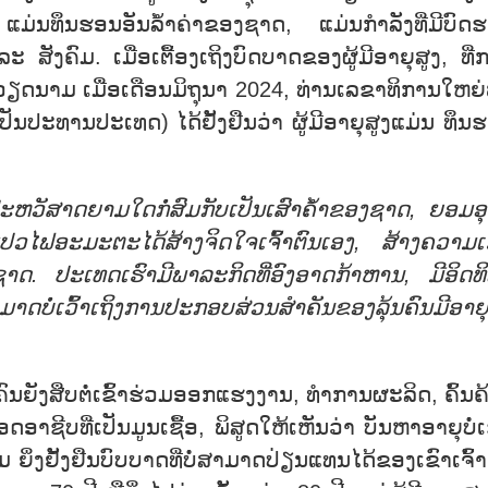
ສູງ ແມ່ນທຶນຮອນອັນລ້ຳຄ່າຂອງຊາດ, ແມ່ນກຳລັງທີ່ມີບົດ
ັງຄົມ. ເມື່ອເຕື້ອງເຖິງບົດບາດຂອງຜູ້ມີອາຍຸສູງ, ທີ່
ຫວຽດນາມ ເມື່ອເດືອນມິຖຸນາ 2024, ທ່ານເລຂາທິການໃຫຍ່
ັນປະທານປະເທດ) ໄດ້ຢັ້ງຢືນວ່າ ຜູ້ມີອາຍຸສູງແມ່ນ ທຶນ
ຫວັສາດຍາມໃດກໍ່ສົມກັບເປັນເສົາຄ້ຳຂອງຊາດ, ຍອມອຸ
ປວໄຟອະມະຕະໄດ້ສ້າງຈິດໃຈເຈົ້າຕົນເອງ, ສ້າງຄວາມເຂ
ດ. ປະເທດເຮົາມີພາລະກິດທີ່ອົງອາດກ້າຫານ, ມີອິດທິ
ບໍ່ເວົ້າເຖິງການປະກອບສ່ວນສຳຄັນຂອງລຸ້ນຄົນມີອາຍຸ
າຍຄົນຍັງສືບຕໍ່ເຂົ້າຮ່ວມອອກແຮງງານ, ທຳການຜະລິດ, ຄົ້ນຄ
າຊີບທີ່ເປັນມູນເຊື້ອ, ພິສູດໃຫ້ເຫັນວ່າ ບັນຫາອາຍຸບໍ່ເ
 ຍິ່ງຢັ້ງຢືນບົບບາດທີ່ບໍ່ສາມາດປ່ຽນແທນໄດ້ຂອງເຂົາເຈົ້າ.