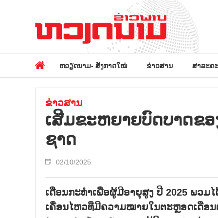
ຫວຽດນາມ- ສັງກາດໃໝ່
ຂ່າວສານ
ສາລະຄະ
ຂ່າວສານ
ເສີມ​ຂະ​ຫຍາຍ​ບົດ​ບາດ​ຂອງ​ຜູ້
ຊາດ
02/10/2025
ເດືອນກະທຳເພື່ອຜູ້ມີອາຍຸສູງ ປີ 2025 ພ
ເຄື່ອນໄຫວທີ່ມີຄວາມໝາຍໃນຕະຫຼອດເດືອນຕຸລ