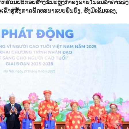
ນພາກສ່ວນປະກອບສ້າງຂຶ້ນແຫຼ່ງກຳລັງພາຍໃນອັນລ້ຳຄ່າຂອງ
າສູ່ສັງກາດພັດທະນາແບບຍືນຍົງ, ຮັ່ງມີເຂັ້ມແຂງ,