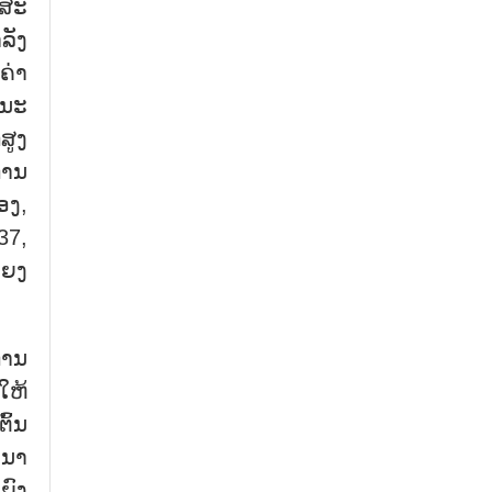
 ສະ
ລັງ
ຄ່າ
ະນະ
ສູງ
ການ
ອງ,
37,
ແຍງ
ການ
ໃຫ້
ົ້ນ
ະນາ
ຍົງ