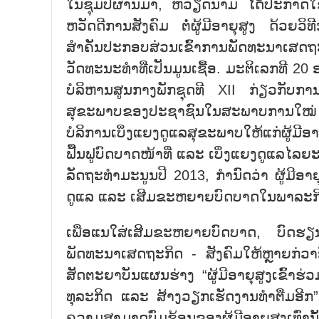
ໃນຊຸມປີຜ່ານມາ, ຫວຽດນາມ ໄດ້ປະກາດໃ
ຫວັດດີການສັງຄົມ ຕໍ່ຜູ້ມີອາຍຸສູງ ດ້ວຍວິທ
ສຳຄັນປະກອບສ່ວນເຂົ້າການພັດທະນາເສດຖະ
ວັດທະນະທຳທີ່ເປັນມູນເຊື້ອ. ມະຕິເລກທີ 20
ບໍລິຫານສູນກາງພັກຊຸດທີ XII ກ່ຽວກັບກາ
ສຸຂະພາບຂອງປະຊາຊົນໃນສະພາບການໃໝ່
ບໍລິການເບິ່ງແຍງດູແລສຸຂະພາບໃຫ້ແກ່ຜູ້ມ
ຟື້ນຟູບົດບາດໜ້າທີ່ ແລະ ເບິ່ງແຍງດູແລໄລຍ
ລັດຖະທຳມະນູນປີ 2013, ກຳນົດວ່າ ຜູ້ມີອາຍ
ດູແລ ແລະ ເສີມຂະຫຍາຍບົດບາດໃນພາລະກິ
ເພື່ອແນໃສ່ເສີມຂະຫຍາຍບົດບາດ, ບົດຮ
ພັດທະນາເສດຖະກິດ - ສັງຄົມໃຫ້ຫຼາຍກ່ວາອ
ສັດຕະຍາບັນແຜນຮ່າງ “ຜູ້ມີອາຍຸສູງເຂົ້າຮ່ວ
ທຸລະກິດ ແລະ ສ້າງວຽກເຮັດງານທຳຕື່ມອີກ
ຄວາມສາມາດບົ່ມຊ້ອນຂອງຜູ້ມີອາຍຸສູງເທົ