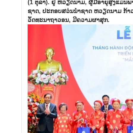
(1 ຕຸລາ). ຢູ່ ຫວຽດນາມ, ຜູ້ມີອາຍຸສູງແມ່
ຊາດ, ປະກອບສວ່ນນຳຊາດ ຫວຽດນາມ ກ້າວເຂົ້
ວັດທະນາຖາວອນ, ມີຄວາມຜາສຸກ.