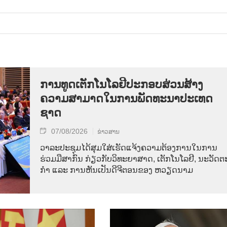
ການ​ທູດ​ເຕັກ​ໂນ​ໂລ​ຢີ​ປະ​ກອບ​ສ່ວນ​ສ້າງ​
ຄວາມ​ສາ​ມາດ​ໃນ​ການ​ພັດ​ທະ​ນາ​ປະ​ເທດ​
ຊາດ
07/08/2026
ຂ່າວສານ
ວາ​ລະ​ປະ​ຊຸມ​ໄດ້​ສຸມ​ໃສ່​ເຮັດ​ແຈ້ງ​ຄວາມ​ຕ້ອງ​ການ​ໃນ​ການ​
ຮ່ວມ​ມື​ສາ​ກົນ ກ່ຽວ​ກັບ​ວິ​ທະ​ຍາ​ສາດ, ເຕັກ​ໂນ​ໂລ​ຢີ, ນະ​ວັດ​ຕະ
ກຳ ແລະ ການ​ຫັນ​ເປັນ​ດີ​ຈີ​ຕອນ​ຂອງ ຫວຽດ​ນາມ