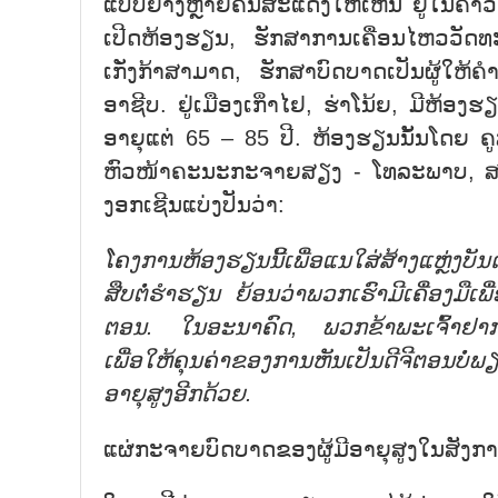
ແບບຢ່າງຫຼາຍຄົນສະແດງໃຫ້ເຫັນ ຢູ່ໃນຄາວອາຍຸ
ເປີດຫ້ອງຮຽນ, ຮັກສາການເຄື່ອນໄຫວວັດທະນ
ເກັ່ງກ້າສາມາດ, ຮັກສາບົດບາດເປັນຜູ້ໃຫ້ຄຳປ
ອາຊີບ. ຢູ່ເມືອງເກິ່າໄຢ, ຮ່າໂນ້ຍ, ມີຫ້ອ
ອາຍຸແຕ່ 65 – 85 ປີ. ຫ້ອງຮຽນນັ້ນໂດຍ ຄ
ຫົວໜ້າຄະນະກະຈາຍສຽງ - ໂທລະພາບ, ສະຖາ
ງອກເຊີນແບ່ງປັນວ່າ:
ໂຄງການຫ້ອງຮຽນນີ້ເພື່ອແນໃສ່ສ້າງແຫຼ່ງບັນ
ສືບຕໍ່ຮຳຮຽນ ຍ້ອນວ່າພວກເຮົາມີເຄື່ອງມືເພ
ຕອນ. ໃນອະນາຄົດ, ພວກຂ້າພະເຈົ້າຢາກຊ່ວຍ
ເພື່ອໃຫ້ຄຸນຄ່າຂອງການຫັນເປັນດີຈີຕອນບໍ່ພຽງແ
ອາຍຸສູງອີກດ້ວຍ.
ແຜ່ກະຈາຍບົດບາດຂອງຜູ້ມີອາຍຸສູງໃນສັງກ