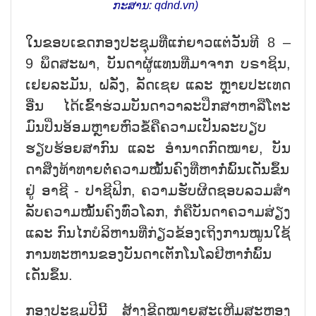
ກະ​ສານ: qdnd.vn)
ໃນ​ຂອບ​ເຂດກອງ​ປະ​ຊຸມ​ທີ່​ແກ່​ຍາວ​ແຕ່​ວັນ​ທີ 8 –
9 ພຶດ​ສະ​ພາ, ບັນ​ດາ​ຜູ້​ແທນ​ທີ່​ມາ​ຈາກ ບ​ຣາ​ຊິນ,
ເຢຍ​ລະ​ມັນ, ຝ​ລັ່ງ, ລັດ​ເຊຍ ແລະ ຫຼາຍ​ປະ​ເທດ​
ອື່ນ ໄດ້​ເຂົ້າ​ຮ່ວມ​ບັນ​ດາ​ວາ​ລະ​ປຶກ​ສາ​ຫາ​ລື​ໂຕ​ະ​
ມົນ​ປິ່ນ​ອ້ອມຫຼາຍ​ຫົວ​ຂໍ້​ຄື​ຄວາມ​ເປັນ​ລະ​ບຽບ​
ຮຽບ​ຮ້ອຍ​ສາ​ກົນ ແລະ ອຳ​ນາດ​ກົດ​ໝາຍ, ບັນ​
ດາ​ສິ່ງ​ທ້າ​ທາຍ​​ຕໍ່ຄວາມ​ໝັ້ນ​ຄົງ​ທີ່​ຫາ​ກໍ່​ພົ້ນ​ເດັ່ນ​ຂຶ້ນ​
ຢູ່ ອາ​ຊີ - ປາ​ຊີ​ຟິກ, ຄວາມ​ຮັບ​ຜິດ​ຊອບ​ລວມ​ສຳ​
ລັບ​ຄວາມ​ໝັ້ນ​ຄົງ​ທົ່ວ​ໂລກ, ກໍ​ຄື​ບັນ​ດາ​ຄວາມ​ສ່ຽງ
ແລະ ກົນ​ໄກ​ບໍ​ລິ​ຫານ​ທີ່​ກ່ຽວ​ຂ້ອງ​ເຖິງ​ການ​ໝູນ​ໃຊ້​
ການ​ທະ​ຫານ​ຂອງ​ບັນ​ດາ​ເຕັກ​ໂນ​ໂລ​ຢີ​ຫາ​ກໍ່​ພົ້ນ​
ເດັ່ນ​ຂຶ້ນ.
ກອງ​ປະ​ຊຸມ​ປີ​ນີ້ ສ້າງ​ຂີດ​ໝາຍສະ​ເຫຼີມ​ສະຫຼອງ