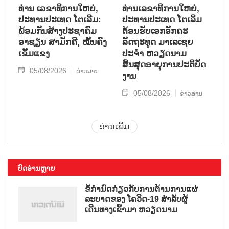
ທ່ານ ເລຂາທິການໃຫຍ່,
ທ່ານເລຂາທິການໃຫຍ່,
ປະທານປະເທດ ໂຕເລີມ:
ປະທານປະເທດ ໂຕເລິມ
ພ້ອມກັນສ້າງປະຊາຄົມ
ຕ້ອນຮັບເອກອັກຄະ
ອາຊຽນ ສາມັກຄີ, ໝັ້ນຄົງ
ລັດຖະທູດ ມາເລເຊຍ
ເຂັ້ມແຂງ
ປະຈຳ ຫວຽດນາມ
ສິ້ນສຸດອາຍຸການປະຕິບັດ
05/08/2026
ຂ່າວສານ
ງານ
05/08/2026
ຂ່າວສານ
ອ່ານເພີ່ມ
ບົດອ່ານຫຼາຍ
ຂໍ້ກຳນົດກ່ຽວກັບການຕ້ານການແຜ່
ລະບາດຂອງ ໂຄວິດ-19 ສຳລັບຜູ້
ເດີນທາງເຂົ້າມາ ຫວຽດນາມ