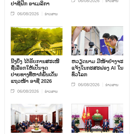
06/08/2026
ຂ່າວສານ
ປາ​ຊີ​ຟິກ ອາ​ເມ​ລິ​ກາ
06/08/2026
ຂ່າວສານ
ນີງບິ່ງ ໄດ້ຮັບການສະເໜີ
ຫວຽດນາມ ມີໜ້າຢ່າງຈະ
ຊື່ເລືອກໃຫ້ເປັນຈຸດ
ແຈ້ງໃນກະສະຟອງ AI ໃນ
ປາຍທາງທີ່ຫາກໍ່ພົ້ນເດັ່ນ
ທົ່ວໂລກ
ແຖວໜ້າ ອາຊີ 2026
06/08/2026
ຂ່າວສານ
06/08/2026
ຂ່າວສານ