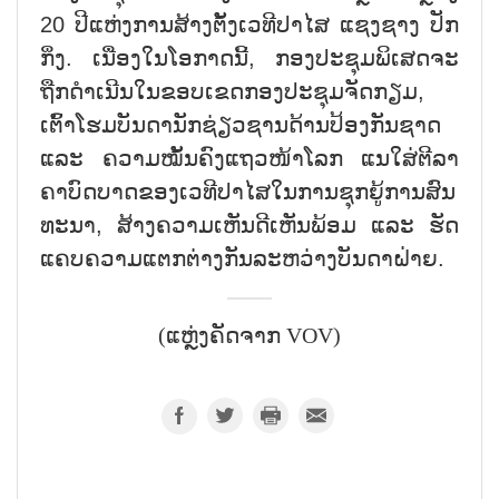
20 ປີ​ແຫ່ງ​ການ​ສ້​າງ​ຕັ້ງ​ເວ​ທີ​ປາ​ໄສ ແຊງ​ຊາງ ປັກ​
ກິ່ງ. ເນື່ອງ​ໃນ​ໂອກ​າດ​ນີ້, ກອງ​ປະ​ຊຸມ​ພິ​ເສດ​ຈ​ະ​
ຖືກ​​ດຳ​ເນີນ​ໃນ​ຂອບ​ເຂດກອງ​ປະ​ຊຸມ​ຈັດກຽມ, ​
ເຕົ້າໂຮມ​ບັນ​ດາ​ນັກ​ຊ່ຽວ​ຊານ​ດ້ານ​ປ້ອງ​ກັນຊາດ
ແລະ ຄວາມ​ໝັ້ນ​ຄົງ​ແຖວ​ໜ້າ​ໂລກ ແນ​ໃສ່​ຕີ​ລາ​
ຄາ​ບົດ​ບາດ​ຂອງ​ເວ​ທີ​ປາ​ໄສ​ໃນ​ການ​ຊຸກ​ຍູ້​ການ​ສົນ​
ທະ​ນາ, ສ້າງ​ຄວາມ​ເຫັນ​ດີ​ເຫັນ​ພ້ອມ ແລະ ຮັດ​
ແຄບ​ຄວາມ​ແຕກ​ຕ່າງ​ກັນ​ລະ​ຫວ່າງ​ບັນ​ດາ​ຝ່າຍ.
(ແຫຼ່ງຄັດຈາກ VOV)