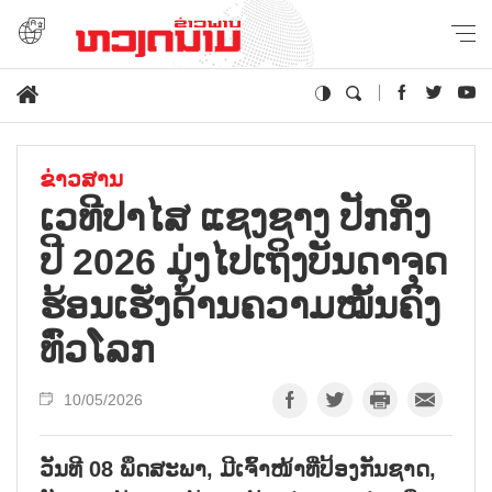
ຂ່າວສານ
ເວທີປາໄສ ແຊງຊາງ ປັກກິ່ງ
ປີ 2026 ມຸ່ງໄປເຖິງບັນດາຈຸດ
ຮ້ອນເຮັ່ງດ້ານຄວາມໝັ້ນຄົງ
ທົ່ວໂລກ
10/05/2026
ວັນ​ທີ 08 ພຶດ​ສະ​ພາ, ມີ​ເຈົ້າ​ໜ້າ​ທີ່​ປ້ອງ​ກັນ​ຊາດ,