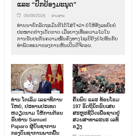
ແລະ “ປົກປ້ອງມະນຸດ”
06/08/2026
ຂ່າວສານ
ທ່ານນາຍົກລັດຖະມົນຕີໄດ້ໃສ່ໃຈວ່າ ບໍ່ໃຫ້ທັງລະບົບບໍ່
ປະໝາດຢ່າງເດັດຂາດ ເມື່ອບາງເທື່ອຄວາມໄວໃນ
ການຮັບປະກັນຄວາມໝັ້ນຄົງທາງໄຊເບີຍັງບໍ່ໄປທັນກັບ
ທ່າພັດທະນາຂອງການຫັນເປັນດີຈີຕອນ.
ທ່ານ ໂຕ​ເລິມ ເລ​ຂາ​ທິ​ການ​
ຄົ້ນ​ພົບ ແລະ ທ້ອນ​ໂຮມ
ໃຫຍ່, ປະ​ທານ​ປະ​ເທດ ​
197 ອັດ​ຖິ​ນັກ​ຮົບ​ເສຍ​
ຫວຽດ​ນາມ ໃຫ້​ການ​ຕ້ອນ​
ສະຫຼະ​ຊີ​ວິດ​ເພື່ອ​ຊາດ​ຢູ່​
ຮັບ​ທ່ານ Samuel
ສວນ​ສາ​ທາ​ລະ​ນະ ເລ​ທິ​
Paparo ຜູ້​ບັນ​ຊາ​ການ
ຣຽງ
ກອງ​ບັນ​ຊາ​ການພາກ​ພື້ນ​