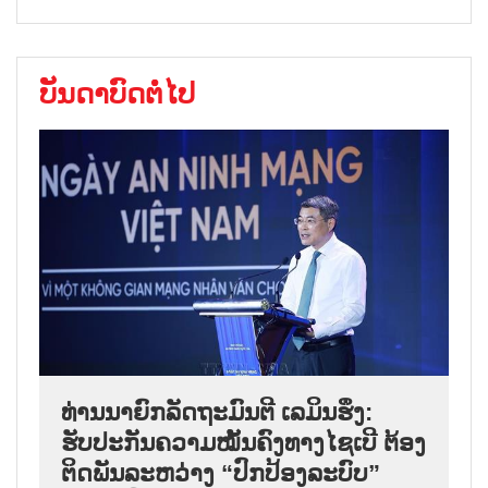
ບັນດາບົດຕໍ່ໄປ
ທ່ານນາຍົກລັດຖະມົນຕີ ເລມິນຮຶງ:
ຮັບປະກັນຄວາມໝັ້ນຄົງທາງໄຊເບີ ຕ້ອງ
ຕິດພັນລະຫວ່າງ “ປົກປ້ອງລະບົບ”