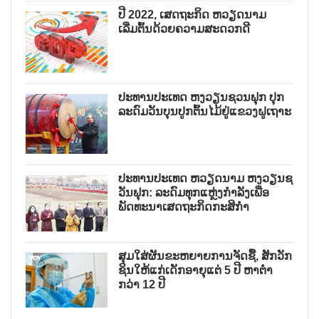
ປີ 2022, ເສດຖະກິດ ຫວຽດນາມ
ເລີ່ມຕົ້ນດ້ວຍຄວາມສະດວກດີ
ປະທານປະເທດ ຫງວຽນຊວນຟຸກ ປຸກ
ລະດົມວັນບຸນປູກຕົ້ນໄມ້ຢູ່ແຂວງຝູເຖາະ
ປະທານປະເທດ ຫວຽດນາມ ຫງວຽນຊ
ວັນຟຸກ: ລະດົມທຸກແຫຼ່ງກຳລັງເພື່ອ
ພັດທະນາເສດຖະກິດກະສິກຳ
ສຸມໃສ່ຜັນຂະຫຍາຍການຈັດຊື້, ສັກວັກ
ຊິນໃຫ້ແກ່ເດັກອາຍຸແຕ່ 5 ປີ ຫາຕ່ຳ
ກວ່າ 12 ປີ