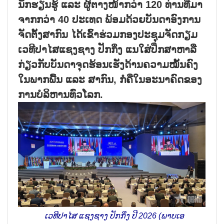
ນັກ​ຮ​ຽນ​ຮູ້ ແລະ ຜູ້​ຕາງ​ໜ້າກວ່າ 120 ທ່ານ​ທີ່​ມາ​
ຈາກກວ່າ 40 ປະ​ເທດ ພ້ອມ​ດ້ວຍ​ບັນ​ດາ​ອົງ​ການ​
ຈັດ​ຕັ້ງ​ສາ​ກົນ ໄດ້​ເຂົ້າ​ຮ່ວມກອງ​ປະ​ຊຸມ​​ຈັດກຽມ​
ເວ​ທີ​ປາ​ໄສແຊ​ງ​ຊາງ ປັກ​ກິ່ງ ແນ​ໃສ່​ປຶກ​ສາ​ຫາ​ລື​
ກ່ຽວ​ກັບ​ບັນ​ດາ​ຈຸດ​ຮ້ອນ​ເຮັ່ງ​ດ້ານ​ຄວາມ​ໝັ້ນ​ຄົງ​
ໃນ​ພາກ​ພື້ນ ແລະ ສາ​ກົນ, ກໍ​ຄື​ໃນ​ອະ​ນາ​ຄົດ​ຂອງ​
ການ​ບໍ​ລິ​ຫານ​ທົ່ວ​ໂລກ.
ເວທີປາໄສ ແຊງຊາງ ປັກກິ່ງ ປີ 2026 (ພາບເອ​