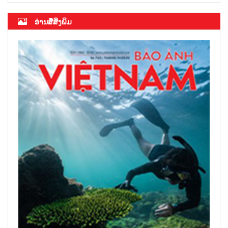
ອ່ານສື່ສິ່ງພິມ