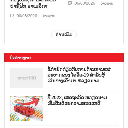
06/08/2026
ຂ່າວສານ
ປາ​ຊີ​ຟິກ ອາ​ເມ​ລິ​ກາ
06/08/2026
ຂ່າວສານ
ອ່ານເພີ່ມ
ບົດອ່ານຫຼາຍ
ຂໍ້ກຳນົດກ່ຽວກັບການຕ້ານການແຜ່
ລະບາດຂອງ ໂຄວິດ-19 ສຳລັບຜູ້
ເດີນທາງເຂົ້າມາ ຫວຽດນາມ
ປີ 2022, ເສດຖະກິດ ຫວຽດນາມ
ເລີ່ມຕົ້ນດ້ວຍຄວາມສະດວກດີ