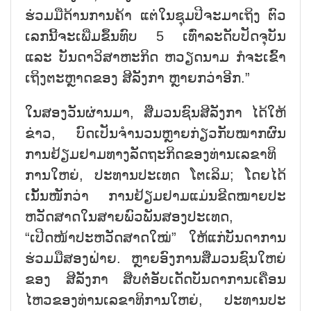
ຮ່ວມ​ມື​ດ້ານ​ການ​ຄ້າ​ ແຕ່​ໃນ​ຊຸມ​ປີ​ຈະ​ມາ​ເຖິງ ຕົວ​
ເລກ​ນີ້​ຈະ​ເພີ່ມ​ຂຶ້ນ​ທົບ 5 ເທົ່າລະ​ດັບ​ປັດ​ຈຸ​ບັນ
ແລະ​ ບັນ​ດາ​ວິ​ສາ​ຫະ​ກິດ ຫວຽດ​ນາມ ກໍ​ຈະ​ເຂົ້າ​
ເຖິງ​ຕະຫຼາດ​ຂອງ ສີ​ລັງ​ກາ ຫຼາຍກວ່າ​ອີກ.”
ໃນ​ສອງວັນ​ຜ່ານ​ມາ, ສື່​ມວນ​ຊົນ​ສີ​ລັງ​ກາ ໄດ້​ໃຫ້​
ຂ່າວ​, ບົດ​ເປັນ​ຈຳ​ນວນຫຼາຍ​ກ່ຽວ​ກັບ​ໝາກ​ຜົນ​
ການ​ຢ້ຽມ​ຢາມ​ທາງ​ລັດ​ຖະ​ກິດ​ຂອງ​ທ່ານ​ເລ​ຂາ​ທິ​
ການ​ໃຫຍ່, ປະ​ທານ​ປະ​ເທດ ໂຕ​ເລິມ; ໂດຍ​ໄດ້​
ເນັ້ນ​ໜັກ​ວ່າ ການ​ຢ້ຽມ​ຢາມ​ແມ່ນ​ຂີດ​ໝາຍ​ປະ​
ຫວັດ​ສາດ​ໃນ​ສາຍ​ພົວ​ພັນ​ສອງ​ປະ​ເທດ,
“ເປີດໜ້າ​ປະ​ຫວັດ​ສາດ​ໃໝ່​” ໃຫ້​ແກ່​ບັນ​ດາ​ການ​
ຮ່ວມ​ມື​ສອງ​ຝ່າຍ. ຫຼາຍ​ອົງ​ການ​ສື່ມວນ​ຊົນ​ໃຫຍ່​
ຂອງ ສີ​ລັງ​ກາ ສືບ​ຕໍ່​ອັບ​ເດັດ​ບັນ​ດາ​ການ​ເຄື່ອນ​
ໄຫວ​ຂອງ​ທ່ານ​ເລ​ຂາ​ທິ​ການ​ໃຫຍ່, ປະ​ທານ​ປະ​