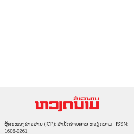
ຜູ້ສະໜອງຂ່າວສານ (ICP): ສຳນັກຂ່າວສານ ຫວຽດນາມ | ISSN:
1606-0261