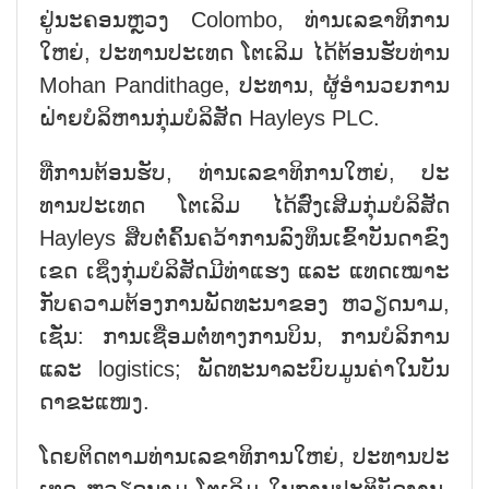
ຢູ່​ນະ​ຄອນຫຼວງ Colombo, ທ່ານ​ເລ​ຂາ​ທິ​ການ​
ໃຫຍ່, ປະ​ທານ​ປະ​ເທດ ໂຕ​ເລິມ ໄດ້​ຕ້ອນ​ຮັບ​ທ່ານ
Mohan Pandithage, ປະ​ທານ, ຜູ້​ອຳ​ນວຍ​ການ​
ຝ່າຍ​ບໍ​ລິ​ຫານ​ກຸ່ມ​ບໍ​ລິ​ສັດ Hayleys PLC.
ທີ່​ການ​ຕ້ອນ​ຮັບ, ທ່ານ​ເລ​ຂາ​ທິ​ການ​ໃຫຍ່, ປະ​
ທານ​ປະ​ເທດ ໂຕ​ເລິມ ໄດ້​ສົ່ງ​ເສີມ​ກຸ່ມ​ບໍ​ລິ​ສັດ
Hayleys ສືບ​ຕໍ່​ຄົ້ນ​ຄວ້າ​ການ​ລົງ​ທຶນ​ເຂົ້າ​ບັນ​ດາ​ຂົງ​
ເຂດ ເຊິ່ງ​ກຸ່ມ​ບໍ​ລິ​ສັດ​ມີ​ທ່າ​ແຮງ ແລະ ແທດ​ເໝາະ​
ກັບ​ຄວາມ​ຕ້ອງ​ການ​ພັດ​ທະ​ນາ​ຂອງ ຫວຽດ​ນາມ,
ເຊັ່ນ: ການ​ເຊື່ອມ​ຕໍ່​ທາງ​ການ​ບິນ, ການ​ບໍ​ລິ​ການ
ແລະ logistics; ພັດ​ທະ​ນາ​ລະ​ບົບ​ມູນ​ຄ່າ​ໃນ​ບັນ​
ດາ​ຂະ​ແໜງ.
ໂດຍ​ຕິດ​ຕາມ​ທ່ານ​ເລ​ຂາ​ທິ​ການ​ໃຫຍ່, ປະ​ທານ​ປະ​
ເທດ ຫວຽດ​ນາມ ໂຕ​ເລິມ ໃນ​ການ​ປະ​ຕິ​ບັດ​ງານ,