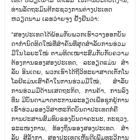
ທ່ານ​ລັດ​ຖະ​ມົນ​ຕີ​ກະ​ຊວງ​ການ​ຕ່າງ​ປະ​ເທດ
ຫວຽດ​ນາມ ເລ​ຮ​ວ່າຍ​ຈູງ ຢັ້ງ​ຢືນ​ວ່າ:
​“ສອງ​ປະ​ເທດ​ໄດ້​ພ້ອມ​ກັບພວກເຮົາ​ວາງ​ອອກ​ບັນ​
ດາ​ກຳ​ນົດ​ທິດ​ໃໝ່​ທີ່​ສຳ​ຄັນ​ທີ່​ສຸດ​ສຳ​ລັບ​ການ​ຮ່ວມ​
ມື​ໃນ​ໄລ​ຍະ​ໃໝ່ ຕາມ​ທິດ​ເໝາະ​ສົມ​ກັບ​ກັບຄວາມ
ຕ້ອງການຂອງ​ສອງ​ປະ​ເທດ, ລະ​ອຽດ​ແມ່ນ ສຳ​
ລັບ ອິນ​ເດຍ, ພວກ​ເຮົາ​ໄດ້​ຖື​ວິ​ທະ​ຍາ​ສາດ​ເຕັກ​ໂນ​
ໂລ​ຢີ​ແມ່ນ​ເສົາ​ຄ້ຳ​ໃນ​ການ​ຮ່ວມ​ມື​ໃໝ່, ສຳ​ລັບ​
ການ​ຮ່ວມ​ມື​ດ້ານ​ເສດ​ຖະ​ກິດ, ການ​ຄ້າ, ການ​ລົງ​
ທຶນ ມີ​ບັນ​ດາ​ມາດ​ຕ​ະ​ການ​ລະ​ອຽດ​ເພື່ອ​ຊຸກ​ຍູ້​ການ​
ເຂົ້າ​ຮ່ວມ​ຂອງວິ​ສາ​ຫະ​ກິດ​ບັນ​ດາ​ປະ​ເທດ​ກໍ​ຄື​
ການ​ປະ​ສານ​ສົມ​ທົບ​ຂອງ​ບັນ​ດາ​ຄະ​ນະ, ກະ​ຊວງ,
ຂະ​ແໜງ​ການ, ທ້ອງ​ຖິ່ນ​ຂອງ​ສອງ​ປະ​ເທດ. ສຳ​
ລັບ ສີ​ລັງ​ກາ, ສອງ​ປະ​ເທດ​ເຫັນ​ດີ​ເພີ່ມ​ທະ​ວີ​ການ​