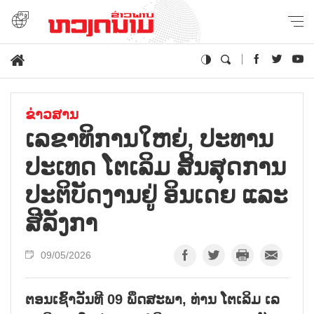
ຂ່າວສານ
ເລ​ຂາ​ທິ​ການ​ໃຫຍ່, ປະ​ທານ​
ປະ​ເທດ ໂຕ​ເລິມ ສິ້ນ​ສຸດ​ການ​
ປະ​ຕິ​ບັດ​ງານ​ຢູ່ ອິນ​ເດຍ ແລະ
ສີ​ລັງ​ກາ
09/05/2026
ຕອນ​ເຊົ້າ​ວັນ​ທີ 09 ພຶດ​ສະ​ພາ, ທ່ານ ໂຕ​ເລິມ ເລ​