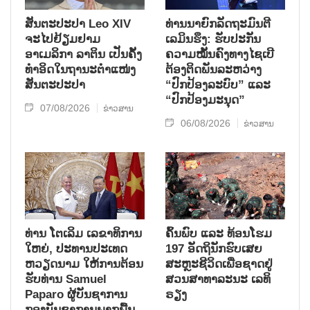
ສັນຕະປະປາ Leo XIV
ທ່ານນາຍົກລັດຖະມົນຕີ
ຈະໄປຢ້ຽມຢາມ
ເລມິນຮຶງ: ຮັບປະກັນ
ອາເມລິກາ ລາຕິນ ເປັນຄັ້ງ
ຄວາມໝັ້ນຄົງທາງໄຊເບີ
ທຳອິດໃນຖານະຕຳແໜ່ງ
ຕ້ອງຕິດພັນລະຫວ່າງ
ສັນຕະປະປາ
“ປົກປ້ອງລະບົບ” ແລະ
“ປົກປ້ອງມະນຸດ”
07/08/2026
ຂ່າວສານ
06/08/2026
ຂ່າວສານ
ທ່ານ ໂຕ​ເລິມ ເລ​ຂາ​ທິ​ການ​
ຄົ້ນ​ພົບ ແລະ ທ້ອນ​ໂຮມ
ໃຫຍ່, ປະ​ທານ​ປະ​ເທດ ​
197 ອັດ​ຖິ​ນັກ​ຮົບ​ເສຍ​
ຫວຽດ​ນາມ ໃຫ້​ການ​ຕ້ອນ​
ສະຫຼະ​ຊີ​ວິດ​ເພື່ອ​ຊາດ​ຢູ່​
ຮັບ​ທ່ານ Samuel
ສວນ​ສາ​ທາ​ລະ​ນະ ເລ​ທິ​
Paparo ຜູ້​ບັນ​ຊາ​ການ
ຣຽງ
ກອງ​ບັນ​ຊາ​ການພາກ​ພື້ນ​