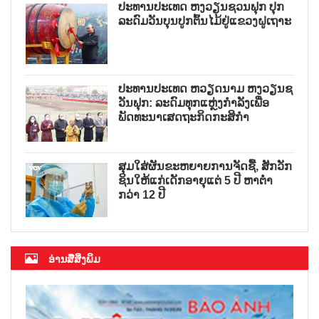
ປະທານປະເທດ ຫງວຽນຊວນຟຸກ ປຸກ
ລະດົມວັນບຸນປູກຕົ້ນໄມ້ຢູ່ແຂວງຝູເຖາະ
ປະທານປະເທດ ຫວຽດນາມ ຫງວຽນຊ
ວັນຟຸກ: ລະດົມທຸກແຫຼ່ງກຳລັງເພື່ອ
ພັດທະນາເສດຖະກິດກະສິກຳ
ສຸມໃສ່ຜັນຂະຫຍາຍການຈັດຊື້, ສັກວັກ
ຊິນໃຫ້ແກ່ເດັກອາຍຸແຕ່ 5 ປີ ຫາຕ່ຳ
ກວ່າ 12 ປີ
ອ່ານສື່ສິ່ງພິມ