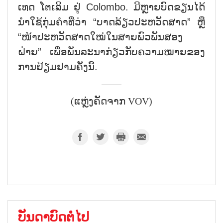
ເທດ ໂຕ​ເລິມ ຢູ່ Colombo. ມີຫຼາຍ​ບົດ​ຂຽນ​ໄດ້​
ນຳ​ໃຊ້​ກຸ່ມ​ຄຳ​ທີ່​ວ່າ “ບາດ​ລ້ຽວ​ປະ​ຫວັ​ດ​ສາດ” ຫຼື
“ໜ້າ​ປະ​ຫວັດ​ສາດໃໝ່​ໃນ​ສາຍ​ພົວ​ພັນ​ສອງ​
ຝ່າຍ” ເພື່ອ​ພັນ​ລະ​ນາ​ກ່ຽວ​ກັບ​ຄວາມ​ໝາຍ​ຂອງ​
ການ​ຢ້ຽມ​ຢາມ​ຄັ້ງ​ນີ້.
(ແຫຼ່ງຄັດຈາກ VOV)
ບັນດາບົດຕໍ່ໄປ