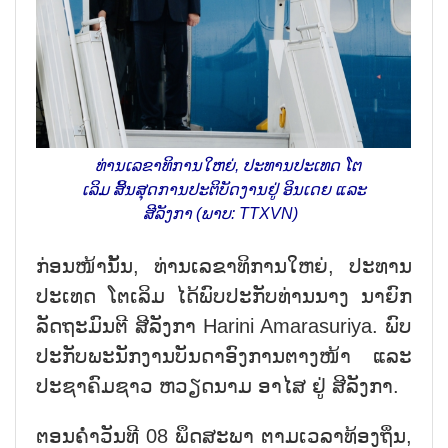
ທ່ານເລ​ຂາ​ທິ​ການ​ໃຫຍ່, ປະ​ທານ​ປະ​ເທດ ໂຕ​
ເລິມ ສິ້ນ​ສຸດ​ການ​ປະ​ຕິ​ບັດ​ງານ​ຢູ່ ອິນ​ເດຍ ແລະ
ສີ​ລັງ​ກາ (ພາບ: TTXVN)
ກ່ອນ​ໜ້າ​ນັ້ນ, ທ່ານ​ເລ​ຂາ​ທິ​ການ​ໃຫຍ່, ປະ​ທານ​
ປະ​ເທດ ໂຕ​ເລິມ ໄດ້​ພົບ​ປະ​ກັບ​ທ່ານ​ນາງ ນາ​ຍົກ​
ລັດ​ຖະ​ມົນ​ຕີ ສີ​ລັງ​ກາ Harini Amarasuriya. ພົບ​
ປະ​ກັບ​ພະ​ນັກ​ງານ​ບັນ​ດາ​ອົງ​ການ​ຕາງ​ໜ້າ ແລະ
ປະ​ຊາ​ຄົມ​ຊາວ ຫວຽດ​ນາມ ອາ​ໄສ ຢູ່ ສີ​ລັງ​ກາ.
ຕອນ​ຄ່ຳ​ວັນ​ທີ 08 ພຶດ​ສະ​ພາ ຕາມ​ເວ​ລາ​ທ້ອງ​ຖິ່ນ,