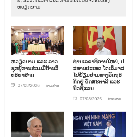
ຢີ, ນະ​ວັດ​ຕະ​ກຳ ແລະ ການ​ຫັນ​ເປັນ​ດີ​ຈີ​ຕອນ​ຂອງ
ຫວຽດ​ນາມ
ຫວຽດ​ນາມ ແລະ ລາວ​
ທ່ານ​ເລ​ຂາ​ທິ​ການ​ໃຫຍ່, ປ​
ຊຸກ​ຍູ້​ການ​ຮ່ວມ​ມື​ດ້ານວ​ິ​
ະ​ທານ​ປະ​ເທດ ໂຕ​ເລິມ​ຈະ​
ທະ​ຍາ​ສາດ
ໄປ​ຢ້ຽມ​ຢາມ​ທາງ​ລັດ​ຖະ​
ກິດ​ຢູ່ ອົດ​ສະ​ຕາ​ລີ ແລະ
07/08/2026
ຂ່າວສານ
ນິວ​ຊີ​ແລນ
07/08/2026
ຂ່າວສານ