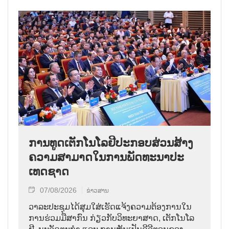
ການ​ທູດ​ເຕັກ​ໂນ​ໂລ​ຢີ​ປະ​ກອບ​ສ່ວນ​ສ້າງ​
ຄວາມ​ສາ​ມາດ​ໃນ​ການ​ພັດ​ທະ​ນາ​ປະ​
ເທດ​ຊາດ
07/08/2026
ຂ່າວສານ
ວາ​ລະ​ປະ​ຊຸມ​ໄດ້​ສຸມ​ໃສ່​ເຮັດ​ແຈ້ງ​ຄວາມ​ຕ້ອງ​ການ​ໃນ​
ການ​ຮ່ວມ​ມື​ສາ​ກົນ ກ່ຽວ​ກັບ​ວິ​ທະ​ຍາ​ສາດ, ເຕັກ​ໂນ​ໂລ​