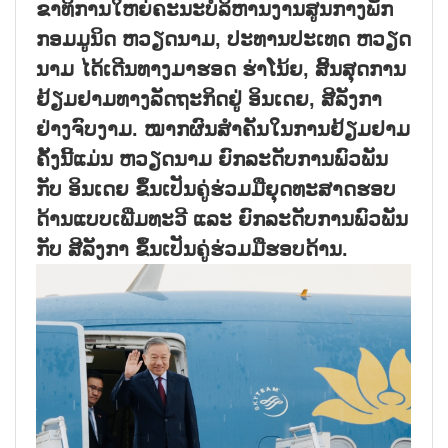
ຂາ​ທິ​ການ​ໃຫຍ່​ຄະ​ນະ​ບໍ​ລິ​ຫານ​ງານ​ສູນ​ກາງ​ພັກ​
ກອມ​ມູ​ນິດ​ ຫວຽດ​ນາມ, ປະ​ທານ​ປະ​ເທດ ຫວຽດ​
ນາມ ໄດ້​ເດີນ​ທາງ​ມາ​ຮອດ​ ຮ່າ​ໂນ້ຍ, ສິ້ນ​ສຸດ​ການ​
ຢ້ຽມ​ຢາມ​ທາ​ງ​ລັດ​ຖະ​ກິດ​ຢູ່ ອິນ​ເດຍ, ສີ​ລັງ​ກາ
ຢ່າງ​ຈົບ​ງາມ. ໝາກ​ຜົນ​ສຳ​ຄັນ​ໃນ​ການ​ຢ້ຽມ​ຢາມ​
ຄັ້ງ​ນີ້​ແມ່ນ ຫວຽດ​ນາມ ຍົກ​ລະ​ດັບ​ການ​ພົວ​ພັນ​
ກັບ ອິນ​ເດຍ ຂຶ້ນ​ເປັນ​ຄູ່​ຮ່ວມ​ມື​ຍຸດ​ທະ​ສາດ​ຮອບ​
ດ້ານ​ແບບ​ເພີ່ມ​ທະ​ວີ ແລະ ​ຍົກ​ລະ​ດັບ​ການ​ພົວ​ພັນ
ກັບ ສີ​ລັງ​ກາ ຂຶ້ນ​ເປັນ​ຄູ່​ຮ່ວມ​ມື​ຮອບ​ດ້ານ.