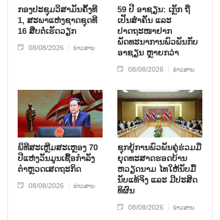
ກອງປະຊຸມວິສາມັນຄັ້ງທີ
59 ປີ ອາຊຽນ: ເກຼັກ ຖື
1, ສະພາແຫ່ງຊາດຊຸດທີ
ເປັນສຳຄັນ ແລະ
16 ສືບຕໍ່ເຮັດວຽກ
ປາດຖະໜາຢາກ
ພັດທະນາການພົວພັນກັບ
08/08/2026
ຂ່າວສານ
ອາຊຽນ ຫຼາຍກວ່າ
08/08/2026
ຂ່າວສານ
ພິທີສະເຫຼີມສະເຫຼອງ 70
ຊຸກ​ຍູ້​ການ​ພົວ​ພັນ​ຄູ່​ຮ່ວມ​ມື​
ປີແຫ່ງວັນມູນເຊື້ອກຳລັງ
ຍຸດ​ທະ​ສາດ​ຮອດ​ບ້ານ
ຕຳຫຼວດເສດຖະກິດ
ຫວຽດ​ນາມ ໄທ​ໃຫ້​ນັບ​ມື້​
ນັບ​ແທ້​ຈິງ ແລະ ມີ​ປະ​ສິດ​
08/08/2026
ຂ່າວສານ
ທິ​ຜົນ
08/08/2026
ຂ່າວສານ