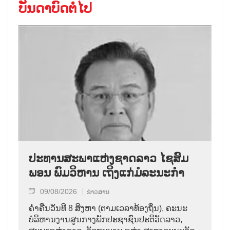
ບັນດາບົດຕໍ່ໄປ
ປະທານສະພາແຫ່ງຊາດລາວ ໄຊສົມ
ພອນ ພົມວິຫານ ເຖິງແກ່ມໍລະນະກຳ
09/08/2026
ຂ່າວສານ
ຄ່ຳຄືນວັນທີ 8 ສິງຫາ (ຕາມເວລາທ້ອງຖິ່ນ), ຄະນະ
ບໍລິຫານງານສູນກາງພັກປະຊາຊົນປະຕິວັດລາວ,