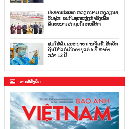
ປະທານປະເທດ ຫວຽດນາມ ຫງວຽນຊ
ວັນຟຸກ: ລະດົມທຸກແຫຼ່ງກຳລັງເພື່ອ
ພັດທະນາເສດຖະກິດກະສິກຳ
ສຸມໃສ່ຜັນຂະຫຍາຍການຈັດຊື້, ສັກວັກ
ຊິນໃຫ້ແກ່ເດັກອາຍຸແຕ່ 5 ປີ ຫາຕ່ຳ
ກວ່າ 12 ປີ
ອ່ານສື່ສິ່ງພິມ