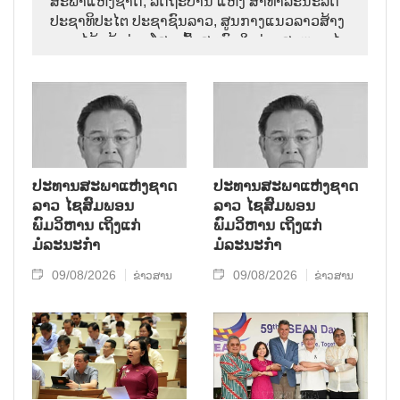
ສະພາແຫ່ງຊາດ, ລັດຖະບານ ແຫ່ງ ສາທາລະນະລັດ
ປະຊາທິປະໄຕ ປະຊາຊົນລາວ, ສູນກາງແນວລາວສ້າງ
ຊາດ ໄດ້ແຈ້ງຂ່າວໂສກເສົ້າສະຫຼົດໃຈວ່າ: ສະຫາຍ ໄຊ
ສົມພອນ ພົມວິຫານ, ປະທານສະພາແຫ່ງຊາດລາວ
ໄດ້ເຖິງແກ່ມໍລະນະກຳ ໃນອາຍຸ 70 ປີ, ຫຼັງຈາກປ່ວຍ
ຮ້າຍແຮງມາເປັນໄລຍະໜຶ່ງ.
ປະທານສະພາແຫ່ງຊາດ
ປະທານສະພາແຫ່ງຊາດ
ລາວ ໄຊສົມພອນ
ລາວ ໄຊສົມພອນ
ພົມວິຫານ ເຖິງແກ່
ພົມວິຫານ ເຖິງແກ່
ມໍລະນະກຳ
ມໍລະນະກຳ
09/08/2026
09/08/2026
ຂ່າວສານ
ຂ່າວສານ