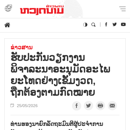
ຂ່າວສານ
ຮັບປະກັນວຽກງານ
ພິຈາລະນາອະນຸມັດອະໄພ
ຍະໂທດຢ່າງເຂັ້ມງວດ,
ຖືກຕ້ອງຕາມກົດໝາຍ
25/05/2026
ທ່ານຮອງນາຍົກລັດຖະມົນຕີຜູ້ປະຈຳການ