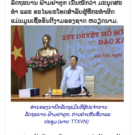
ລັດຖະບານ ຟ້າມຢາຕຸກ ເນັ້ນໜັກວ່າ ມະນຸດສະ
ທຳ ແລະ ອະໄພຍະໂທດສຳລັບຜູ້ທີ່ກະທຳຜິດ
ແມ່ນມູນເຊື້ອອັນດີງາມຂອງຊາດ ຫວຽດນາມ.
ທ່ານຮອງນາຍົກລັດຖະມົນຕີຜູ້ປະຈຳການ
ລັດຖະບານ ຟ້າມຢາຕຸກ, ກ່າວຄຳເຫັນທີ່ວາລະ
ປະຊຸມ (ພາບ: TTXVN)