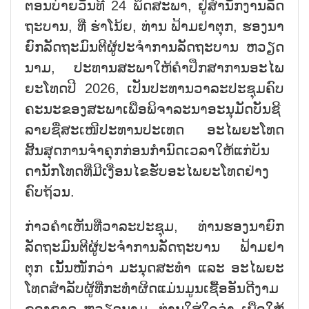
ຕອນ​ບ່າຍ​ວັນ​ທີ 24 ພຶດ​ສະ​ພາ, ຢູ່​ສຳ​ນັກ​ງານ​ລັດ​
ຖະ​ບານ, ທີ່ ຮ່າ​ໂນ້ຍ, ທ່ານ ຟ້າມ​ຢາ​ຕຸກ, ຮອງ​ນາ​
ຍົກ​ລັດ​ຖະ​ມົນ​ຕີ​ຜ​ູ້​ປະ​ຈຳ​ການ​ລັດ​ຖະ​ບານ ຫວຽດ​
ນາມ, ປະ​ທານ​ສະ​ພາ​ໃຫ້​ຄຳ​ປຶກ​ສາ​ການອະ​ໄພ​
ຍະ​ໂທດ​ປີ 2026, ເປັນ​ປະ​ທານ​ວາ​ລະ​ປ​ະ​ຊຸມ​ຄົບ​
ຄະ​ນ​ະ​ຂອງ​ສະ​ພາ​ເພື່​ອພິຈາລະນາອະນຸມັດ​ບັນ​ຊີ​
ລາຍ​ຊື່​ສະເໜີປະ​ທານ​ປະ​ເທດ ອະ​ໄພ​ຍະ​ໂທດ
ສິ້ນສຸດການຈຳຄຸກ​ກ່ອນ​ກຳ​ນົດ​ເວ​ລາ​ໃຫ້​ແກ່​ບັນ​
ດາ​ນັກໂທດທີ່​ມີ​ເງື່ອນ​ໄຂ​ຮັບ​ອ​ະ​ໄພ​ຍະ​ໂທດຢ່າງ
ຄົບຖ້ວນ.
ກ່າວ​ຄຳ​ເຫັນ​ທີ່​ວາ​ລະ​ປ​ະ​ຊຸມ, ທ່ານ​ຮອງ​ນາ​ຍົກ​
ລັດ​ຖະ​ມົນ​ຕີ​ຜູ້​ປະ​ຈຳ​ການ​ລັດ​ຖະ​ບານ ຟ້າມ​ຢາ​
ຕຸກ ເນັ້​ນ​ໜັກ​ວ່າ ມະ​ນຸດ​ສະ​ທຳ ແລະ ອະ​ໄພ​ຍະ​
ໂທດ​ສຳ​ລັບ​ຜູ້​ທີ່​ກະ​ທຳ​ຜິດ​ແມ່ນ​ມູນ​ເຊື້ອ​ອັນ​ດີ​ງາມ​
ຂອງ​ຊາດ ຫວຽດ​ນາມ. ທ່ານ​ໃສ່​ໃຈ​ວ່າ ເພື່ອ​ໃຫ້​