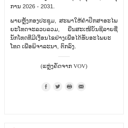
ການ 2026 - 2031.
ພາຍ​ຫຼັງ​ກອງ​ປະ​ຊຸມ, ສະ​ພາ​ໃຫ້​ຄຳ​ປຶກ​ສາ​ອະໄພ
ຍະໂທດຈະ​ລວ​ບ​ລວມ, ຍື່ນ​ສະ​ເໜີ​ບັນ​ຊີ​ລາຍ​ຊື່​
ນັກໂທດທີ່​ມີ​ເງື່ອນ​ໄຂ​ຢ່າງ​ເພື່ອ​ໄດ້​ຮັບ​ອະ​ໄພ​ຍະ​
ໂທດ ເພື່ອ​ພິ​ຈາ​ລະ​ນາ, ຕົກ​ລົງ.
(ແຫຼ່ງຄັດຈາກ VOV)