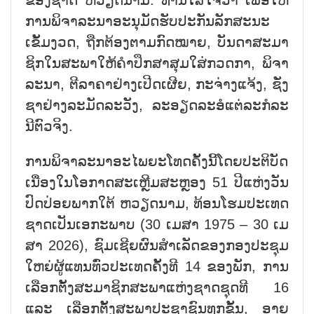
ການພິຈາລະນາອະນຸມັດ​​ຮັບ​ປະ​ກັນ​ລັກ​ສະ​ນະ​
ເຂັ້ມງວດ, ຖືກ​ຕ້ອງຕາມ​ກົດ​ໝາຍ, ບັນ​ດາ​ສະ​ມາ​
ຊິກ​ໃນ​ສະ​ພາ​ໃຫ້​ຄຳ​ປຶກ​ສາ​ສຸມ​ໃສ່​ກວດ​ກາ, ພິ​ຈ​າ​
ລະ​ນາ, ຕີ​ລາ​ຄາ​ຢ່າງ​ເປີດ​ເຜີຍ, ກະ​ຈ່າງ​ແຈ້ງ, ຊັ່ງ​
ຊາ​ຢ່າງ​ລະ​ມັດ​ລະ​ວັງ, ລະ​ອຽດລະ​ອໍ​ແຕ່​ລະ​ກໍ​ລະ​
ນີ​ຕົວຈິງ.
ກາ​ນ​ພິຈາລະນາອະ​ໄພ​ຍະ​ໂທດ​ຄັ້ງ​ນີ້​ໂດຍ​ປະ​ຕິ​ບັດ​
ເນື່ອງ​ໃນ​ໂອ​ກາດ​ສະ​ເຫຼີມ​ສະ​ຫຼອງ 51 ປີ​ແຫ່ງວັນ​
ປົດ​ປ່ອຍ​ພາກ​ໃຕ້ ຫວຽດນາມ​, ທ້ອນ​ໂຮມ​ປ​ະ​ເທດ​
ຊາດ​ເປັນ​ເອ​ກະ​ພາບ (30 ເມ​ສາ 1975 – 30 ເມ​
ສາ 2026), ຊົມ​ເຊີຍ​ຜົນ​ສຳ​ເລັດ​ຂອງກອງ​ປະ​ຊຸມ​
ໃຫຍ່​ຜູ້​ແທນ​ທົ່ວ​ປະ​ເທດ​ຄັ້ງ​ທີ 14 ຂອງ​ພັກ, ການ​
ເລືອ​ກ​ຕັ້ງ​ສະ​ມາ​ຊິກ​ສະ​ພາ​ແຫ່ງ​ຊາດ​ຊຸດ​ທີ 16
ແລະ ເລືອກ​ຕັ້ງ​ສະ​ພາ​ປະ​ຊາ​ຊົນ​ທຸກ​ຂັ້ນ, ອາ​ຍຸ​