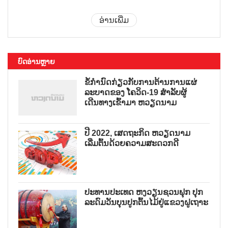
ອ່ານເພີ່ມ
ບົດອ່ານຫຼາຍ
ຂໍ້ກຳນົດກ່ຽວກັບການຕ້ານການແຜ່
ລະບາດຂອງ ໂຄວິດ-19 ສຳລັບຜູ້
ເດີນທາງເຂົ້າມາ ຫວຽດນາມ
ປີ 2022, ເສດຖະກິດ ຫວຽດນາມ
ເລີ່ມຕົ້ນດ້ວຍຄວາມສະດວກດີ
ປະທານປະເທດ ຫງວຽນຊວນຟຸກ ປຸກ
ລະດົມວັນບຸນປູກຕົ້ນໄມ້ຢູ່ແຂວງຝູເຖາະ