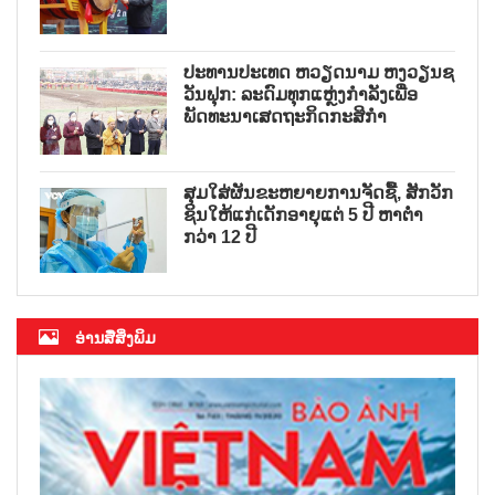
ປະທານປະເທດ ຫວຽດນາມ ຫງວຽນຊ
ວັນຟຸກ: ລະດົມທຸກແຫຼ່ງກຳລັງເພື່ອ
ພັດທະນາເສດຖະກິດກະສິກຳ
ສຸມໃສ່ຜັນຂະຫຍາຍການຈັດຊື້, ສັກວັກ
ຊິນໃຫ້ແກ່ເດັກອາຍຸແຕ່ 5 ປີ ຫາຕ່ຳ
ກວ່າ 12 ປີ
ອ່ານສື່ສິ່ງພິມ