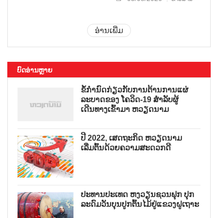
ອ່ານເພີ່ມ
ບົດອ່ານຫຼາຍ
ຂໍ້ກຳນົດກ່ຽວກັບການຕ້ານການແຜ່
ລະບາດຂອງ ໂຄວິດ-19 ສຳລັບຜູ້
ເດີນທາງເຂົ້າມາ ຫວຽດນາມ
ປີ 2022, ເສດຖະກິດ ຫວຽດນາມ
ເລີ່ມຕົ້ນດ້ວຍຄວາມສະດວກດີ
ປະທານປະເທດ ຫງວຽນຊວນຟຸກ ປຸກ
ລະດົມວັນບຸນປູກຕົ້ນໄມ້ຢູ່ແຂວງຝູເຖາະ