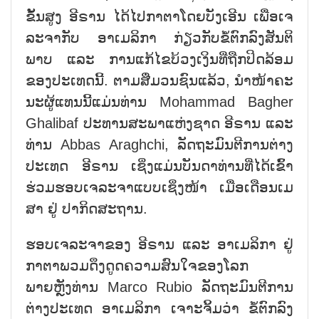
ຂັ້ນ​ສູງ ອີ​ຣານ ໄດ້​ໄປ​ກາ​ຕາໂດຍ​ບັງ​ເອີນ ເພື່ອ​ເຈ​
ລະ​ຈາ​ກັບ ອາ​ເມ​ລິ​ກາ ກ່ຽວ​ກັບ​ຂໍ້​ຕົກ​ລົງ​ສັນ​ຕິ​
ພາບ ແລະ ການ​​ແກ້​ໄຂ​ບ້ວງ​ເງິນ​ທີ່ຖືກ​ປິດ​ລ້ອມ​
ຂອງ​ປະ​ເທດ​ນີ້. ຕາມ​ສື່ມວນ​ຊົນ​ແລ້ວ, ນຳ​ໜ້າ​ຄະ​
ນະ​ຜູ້​ແທນນີ້​ແມ່ນ​ທ່ານ​ Mohammad Bagher
Ghalibaf ປະ​ທານ​ສະ​ພາ​ແຫ່ງ​ຊາດ ອີ​ຣານ ແລະ
ທ່ານ Abbas Araghchi, ​ລັດ​ຖະ​ມົນ​ຕີ​ການ​ຕ່າງ​
ປະ​ເທດ ອີ​ຣານ ເຊິ່ງ​ແມ່ນບັນ​ດາທ່ານ​​ທີ່​ໄດ້ເຂົ້າ​
ຮ່ວມ​ຮອບ​ເຈ​ລະ​ຈາ​ແບບ​ເຊິ່ງ​ໜ້າ ເມື່ອເດືອນ​ເມ​
ສາ ຢູ່ ປາ​ກິດ​ສະ​ຖານ.
ຮອບ​ເຈ​ລະ​ຈາ​ຂອງ ອີ​ຣານ ແລະ ອາ​ເມ​ລິ​ກາ ຢູ່
ກາ​ຕາ​ພວມ​ດຶງ​ດູດ​ຄວາມ​ສົນ​ໃຈ​ຂອງ​ໂລກ
ພາຍຫຼັງ​ທ່ານ Marco Rubio ​ລັດ​ຖະ​ມົນ​ຕີ​ການ​
ຕ່າງ​ປະ​ເທດ ອາ​ເມ​ລິ​ກາ ເຈາະ​ຈິ້ມ​ວ່າ ຂໍ້​ຕົກ​ລົງ​