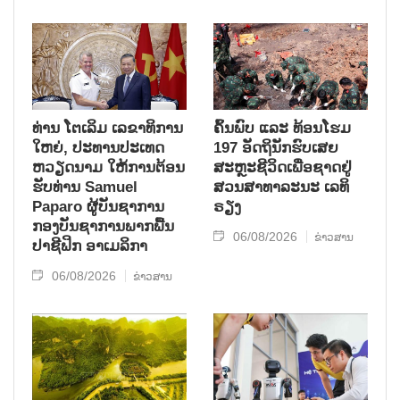
ທ່ານ ໂຕ​ເລິມ ເລ​ຂາ​ທິ​ການ​
ຄົ້ນ​ພົບ ແລະ ທ້ອນ​ໂຮມ
ໃຫຍ່, ປະ​ທານ​ປະ​ເທດ ​
197 ອັດ​ຖິ​ນັກ​ຮົບ​ເສຍ​
ຫວຽດ​ນາມ ໃຫ້​ການ​ຕ້ອນ​
ສະຫຼະ​ຊີ​ວິດ​ເພື່ອ​ຊາດ​ຢູ່​
ຮັບ​ທ່ານ Samuel
ສວນ​ສາ​ທາ​ລະ​ນະ ເລ​ທິ​
Paparo ຜູ້​ບັນ​ຊາ​ການ
ຣຽງ
ກອງ​ບັນ​ຊາ​ການພາກ​ພື້ນ​
06/08/2026
ຂ່າວສານ
ປາ​ຊີ​ຟິກ ອາ​ເມ​ລິ​ກາ
06/08/2026
ຂ່າວສານ