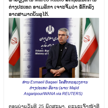
ຕ່າງ​ປະ​ເທດ ອາ​ເມ​ລິ​ກາ ເຈາະ​ຈິ້ມ​ວ່າ ຂໍ້​ຕົກ​ລົງ​
ອາດ​ສາ​ມາດ​ບັນ​ລຸ​ໄດ້.
ທ່ານ Esmaeil Baqaei ໂຄ​ສົກ​ກະ​ຊວງ​ການ​
ຕ່າງ​ປະ​ເທດ ອີ​ຣານ (ພາບ: Majid
Asgaripour/WANA via REUTERS)
ຕອນ​ບ່າຍ​ວັນ​ທີ 25 ພຶດ​ສະ​ພາ, ຄະ​ນະ​​ເຈົ້າ​ໜ້າ​ທີ່​