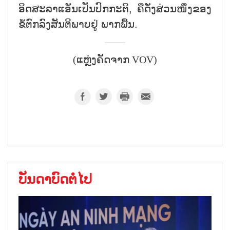
ອິດ​ສະ​ລາ​ແອັນ​ເປັນ​ປົກ​ກະ​ຕິ, ຄື​ດັ່ງ​ສ່ວນ​ໜຶ່ງ​ຂອງ​
ຂໍ້​ຕົກ​ລົງ​ສັນ​ຕິ​ພາບ​ຢູ່ ພາກ​ພື້ນ.
(ແຫຼ່ງຄັດຈາກ VOV)
ບັນດາບົດຕໍ່ໄປ