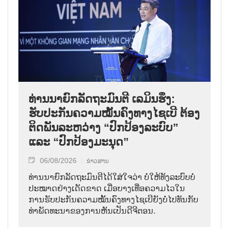
ທ່ານນາຍົກລັດຖະມົນຕີ ເລມິນຮຶງ:
ຮັບປະກັນຄວາມໝັ້ນຄົງທາງໄຊເບີ ຕ້ອງ
ຕິດພັນລະຫວ່າງ “ປົກປ້ອງລະບົບ”
ແລະ “ປົກປ້ອງມະນຸດ”
06/08/2026
ຂ່າວສານ
ທ່ານນາຍົກລັດຖະມົນຕີໄດ້ໃສ່ໃຈວ່າ ບໍ່ໃຫ້ທັງລະບົບບໍ່
ປະໝາດຢ່າງເດັດຂາດ ເມື່ອບາງເທື່ອຄວາມໄວໃນ
ການຮັບປະກັນຄວາມໝັ້ນຄົງທາງໄຊເບີຍັງບໍ່ໄປທັນກັບ
ທ່າພັດທະນາຂອງການຫັນເປັນດີຈີຕອນ.