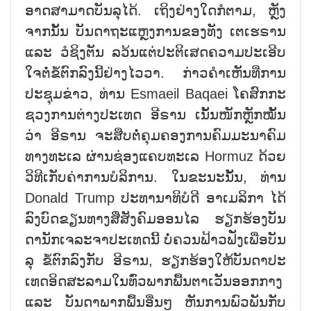
ອາດ​ສາ​ມາດ​ບັນ​ລຸ​ໄດ້. ເຖິງ​ຢ່າງ​ໃດ​ກໍ​ຕາມ, ຫຼັງ​
ຈາກ​ນັ້ນ ບັນ​ດາ​ຖະ​ແຫຼງ​ການ​ຂອງ​ທັງ ເຕ​ເຮ​ຣານ
ແລະ ວໍ​ຊິງ​ຕັນ ລ​ວ້ນ​ແຕ່​ປະ​ຕິ​ເສດ​ຄວາມ​ປະ​ເອີບ​
ໃຈ​ຕໍ່​ຂໍ້​ຕົກ​ລົງ​ນີ້​ຢ່າງ​ໄວ​ວາ. ກ່າວ​ຄຳ​ເຫັນ​ທີ່​ການ​
ປະ​ຊຸມຂ່າວ, ທ່ານ Esmaeil Baqaei ໂຄ​ສົກ​ກະ​
ຊວງ​ການ​ຕ່າງ​ປະ​ເທດ ອີ​ຣານ ເນັ້ນ​ໜັກ​ຫຼັກ​ໝັ້ນ​
ວ່າ ອີຣານ ຈະ​ສືບ​ຕໍ່​​ຄຸມ​ຄອງ​​ການຄົມ​ມະ​ນາ​ຄົມ​
ທາງ​ທະ​ເລ ຜ່ານ​ຊ່ອງ​ແຄບທະ​ເລ Hormuz ດ້ວຍ​
ວິ​ທີ​ເກັບ​ຄ່າ​ການ​ບໍ​ລິ​ການ. ໃນ​ຂະ​ນະ​ນັ້ນ, ທ່ານ
Donald Trump ​ປະ​ທາ​ນາ​ທິ​ບໍ​ດີ ອ​າ​ເມ​ລິ​ກາ ໄດ້​
ລົງ​ບົດ​ຂຽນ​ທາງສື່​ສັງ​ຄົມ​ອອ​ນ​ໄລ ​ຮຽກ​ຮ້ອງ​ບັນ​
ດາ​ນັກ​ເຈ​ລະ​ຈາ​ປະ​ເທດ​ນີ້ ບໍ່ຄວນ​ຟ້າວຟັ່ງ​ເພື່ອ​ບັນ​
ລຸ​ ຂໍ້​ຕົກ​ລົງ​ກັບ ອີ​ຣານ, ຮຽກ​ຮ້ອງ​ໃຫ້​ບັນ​ດາ​ປະ​
ເທດ​ອິດ​ສະ​ລາມ​ໃນ​ທົ່ວ​ພາກ​ພື້ນຕາ​ເວັນ​ອອກ​ກາງ
ແລະ ບັນ​ດາ​​ພາກ​ພື້ນ​ອື່ນໆ ຫັນ​ການ​ພົວ​ພັນ​ກັບ