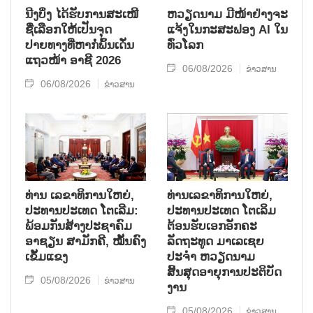
ນີງບິ່ງ ໄດ້ຮັບການສະເໜີ
ຫວຽດນາມ ມີໜ້າຢ່າງຈະ
ຊື່ເລືອກໃຫ້ເປັນຈຸດ
ແຈ້ງໃນກະສະຟອງ AI ໃນ
ປາຍທາງທີ່ຫາກໍ່ພົ້ນເດັ່ນ
ທົ່ວໂລກ
ແຖວໜ້າ ອາຊີ 2026
06/08/2026
ຂ່າວສານ
06/08/2026
ຂ່າວສານ
ທ່ານ ເລຂາທິການໃຫຍ່,
ທ່ານເລຂາທິການໃຫຍ່,
ປະທານປະເທດ ໂຕເລີມ:
ປະທານປະເທດ ໂຕເລິມ
ພ້ອມກັນສ້າງປະຊາຄົມ
ຕ້ອນຮັບເອກອັກຄະ
ອາຊຽນ ສາມັກຄີ, ໝັ້ນຄົງ
ລັດຖະທູດ ມາເລເຊຍ
ເຂັ້ມແຂງ
ປະຈຳ ຫວຽດນາມ
ສິ້ນສຸດອາຍຸການປະຕິບັດ
05/08/2026
ຂ່າວສານ
ງານ
05/08/2026
ຂ່າວສານ