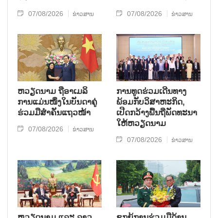
07/08/2026
07/08/2026
ຂ່າວສານ
ຂ່າວສານ
ຫ​ວຽດ​ນາມ ຖື​ອາ​ເມ​ລິ​
ການ​ທູດ​ຮ່ວມ​ເດີນ​ທາງ​
ການ​ແມ່ນ​ໜຶ່ງ​ໃນ​ບັນ​ດາ​ຄູ່​
ພ້ອມກັບ​ວິ​ສາ​ຫະ​ກ​ິດ,
ຮ່ວມ​ມື​ສຳ​ຄັນ​ແຖວ​ໜ້າ
ເປີດກວ້າງ​ພື້ນ​ຖີ່​ພັດ​ທະ​ນາ​
ໃຫ້​ຫວຽດ​ນາມ
07/08/2026
ຂ່າວສານ
07/08/2026
ຂ່າວສານ
ຫວຽດ​ນາມ ແລະ ລາວ​
ຊຸກ​ຍູ້​ການ​ຮ່ວມ​ມື​ດ້ານ​