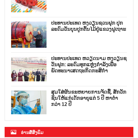
ປະທານປະເທດ ຫງວຽນຊວນຟຸກ ປຸກ
ລະດົມວັນບຸນປູກຕົ້ນໄມ້ຢູ່ແຂວງຝູເຖາະ
ປະທານປະເທດ ຫວຽດນາມ ຫງວຽນຊ
ວັນຟຸກ: ລະດົມທຸກແຫຼ່ງກຳລັງເພື່ອ
ພັດທະນາເສດຖະກິດກະສິກຳ
ສຸມໃສ່ຜັນຂະຫຍາຍການຈັດຊື້, ສັກວັກ
ຊິນໃຫ້ແກ່ເດັກອາຍຸແຕ່ 5 ປີ ຫາຕ່ຳ
ກວ່າ 12 ປີ
ອ່ານສື່ສິ່ງພິມ