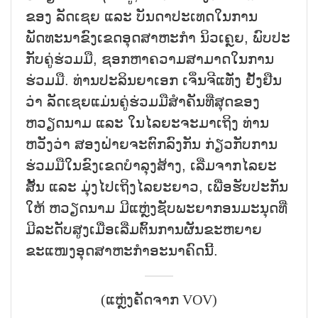
ຂອງ ລັດເຊຍ ແລະ ບັນດາປະເທດໃນການ
ພັດທະນາຂົງເຂດອຸດສາຫະກຳ ນິວເຄຼຍ, ພົບປະ
ກັບຄູ່ຮ່ວມມື, ຊອກຫາຄວາມສາມາດໃນການ
ຮ່ວມມື. ທ່ານປະລິນຍາເອກ ເຈິ່ນຈີແທັ່ງ ຢັ້ງຢືນ
ວ່າ ລັດເຊຍແມ່ນຄູ່ຮ່ວມມືສຳຄັນທີ່ສຸດຂອງ
ຫວຽດນາມ ແລະ ໃນໄລຍະຈະມາເຖິງ ທ່ານ
ຫວັງວ່າ ສອງຝ່າຍຈະຕົກລົງກັນ ກ່ຽວກັບການ
ຮ່ວມມືໃນຂົງເຂດບຳລຸງສ້າງ, ເລີ່ມຈາກໄລຍະ
ສັ້ນ ແລະ ມຸ່ງໄປເຖິງໄລຍະຍາວ, ເພື່ອຮັບປະກັນ
ໃຫ້ ຫວຽດນາມ ມີແຫຼ່ງຊັບພະຍາກອນມະນຸດທີ່
ມີລະດັບສູງເມື່ອເລີ່ມຕົ້ນການຜັນຂະຫຍາຍ
ຂະແໜງອຸດສາຫະກຳອະນາຄົດນີ້.
(ແຫຼ່ງຄັດຈາກ VOV)