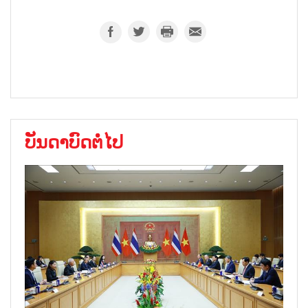
ບັນດາບົດຕໍ່ໄປ