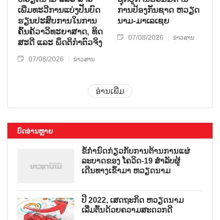
ເພີ່ມ​ທະ​ວີ​ການ​ແບ່​ງ​ປັນ​ບົດ​
ການ​ປ້ອງ​ກັນ​ຊາດ ຫວຽດ​
ຮຽນ​ປະ​ສົບ​ການ​ໃນ​ການ​
ນາມ-ມາ​ເລ​ເຊຍ
ຄົ້ນ​ຄ້​ວາ​ວິ​ທະ​ຍາ​ສາດ, ທິດ​
07/08/2026
ຂ່າວສານ
ສະ​ດີ ແລະ ພຶດ​ຕິ​ກຳຕົວ​ຈິງ
07/08/2026
ຂ່າວສານ
ອ່ານເພີ່ມ
ບົດອ່ານຫຼາຍ
ຂໍ້ກຳນົດກ່ຽວກັບການຕ້ານການແຜ່
ລະບາດຂອງ ໂຄວິດ-19 ສຳລັບຜູ້
ເດີນທາງເຂົ້າມາ ຫວຽດນາມ
ປີ 2022, ເສດຖະກິດ ຫວຽດນາມ
ເລີ່ມຕົ້ນດ້ວຍຄວາມສະດວກດີ