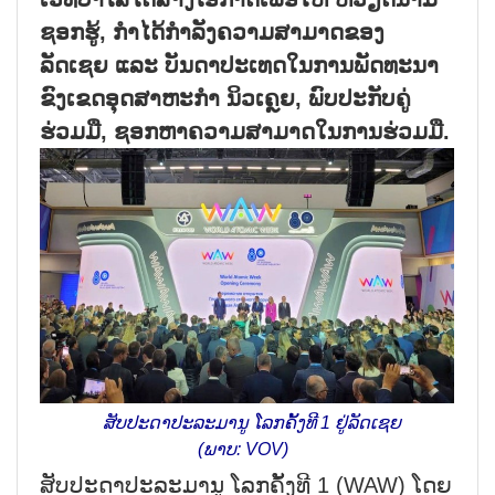
ຊອກຮູ້, ກຳໄດ້ກຳລັງຄວາມສາມາດຂອງ
ລັດເຊຍ ແລະ ບັນດາປະເທດໃນການພັດທະນາ
ຂົງເຂດອຸດສາຫະກຳ ນິວເຄຼຍ, ພົບປະກັບຄູ່
ຮ່ວມມື, ຊອກຫາຄວາມສາມາດໃນການຮ່ວມມື.
ສັບປະດາປະລະມານູ ໂລກຄັ້ງທີ 1 ຢູ່ລັດເຊຍ
(ພາບ: VOV)
ສັບປະດາປະລະມານູ ໂລກຄັ້ງທີ 1 (WAW) ໂດຍ