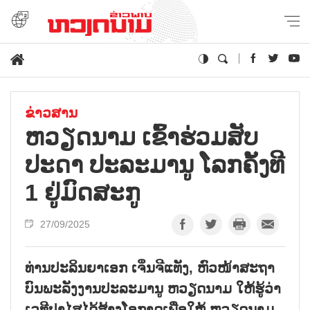
ຂ່າວສານ
ຫວຽດ​ນາມ ເຂົ້າ​ຮ່ວມ​ສັບ​
ປະ​ດາ ປະ​ລະ​ມາ​ນູ ໂລກ​ຄັ້ງ​ທີ
1 ຢູ່​ມົດ​ສະ​ກູ
27/09/2025
ທ່ານປະລິນຍາເອກ ເຈິ່ນຈີແທັງ, ຫົວໜ້າສະຖາ
ບົນພະລັງງານປະລະມານູ ຫວຽດນາມ ໃຫ້ຮູ້ວ່າ
ເວທີປາໄສໄດ້ສ້າງໂອກາດເພື່ອໃຫ້ ຫວຽດນາມ