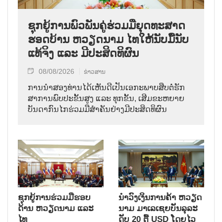
ຊຸກ​ຍູ້​ການ​ພົວ​ພັນ​ຄູ່​ຮ່ວມ​ມື​ຍຸດ​ທະ​ສາດ​
ຮອດ​ບ້ານ ຫວຽດ​ນາມ ໄທ​ໃຫ້​ນັບ​ມື້​ນັບ​
ແທ້​ຈິງ ແລະ ມີ​ປະ​ສິດ​ທິ​ຜົນ
08/08/2026
ຂ່າວສານ
ການ​ນຳ​ສອງ​ທ່ານ​ໄດ້​ເຫັນ​ດີ​ເປັນ​ເອ​ກະ​ພາບ​ສືບ​ຕໍ່​ຮັກ​
ສາ​ການ​ພົບ​ປະ​ຂັ້ນ​ສູງ ແລະ ທຸກ​ຂັ້ນ, ເສີມ​ຂະ​ຫຍາຍ​
ບັນ​ດາ​ກົນ​ໄກ​ຮ່ວມ​ມື​ສຳ​ຄັນ​ຢ່າງ​ມີ​ປະ​ສິດ​ທິ​ຜົນ
ຊຸກຍູ້ການຮ່ວມມືຮອບ
ນຳ​ວົງ​ເງິນ​ການ​ຄ້າ ຫວຽດ​
ດ້ານ ຫວຽດນາມ ແລະ
ນາມ ມາ​ເລ​ເຊຍ​ບັນ​ລຸ​ລະ​
ໄທ
ດັບ 20 ຕື້ USD ໂດຍ​ໄວ