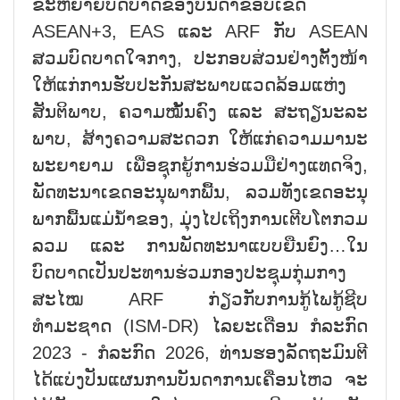
ຂະຫຍາຍບົດບາດຂອງບັນດາຂອບເຂດ
ASEAN+3, EAS ແລະ ARF ກັບ ASEAN
ສວມບົດບາດໃຈກາງ, ປະກອບສ່ວນຢ່າງຕັ້ງໜ້າ
ໃຫ້ແກ່ການຮັບປະກັນສະພາບແວດລ້ອມແຫ່ງ
ສັນຕິພາບ, ຄວາມໝັ້ນຄົງ ແລະ ສະຖຽນະລະ
ພາບ, ສ້າງຄວາມສະດວກ ໃຫ້ແກ່ຄວາມມານະ
ພະຍາຍາມ ເພື່ອຊຸກຍູ້ການຮ່ວມມືຢ່າງແທດຈິງ,
ພັດທະນາເຂດອະນຸພາກພື້ນ, ລວມທັງເຂດອະນຸ
ພາກພື້ນແມ່ນ້ຳຂອງ, ມຸ່ງໄປເຖິງການເຕີບໂຕກວມ
ລວມ ແລະ ການພັດທະນາແບບຍືນຍົງ…ໃນ
ບົດບາດເປັນປະທານຮ່ວມກອງປະຊຸມກຸ່ມກາງ
ສະໄໝ ARF ກ່ຽວກັບການກູ້ໄພກູ້ຊີບ
ທຳມະຊາດ (ISM-DR) ໄລຍະເດືອນ ກໍລະກົດ
2023 - ກໍລະກົດ 2026, ທ່ານຮອງລັດຖະມົນຕີ
ໄດ້ແບ່ງປັນແຜນການບັນດາການເຄື່ອນໄຫວ ຈະ