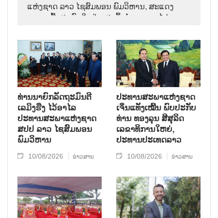
ແຫ່ງຊາດ ລາວ ໄຊສົມພອນ ພົມວິຫານ, ສະແດງ
ຄວາມເສົ້າສະຫຼົດໃຈຢ່າງສຸດຊຶ້ງຕໍ່ການຈາກໄປຂອງ
ການນຳຜູ້ຈົງຮັກພັກດີ, ເປັນແບບຢ່າງຂອງພັກ, ລັດ,
ສະພາແຫ່ງຊາດ ແລະ ປະຊາຊົນ ລາວ ບັນດາເຜົ່າ.
ທ່ານນາຍົກລັດຖະມົນຕີ
ປະທານສະພາແຫ່ງຊາດ
ເລມິງຮືງ ໄວ້ອາໄລ
ເຈິ່ນແທັງເໝີ້ນ ພົບປະກັບ
ປະທານສະພາແຫ່ງຊາດ
ທ່ານ ທອງລຸນ ສີສຸລິດ
ສປປ ລາວ ໄຊສົມພອນ
ເລຂາທິການໃຫຍ່,
ພົມວິຫານ
ປະທານປະເທດລາວ
10/08/2026
10/08/2026
ຂ່າວສານ
ຂ່າວສານ