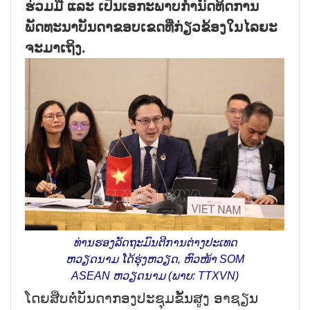
ຮ່ວມມື ແລະ ເປັນເອກະພາບກຳນົດທິດການ
ພັດທະນາບັນດາຂອບເຂດທີ່ກ່ຽວຂ້ອງໃນໄລຍະ
ຈະມາເຖິງ.
ທ່ານຮອງລັດຖະມົນຕີການຕ່າງປະເທດ
ຫວຽດນາມ ໂດ້ຮຸ່ງຫວຽດ, ຫົວໜ້າ SOM
ASEAN ຫວຽດນາມ (ພາບ: TTXVN)
ໂດຍສືບຕໍ່ບັນດາກອງປະຊຸມຂັ້ນສູງ ອາຊຽນ