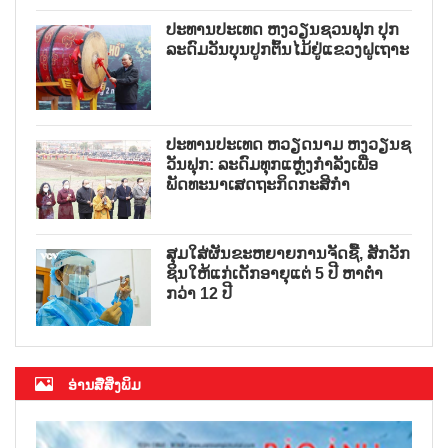
ປະທານປະເທດ ຫງວຽນຊວນຟຸກ ປຸກ
ລະດົມວັນບຸນປູກຕົ້ນໄມ້ຢູ່ແຂວງຝູເຖາະ
ປະທານປະເທດ ຫວຽດນາມ ຫງວຽນຊ
ວັນຟຸກ: ລະດົມທຸກແຫຼ່ງກຳລັງເພື່ອ
ພັດທະນາເສດຖະກິດກະສິກຳ
ສຸມໃສ່ຜັນຂະຫຍາຍການຈັດຊື້, ສັກວັກ
ຊິນໃຫ້ແກ່ເດັກອາຍຸແຕ່ 5 ປີ ຫາຕ່ຳ
ກວ່າ 12 ປີ
ອ່ານສື່ສິ່ງພິມ