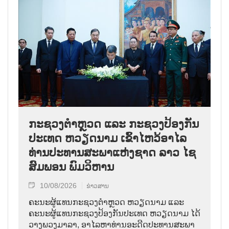
ກະຊວງຕຳຫຼວດ ແລະ ກະຊວງປ້ອງກັນ
ປະເທດ ຫວຽດນາມ ເຂົ້າໄຫວ້ອາໄລ
ທ່ານປະທານສະພາແຫ່ງຊາດ ລາວ ໄຊ
ສົມພອນ ພົມວິຫານ
10/08/2026
ຂ່າວສານ
ຄະນະຜູ້ແທນກະຊວງຕຳຫຼວດ ຫວຽດນາມ ແລະ
ຄະນະຜູ້ແທນກະຊວງປ້ອງກັນປະເທດ ຫວຽດນາມ ໄດ້
ວາງພວງມາລາ, ອາໄລຫາທ່ານອະດີດປະທານສະພາ