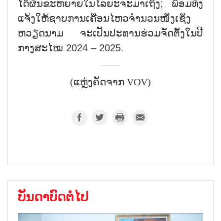
ໄດ້ຜັນຂະຫຍາຍໃນໄລຍະຈະມາເຖິງ; ພ້ອມທັງ
ແຈ້ງໃຫ້ຊາບການເຄື່ອນໄຫວຈຳນວນໜຶ່ງເຊິ່ງ
ຫວຽດນາມ ຈະເປັນປະທານຮ່ວມຈັດຕັ້ງໃນປີ
ກາງສະໄໝ 2024 – 2025.
(ແຫຼ່ງຄັດຈາກ VOV)
ບັນດາບົດຕໍ່ໄປ