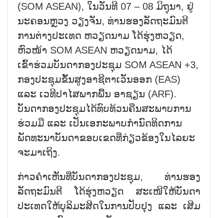
(SOM ASEAN), ໃນວັນທີ 07 – 08 ມິຖຸນາ, ຢູ່
ນະຄອນຫຼວງ ວຽງຈັນ, ທ່ານຮອງລັດຖະມົນຕີ
ການຕ່າງປະເທດ ຫວຽດນາມ ໂດ້ຮຸ່ງຫວຽດ,
ຫົວໜ້າ SOM ASEAN ຫວຽດນາມ, ໄດ້
ເຂົ້າຮ່ວມບັນດາກອງປະຊຸມ SOM ASEAN +3,
ກອງປະຊຸມຂັ້ນສູງອາຊີຕາເວັນອອກ (EAS)
ແລະ ເວທີປາໄສພາກພື້ນ ອາຊຽນ (ARF).
ບັນດາກອງປະຊຸມໄດ້ທົບທ້ວນຄືນສະພາບການ
ຮ່ວມມື ແລະ ເປັນເອກະພາບກຳນົດທິດການ
ພັດທະນາບັນດາຂອບເຂດທີ່ກ່ຽວຂ້ອງໃນໄລຍະ
ຈະມາເຖິງ.
ກ່າວຄຳເຫັນທີ່ບັນດາກອງປະຊຸມ, ທ່ານຮອງ
ລັດຖະມົນຕີ ໂດ້ຮຸ່ງຫວຽດ ສະເໜີໃຫ້ບັນດາ
ປະເທດໃຫ້ບຸລິມະສິດໃນການປັບປຸງ ແລະ ເສີມ