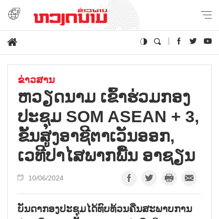
ຂ່າວສານ
ຫວຽດນາມ ເຂົ້າຮ່ວມກອງ
ປະຊຸມ SOM ASEAN + 3,
ຂັ້ນສູງອາຊີຕາເວັນອອກ,
ເວທີປາໄສພາກພື້ນ ອາຊຽນ
10/06/2024
ບັນດາກອງປະຊຸມໄດ້ທົບທ້ວນຄືນສະພາບການ