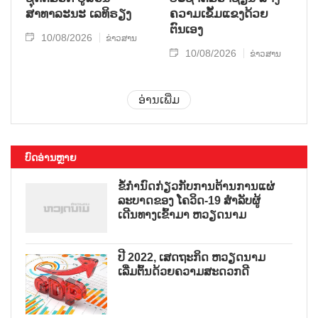
ສາທາລະນະ ເລທິຣຽງ
ຄວາມເຂັ້ມແຂງດ້ວຍ
ຕົນເອງ
10/08/2026
ຂ່າວສານ
10/08/2026
ຂ່າວສານ
ອ່ານເພີ່ມ
ບົດອ່ານຫຼາຍ
ຂໍ້ກຳນົດກ່ຽວກັບການຕ້ານການແຜ່
ລະບາດຂອງ ໂຄວິດ-19 ສຳລັບຜູ້
ເດີນທາງເຂົ້າມາ ຫວຽດນາມ
ປີ 2022, ເສດຖະກິດ ຫວຽດນາມ
ເລີ່ມຕົ້ນດ້ວຍຄວາມສະດວກດີ