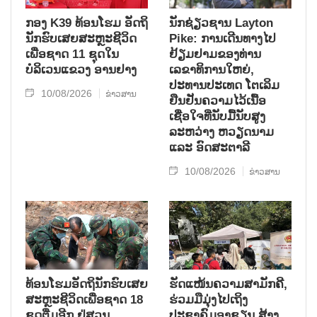
ກອງ K39 ທ້ອນໂຮມ ອັດຖິ
ນັກຊ່ຽວຊານ Layton
ນັກຮົບເສຍສະຫຼະຊີວິດ
Pike: ການເດີນທາງໄປ
ເພື່ອຊາດ 11 ຊຸດໃນ
ຢ້ຽມຢາມຂອງທ່ານ
ບໍລິເວນແຂວງ ອານຢາງ
ເລຂາທິການໃຫຍ່,
ປະທານປະເທດ ໂຕເລິມ
10/08/2026
ຂ່າວສານ
ຢືນຢັນຄວາມໄວ້ເນື້ອ
ເຊື່ອໃຈທີ່ນັບມື້ນັບສູງ
ລະຫວ່າງ ຫວຽດນາມ
ແລະ ອົດສະຕາລີ
10/08/2026
ຂ່າວສານ
ທ້ອນໂຮມອັດຖິນັກຮົບເສຍ
ຮັດແໜ້ນຄວາມສາມັກຄີ,
ສະຫຼະຊີວິດເພື່ອຊາດ 18
ຮ່ວມມືມຸ່ງໄປເຖິງ
ຊຸດຕື່ມອີກ ຢູ່ສວນ
ປະຊາຄົມອາຊຽນ ສ້າງ