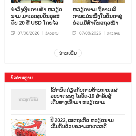
ນຳ​ວົງ​ເງິນ​ການ​ຄ້າ ຫວຽດ​
ຫ​ວຽດ​ນາມ ຖື​ອາ​ເມ​ລິ​
ນາມ ມາ​ເລ​ເຊຍ​ບັນ​ລຸ​ລະ​
ການ​ແມ່ນ​ໜຶ່ງ​ໃນ​ບັນ​ດາ​ຄູ່​
ດັບ 20 ຕື້ USD ໂດຍ​ໄວ
ຮ່ວມ​ມື​ສຳ​ຄັນ​ແຖວ​ໜ້າ
07/08/2026
07/08/2026
ຂ່າວສານ
ຂ່າວສານ
ອ່ານເພີ່ມ
ບົດອ່ານຫຼາຍ
ຂໍ້ກຳນົດກ່ຽວກັບການຕ້ານການແຜ່
ລະບາດຂອງ ໂຄວິດ-19 ສຳລັບຜູ້
ເດີນທາງເຂົ້າມາ ຫວຽດນາມ
ປີ 2022, ເສດຖະກິດ ຫວຽດນາມ
ເລີ່ມຕົ້ນດ້ວຍຄວາມສະດວກດີ