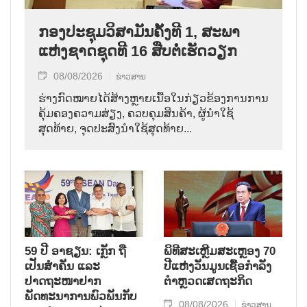
ກອງປະຊຸມວິສາມັນຄັ້ງທີ 1, ສະພາ
ແຫ່ງຊາດຊຸດທີ 16 ສືບຕໍ່ເຮັດວຽກ
08/08/2026
ຂ່າວສານ
ຮ່າງກົດໝາຍໄດ້ສ້າງຫຼາຍເນື້ອໃນກ່ຽວຂ້ອງການການ
ຄຸ້ມຄອງຄວາມສ່ຽງ, ຄວບຄຸມສິນຄ້າ, ຜູ້ນຳໃຊ້
ສຸດທ້າຍ, ຈຸດປະສົງນຳໃຊ້ສຸດທ້າຍ...
59 ປີ ອາຊຽນ: ເກຼັກ ຖື
ພິທີສະເຫຼີມສະເຫຼອງ 70
ເປັນສຳຄັນ ແລະ
ປີແຫ່ງວັນມູນເຊື້ອກຳລັງ
ປາດຖະໜາຢາກ
ຕຳຫຼວດເສດຖະກິດ
ພັດທະນາການພົວພັນກັບ
08/08/2026
ຂ່າວສານ