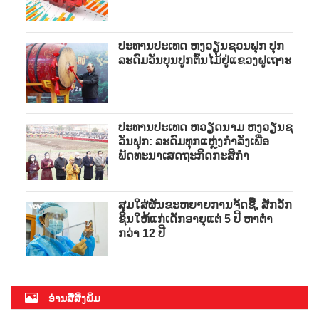
ປະທານປະເທດ ຫງວຽນຊວນຟຸກ ປຸກ
ລະດົມວັນບຸນປູກຕົ້ນໄມ້ຢູ່ແຂວງຝູເຖາະ
ປະທານປະເທດ ຫວຽດນາມ ຫງວຽນຊ
ວັນຟຸກ: ລະດົມທຸກແຫຼ່ງກຳລັງເພື່ອ
ພັດທະນາເສດຖະກິດກະສິກຳ
ສຸມໃສ່ຜັນຂະຫຍາຍການຈັດຊື້, ສັກວັກ
ຊິນໃຫ້ແກ່ເດັກອາຍຸແຕ່ 5 ປີ ຫາຕ່ຳ
ກວ່າ 12 ປີ
ອ່ານສື່ສິ່ງພິມ