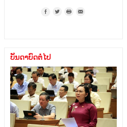
ບັນດາບົດຕໍ່ໄປ