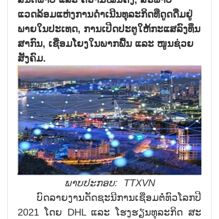
ແວດລ້ອມແຫ່ງການດຳເນີນທຸລະກິດທີ່ດູດດື່ມຢູ່
ພາຍໃນປະເທດ
,
ການເປີດປະຕູໃຫ້ກະແສລົງທຶນ
ສາກົນ
,
ເຊື່ອມໂຍງໃນພາກພື້ນ ແລະ ໜູນຊ່ວຍ
ສັງຄົມ.
ພາບປະກອບ:
TTXVN
ບົດລາຍງານດັດຊະນີການເຊື່ອມຕໍ່ທົວໂລກປີ
2021 ໂດຍ DHL ແລະ ໂຮງຮຽນທຸລະກິດ ສະ