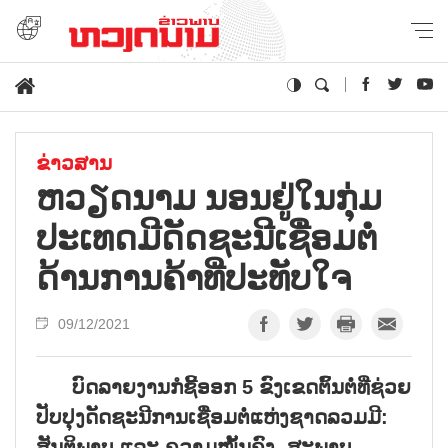
ຂ່າວສານ
ຫວຽດນາມ ນອນຢູ່ໃນກຸ່ມ
ປະເທດມີດັດຊະນີເຊື່ອມຕໍ່
ດ້ານການຄ້າທີ່ປະທັບໃຈ
09/12/2021
ບົດລາຍງານກໍຊີ້ອອກ
5
ຂົງເຂດຕົ້ນຕໍ່ທີ່ຊ່ວຍ
ປັບປຸງດັດຊະນີການເຊື່ອມຕໍ່ແຫ່ງຊາດລວມມີ:
ສັນຕິພາບ ແລະ ຄວາມໝັ້ນຄົງ
,
ສະພາບ