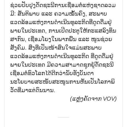
ຊ່ວຍປັບປຸງດັດຊະນີການເຊື່ອມຕໍ່ແຫ່ງຊາດລວມ
ມີ: ສັນຕິພາບ ແລະ ຄວາມໝັ້ນຄົງ, ສະພາບ
ແວດລ້ອມແຫ່ງການດຳເນີນທຸລະກິດທີ່ດູດດື່ມຢູ່
ພາຍໃນປະເທດ, ການເປີດປະຕູໃຫ້ກະແສລົງທຶນ
ສາກົນ, ເຊື່ອມໂຍງໃນພາກພື້ນ ແລະ ໜູນຊ່ວຍ
ສັງຄົມ. ສິ່ງທີ່ເປັນໜ້າສົນໃຈແມ່ນສະພາບ
ແວດລ້ອມແຫ່ງການດຳເນີນທຸລະກິດ ທີ່ດູດດື່ມຢູ່
ພາຍໃນປະເທດ ມີຄວາມສາມາດຊຸກຍູ້ດັດຊະນີ
ເຊື່ອມຕໍ່ທົວໂລກໄດ້ດີກວ່ານັບທັງບັນດາ
ນະໂຍບາຍສະໜັບສະໜູນການຫັນເປັນໂລກາພິ
ວັດທີ່ມາແຕ່ດົນນານ.
(ແຫຼ່ງຄັດຈາກ
VOV)