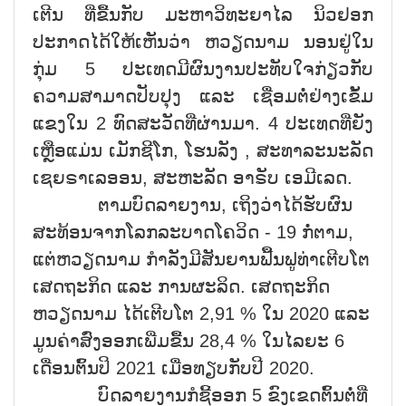
ເຕີນ ທີ່ຂື້ນກັບ ມະຫາວິທະຍາໄລ ນິວຢອກ
ປະກາດໄດ້ໃຫ້ເຫັນວ່າ ຫວຽດນາມ ນອນຢູ່ໃນ
ກຸ່ມ 5 ປະເທດມີຜົນງານປະທັບໃຈກ່ຽວກັບ
ຄວາມສາມາດປັບປຸງ ແລະ ເຊື່ອມຕໍ່ຢ່າງເຂັ້ມ
ແຂງໃນ 2 ທົດສະວັດທີ່ຜ່ານມາ. 4 ປະເທດທີ່ຍັງ
ເຫຼືອແມ່ນ ເມັກຊີໂກ, ໂຮນລັງ , ສະທາລະນະລັດ
ເຊຍຣາເລອອນ, ສະຫະລັດ ອາຣັບ ເອມີເລດ.
ຕາມບົດລາຍງານ, ເຖິງວ່າໄດ້ຮັບຜົນ
ສະທ້ອນຈາກໂລກລະບາດໂຄວິດ - 19 ກໍ່ຕາມ,
ແຕ່ຫວຽດນາມ ກຳລັງມີສັນຍານຟື້ນຟູທ່າເຕີບໂຕ
ເສດຖະກິດ ແລະ ການຜະລິດ. ເສດຖະກິດ
ຫວຽດນາມ ໄດ້ເຕີບໂຕ 2,91 % ໃນ 2020 ແລະ
ມູນຄ່າສົ່ງອອກເພີ່ມຂື້ນ 28,4 % ໃນໄລຍະ 6
ເດື່ອນຕົ້ນປິ 2021 ເມື່ອທຽບກັບປີ 2020.
ບົດລາຍງານກໍຊີ້ອອກ 5 ຂົງເຂດຕົ້ນຕໍ່ທີ່