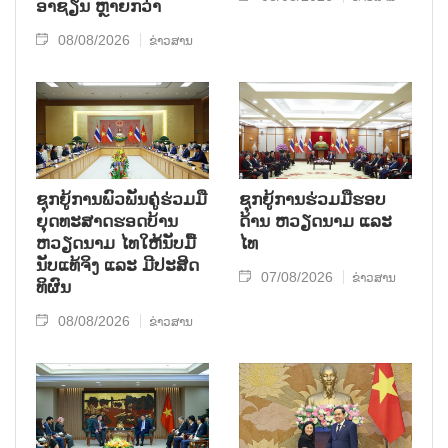
ອາຊຽນ ຫຼາຍກວ່າ
08/08/2026
ຂ່າວສານ
ຊຸກ​ຍູ້​ການ​ພົວ​ພັນ​ຄູ່​ຮ່ວມ​ມື​
ຊຸກຍູ້ການຮ່ວມມືຮອບ
ຍຸດ​ທະ​ສາດ​ຮອດ​ບ້ານ
ດ້ານ ຫວຽດນາມ ແລະ
ຫວຽດ​ນາມ ໄທ​ໃຫ້​ນັບ​ມື້​
ໄທ
ນັບ​ແທ້​ຈິງ ແລະ ມີ​ປະ​ສິດ​
07/08/2026
ຂ່າວສານ
ທິ​ຜົນ
08/08/2026
ຂ່າວສານ