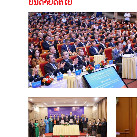
ບັນດາບົດຕໍ່ໄປ