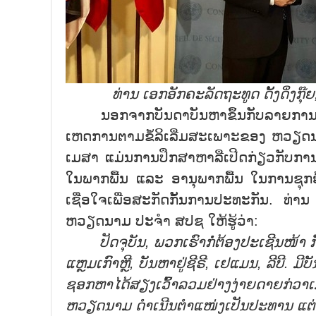
ທ່ານ ເອກອັກຄະລັດຖະທູດ ດັ້ງດິ່ງກຸ໊ຍ
ນອກຈາກບັນດາບັນຫາຂຶ້ນກັບລາຍການນັດສ
ເຫດການຕາມຂໍ້ລິເລີ່ມສະເພາະຂອງ ຫວຽດນາມ
ເມສາ ແມ່ນການປຶກສາຫາລືເປີດກ່ຽວກັບການເ
ໃນພາກພື້ນ ແລະ ອານຸພາກພື້ນ ໃນການຊຸກ
ເຊື່ອໃຈເພື່ອສະກັດກັ້ນການປະທະກັນ. ທ່ານ
ຫວຽດນາມ ປະຈຳ ສປຊ ໃຫ້ຮູ້ວ່າ:
ປັດຈຸບັນ
,
ພວກເຮົາກໍ່ຕ້ອງປະເຊີນໜ້າ 
ແຫຼມເກົາຫຼີ
,
ບັນຫາຢູ່ຊີຣີ
,
ເຢແມນ
,
ລີບີ. ມີ
ຊອກຫາໄດ້ສຽງເວົ້າລວມຢ່າງງ່າຍດາຍກ່ວາເ
ຫວຽດນາມ ດຳເນີນຕຳແໜ່ງເປັນປະທານ ແຕ່ໃນນັ