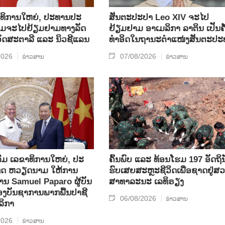
​ທິ​ການ​ໃຫຍ່, ປ​ະ​ທານ​ປະ​
ສັນຕະປະປາ Leo XIV ຈະໄປ
ມ​ຈະ​ໄປ​ຢ້ຽມ​ຢາມ​ທາງ​ລັດ​
ຢ້ຽມຢາມ ອາເມລິກາ ລາຕິນ ເປັນຄັ
 ອົດ​ສະ​ຕາ​ລີ ແລະ ນິວ​ຊີ​ແລນ
ທຳອິດໃນຖານະຕຳແໜ່ງສັນຕະປະ
2026
07/08/2026
ຂ່າວສານ
ຂ່າວສານ
ິມ ເລ​ຂາ​ທິ​ການ​ໃຫຍ່, ປະ​
ຄົ້ນ​ພົບ ແລະ ທ້ອນ​ໂຮມ 197 ອັດ​ຖິ​ນ
ທດ ​ຫວຽດ​ນາມ ໃຫ້​ການ​
ຮົບ​ເສຍ​ສະຫຼະ​ຊີ​ວິດ​ເພື່ອ​ຊາດ​ຢູ່​ສວ
ທ່ານ Samuel Paparo ຜູ້​ບັນ​
ສາ​ທາ​ລະ​ນະ ເລ​ທິ​ຣຽງ
​ບັນ​ຊາ​ການພາກ​ພື້ນ​ປາ​ຊີ​
06/08/2026
ຂ່າວສານ
ລິ​ກາ
2026
ຂ່າວສານ