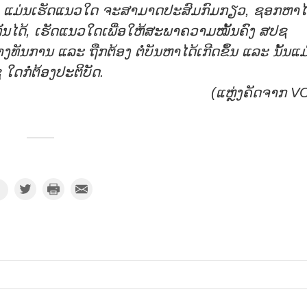
 ແມ່ນເຮັດແນວໃດ ຈະສາມາດປະສົມກົມກຽວ
,
ຊອກຫາໄ
ນໄດ້
,
ເຮັດແນວໃດເພື່ອໃຫ້ສະພາຄວາມໝັ້ນຄົງ ສປຊ
ທັນການ ແລະ ຖືກຕ້ອງ ຕໍ່ບັນຫາໄດ້ເກີດຂຶ້ນ ແລະ ນັ້ນແມ
ດກໍ່ຕ້ອງປະຕິບັດ.
(
ແຫຼ່ງຄັດຈາກ
V