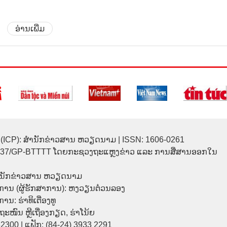
ອ່ານເພີ່ມ
(ICP): ສຳນັກຂ່າວສານ ຫວຽດນາມ | ISSN: 1606-0261
137/GP-BTTTT ໂດຍກະຊວງຖະແຫຼງຂ່າວ ແລະ ການສື່ສານອອກໃນ
ຳນັກຂ່າວສານ ຫວຽດນາມ
ການ (ຜູ້ຮັກສາການ): ຫງວຽນຕ໋ວນລອງ
ນ: ຮ່າທິເຕື່ອງທູ
9 ຖະໜົນ ຫຼີເຖື່ອງກຽດ, ຮ່າໂນ້ຍ
32300 | ແຟັກ: (84-24) 3933 2291