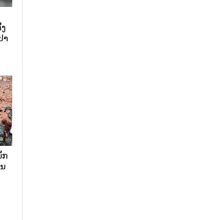
້ງ
ປາ
ັກ​
ນ​