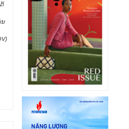
ດ້
່ນ
OV)