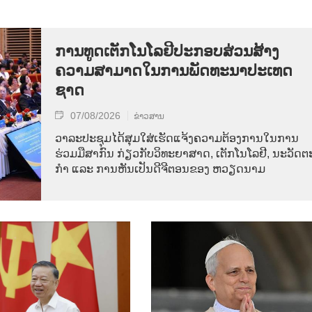
ການ​ທູດ​ເຕັກ​ໂນ​ໂລ​ຢີ​ປະ​ກອບ​ສ່ວນ​ສ້າງ​
ຄວາມ​ສາ​ມາດ​ໃນ​ການ​ພັດ​ທະ​ນາ​ປະ​ເທດ​
ຊາດ
07/08/2026
ຂ່າວສານ
ວາ​ລະ​ປະ​ຊຸມ​ໄດ້​ສຸມ​ໃສ່​ເຮັດ​ແຈ້ງ​ຄວາມ​ຕ້ອງ​ການ​ໃນ​ການ​
ຮ່ວມ​ມື​ສາ​ກົນ ກ່ຽວ​ກັບ​ວິ​ທະ​ຍາ​ສາດ, ເຕັກ​ໂນ​ໂລ​ຢີ, ນະ​ວັດ​ຕະ
ກຳ ແລະ ການ​ຫັນ​ເປັນ​ດີ​ຈີ​ຕອນ​ຂອງ ຫວຽດ​ນາມ