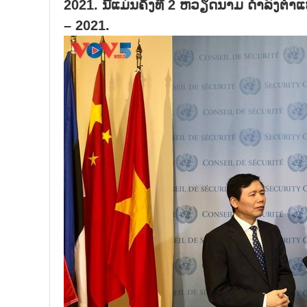
2021.
ນີ້ແມ່ນຄັ້ງທີ
2
ຫວຽດນາມ ດຳລົງຕຳແ
– 2021.