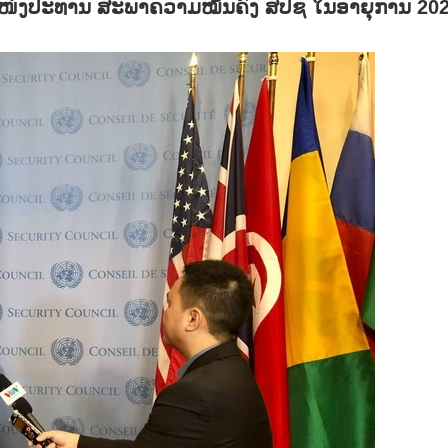
ໜ່ງປະທານ ສະພາຄວາມໝັ້ນຄົງ ສປຊ ໃນອາຍຸການ
20