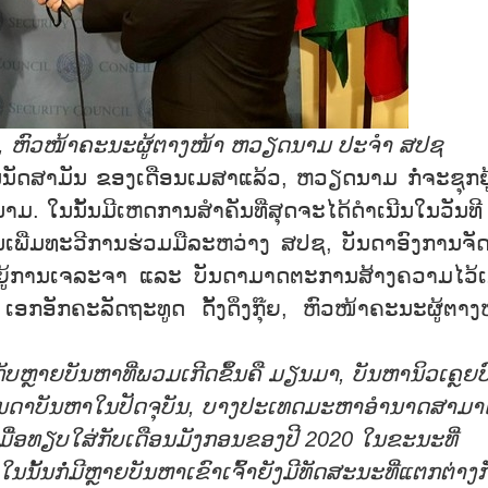
,
ຫົວໜ້າຄະນະຜູ້ຕາງໜ້າ ຫວຽດນາມ ປະຈຳ ສປຊ
າມັນ ຂອງເດືອນເມສາແລ້ວ, ຫວຽດນາມ ກໍ່ຈະຊຸກຍູ
. ໃນນັ້ນມີເຫດການສຳຄັນທີ່ສຸດຈະໄດ້ດຳເນີນໃນວັນທີ
ພີ່ມທະວີການຮ່ວມມືລະຫວ່າງ ສປຊ, ບັນດາອົງການຈັດຕ
ຍູ້ການເຈລະຈາ ແລະ ບັນດາມາດຕະການສ້າງຄວາມໄວ້ເນ
 ເອກອັກຄະລັດຖະທູດ ດັ້ງດິ່ງກຸ໊ຍ, ຫົວໜ້າຄະນະຜູ້ຕາງ
ກັບຫຼາຍບັນຫາທີ່ພວມເກີດຂຶ້ນຄື ມຽນມາ
,
ບັນຫານິວເຄຼຍບ
ບັນດາບັນຫາໃນປັດຈຸບັນ
,
ບາງປະເທດມະຫາອຳນາດສາມາ
ມື່ອທຽບໃສ່ກັບເດືອນມັງກອນຂອງປີ
2020
ໃນຂະນະທີ່
້ນກໍ່ມີຫຼາຍບັນຫາເຂົາເຈົ້າຍັງມີທັດສະນະທີ່ແຕກຕ່າງກ