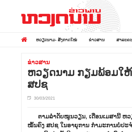
ຫວຽດນາມ- ສັງກາດໃໝ່
ຂ່າວສານ
ສາລະຄະ
ຂ່າວສານ
ຫວຽດນາມ ກຽມພ້ອມໃຫ້ເ
ສປຊ
30/03/2021
ຕາມລຳດັບໝູນວຽນ
,
ເດືອນເມສານີ້ ຫ
ໝັ້ນຄົງ ສປຊ ໃນອາຍຸການ ກຳມະການບໍ່ປ