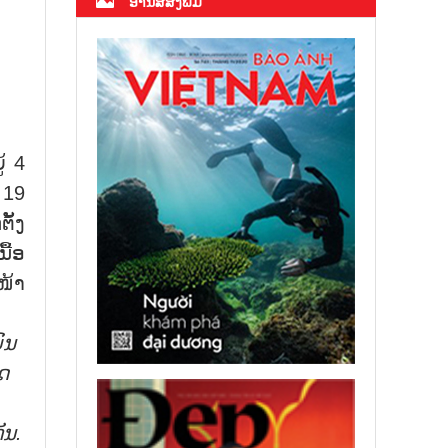
ອ່ານສື່ສິ່ງພິມ
້ 4
 19
ັ້ງ
ື້ອ
ໜ້າ
ົນ
ດ
ັນ.