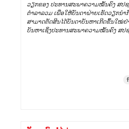
ວຽກຂອງ ປະທານສະພາຄວາມໝັ້ນຄົງ ສປຊ
ຕຳລາລວມ ເພື່ອໃຫ້ບັນດາຝ່າຍເຮັດວຽກນຳກັ
ສາມາດຕັດສິນໄດ້ບັນດາບັນຫາເກີດຂຶ້ນໃໝ່ຢ່າງ
ບັນຫາເຊິ່ງປະທານສະພາຄວາມໝັ້ນຄົງ ສປຊ ໃ