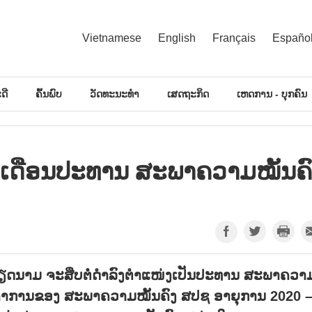
Vietnamese
English
Français
Españo
ດີ
ຄົ້ນພົບ
ວັດທະນະທຳ
ເສດຖະກິດ
ເຫດການ - ບຸກຄົນ
ດືອນປະທານ ສະພາຄວາມໝັ້ນຄົ
ວຽດນາມ ຈະສືບຕໍ່ດຳລົງຕຳແໜ່ງເປັນປະທານ ສະພາຄວາ
ະຈຳການຂອງ ສະພາຄວາມໝັ້ນຄົງ ສປຊ ອາຍຸການ
2020 