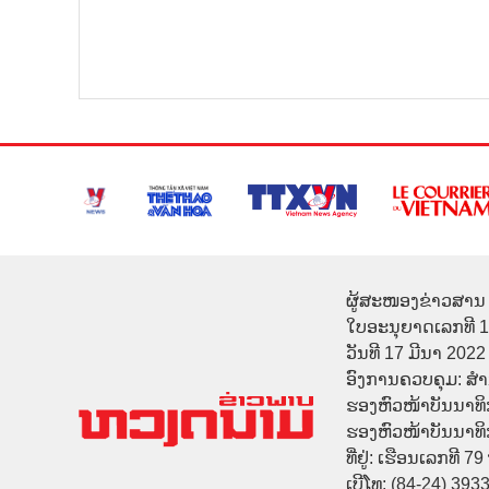
ຜູ້ສະໜອງຂ່າວສານ 
ໃບອະນຸຍາດເລກທີ 
ວັນທີ 17 ມີນາ 2022
ອົງການຄວບຄຸມ: ສ
ຮອງຫົວໜ້າບັນນາທິ
ຮອງຫົວໜ້າບັນນາທິກາ
ທີ່ຢູ່: ເຮືອນເລກທີ 7
ເບີໂທ: (84-24) 393