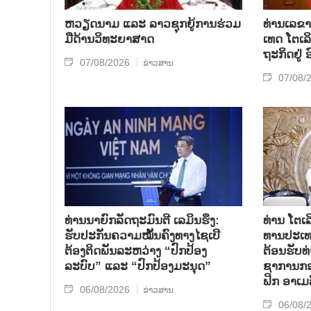
ຫວຽດ​ນາມ ແລະ ລາວ​ຊຸກ​ຍູ້​ການ​ຮ່ວມ​
ທ່ານ​ເລ​ຂາ
ມື​ດ້ານວ​ິ​ທະ​ຍາ​ສາດ
ເທດ ໂຕ​ເລິ
ຖະ​ກິດ​ຢູ່
07/08/2026
ຂ່າວສານ
07/08/
ທ່ານນາຍົກລັດຖະມົນຕີ ເລມິນຮຶງ:
ທ່ານ ໂຕ​ເລ
ຮັບປະກັນຄວາມໝັ້ນຄົງທາງໄຊເບີ
ທານ​ປະ​ເ
ຕ້ອງຕິດພັນລະຫວ່າງ “ປົກປ້ອງ
ຕ້ອນ​ຮັບ​
ລະບົບ” ແລະ “ປົກປ້ອງມະນຸດ”
ຊາ​ການກອງ
ຟິກ ອາ​ເມ​
06/08/2026
ຂ່າວສານ
06/08/