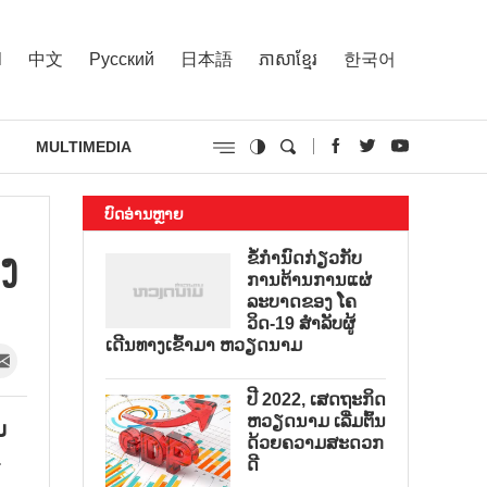
l
中文
Русский
日本語
ភាសាខ្មែរ
한국어
MULTIMEDIA
ບົດອ່ານຫຼາຍ
ງ
ຂໍ້ກຳນົດກ່ຽວກັບ
ການຕ້ານການແຜ່
ລະບາດຂອງ ໂຄ
ວິດ-19 ສຳລັບຜູ້
ເດີນທາງເຂົ້າມາ ຫວຽດນາມ
ປີ 2022, ເສດຖະກິດ
ຫວຽດນາມ ເລີ່ມຕົ້ນ
ມ
ດ້ວຍຄວາມສະດວກ
–
ດີ