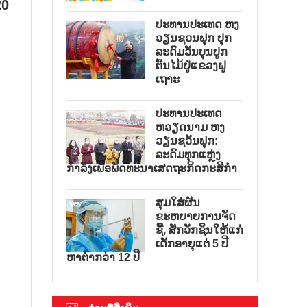
20
ປະທານປະເທດ ຫງ
ວຽນຊວນຟຸກ ປຸກ
ລະດົມວັນບຸນປູກ
ຕົ້ນໄມ້ຢູ່ແຂວງຝູ
ເຖາະ
ປະທານປະເທດ
ຫວຽດນາມ ຫງ
ວຽນຊວັນຟຸກ:
ລະດົມທຸກແຫຼ່ງ
ກຳລັງເພື່ອພັດທະນາເສດຖະກິດກະສິກຳ
ສຸມໃສ່ຜັນ
ຂະຫຍາຍການຈັດ
ຊື້, ສັກວັກຊິນໃຫ້ແກ່
ເດັກອາຍຸແຕ່ 5 ປີ
ຫາຕ່ຳກວ່າ 12 ປີ