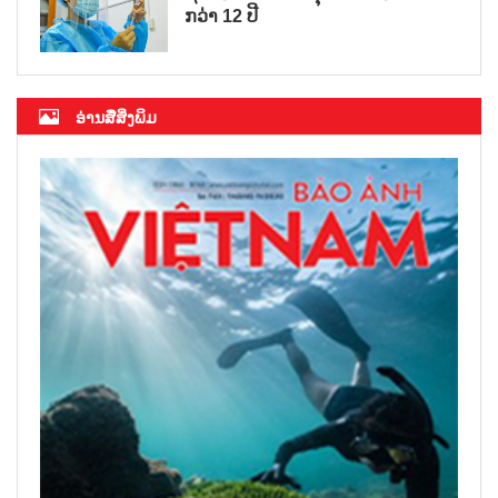
ກວ່າ 12 ປີ
ອ່ານສື່ສິ່ງພິມ