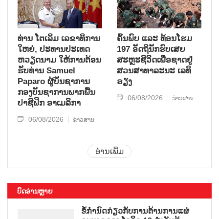
ທ່ານ ໂຕ​ເລິມ ເລ​ຂາ​ທິ​ການ​
ຄົ້ນ​ພົບ ແລະ ທ້ອນ​ໂຮມ
ໃຫຍ່, ປະ​ທານ​ປະ​ເທດ ​
197 ອັດ​ຖິ​ນັກ​ຮົບ​ເສຍ​
ຫວຽດ​ນາມ ໃຫ້​ການ​ຕ້ອນ​
ສະຫຼະ​ຊີ​ວິດ​ເພື່ອ​ຊາດ​ຢູ່​
ຮັບ​ທ່ານ Samuel
ສວນ​ສາ​ທາ​ລະ​ນະ ເລ​ທິ​
Paparo ຜູ້​ບັນ​ຊາ​ການ
ຣຽງ
ກອງ​ບັນ​ຊາ​ການພາກ​ພື້ນ​
06/08/2026
ຂ່າວສານ
ປາ​ຊີ​ຟິກ ອາ​ເມ​ລິ​ກາ
06/08/2026
ຂ່າວສານ
ອ່ານເພີ່ມ
ບົດອ່ານຫຼາຍ
ຂໍ້ກຳນົດກ່ຽວກັບການຕ້ານການແຜ່