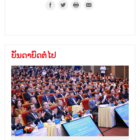
ບັນດາບົດຕໍ່ໄປ