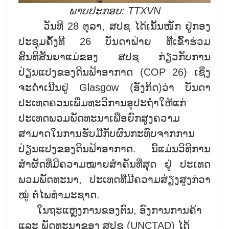
ພາບປະກອບ:
TTXVN
ວັນທີ 28 ຕຸລາ, ສປຊ ໄດ້ເນັ້ນໜັກ ຢູ່ກອງ
ປະຊຸມຄັ້ງທີ 26 ບັນດາຝ່າຍ ທີ່ເຂົ້າຮ່ວມ
ສົນທິສັນຍາແມ່ຂອງ ສປຊ ກ່ຽວກັບການ
ປ່ຽນແປງຂອງດິນຟ້າອາກາດ (COP 26) ເຊິ່ງ
ຈະດຳເນີນຢູ່ Glasgow (ອັງກິດ)ວ່າ ບັນດາ
ປະເທດຄວນເພີ່ມທະວີການອຸປະຖຳໃຫ້ແກ່
ປະເທດພວມພັດທະນາເພື່ອຍົກສູງຄວາມ
ສາມາດໃນການຮັບມືກັບຜົນກະທົບຈາກການ
ປ່ຽນແປງຂອງດິນຟ້າອາກາດ. ນີ້ແມ່ນວິທີການ
ສຳຜັດທີ່ມີຄວາມໝາຍສຳຄັນທີ່ສຸດ ຢູ່ ປະເທດ
ພວມພັດທະນາ, ປະເທດທີ່ມີຄວາມສ່ຽງສູງກ່ວາ
ໝູ່ ຕໍ່ໄພທຳມະຊາດ.
ໃນຖະແຫຼງການຂອງຕົນ, ອົງການການຄ້າ
ແລະ ພັດທະນາຂອງ ສປຊ (UNCTAD) ໄດ້