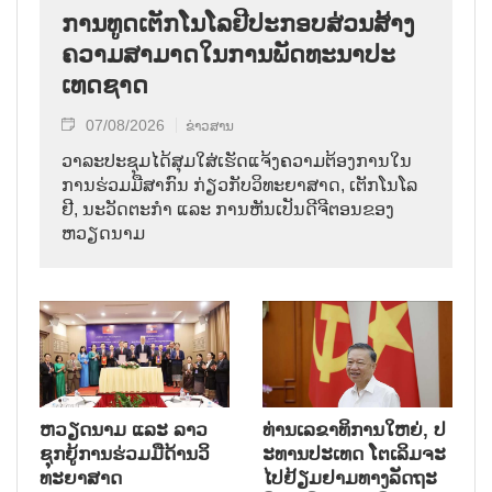
ການ​ທູດ​ເຕັກ​ໂນ​ໂລ​ຢີ​ປະ​ກອບ​ສ່ວນ​ສ້າງ​
ຄວາມ​ສາ​ມາດ​ໃນ​ການ​ພັດ​ທະ​ນາ​ປະ​
ເທດ​ຊາດ
07/08/2026
ຂ່າວສານ
ວາ​ລະ​ປະ​ຊຸມ​ໄດ້​ສຸມ​ໃສ່​ເຮັດ​ແຈ້ງ​ຄວາມ​ຕ້ອງ​ການ​ໃນ​
ການ​ຮ່ວມ​ມື​ສາ​ກົນ ກ່ຽວ​ກັບ​ວິ​ທະ​ຍາ​ສາດ, ເຕັກ​ໂນ​ໂລ​
ຢີ, ນະ​ວັດ​ຕະ​ກຳ ແລະ ການ​ຫັນ​ເປັນ​ດີ​ຈີ​ຕອນ​ຂອງ
ຫວຽດ​ນາມ
ຫວຽດ​ນາມ ແລະ ລາວ​
ທ່ານ​ເລ​ຂາ​ທິ​ການ​ໃຫຍ່, ປ​
ຊຸກ​ຍູ້​ການ​ຮ່ວມ​ມື​ດ້ານວ​ິ​
ະ​ທານ​ປະ​ເທດ ໂຕ​ເລິມ​ຈະ​
ທະ​ຍາ​ສາດ
ໄປ​ຢ້ຽມ​ຢາມ​ທາງ​ລັດ​ຖະ​