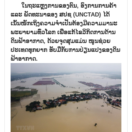
ໃນຖະແຫຼງການຂອງຕົນ
,
ອົງການການຄ້າ
ແລະ ພັດທະນາຂອງ ສປຊ (
UNCTAD)
ໄດ້
ເນັ້ນໜັກເຖິງຄວາມຈຳເປັນຕ້ອງມີຄວາມມານະ
ພະຍາຍາມທົ່ວໂລກ ເພື່ອແກ້ໄຂວິກິດການດ້ານ
ດິນຟ້າອາກາດ
,
ດ້ວຍຈຸດສຸມແມ່ນ ໜູນຊ່ວຍ
ປະເທດທຸກຍາກ ຮັບມືກັບການປ່ຽນແປງຂອງດິນ
ຟ້າອາກາດ.