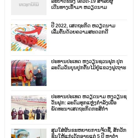
ລະບາດຂອງ ໂຄວິດ-19 ສຳລັບຜູ້
ເດີນທາງເຂົ້າມາ ຫວຽດນາມ
ປີ 2022, ເສດຖະກິດ ຫວຽດນາມ
ເລີ່ມຕົ້ນດ້ວຍຄວາມສະດວກດີ
ປະທານປະເທດ ຫງວຽນຊວນຟຸກ ປຸກ
ລະດົມວັນບຸນປູກຕົ້ນໄມ້ຢູ່ແຂວງຝູເຖາະ
ປະທານປະເທດ ຫວຽດນາມ ຫງວຽນຊ
ວັນຟຸກ: ລະດົມທຸກແຫຼ່ງກຳລັງເພື່ອ
ພັດທະນາເສດຖະກິດກະສິກຳ
ສຸມໃສ່ຜັນຂະຫຍາຍການຈັດຊື້, ສັກວັກ
ຊິນໃຫ້ແກ່ເດັກອາຍຸແຕ່ 5 ປີ ຫາຕ່ຳ