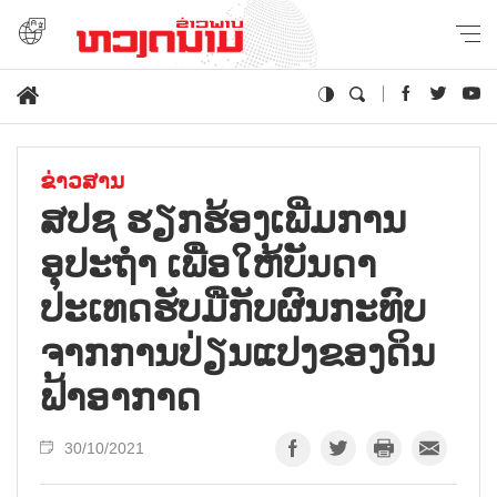
ຂ່າວສານ
ສປຊ ຮຽກຮ້ອງເພີ່ມການ
ອຸປະຖຳ ເພື່ອໃຫ້ບັນດາ
ປະເທດຮັບມືກັບຜົນກະທົບ
ຈາກການປ່ຽນແປງຂອງດິນ
ຟ້າອາກາດ
30/10/2021