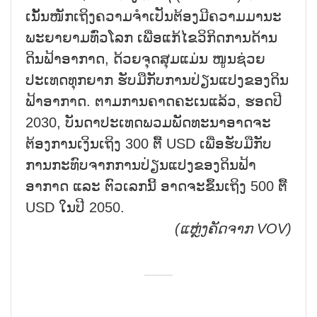
ເນັ້ນໜັກເຖິງຄວາມຈຳເປັນຕ້ອງມີຄວາມມານະ
ພະຍາຍາມທົ່ວໂລກ ເພື່ອແກ້ໄຂວິກິດການດ້ານ
ດິນຟ້າອາກາດ, ດ້ວຍຈຸດສຸມແມ່ນ ໜູນຊ່ວຍ
ປະເທດທຸກຍາກ ຮັບມືກັບການປ່ຽນແປງຂອງດິນ
ຟ້າອາກາດ. ຕາມການຄາດຄະເນແລ້ວ, ຮອດປີ
2030, ບັນດາປະເທດພວມພັດທະນາອາດຈະ
ຕ້ອງການເງິນເຖິງ 300 ຕື້ USD ເພື່ອຮັບມືກັບ
ການກະທົບຈາກການປ່ຽນແປງຂອງດິນຟ້າ
ອາກາດ ແລະ ຕົວເລກນີ້ ອາດຈະຂຶ້ນເຖິງ 500 ຕື້
USD ໃນປີ 2050.
(ແຫຼ່ງຄັດຈາກ
VOV)