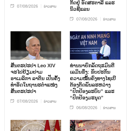
ກິດ​ຢູ່ ອົດ​ສະ​ຕາ​ລີ ແລະ
07/08/2026
ຂ່າວສານ
ນິວ​ຊີ​ແລນ
07/08/2026
ຂ່າວສານ
ສັນຕະປະປາ Leo XIV
ທ່ານນາຍົກລັດຖະມົນຕີ
ຈະໄປຢ້ຽມຢາມ
ເລມິນຮຶງ: ຮັບປະກັນ
ອາເມລິກາ ລາຕິນ ເປັນຄັ້ງ
ຄວາມໝັ້ນຄົງທາງໄຊເບີ
ທຳອິດໃນຖານະຕຳແໜ່ງ
ຕ້ອງຕິດພັນລະຫວ່າງ
ສັນຕະປະປາ
“ປົກປ້ອງລະບົບ” ແລະ
“ປົກປ້ອງມະນຸດ”
07/08/2026
ຂ່າວສານ
06/08/2026
ຂ່າວສານ