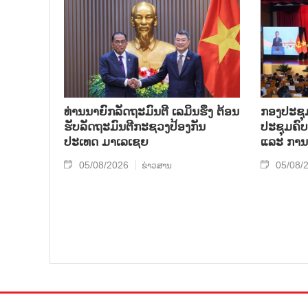
ທ່ານນາຍົກລັດຖະມົນຕີ ເລມິນຮຶງ ຕ້ອນ
ກອງປະຊຸມ
ຮັບລັດຖະມົນຕີກະຊວງປ້ອງກັນ
ປະຊຸມຄົ
ປະເທດ ມາເລເຊຍ
ແລະ ການ
05/08/2026
05/08/
ຂ່າວສານ