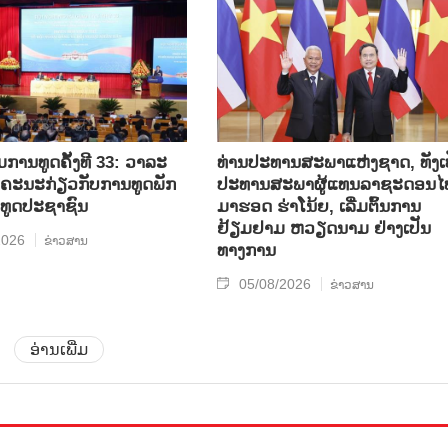
ການທູດຄັ້ງທີ 33: ວາລະ
ທ່ານປະທານສະພາແຫ່ງຊາດ, ທັງເ
ບຄະນະກ່ຽວກັບການທູດພັກ
ປະທານສະພາຜູ້ແທນລາຊະດອນໄ
ທູດປະຊາຊົນ
ມາຮອດ ຮ່າໂນ້ຍ, ເລີ່ມຕົ້ນການ
ຢ້ຽມຢາມ ຫວຽດນາມ ຢ່າງເປັນ
2026
ຂ່າວສານ
ທາງການ
05/08/2026
ຂ່າວສານ
ອ່ານເພີ່ມ