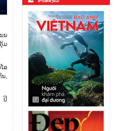
ອ່ານສື່ສິ່ງພິມ
ນ​ນ​
ຸ້ມ​
​ໂລ​
ກັນ,
 ປີ