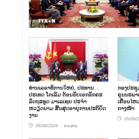
ທ່ານເລຂາທິການໃຫຍ່, ປະທານ
ກອງປະຊຸມກ
ປະເທດ ໂຕເລິມ ຕ້ອນຮັບເອກອັກຄະ
ຄຸນນະພາບ
ລັດຖະທູດ ມາເລເຊຍ ປະຈຳ
ເຄື່ອນໄຫ
ຫວຽດນາມ ສິ້ນສຸດອາຍຸການປະຕິບັດ
ຕາງໜ້າ
ງານ
05/08/
05/08/2026
ຂ່າວສານ