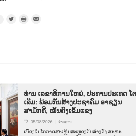
ທ່ານ ເລຂາທິການໃຫຍ່, ປະທານປະເທດ ໂ
ເລີມ: ພ້ອມກັນສ້າງປະຊາຄົມ ອາຊຽນ
ສາມັກຄີ, ໝັ້ນຄົງເຂັ້ມແຂງ
05/08/2026
ຂ່າວສານ
ເນື່ອງໃນໂອກາດສະເຫຼີມສະຫຼອງວັນສ້າງຕັ້ງ ສະຫະ