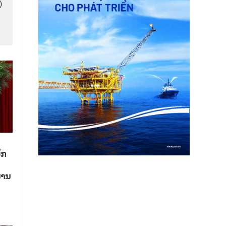
)
ັກ
ນານ