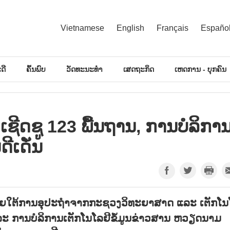
Vietnamese
English
Français
Españo
ດີ
ຄົ້ນພົບ
ວັດທະນະທຳ
ເສດຖະກິດ
ເຫດການ - ບຸກຄົນ
​ີດ​ຊູ 123 ພື້ນ​ຖານ, ການ​ບໍ​ລິ​ກາ
ີ​ເດັ່ນ
 ພາຍ​ໃຕ້​ການ​ອຸ​ປະ​ຖຳ​ຈາກ​ກະ​ຊວງວິ​ທະ​ຍາ​ສາດ ແລະ ເຕັກ​ໂນ​
ການ​ບໍ​ລິ​ການ​ເຕັກ​ໂນ​ໂລ​ຢີ​ຂໍ້​ມູນ​ຂ່າວ​ສານ ຫວຽດ​ນາມ