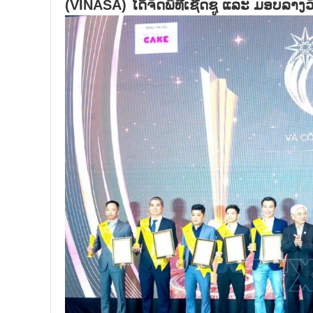
(VINASA) ໄດ້​ຈັດ​ພິ​ທີ​ເຊີດ​ຊູ ແລະ ມອບ​ລາງ