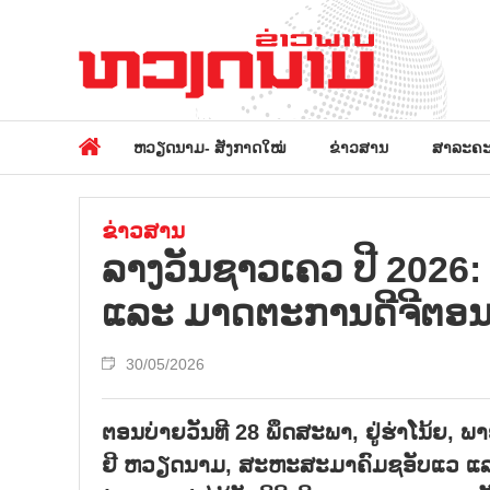
ຫວຽດນາມ- ສັງກາດໃໝ່
ຂ່າວສານ
ສາລະຄະ
ຂ່າວສານ
ລາງວັນ​ຊາວ​ເຄວ ປີ 2026: ເຊ
ແລະ ມາດ​ຕະ​ການ​ດີ​ຈີ​ຕອນ​ດ
30/05/2026
ຕອນ​ບ່າຍ​ວັນ​ທີ 28 ພຶ​ດ​ສະ​ພາ, ຢູ່​ຮ່າ​ໂນ້ຍ,
ຢີ ຫວຽດ​ນາມ, ສະ​ຫະ​ສະ​ມາ​ຄົມ​ຊ​ອັບ​ແວ ແລະ 