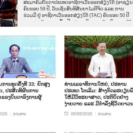
ສະມາຄົມບັນດາປະເທດອາຊີຕາເວັນອອກສ່ຽງໃຕ້ (ອາຊຽນ
ຄົບຮອບ 59 ປີ, ວັນເຊັນສົນທິສັນຍາໄມຕີຈິດ ແລະ ການ
ຮ່ວມມື ຢູ່ ອາຊີຕາເວັນອອກສ່ຽງໃຕ້ (TAC) ຄົບຮອບ 50 ປີ
ແລະ ຫວຽດນາມ ເຂົ້າເປັນສະມາຊິກ ອາຊຽນ ຄົບຮອບ 31
ປີ,
ານທູດຄັ້ງທີ 33: ຍົກສູງ
ທ່ານເລຂາທິການໃຫຍ່, ປະທານ
, ປະສິດທິຜົນການ
ປະເທດ ໂຕເລິມ: ສ້າງກົດລະບຽບພ
ວຂອງບັນດາອົງການຜູ້
ໃຫ້ມີວິທະຍາສາດ, ປະຕິບັດຢ່າງ
ງ່າຍດາຍ ແລະ ມີກຳລັງຊີວິດຍາວ
2026
05/08/2026
ຂ່າວສານ
ຂ່າວສານ