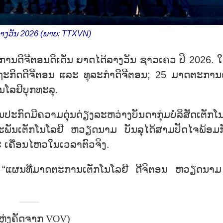
າງວັນ 2026 (ພາບ: TTXVN)
ນ​ດີ​ຈີ​ຕອນ​ດີ​ເດັ່ນ ຍາດ​ໄດ້​ລາງວັນ​ ຊາວ​ເຄວ ປ​ີ 2026. ໃ
​ຖະ​ກ​ິດ​ດີ​ຈີ​ຕອນ ແລະ ທຸ​ລະ​ກຳ​ດີ​ຈີ​ຕອນ; 25 ມາດ​ຕະ​ການ​ຄ
ໂລ​ຢີ​ບຸກ​ທະ​ລຸ.
ກົດ​ມີຄວາມ​ດຸ່ນ​ດ່ຽງ​ລະ​ຫວ່າງ​ບັນ​ດາ​ກຸ່ມ​ບໍ​ລິ​ສັດ​ເຕັກ​ໂນ
ິດ​ຕະ​ພັນ​ເຕັກ​ໂນ​ໂລ​ຢີ ຫວຽດ​ນາມ ບັນ​ລຸ​ໄດ້​ສາມ​ປັດ​ໄຈ​ພ້ອມ​
ເຄື່ອນ​ໄຫວ​ໃນ​ເວ​ລາຕົວ​ຈິງ.
ແຜນ​ທີ່​ມາດ​ຕະ​ການ​ເຕັກ​ໂນ​ໂລຢ​ີ ດີ​ຈີ​ຕອນ ຫວຽດ​ນາມ
ຫຼ່ງຄັດຈາກ VOV)