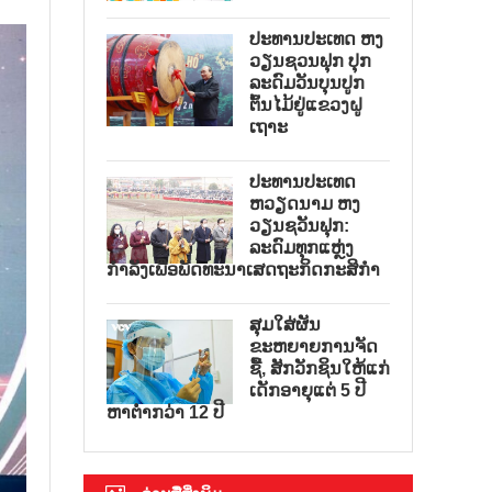
ປະທານປະເທດ ຫງ
ວຽນຊວນຟຸກ ປຸກ
ລະດົມວັນບຸນປູກ
ຕົ້ນໄມ້ຢູ່ແຂວງຝູ
ເຖາະ
ປະທານປະເທດ
ຫວຽດນາມ ຫງ
ວຽນຊວັນຟຸກ:
ລະດົມທຸກແຫຼ່ງ
ກຳລັງເພື່ອພັດທະນາເສດຖະກິດກະສິກຳ
ສຸມໃສ່ຜັນ
ຂະຫຍາຍການຈັດ
ຊື້, ສັກວັກຊິນໃຫ້ແກ່
ເດັກອາຍຸແຕ່ 5 ປີ
ຫາຕ່ຳກວ່າ 12 ປີ