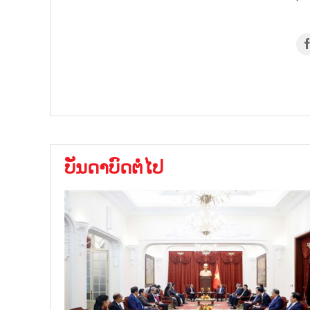
ບັນດາບົດຕໍ່ໄປ