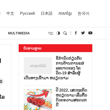
l
中文
Русский
日本語
ភាសាខ្មែរ
한국어
MULTIMEDIA
ບົດອ່ານຫຼາຍ
ນ
ຂໍ້ກຳນົດກ່ຽວກັບ
ການຕ້ານການແຜ່
ລະບາດຂອງ ໂຄ
ວິດ-19 ສຳລັບຜູ້
ເດີນທາງເຂົ້າມາ ຫວຽດນາມ
ປີ 2022, ເສດຖະກິດ
ຫວຽດນາມ ເລີ່ມຕົ້ນ
ໂລ​
ດ້ວຍຄວາມສະດວກ
ດີ