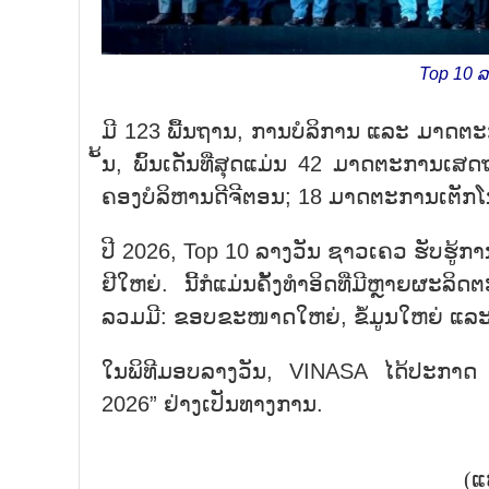
Top 10 ລ
ມີ 123 ພື້ນ​ຖານ, ການ​ບໍ​ລິ​ການ ແລະ ມາ​ດ​ຕະ​ກາ
ັ້ນ, ພົ້ນ​ເດັ່ນ​ທີ່​ສຸດ​ແມ່ນ 42 ມາດ​ຕະ​ການ​ເສດ
ຄອງ​ບໍ​ລິ​ຫານ​ດີ​ຈີ​ຕອນ; 18 ມາດ​ຕະ​ການ​ເຕັກ​ໂນ​
ປີ 2026, Top 10 ລາງວັນ ຊາວ​ເຄວ ຮັບ​ຮູ້​​ການ​ປະ​
ຢີ​ໃຫຍ່. ນີ້​ກໍ​ແມ່ນ​ຄັ້ງ​ທຳ​ອິດ​ທີ່​ມີຫຼາຍ​ຜະ​ລ
ລວມ​ມີ: ຂອບ​ຂະ​ໜາດ​ໃຫຍ່, ຂໍ້​ມູນ​ໃຫຍ່ ແລະ 
ໃນ​ພິ​ທີ​ມອບ​ລາງວັນ, VINASA ໄດ້​ປະ​ກາດ “
2026” ຢ່າງ​ເປັນ​ທາງ​ການ.
(ແ