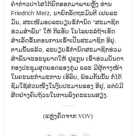
ຄຳ​ກ່າ​ວ​ປາ​ໄສ​ໄດ້​ຍົກ​ອອກ​ມາ​ພາຍ​ຫຼັງ ​ທ່ານ
Friedrich Merz, ນາຍົກລັດຖະມົນຕີ ເຢຍ​ລະ​
ມັນ, ສະ​ເໜີ​ມອບລະ​ບຽບ​ຂໍ້​ກຳ​ນົດ “ສະ​ມາ​ຊິກ​
ຮ່ວມ​ສຳ​ພັນ” ​ໃຫ້ ກີ​ແອັບ ໃນ​ໄລ​ຍະ​ລໍ​ຖ້າ​ເຮັດ
ສຳເລັດຂັ້ນຕອນການເຂົ້າເປັນສະມາຊິກ ອີຢູ.
ຕາມນັ້ນແລ້ວ, ລະ​ບຽບ​ຂໍ້​ກຳ​ນົດສະມາຊິກ​ຮ່ວມ​
ສຳ​ພັນ​ຈະ​ອະ​ນຸ​ຍາດ​ໃຫ້ ຢູ​ແກຼນ ເຂົ້າ​ຮ່ວມ​ບັນ​ດາ​
ກອງ​ປະ​ຊຸມ​ສຸດຍອດ​ຂອງ​ກຸ່ມ ແລະ ມີ​ຜູ້​ຕາງ​ໜ້າ​
ໃນ​ຄະ​ນະ​ກຳ​ມະ​ການ​ ເອີ​ລົບ, ພ້ອມ​ກັນ​ນັ້ນ ກໍ່ໄດ້​​
ຊົມ​ໃຊ້​ສ່ວນ​ໜຶ່ງ​ໃນ​ງົບ​ປະ​ມານ​ຂອງ ອີ​ຢູ, ແຕ່ບໍ່​ມີ​
ສິດ​ຢ່າງ​ຄົບ​ຖ້ວນໃນການ​ລົງ​ຄະ​ແນນ​ສຽງ.
(ແຫຼ່ງຄັດຈາກ VOV)