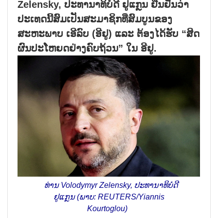
Zelensky, ປະທານາທິບໍດີ ຢູແກຼນ ຢືນຢັນວ່າ
ປະເທດນີ້ສົມເປັນສະມາຊິກທີ່ສົມບູນຂອງ
ສະຫະພາບ ເອີລົບ (ອີຢູ) ແລະ ຕ້ອງໄດ້ຮັບ “ສິດ
ຜົນປະໂຫຍດຢ່າງຄົບຖ້ວນ” ໃນ ອີຢູ.
ທ່ານ Volodymyr Zelensky, ປະທານາທິບໍດີ
ຢູແກຼນ (ພາບ: REUTERS/Yiannis
Kourtoglou)