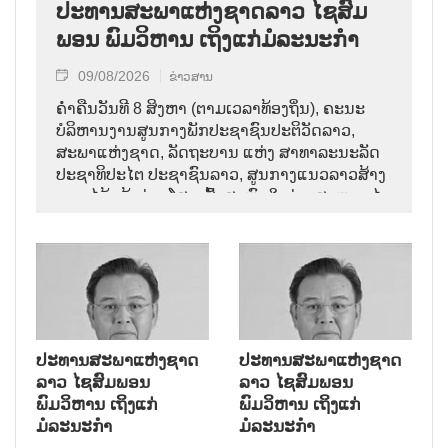
ປະທານສະພາແຫ່ງຊາດລາວ ໄຊສົມ
ພອນ ພົມວິຫານ ເຖິງແກ່ມໍລະນະກຳ
09/08/2026
ຂ່າວສານ
ຄ່ຳຄືນວັນທີ 8 ສິງຫາ (ຕາມເວລາທ້ອງຖິ່ນ), ຄະນະ
ບໍລິຫານງານສູນກາງພັກປະຊາຊົນປະຕິວັດລາວ,
ສະພາແຫ່ງຊາດ, ລັດຖະບານ ແຫ່ງ ສາທາລະນະລັດ
ປະຊາທິປະໄຕ ປະຊາຊົນລາວ, ສູນກາງແນວລາວສ້າງ
ຊາດ ໄດ້ແຈ້ງຂ່າວໂສກເສົ້າສະຫຼົດໃຈວ່າ: ສະຫາຍ ໄຊ
ສົມພອນ ພົມວິຫານ, ປະທານສະພາແຫ່ງຊາດລາວ
ໄດ້ເຖິງແກ່ມໍລະນະກຳ ໃນອາຍຸ 70 ປີ, ຫຼັງຈາກປ່ວຍ
ຮ້າຍແຮງມາເປັນໄລຍະໜຶ່ງ.
ປະທານສະພາແຫ່ງຊາດ
ປະທານສະພາແຫ່ງຊາດ
ລາວ ໄຊສົມພອນ
ລາວ ໄຊສົມພອນ
ພົມວິຫານ ເຖິງແກ່
ພົມວິຫານ ເຖິງແກ່
ມໍລະນະກຳ
ມໍລະນະກຳ