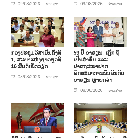
09/08/2026
09/08/2026
ຂ່າວສານ
ຂ່າວສານ
ກອງປະຊຸມວິສາມັນຄັ້ງທີ
59 ປີ ອາຊຽນ: ເກຼັກ ຖື
1, ສະພາແຫ່ງຊາດຊຸດທີ
ເປັນສຳຄັນ ແລະ
16 ສືບຕໍ່ເຮັດວຽກ
ປາດຖະໜາຢາກ
ພັດທະນາການພົວພັນກັບ
08/08/2026
ຂ່າວສານ
ອາຊຽນ ຫຼາຍກວ່າ
08/08/2026
ຂ່າວສານ