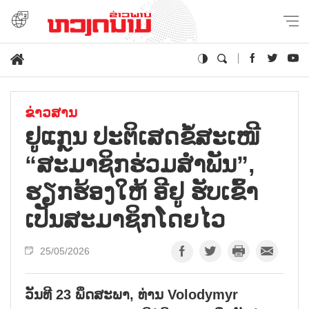
ຂ່າວສານ
ຢູແກຼນ ປະຕິເສດຂໍ້ສະເໜີ
“ສະມາຊິກຮ່ວມສຳພັນ”,
ຮຽກຮ້ອງໃຫ້ ອີຢູ ຮັບເຂົ້າ
ເປັນສະມາຊິກໂດຍໄວ
25/05/2026
ວັນທີ 23 ພຶດສະພາ, ທ່ານ Volodymyr