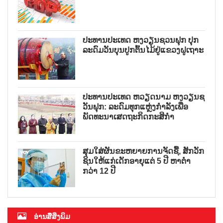
ປະທານປະເທດ ຫງວຽນຊວນຟຸກ ປຸກ
ລະດົມວັນບຸນປູກຕົ້ນໄມ້ຢູ່ແຂວງຝູເຖາະ
ປະທານປະເທດ ຫວຽດນາມ ຫງວຽນຊ
ວັນຟຸກ: ລະດົມທຸກແຫຼ່ງກຳລັງເພື່ອ
ພັດທະນາເສດຖະກິດກະສິກຳ
ສຸມໃສ່ຜັນຂະຫຍາຍການຈັດຊື້, ສັກວັກ
ຊິນໃຫ້ແກ່ເດັກອາຍຸແຕ່ 5 ປີ ຫາຕ່ຳ
ກວ່າ 12 ປີ
ອ່ານສື່ສິ່ງພິມ