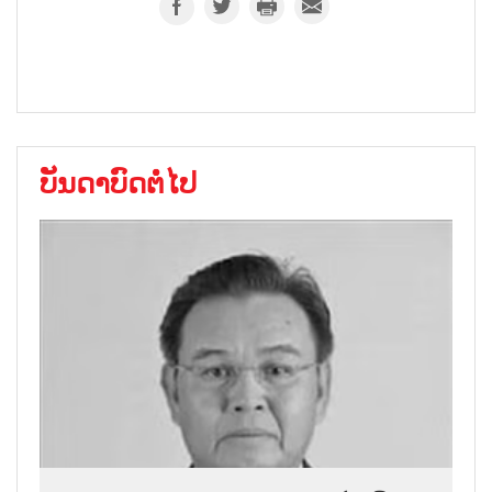
ບັນດາບົດຕໍ່ໄປ