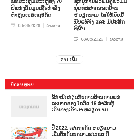
ພິທີສະເຫຼີມສະເຫຼອງ 70
ຊຸກ​ຍູ້​ການ​ພົວ​ພັນ​ຄູ່​ຮ່ວມ​ມື​
ປີແຫ່ງວັນມູນເຊື້ອກຳລັງ
ຍຸດ​ທະ​ສາດ​ຮອດ​ບ້ານ
ຕຳຫຼວດເສດຖະກິດ
ຫວຽດ​ນາມ ໄທ​ໃຫ້​ນັບ​ມື້​
ນັບ​ແທ້​ຈິງ ແລະ ມີ​ປະ​ສິດ​
08/08/2026
ຂ່າວສານ
ທິ​ຜົນ
08/08/2026
ຂ່າວສານ
ອ່ານເພີ່ມ
ບົດອ່ານຫຼາຍ
ຂໍ້ກຳນົດກ່ຽວກັບການຕ້ານການແຜ່
ລະບາດຂອງ ໂຄວິດ-19 ສຳລັບຜູ້
ເດີນທາງເຂົ້າມາ ຫວຽດນາມ
ປີ 2022, ເສດຖະກິດ ຫວຽດນາມ
ເລີ່ມຕົ້ນດ້ວຍຄວາມສະດວກດີ