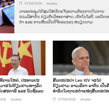
07/08/2026
ຂ່າວສານ
ວາ​ລະ​ປະ​ຊຸມ​ໄດ້​ສຸມ​ໃສ່​ເຮັດ​ແຈ້ງ​ຄວາມ​ຕ້ອງ​ການ​ໃນ​ການ​
ຮ່ວມ​ມື​ສາ​ກົນ ກ່ຽວ​ກັບ​ວິ​ທະ​ຍາ​ສາດ, ເຕັກ​ໂນ​ໂລ​ຢີ, ນະ​ວັດ​ຕະ
ກຳ ແລະ ການ​ຫັນ​ເປັນ​ດີ​ຈີ​ຕອນ​ຂອງ ຫວຽດ​ນາມ
​ທິ​ການ​ໃຫຍ່, ປ​ະ​ທານ​ປະ​
ສັນຕະປະປາ Leo XIV ຈະໄປ
ມ​ຈະ​ໄປ​ຢ້ຽມ​ຢາມ​ທາງ​ລັດ​
ຢ້ຽມຢາມ ອາເມລິກາ ລາຕິນ ເປັນຄັ
 ອົດ​ສະ​ຕາ​ລີ ແລະ ນິວ​ຊີ​ແລນ
ທຳອິດໃນຖານະຕຳແໜ່ງສັນຕະປະ
2026
07/08/2026
ຂ່າວສານ
ຂ່າວສານ