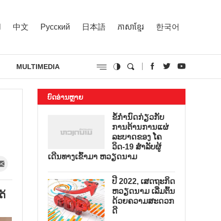
l
中文
Русский
日本語
ភាសាខ្មែរ
한국어
MULTIMEDIA
ບົດອ່ານຫຼາຍ
ຂໍ້ກຳນົດກ່ຽວກັບ
ການຕ້ານການແຜ່
ລະບາດຂອງ ໂຄ
ວິດ-19 ສຳລັບຜູ້
ເດີນທາງເຂົ້າມາ ຫວຽດນາມ
ປີ 2022, ເສດຖະກິດ
ຫວຽດນາມ ເລີ່ມຕົ້ນ
ດ້
ດ້ວຍຄວາມສະດວກ
ດີ