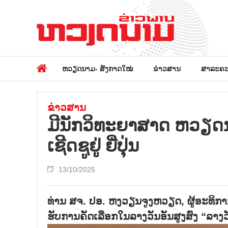
ຫວຽດນາມ- ສັງກາດໃໝ່
ຂ່າວສານ
ສາລະຄະ
ຂ່າວສານ
ມີ​ນັກ​ວິ​ທະ​ຍາ​ສາດ ຫວຽດ​ນາ
ເຊີດ​ຊູ​ຢູ່ ຍີ່​ປຸ່ນ
13/10/2025
ທ່ານ ສຈ. ປອ. ຫງວຽນຈູງຫວຽດ, ຜູ້ອະທິ
ຮັບການຄັດເລືອກໃນລາງວັນອັນສູງສົ່ງ “ລາງວັ