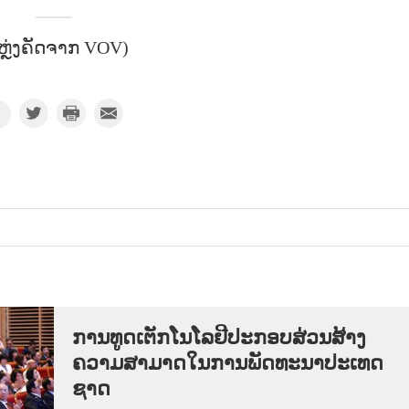
ຫຼ່ງຄັດຈາກ VOV)
ການ​ທູດ​ເຕັກ​ໂນ​ໂລ​ຢີ​ປະ​ກອບ​ສ່ວນ​ສ້າງ​
ຄວາມ​ສາ​ມາດ​ໃນ​ການ​ພັດ​ທະ​ນາ​ປະ​ເທດ​
ຊາດ