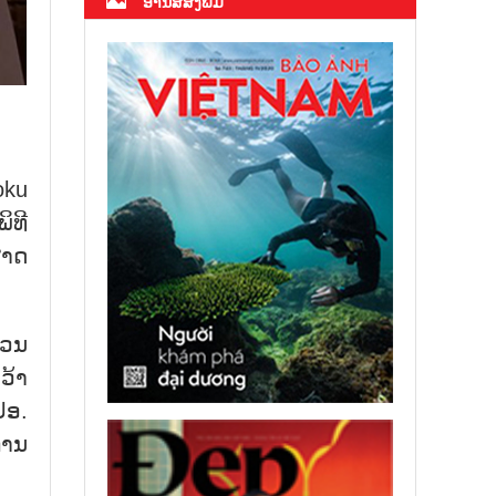
ອ່ານສື່ສິ່ງພິມ
oku
ິທີ
ສາດ
່ວນ
ວ້າ
ປອ.
ການ