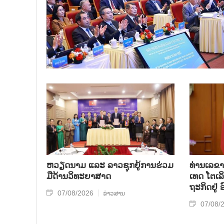
ຫວຽດ​ນາມ ແລະ ລາວ​ຊຸກ​ຍູ້​ການ​ຮ່ວມ​
ທ່ານ​ເລ​ຂາ
ມື​ດ້ານວ​ິ​ທະ​ຍາ​ສາດ
ເທດ ໂຕ​ເລິ
ຖະ​ກິດ​ຢູ່
07/08/2026
ຂ່າວສານ
07/08/