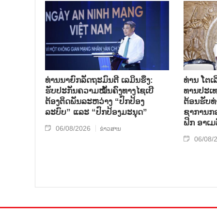
ທ່ານນາຍົກລັດຖະມົນຕີ ເລມິນຮຶງ:
ທ່ານ ໂຕ​ເລ
ຮັບປະກັນຄວາມໝັ້ນຄົງທາງໄຊເບີ
ທານ​ປະ​ເ
ຕ້ອງຕິດພັນລະຫວ່າງ “ປົກປ້ອງ
ຕ້ອນ​ຮັບ​
ລະບົບ” ແລະ “ປົກປ້ອງມະນຸດ”
ຊາ​ການກອງ
ຟິກ ອາ​ເມ​
06/08/2026
ຂ່າວສານ
06/08/