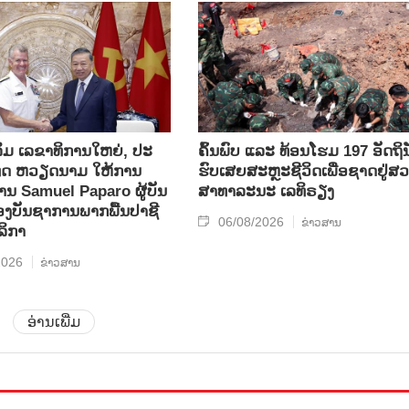
ິມ ເລ​ຂາ​ທິ​ການ​ໃຫຍ່, ປະ​
ຄົ້ນ​ພົບ ແລະ ທ້ອນ​ໂຮມ 197 ອັດ​ຖິ​ນ
ທດ ​ຫວຽດ​ນາມ ໃຫ້​ການ​
ຮົບ​ເສຍ​ສະຫຼະ​ຊີ​ວິດ​ເພື່ອ​ຊາດ​ຢູ່​ສວ
ທ່ານ Samuel Paparo ຜູ້​ບັນ​
ສາ​ທາ​ລະ​ນະ ເລ​ທິ​ຣຽງ
​ບັນ​ຊາ​ການພາກ​ພື້ນ​ປາ​ຊີ​
06/08/2026
ຂ່າວສານ
ລິ​ກາ
2026
ຂ່າວສານ
ອ່ານເພີ່ມ