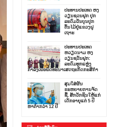
ປະທານປະເທດ ຫງ
ວຽນຊວນຟຸກ ປຸກ
ລະດົມວັນບຸນປູກ
ຕົ້ນໄມ້ຢູ່ແຂວງຝູ
ເຖາະ
ປະທານປະເທດ
ຫວຽດນາມ ຫງ
ວຽນຊວັນຟຸກ:
ລະດົມທຸກແຫຼ່ງ
ກຳລັງເພື່ອພັດທະນາເສດຖະກິດກະສິກຳ
ສຸມໃສ່ຜັນ
ຂະຫຍາຍການຈັດ
ຊື້, ສັກວັກຊິນໃຫ້ແກ່
ເດັກອາຍຸແຕ່ 5 ປີ
ຫາຕ່ຳກວ່າ 12 ປີ