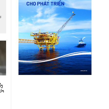
​
້ງ
ປາ