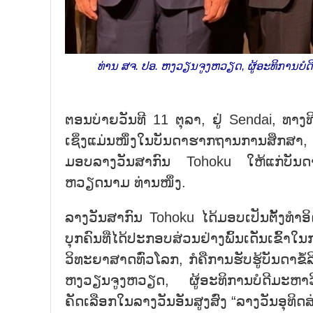
ທ່ານ ສຈ. ປອ. ຫງວຽນຈູງຫວຽດ, ຜູ້ອະທິການ
ຕອນບ່າຍວັນທີ 11 ຕຸລາ, ຢູ່ Sendai, ທາ
ເຊິ່ງແມ່ນໜຶ່ງໃນບັນດາຮາກຖານການສຶກສາ, ຄ
ມອບລາງວັນສາກົນ Tohoku ໃຫ້ແກ່ບັນດາ
ຫວຽດນາມ ທ່ານໜຶ່ງ.
ລາງວັນສາກົນ Tohoku ໄດ້ມອບເປັນຕັ້ງທຳອິດເ
ບຸກຄົນທີ່ໄດ້ປະກອບສ່ວນຢ່າງພົ້ນເດັ່ນເຂົ້
ວິທະຍາສາດທົ່ວໂລກ, ກໍຄືການຮັບຮູ້ບັນດາຂໍ້
ຫງວຽນຈູງຫວຽດ, ຜູ້ອະທິການບໍດີມະ
ຄັດເລືອກໃນລາງວັນອັນສູງສົ່ງ “ລາງວັນອຸທິດສ