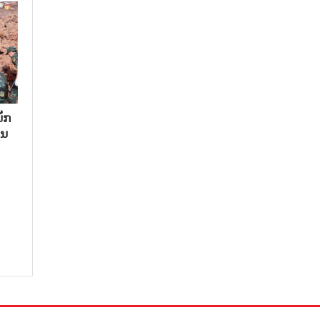
ັກ​
ນ​