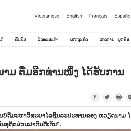
Vietnamese
English
Français
Españo
ດີ
ຄົ້ນພົບ
ວັດທະນະທຳ
ເສດຖະກິດ
ເຫດການ - ບຸກຄົນ
ມ ຕື່ມ​ອີກ​ທ່ານ​ໜຶ່ງ ໄດ້​ຮັບ​ການ​
ການບໍດີມະຫາວິທະຍາໄລຊົນລະປະທານຂອງ ຫວຽດນາມ ໄ
ນອຸທິດສ່ວນສາກົນດີເດັ່ນ”.