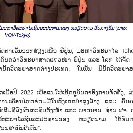
ບໍດີມະຫາວິທະຍາໄລຊົນລະປະທານຂອງ ຫວຽດນາມ ຮັບລາງວັນ (ພາບ:
VOV-Tokyo)
ງທິດຕາເວັນອອກສ່ຽງເໜືອ ຍີ່ປຸ່ນ, ມະຫາວິທະຍາໄລ Toh
ົ້ນຄວ່າວິທະຍາສາດແຖວໜ້າ ຍີ່ປຸ່ນ ແລະ ໂລກ ໄດ້ຈັດ ພ
ນັກວິທະຍາສາດຕ່າງປະເທດ, ໃນນັ້ນ ມີນັກວິທະຍາ
ມື່ອປີ 2022 ເພື່ອແນໃສ່ເຊີດຊູບັນດາອົງການຈັດຕັ້ງ, ສ
າໃນການເຄື່ອນໄຫວຮ່ວມມືໃນຂົງເຂດບຳລຸງສ້າງ ແລະ ຄົ້ນຄ
ລິເລີ່ມທີ່ສົ່ງຜົນກະທົບຕັ້ງໜ້າ ແລະ ຍາວນານ. ທ່ານ ສຈ. 
ຫາວິທະຍາໄລຊົນລະປະທານຂອງ ຫວຽດນາມ ໄດ້ຮັບ
່ວນສາກົນດີເດັ່ນ”.