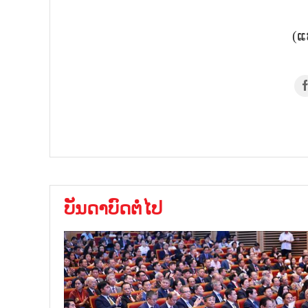
(ແ
ບັນດາບົດຕໍ່ໄປ