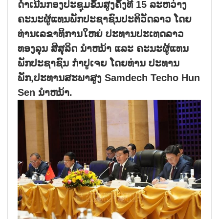
ດຳເນີນກອງປະຊຸມຂັ້ນສູງຄັ້ງທີ 15 ລະຫວ່າງ
ຄະນະຜູ້ແທນພັກປະຊາຊົນປະຕິວັດລາວ ໂດຍ
ທ່ານເລຂາທິການໃຫຍ່ ປະທານປະເທດລາວ
ທອງລຸນ ສີສຸລິດ ນຳຫນ້າ ແລະ ຄະນະຜູ້ແທນ
ພັກປະຊາຊົນ ກຳປູເຈຍ ໂດຍທ່ານ ປະທານ
ພັກ,ປະທານສະພາສູງ Samdech Techo Hun
Sen ນຳຫນ້າ.