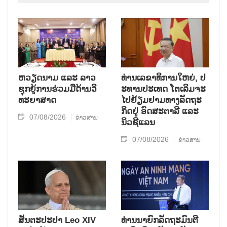
ຫວຽດ​ນາມ ແລະ ລາວ​
ທ່ານ​ເລ​ຂາ​ທິ​ການ​ໃຫຍ່, ປ​
ຊຸກ​ຍູ້​ການ​ຮ່ວມ​ມື​ດ້ານວ​ິ​
ະ​ທານ​ປະ​ເທດ ໂຕ​ເລິມ​ຈະ​
ທະ​ຍາ​ສາດ
ໄປ​ຢ້ຽມ​ຢາມ​ທາງ​ລັດ​ຖະ​
ກິດ​ຢູ່ ອົດ​ສະ​ຕາ​ລີ ແລະ
07/08/2026
ຂ່າວສານ
ນິວ​ຊີ​ແລນ
07/08/2026
ຂ່າວສານ
ສັນຕະປະປາ Leo XIV
ທ່ານນາຍົກລັດຖະມົນຕີ