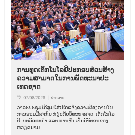
ການ​ທູດ​ເຕັກ​ໂນ​ໂລ​ຢີ​ປະ​ກອບ​ສ່ວນ​ສ້າງ​
ຄວາມ​ສາ​ມາດ​ໃນ​ການ​ພັດ​ທະ​ນາ​ປະ​
ເທດ​ຊາດ
07/08/2026
ຂ່າວສານ
ວາ​ລະ​ປະ​ຊຸມ​ໄດ້​ສຸມ​ໃສ່​ເຮັດ​ແຈ້ງ​ຄວາມ​ຕ້ອງ​ການ​ໃນ​
ການ​ຮ່ວມ​ມື​ສາ​ກົນ ກ່ຽວ​ກັບ​ວິ​ທະ​ຍາ​ສາດ, ເຕັກ​ໂນ​ໂລ​
ຢີ, ນະ​ວັດ​ຕະ​ກຳ ແລະ ການ​ຫັນ​ເປັນ​ດີ​ຈີ​ຕອນ​ຂອງ
ຫວຽດ​ນາມ