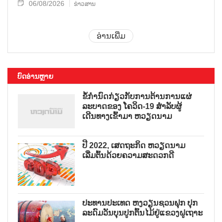
06/08/2026
ຂ່າວສານ
ອ່ານເພີ່ມ
ບົດອ່ານຫຼາຍ
ຂໍ້ກຳນົດກ່ຽວກັບການຕ້ານການແຜ່
ລະບາດຂອງ ໂຄວິດ-19 ສຳລັບຜູ້
ເດີນທາງເຂົ້າມາ ຫວຽດນາມ
ປີ 2022, ເສດຖະກິດ ຫວຽດນາມ
ເລີ່ມຕົ້ນດ້ວຍຄວາມສະດວກດີ
ປະທານປະເທດ ຫງວຽນຊວນຟຸກ ປຸກ
ລະດົມວັນບຸນປູກຕົ້ນໄມ້ຢູ່ແຂວງຝູເຖາະ