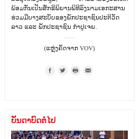
ພ້ອມກັນເປັນສັກຂີພິຍານພິທີລົງນາມເອກະສານ
ຮ່ວມມືບາງສະບັບຂອງພັກປະຊາຊົນປະຕິວັດ
ລາວ ແລະ ພັກປະຊາຊົນ ກຳປູເຈຍ.
(ແຫຼ່ງຄັດຈາກ VOV)
ບັນດາບົດຕໍ່ໄປ