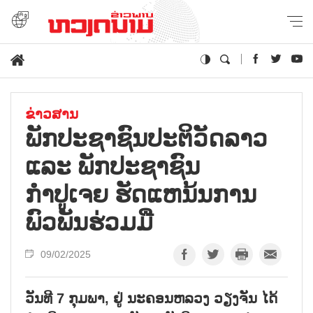
ຂ່າວສານ
ພັກປະຊາຊົນປະຕິວັດລາວ
ແລະ ພັກປະຊາຊົນ
ກຳປູເຈຍ ຮັດແຫນ້ນການ
ພົວພັນຮ່ວມມື
09/02/2025
ວັນທີ 7 ກຸມພາ, ຢູ່ ນະຄອນຫລວງ ວຽງຈັນ ໄດ້