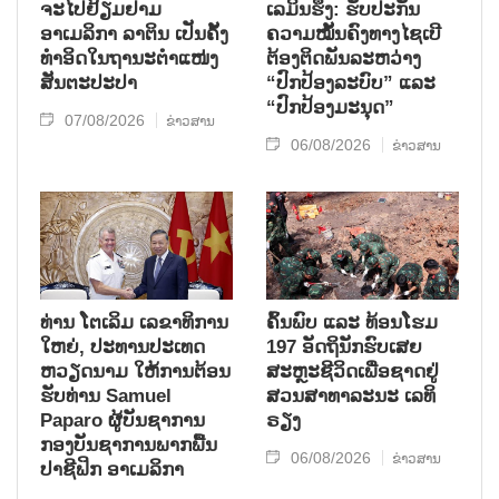
ຈະໄປຢ້ຽມຢາມ
ເລມິນຮຶງ: ຮັບປະກັນ
ອາເມລິກາ ລາຕິນ ເປັນຄັ້ງ
ຄວາມໝັ້ນຄົງທາງໄຊເບີ
ທຳອິດໃນຖານະຕຳແໜ່ງ
ຕ້ອງຕິດພັນລະຫວ່າງ
ສັນຕະປະປາ
“ປົກປ້ອງລະບົບ” ແລະ
“ປົກປ້ອງມະນຸດ”
07/08/2026
ຂ່າວສານ
06/08/2026
ຂ່າວສານ
ທ່ານ ໂຕ​ເລິມ ເລ​ຂາ​ທິ​ການ​
ຄົ້ນ​ພົບ ແລະ ທ້ອນ​ໂຮມ
ໃຫຍ່, ປະ​ທານ​ປະ​ເທດ ​
197 ອັດ​ຖິ​ນັກ​ຮົບ​ເສຍ​
ຫວຽດ​ນາມ ໃຫ້​ການ​ຕ້ອນ​
ສະຫຼະ​ຊີ​ວິດ​ເພື່ອ​ຊາດ​ຢູ່​
ຮັບ​ທ່ານ Samuel
ສວນ​ສາ​ທາ​ລະ​ນະ ເລ​ທິ​
Paparo ຜູ້​ບັນ​ຊາ​ການ
ຣຽງ
ກອງ​ບັນ​ຊາ​ການພາກ​ພື້ນ​
06/08/2026
ຂ່າວສານ
ປາ​ຊີ​ຟິກ ອາ​ເມ​ລິ​ກາ