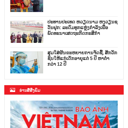
ປະທານປະເທດ ຫວຽດນາມ ຫງວຽນຊ
ວັນຟຸກ: ລະດົມທຸກແຫຼ່ງກຳລັງເພື່ອ
ພັດທະນາເສດຖະກິດກະສິກຳ
ສຸມໃສ່ຜັນຂະຫຍາຍການຈັດຊື້, ສັກວັກ
ຊິນໃຫ້ແກ່ເດັກອາຍຸແຕ່ 5 ປີ ຫາຕ່ຳ
ກວ່າ 12 ປີ
ອ່ານສື່ສິ່ງພິມ