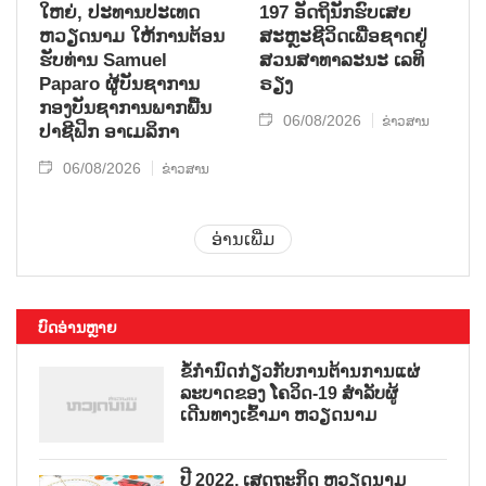
ໃຫຍ່, ປະ​ທານ​ປະ​ເທດ ​
197 ອັດ​ຖິ​ນັກ​ຮົບ​ເສຍ​
ຫວຽດ​ນາມ ໃຫ້​ການ​ຕ້ອນ​
ສະຫຼະ​ຊີ​ວິດ​ເພື່ອ​ຊາດ​ຢູ່​
ຮັບ​ທ່ານ Samuel
ສວນ​ສາ​ທາ​ລະ​ນະ ເລ​ທິ​
Paparo ຜູ້​ບັນ​ຊາ​ການ
ຣຽງ
ກອງ​ບັນ​ຊາ​ການພາກ​ພື້ນ​
06/08/2026
ຂ່າວສານ
ປາ​ຊີ​ຟິກ ອາ​ເມ​ລິ​ກາ
06/08/2026
ຂ່າວສານ
ອ່ານເພີ່ມ
ບົດອ່ານຫຼາຍ
ຂໍ້ກຳນົດກ່ຽວກັບການຕ້ານການແຜ່
ລະບາດຂອງ ໂຄວິດ-19 ສຳລັບຜູ້
ເດີນທາງເຂົ້າມາ ຫວຽດນາມ
ປີ 2022, ເສດຖະກິດ ຫວຽດນາມ