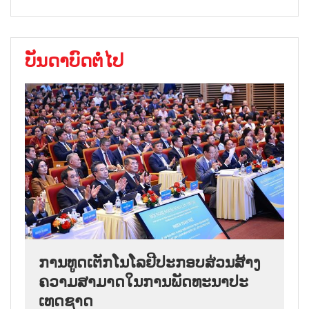
ບັນດາບົດຕໍ່ໄປ
ການ​ທູດ​ເຕັກ​ໂນ​ໂລ​ຢີ​ປະ​ກອບ​ສ່ວນ​ສ້າງ​
ຄວາມ​ສາ​ມາດ​ໃນ​ການ​ພັດ​ທະ​ນາ​ປະ​
ເທດ​ຊາດ