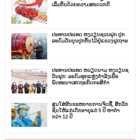
ເລີ່ມຕົ້ນດ້ວຍຄວາມສະດວກດີ
ປະທານປະເທດ ຫງວຽນຊວນຟຸກ ປຸກ
ລະດົມວັນບຸນປູກຕົ້ນໄມ້ຢູ່ແຂວງຝູເຖາະ
ປະທານປະເທດ ຫວຽດນາມ ຫງວຽນຊ
ວັນຟຸກ: ລະດົມທຸກແຫຼ່ງກຳລັງເພື່ອ
ພັດທະນາເສດຖະກິດກະສິກຳ
ສຸມໃສ່ຜັນຂະຫຍາຍການຈັດຊື້, ສັກວັກ
ຊິນໃຫ້ແກ່ເດັກອາຍຸແຕ່ 5 ປີ ຫາຕ່ຳ
ກວ່າ 12 ປີ