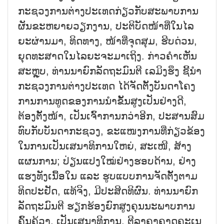
ກະ​ຊວງ​ການ​ຕ່າງ​ປະ​ເທດ​ກ່ຽວ​ກັບ​ສະ​ພາບ​ການ​
ຜັນ​ຂະ​ຫຍາຍ​ວຽກ​ງານ, ປະ​ຕິ​ບັດ​ໜ້າ​ທີ່​ໃນ​ໄລ​
ຍະ​ຜ່ານ​ມາ, ທິດ​ທາງ, ໜ້າ​ທີ່​ຈຸດ​ສຸມ, ຮີບ​ດ່ວນ,
ຍຸດ​ທະ​ສາດ​ໃນ​ໄລ​ຍະ​ຈະ​ມາ​ເຖິງ. ກ່າວ​ຄຳ​ເຫັນ​
ສະຫຼຸບ, ທ່ານ​ນາ​ຍົກ​ລັດ​ຖະ​ມົນ​ຕີ ເລ​ມິງ​ຮຶງ ຊີ້​ນຳ​
ກະ​ຊວງ​ການ​ຕ່າງ​ປະ​ເທດ ໄດ້​ຈັດ​ຕັ້ງ​ບັນ​ດາ​ໂຄງ​
ການ​ການ​ທູດ​ຂອງ​ການ​ນຳ​ຂັ້ນ​ສູງ​ເປັນ​ຢ່າງ​ດີ,
ຕ້ອງ​ຕັ້ງ​ໜ້າ​, ເປັນ​ເຈົ້າ​ການກວ່າ​ອີກ, ປະ​ສານ​ສົມ​
ທົບ​ກັບ​ບັນ​ດາ​ກະ​ຊວງ, ຂະ​ແໜງ​ການ​ທີ່​ກ່ຽວ​ຂ້ອງ​
ໃນ​ການ​ເປັນ​ເສ​ນາ​ທິ​ການ​ໃຫຍ່, ສະ​ເໜີ, ສ້າງ​
ແຜນ​ການ; ປ່ຽນ​ແປງ​ໃໝ່​ຢ່າງ​ຮອບ​ດ້ານ, ຢ່າງ​
ແຮງ​​ທັງ​ເນື້ອ​ໃນ ແລະ ຮູບ​ແບບ​ການ​ຈັດ​ຕັ້ງ​ຕາມ​
ທິດ​ປະ​ຢັດ, ແທ້​ຈິງ, ມີ​ປະ​ສິດ​ທິ​ຜົນ. ທ່ານ​ນາ​ຍົກ​
ລັດ​ຖະ​ມົນ​ຕີ ຮຽກ​ຮ້ອງ​ຍົກ​ສູງ​ຄຸນ​ນະ​ພາບ​ການ​
ຄົ້ນ​ຄ້​ວາ, ເປັນ​ເສ​ນາ​ທິ​ການ, ຕີ​ລາ​ຄາ​ຄາດ​ຄະ​ເນ​