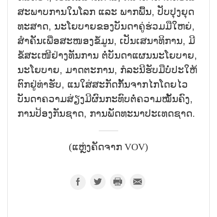
ສະ​ພາບ​ການ​ໃນ​ໂລກ ແລະ ພາ​ກ​ພື້ນ, ປັບ​ປຸງ​ຍຸດ​
ທະ​ສາດ, ນະ​ໂຍ​ບາຍ​ຂອງ​ບັນ​ດາ​ຄູ່​ຮ່ວມ​ມືໃຫຍ່,
ສຳ​ຄັນ​ເພື່ອ​ສະ​ໜອງ​ຂໍ້​ມູນ, ເປັນ​ເສ​ນາ​ທິ​ການ, ມີ​
ຂໍ້​ສະ​ເໜີ​ຢ່າງ​ທັນ​ການ ຕໍ່​ບັນ​ດາ​ແຜນ​ນະ​ໂຍ​ບາຍ,
ນະ​ໂຍ​ບາຍ, ມາດ​ຕະ​ການ, ກໍ​ລະ​ນີ​ຮັບ​ມື​ບໍ່​ປະ​ໃຫ້​
ຕົກ​ຢູ່​ທ່າ​ຮັບ, ແນ​ໃສ່​ສະ​ກັດ​ກັ້ນ​ຈາກ​ໄກໂດຍ​ໄວ
ບັນ​ດາ​ຄວາມ​ສ່ຽງ​ມີ​ຜົນ​ກະ​ທົບ​ຕໍ່​ຄວາມ​ໝັ້ນ​ຄົງ,
ການ​ປ້ອງ​ກັນ​ຊາດ, ການ​ພັດ​ທະ​ນາ​ປະ​ເທດ​ຊາດ.
(ແຫຼ່ງຄັດຈາກ VOV)