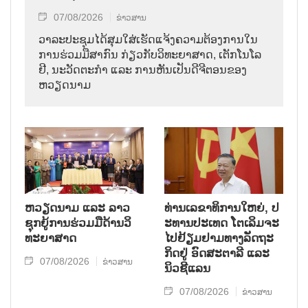
07/08/2026
ຂ່າວສານ
ວາ​ລະ​ປະ​ຊຸມ​ໄດ້​ສຸມ​ໃສ່​ເຮັດ​ແຈ້ງ​ຄວາມ​ຕ້ອງ​ການ​ໃນ​
ການ​ຮ່ວມ​ມື​ສາ​ກົນ ກ່ຽວ​ກັບ​ວິ​ທະ​ຍາ​ສາດ, ເຕັກ​ໂນ​ໂລ​
ຢີ, ນະ​ວັດ​ຕະ​ກຳ ແລະ ການ​ຫັນ​ເປັນ​ດີ​ຈີ​ຕອນ​ຂອງ
ຫວຽດ​ນາມ
ຫວຽດ​ນາມ ແລະ ລາວ​
ທ່ານ​ເລ​ຂາ​ທິ​ການ​ໃຫຍ່, ປ​
ຊຸກ​ຍູ້​ການ​ຮ່ວມ​ມື​ດ້ານວ​ິ​
ະ​ທານ​ປະ​ເທດ ໂຕ​ເລິມ​ຈະ​
ທະ​ຍາ​ສາດ
ໄປ​ຢ້ຽມ​ຢາມ​ທາງ​ລັດ​ຖະ​
ກິດ​ຢູ່ ອົດ​ສະ​ຕາ​ລີ ແລະ
07/08/2026
ຂ່າວສານ
ນິວ​ຊີ​ແລນ
07/08/2026
ຂ່າວສານ