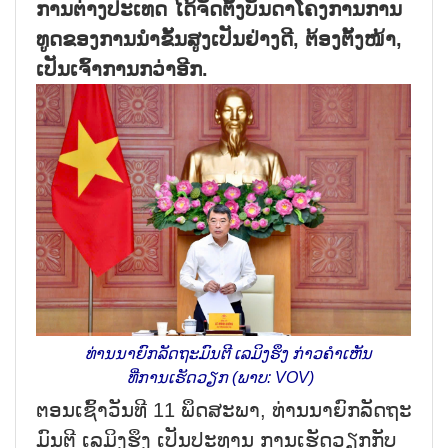
ການ​ຕ່າງ​ປະ​ເທດ ໄດ້​ຈັດ​ຕັ້ງ​ບັນ​ດາ​ໂຄງ​ການ​ການ​
ທູດ​ຂອງ​ການ​ນຳ​ຂັ້ນ​ສູງ​ເປັນ​ຢ່າງ​ດີ, ຕ້ອງ​ຕັ້ງ​ໜ້າ​,
ເປັນ​ເຈົ້າ​ການກວ່າ​ອີກ.
ທ່ານ​ນາ​ຍົກ​ລັດ​ຖະ​ມົນ​ຕີ ເລ​ມິງ​ຮຶງ​ ກ່າວ​ຄຳ​ເຫັນ​
ທີ່ກ​ານ​ເຮັດ​ວຽກ (ພາບ: VOV)
ຕອນ​ເຊົ້າ​ວັນ​ທີ 11 ພຶດ​ສະ​ພາ, ທ່ານ​ນາ​ຍົກ​ລັດ​ຖະ​
ມົນ​ຕີ ເລ​ມິງ​ຮຶງ ເປັນ​ປະ​ທານ ​ການ​ເຮັດ​ວຽກ​ກັບ​