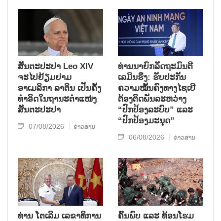
ສັນຕະປະປາ Leo XIV
ທ່ານນາຍົກລັດຖະມົນຕີ
ຈະໄປຢ້ຽມຢາມ
ເລມິນຮຶງ: ຮັບປະກັນ
ອາເມລິກາ ລາຕິນ ເປັນຄັ້ງ
ຄວາມໝັ້ນຄົງທາງໄຊເບີ
ທຳອິດໃນຖານະຕຳແໜ່ງ
ຕ້ອງຕິດພັນລະຫວ່າງ
ສັນຕະປະປາ
“ປົກປ້ອງລະບົບ” ແລະ
“ປົກປ້ອງມະນຸດ”
07/08/2026
ຂ່າວສານ
06/08/2026
ຂ່າວສານ
ທ່ານ ໂຕ​ເລິມ ເລ​ຂາ​ທິ​ການ​
ຄົ້ນ​ພົບ ແລະ ທ້ອນ​ໂຮມ