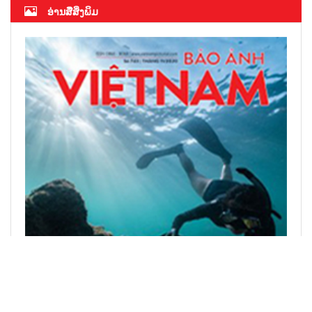
ອ່ານສື່ສິ່ງພິມ