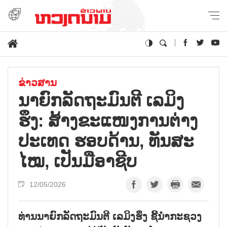
ຂ່າວສານ
ນາ​ຍົກ​ລັດ​ຖະ​ມົນ​ຕີ ເລ​ມິງ​
ຮຶງ: ສ້າງ​ຂະ​ແໜງ​ການ​ຕ່າງ​
ປະ​ເທດ ຮອບ​ດ້ານ, ທັນ​ສະ​
ໄໝ, ເປັນ​ມື​ອາ​ຊີບ
12/05/2026
ທ່ານ​ນາ​ຍົກ​ລັດ​ຖະ​ມົນ​ຕີ ເລ​ມິງ​ຮຶງ ຊີ້​ນຳ​ກະ​ຊວງ​