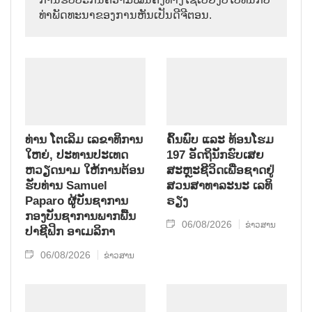
ທ່າພັດທະນາຂອງການຫັນເປັນດີຈີຕອນ.
ທ່ານ ໂຕ​ເລິມ ເລ​ຂາ​ທິ​ການ​
ຄົ້ນ​ພົບ ແລະ ທ້ອນ​ໂຮມ
ໃຫຍ່, ປະ​ທານ​ປະ​ເທດ ​
197 ອັດ​ຖິ​ນັກ​ຮົບ​ເສຍ​
ຫວຽດ​ນາມ ໃຫ້​ການ​ຕ້ອນ​
ສະຫຼະ​ຊີ​ວິດ​ເພື່ອ​ຊາດ​ຢູ່​
ຮັບ​ທ່ານ Samuel
ສວນ​ສາ​ທາ​ລະ​ນະ ເລ​ທິ​
Paparo ຜູ້​ບັນ​ຊາ​ການ
ຣຽງ
ກອງ​ບັນ​ຊາ​ການພາກ​ພື້ນ​
06/08/2026
ຂ່າວສານ
ປາ​ຊີ​ຟິກ ອາ​ເມ​ລິ​ກາ
06/08/2026
ຂ່າວສານ