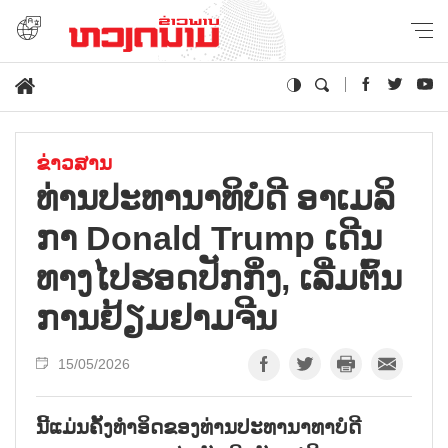
ຂ່າວສານ
ທ່ານ​ປະ​ທາ​ນາ​ທິ​ບໍ​ດີ ອາ​ເມ​ລິ​
ກາ Donald Trump ເດີນ​
ທາງໄປ​ຮອດ​ປັກ​ກິ່ງ, ເລີ່ມ​ຕົ້ນ​
ການ​ຢ້ຽມ​ຢາມ​ຈີນ
15/05/2026
ນີ້​ແມ່ນ​ຄັ້ງ​ທຳ​ອິດ​ຂອງ​ທ່ານ​ປະ​ທາ​ນາ​ທາ​ບໍ​ດີ