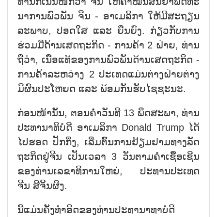
ທ່ານກໍ່​ເນັ້​ນ​ໜັກ​ວ່າ ຈີນ ໃຫ້​ຄຳ​ໝັ້ນ​ສັນ​ຍາ​ພັດ​ທະ​
ນາ​ການ​ພົວ​ພັນ ຈີນ - ອາ​ເມ​ລິ​ກາ ໃຫ້​ມີ​ສະ​ຖຽນ​
ລະ​ພາບ, ປອ​ດ​ໃສ ແລະ ຍືນ​ຍົງ. ກ່ຽວ​ກັບ​ການ​
ຮ່ວມ​ມື​ດ້ານ​ເສດ​ຖະ​ກິດ - ການ​ຄ້າ 2 ຝ່າຍ, ທ່ານ​
ຖື​ວ່າ, ເນື້ອ​ແທ້​ຂ​ອງ​ການ​ພົວ​ພັນ​ດ້ານ​ເສດ​ຖະ​ກິດ -
ການ​ຄ້າ​ລະ​ຫວ່າງ 2 ປະ​ເທດ​ແມ່ນ​ຕ່າງ​ຝ່າຍ​ຕ່າງ​
ມີ​ຜົນ​ປະ​ໂຫຍດ ແລະ ພ້ອມ​ກັນ​ຮັບ​ໄຊ​ຊະ​ນະ.
ກ່ອນ​ໜ້ານັ້ນ, ຕອນ​ຄ່ຳ​ວັນ​ທີ 13 ພຶດ​ສະ​ພາ, ທ່ານ​
ປະ​ທາ​ນາ​ທິ​ບໍ​ດີ ອາ​ເມ​ລິ​ກາ Donald Trump ໄດ້​
ໄປ​ຮອດ ປັກ​ກິ່ງ, ເລີ່ມ​ຕົ້ນ​ການ​ຢ້ຽມ​ຢາມ​ທາງ​ລັດ​
ຖະ​ກິດ​ຢູ່​ຈີນ ​ເປັນ​ເວ​ລາ 3 ວັນ​ຕາມ​ຄຳ​ເຊື້ອ​ເຊີນ​
ຂອງ​ທ່ານ​ເລ​ຂາ​ທິ​ການ​ໃຫຍ່, ປະ​ທານ​ປະ​ເທດ
ຈີນ ສີ​ຈິ້ນ​ຜິງ.
ນີ້​ແມ່ນ​ຄັ້ງ​ທຳ​ອິດ​ຂອງ​ທ່ານ​ປະ​ທາ​ນາ​ທາ​ບໍ​ດີ