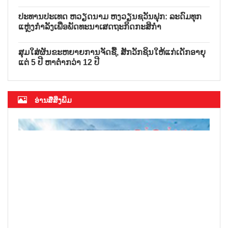
ປະທານປະເທດ ຫວຽດນາມ ຫງວຽນຊວັນຟຸກ: ລະດົມທຸກ
ແຫຼ່ງກຳລັງເພື່ອພັດທະນາເສດຖະກິດກະສິກຳ
ສຸມໃສ່ຜັນຂະຫຍາຍການຈັດຊື້, ສັກວັກຊິນໃຫ້ແກ່ເດັກອາຍຸ
ແຕ່ 5 ປີ ຫາຕ່ຳກວ່າ 12 ປີ
ອ່ານສື່ສິ່ງພິມ