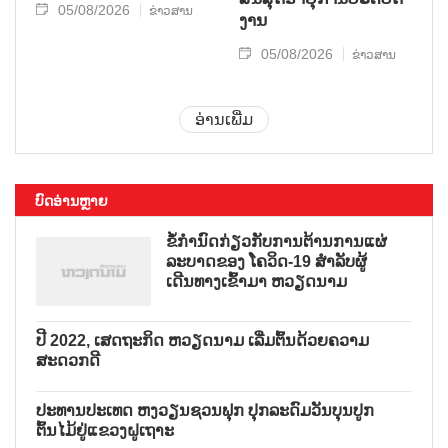
05/08/2026
ຂ່າວສານ
ງານ
05/08/2026
ຂ່າວສານ
ອ່ານເພີ່ມ
ບົດອ່ານຫຼາຍ
ຂໍ້ກຳນົດກ່ຽວກັບການຕ້ານການແຜ່
ລະບາດຂອງ ໂຄວິດ-19 ສຳລັບຜູ້
ເດີນທາງເຂົ້າມາ ຫວຽດນາມ
ປີ 2022, ເສດຖະກິດ ຫວຽດນາມ ເລີ່ມຕົ້ນດ້ວຍຄວາມ
ສະດວກດີ
ປະທານປະເທດ ຫງວຽນຊວນຟຸກ ປຸກລະດົມວັນບຸນປູກ
ຕົ້ນໄມ້ຢູ່ແຂວງຝູເຖາະ