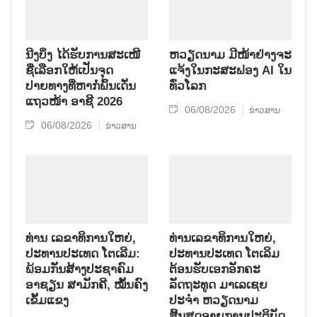
ນີງບິ່ງ ໄດ້ຮັບການສະເໜີ
ຫວຽດນາມ ມີໜ້າຢ່າງຈະ
ຊື່ເລືອກໃຫ້ເປັນຈຸດ
ແຈ້ງໃນກະສະຟອງ AI ໃນ
ປາຍທາງທີ່ຫາກໍ່ພົ້ນເດັ່ນ
ທົ່ວໂລກ
ແຖວໜ້າ ອາຊີ 2026
06/08/2026
ຂ່າວສານ
06/08/2026
ຂ່າວສານ
ທ່ານ ເລຂາທິການໃຫຍ່,
ທ່ານເລຂາທິການໃຫຍ່,
ປະທານປະເທດ ໂຕເລີມ:
ປະທານປະເທດ ໂຕເລິມ
ພ້ອມກັນສ້າງປະຊາຄົມ
ຕ້ອນຮັບເອກອັກຄະ
ອາຊຽນ ສາມັກຄີ, ໝັ້ນຄົງ
ລັດຖະທູດ ມາເລເຊຍ
ເຂັ້ມແຂງ
ປະຈຳ ຫວຽດນາມ
ສິ້ນສຸດອາຍຸການປະຕິບັດ