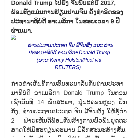
Donald Trump ໄປ​ຍັງ ຈີນ​ນັບ​ແຕ່​ປີ 2017,
ພ້ອມ​ທັງ​ແມ່ນ​ການ​ຢ້ຽມ​ຢາມ​ຈີນ ຄັ້ງ​ທຳ​ອິດ​ຂອງ​​
ປະ​ທາ​ນາ​ທິ​ບໍ​ດີ ອາ​ເມ​ລິ​ກາ ໃນ​ຮອບ​ເວ​ລາ 9 ປີ​
ຜ່ານ​ມາ.
ທ່ານປະທານປະເທດ ຈີນ ສີຈິນຜິ້ງ ແລະ ທ່ານ
ປະທານາທິບໍດີ ອາເມລິກາ Donald Trump
(ພາບ: Kenny Holston/Pool via
REUTERS)
ກ່າວ​ຄຳ​ເຫັນ​ທີ່​ການ​ສົນ​ທະ​ນາ​ລັບ​ກັບ​ທ່ານ​ປະ​ທາ​
ນາ​ທ​ິ​ບໍ​ດີ ອາ​ເມ​ລິ​ກາ Donald Trump ໃນ​ຕອນ​
ເຊົ້າ​ວັນ​ທີ 14 ພຶດ​ສະ​ພາ, ຢູ່​ນະ​ຄອນ​ຫຼວງ ປັກ​
ກິ່ງ, ທ່ານ​ປະ​ທານ​ປະ​ເທດ ຈ​ີນ ສີ​ຈິນ​ຜິ້ງ ໃຫ້​ຮູ້​ວ່າ
2 ຝ່າຍ​ເຫັນ​ດີ​ພ້ອມ​ກັນ​ສ້າງ​ການ​ພົວ​ພັນ​ຍຸດ​ທະ​
ສາດ​ໃຫ້​ມີ​ສະ​ຖຽນ​ລະ​ພາບ ມີ​ລັກ​ສະ​ນະ​ສ້າງ​ສັນ.