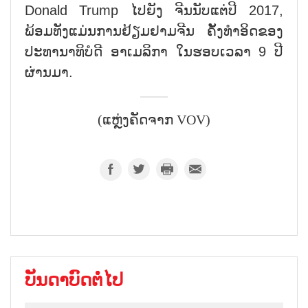
Donald Trump ໄປ​ຍັງ ຈີນ​ນັບ​ແຕ່​ປີ 2017,
ພ້ອມ​ທັງ​ແມ່ນ​ການ​ຢ້ຽມ​ຢາມ​ຈີນ ຄັ້ງ​ທຳ​ອິດ​ຂອງ​​
ປະ​ທາ​ນາ​ທິ​ບໍ​ດີ ອາ​ເມ​ລິ​ກາ ໃນ​ຮອບ​ເວ​ລາ 9 ປີ​
ຜ່ານ​ມາ.
(ແຫຼ່ງຄັດຈາກ VOV)
ບັນດາບົດຕໍ່ໄປ