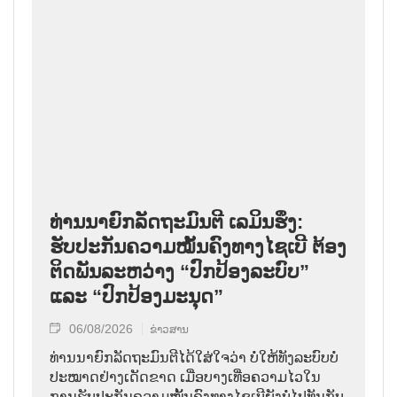
ທ່ານນາຍົກລັດຖະມົນຕີ ເລມິນຮຶງ:
ຮັບປະກັນຄວາມໝັ້ນຄົງທາງໄຊເບີ ຕ້ອງ
ຕິດພັນລະຫວ່າງ “ປົກປ້ອງລະບົບ”
ແລະ “ປົກປ້ອງມະນຸດ”
06/08/2026
ຂ່າວສານ
ທ່ານນາຍົກລັດຖະມົນຕີໄດ້ໃສ່ໃຈວ່າ ບໍ່ໃຫ້ທັງລະບົບບໍ່
ປະໝາດຢ່າງເດັດຂາດ ເມື່ອບາງເທື່ອຄວາມໄວໃນ
ການຮັບປະກັນຄວາມໝັ້ນຄົງທາງໄຊເບີຍັງບໍ່ໄປທັນກັບ