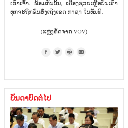
ເຂົາເຈົ້າ. ພ້ອມກັນນັ້ນ, ເຄື່ອງຊ່ວຍເຫຼືອບັນເທົາ
ທຸກຈະຖືກຂົນສົ່ງເຖິງເຂດ ກາຊາ ໃນທັນທີ.
(ແຫຼ່ງຄັດຈາກ VOV)
ບັນດາບົດຕໍ່ໄປ