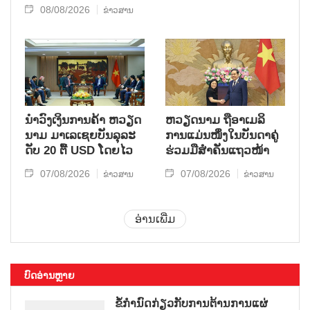
08/08/2026
ຂ່າວສານ
ນຳ​ວົງ​ເງິນ​ການ​ຄ້າ ຫວຽດ​
ຫ​ວຽດ​ນາມ ຖື​ອາ​ເມ​ລິ​
ນາມ ມາ​ເລ​ເຊຍ​ບັນ​ລຸ​ລະ​
ການ​ແມ່ນ​ໜຶ່ງ​ໃນ​ບັນ​ດາ​ຄູ່​
ດັບ 20 ຕື້ USD ໂດຍ​ໄວ
ຮ່ວມ​ມື​ສຳ​ຄັນ​ແຖວ​ໜ້າ
07/08/2026
07/08/2026
ຂ່າວສານ
ຂ່າວສານ
ອ່ານເພີ່ມ
ບົດອ່ານຫຼາຍ
ຂໍ້ກຳນົດກ່ຽວກັບການຕ້ານການແຜ່