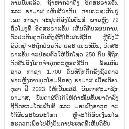
ຕາມນັ້ນແລ້ວ, ຖ້າຫາກວ່າທັງ ອິດສະຣາແອັນ
ແລະ ຮາມາສ ເຫັນດີນຳກັນ, ການປະທະກັນຢູ່
ເຂດ ກາຊາ ຈະຢຸດຕິລົງໃນທັນທີ. ພາຍຫຼັງ 72
ຊົ່ວໂມງທີ່ ອິດສະຣາແອັນ ເຫັນດີກັບແຜນການ,
ຕົວປະກັນທຸກຄົນທັງຜູ້ທີ່ໄດ້ເສຍຊີວິດ ຫຼືຍັງມີ
ຊີວິດຢູ່ ຈະຖືກປ່ອຍຕົວ ແລະ ແທນທີນັ້ນ, ອິດສະ
ຣາແອັນ ຈະປ່ອຍຕົວໃຫ້ນັກໂທດ 250 ຄົນ ທີ່ຖືກ
ຕັດສິນລົງໂທດຈຳຄຸກຕະຫຼອດຊີວິດ ພ້ອມກັບ
ຊາວ ກາຊາ 1.700 ຄົນທີ່ຖືກກັກຂັງຊົ່ວຄາວ
ພາຍຫຼັງການບຸກໂຈມຕີຂອງ ຮາມາສ ເມື່ອເດືອນ
ຕຸລາ ປີ 2023 ໃຫ້ເປັນເສລີ. ບັນດາສະມາຊິກ
ຮາມາສ, ບັນດາຜູ້ທີ່ໄດ້ໃຫ້ຄຳໝັ້ນສັນຍາດຳລົງ
ຊີວິດຮ່ວມໂດຍສັນຕິ ແລະ ມອບສົ່ງອາວຸດ ຈະ
ໄດ້ຮັບອະໄພຍະໂທດ ຫຼືຈະໄດ້ຮັບເງື່ອນໄຂ
ສະດວກເພື່ອໄປຍັງບັນດາປະເທດທີ່ເຫັນດີຮັບ