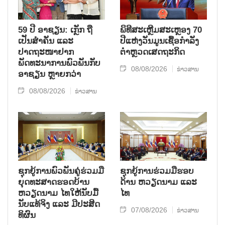
59 ປີ ອາຊຽນ: ເກຼັກ ຖື
ພິທີສະເຫຼີມສະເຫຼອງ 70
ເປັນສຳຄັນ ແລະ
ປີແຫ່ງວັນມູນເຊື້ອກຳລັງ
ປາດຖະໜາຢາກ
ຕຳຫຼວດເສດຖະກິດ
ພັດທະນາການພົວພັນກັບ
08/08/2026
ຂ່າວສານ
ອາຊຽນ ຫຼາຍກວ່າ
08/08/2026
ຂ່າວສານ
ຊຸກ​ຍູ້​ການ​ພົວ​ພັນ​ຄູ່​ຮ່ວມ​ມື​
ຊຸກຍູ້ການຮ່ວມມືຮອບ
ຍຸດ​ທະ​ສາດ​ຮອດ​ບ້ານ
ດ້ານ ຫວຽດນາມ ແລະ
ຫວຽດ​ນາມ ໄທ​ໃຫ້​ນັບ​ມື້​
ໄທ
ນັບ​ແທ້​ຈິງ ແລະ ມີ​ປະ​ສິດ​
07/08/2026
ຂ່າວສານ
ທິ​ຜົນ