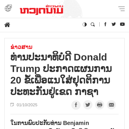
ຂ່າວສານ
ທ່ານ​ປະນາ​ທິ​ບໍ​ດີ Donald
Trump ປະ​ກາດ​ແຜນ​ການ
20 ຂໍ້​ເພື່ອ​ແນ​ໃສ່​ຢຸດ​ຕິ​ການ​
ປະ​ທະ​ກັນ​ຢູ່​ເຂດ ກາ​ຊາ
01/10/2025
ໃນການພົບປະກັບທ່ານ Benjamin