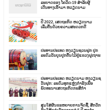
ລະບາດຂອງ ໂຄວິດ-19 ສຳລັບຜູ້
ເດີນທາງເຂົ້າມາ ຫວຽດນາມ
ປີ 2022, ເສດຖະກິດ ຫວຽດນາມ
ເລີ່ມຕົ້ນດ້ວຍຄວາມສະດວກດີ
ປະທານປະເທດ ຫງວຽນຊວນຟຸກ ປຸກ
ລະດົມວັນບຸນປູກຕົ້ນໄມ້ຢູ່ແຂວງຝູເຖາະ
ປະທານປະເທດ ຫວຽດນາມ ຫງວຽນຊ
ວັນຟຸກ: ລະດົມທຸກແຫຼ່ງກຳລັງເພື່ອ
ພັດທະນາເສດຖະກິດກະສິກຳ
ສຸມໃສ່ຜັນຂະຫຍາຍການຈັດຊື້, ສັກວັກ