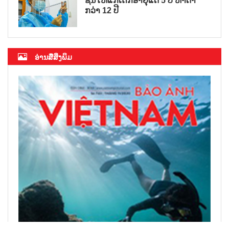
ຊິນໃຫ້ແກ່ເດັກອາຍຸແຕ່ 5 ປີ ຫາຕ່ຳ
ກວ່າ 12 ປີ
ອ່ານສື່ສິ່ງພິມ