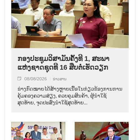
ກອງປະຊຸມວິສາມັນຄັ້ງທີ 1, ສະພາ
ແຫ່ງຊາດຊຸດທີ 16 ສືບຕໍ່ເຮັດວຽກ
08/08/2026
ຂ່າວສານ
ຮ່າງກົດໝາຍໄດ້ສ້າງຫຼາຍເນື້ອໃນກ່ຽວຂ້ອງການການ
ຄຸ້ມຄອງຄວາມສ່ຽງ, ຄວບຄຸມສິນຄ້າ, ຜູ້ນຳໃຊ້
ສຸດທ້າຍ, ຈຸດປະສົງນຳໃຊ້ສຸດທ້າຍ...