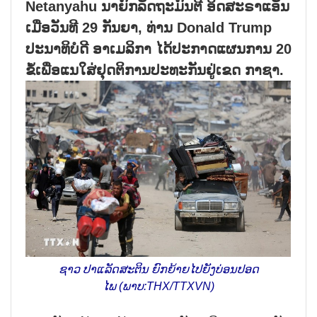
Netanyahu ນາຍົກລັດຖະມົນຕີ ອິດສະຣາແອັນ
ເມື່ອວັນທີ 29 ກັນຍາ, ທ່ານ Donald Trump
ປະນາທິບໍດີ ອາເມລິກາ ໄດ້ປະກາດແຜນການ 20
ຂໍ້ເພື່ອແນໃສ່ຢຸດຕິການປະທະກັນຢູ່ເຂດ ກາຊາ.
ຊາວ ປາແລັດສະຕິນ ຍົກຍ້າຍໄປຍັງບ່ອນປອດ
ໄພ (ພາບ:THX/TTXVN)