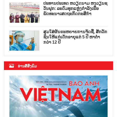
ປະທານປະເທດ ຫວຽດນາມ ຫງວຽນຊ
ວັນຟຸກ: ລະດົມທຸກແຫຼ່ງກຳລັງເພື່ອ
ພັດທະນາເສດຖະກິດກະສິກຳ
ສຸມໃສ່ຜັນຂະຫຍາຍການຈັດຊື້, ສັກວັກ
ຊິນໃຫ້ແກ່ເດັກອາຍຸແຕ່ 5 ປີ ຫາຕ່ຳ
ກວ່າ 12 ປີ
ອ່ານສື່ສິ່ງພິມ