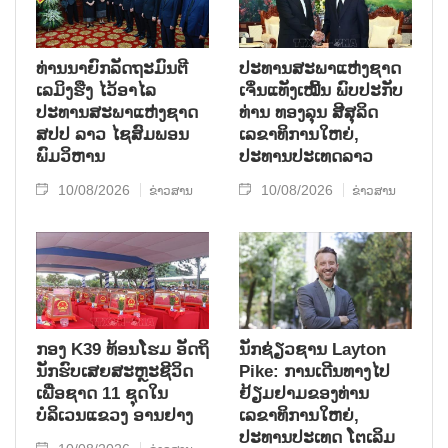
ທ່ານນາຍົກລັດຖະມົນຕີ
ປະທານສະພາແຫ່ງຊາດ
ເລມິງຮືງ ໄວ້ອາໄລ
ເຈິ່ນແທັງເໝີ້ນ ພົບປະກັບ
ປະທານສະພາແຫ່ງຊາດ
ທ່ານ ທອງລຸນ ສີສຸລິດ
ສປປ ລາວ ໄຊສົມພອນ
ເລຂາທິການໃຫຍ່,
ພົມວິຫານ
ປະທານປະເທດລາວ
10/08/2026
10/08/2026
ຂ່າວສານ
ຂ່າວສານ
ກອງ K39 ທ້ອນໂຮມ ອັດຖິ
ນັກຊ່ຽວຊານ Layton
ນັກຮົບເສຍສະຫຼະຊີວິດ
Pike: ການເດີນທາງໄປ
ເພື່ອຊາດ 11 ຊຸດໃນ
ຢ້ຽມຢາມຂອງທ່ານ
ບໍລິເວນແຂວງ ອານຢາງ
ເລຂາທິການໃຫຍ່,
ປະທານປະເທດ ໂຕເລິມ