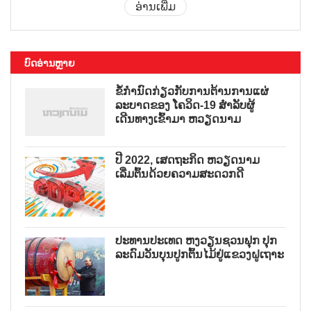
ອ່ານເພີ່ມ
ບົດອ່ານຫຼາຍ
ຂໍ້ກຳນົດກ່ຽວກັບການຕ້ານການແຜ່
ລະບາດຂອງ ໂຄວິດ-19 ສຳລັບຜູ້
ເດີນທາງເຂົ້າມາ ຫວຽດນາມ
ປີ 2022, ເສດຖະກິດ ຫວຽດນາມ
ເລີ່ມຕົ້ນດ້ວຍຄວາມສະດວກດີ
ປະທານປະເທດ ຫງວຽນຊວນຟຸກ ປຸກ
ລະດົມວັນບຸນປູກຕົ້ນໄມ້ຢູ່ແຂວງຝູເຖາະ