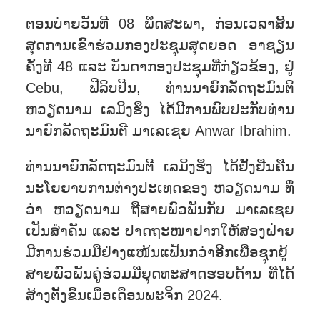
ຕອນ​ບ່າຍ​ວັນ​ທີ 08 ພຶດ​ສະ​ພາ, ກ່ອນ​ເວ​ລາ​ສິ້ນ​
ສຸດ​ການ​ເຂົ້າ​ຮ່ວມກອງ​ປະ​ຊຸມ​ສຸດຍອດ ອາ​ຊຽນ​
ຄັ້ງ​ທີ 48 ແລະ ບັນ​ດາກອງ​ປະ​ຊຸມ​ທີ່​ກ່ຽວ​ຂ້ອງ​, ຢູ່
Cebu, ຟີ​ລິບ​ປິນ, ທ່ານ​ນາ​ຍົກ​ລັດ​ຖະ​ມົນ​ຕີ
ຫວຽດ​ນາມ ເລ​ມິງ​ຮຶງ ໄດ້​ມີ​ການ​ພົບ​ປະ​ກັບ​ທ່ານ​
ນາ​ຍົກ​ລັດ​ຖະ​ມົນ​ຕີ ມາ​ເລ​ເຊຍ Anwar Ibrahim.
ທ່ານ​ນາຍ​ົກ​ລັດ​ຖະ​ມົນ​ຕີ ເລ​ມິງ​ຮຶງ ໄດ້​ຢັ້ງ​ຢືນ​ຄືນ​
ນະ​ໂຍ​ຍາບ​ການ​ຕ່າງ​ປະ​ເທດ​ຂອງ ຫວຽດ​ນາມ ທີ່​
ວ່າ ຫວຽດ​ນາມ ຖື​ສາຍ​ພົວ​ພັນ​ກັບ ມາ​ເລ​ເຊຍ
ເປັນ​ສຳ​ຄັນ ແລະ ປາດ​ຖະ​ໜາ​ຢາກ​ໃຫ້​ສອງ​ຝ່າຍ​
ມີ​ການ​ຮ່ວມ​ມື​ຢ່າງ​ແໜ້ນ​ແຟ້ນກວ່າ​ອີກ​ເພື່ອ​ຊຸກ​ຍູ້​
ສາຍ​ພົວ​ພັນ​ຄູ່​ຮ່ວມ​ມື​ຍຸດ​ທະ​ສາດ​ຮອບ​ດ້ານ ທີ່​ໄດ້​
ສ້າງ​ຕັ້ງຂຶ້ນ​ເມື່ອ​ເດືອນ​ພະ​ຈິກ 2024.