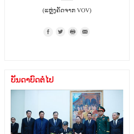
(ແຫຼ່ງຄັດຈາກ VOV)
ບັນດາບົດຕໍ່ໄປ