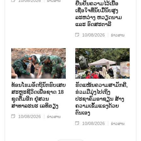
10/08/2026
ຂ່າວສານ
ຢືນຢັນຄວາມໄວ້ເນື້ອ
ເຊື່ອໃຈທີ່ນັບມື້ນັບສູງ
ລະຫວ່າງ ຫວຽດນາມ
ແລະ ອົດສະຕາລີ
10/08/2026
ຂ່າວສານ
ທ້ອນໂຮມອັດຖິນັກຮົບເສຍ
ຮັດແໜ້ນຄວາມສາມັກຄີ,
ສະຫຼະຊີວິດເພື່ອຊາດ 18
ຮ່ວມມືມຸ່ງໄປເຖິງ
ຊຸດຕື່ມອີກ ຢູ່ສວນ
ປະຊາຄົມອາຊຽນ ສ້າງ
ສາທາລະນະ ເລທິຣຽງ
ຄວາມເຂັ້ມແຂງດ້ວຍ
ຕົນເອງ
10/08/2026
ຂ່າວສານ
10/08/2026
ຂ່າວສານ