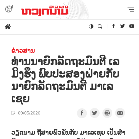
ຂ່າວສານ
ທ່ານ​ນາ​ຍົກ​ລັດ​ຖະ​ມົນ​ຕີ ເລ​
ມິງ​ຮຶງ ພົບ​ປະ​ສອງ​ຝ່າຍ​ກັບ​
ນາ​ຍົກ​ລັດ​ຖະ​ມົນ​ຕີ ມາ​ເລ​
ເຊຍ
09/05/2026
ວຽດ​ນາມ ຖື​ສາຍ​ພົວ​ພັນ​ກັບ ມາ​ເລ​ເຊຍ ເປັນ​ສຳ​