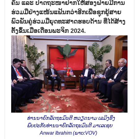
ຄັນ ແລະ ປາດ​ຖະ​ໜາ​ຢາກ​ໃຫ້​ສອງ​ຝ່າຍ​ມີ​ການ​
ຮ່ວມ​ມື​ຢ່າງ​ແໜ້ນ​ແຟ້ນກວ່າ​ອີກ​ເພື່ອ​ຊຸກ​ຍູ້​ສາຍ​
ພົວ​ພັນ​ຄູ່​ຮ່ວມ​ມື​ຍຸດ​ທະ​ສາດ​ຮອບ​ດ້ານ ທີ່​ໄດ້​ສ້າງ​
ຕັ້ງຂຶ້ນ​ເມື່ອ​ເດືອນ​ພະ​ຈິກ 2024.
ທ່ານ​ນາ​ຍົກ​ລັດ​ຖະ​ມົນ​ຕີ ຫວຽດ​ນາມ ເລ​ມິງ​ຮຶງ
ພົບ​ປະ​ກັບ​ທ່ານ​ນາ​ຍົກ​ລັດ​ຖະ​ມົນ​ຕີ ມາ​ເລ​ເຊຍ
Anwar Ibrahim (ພາບ:VOV)