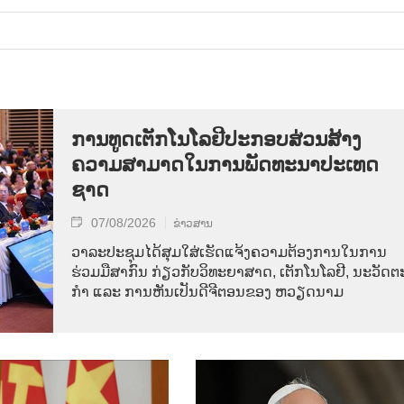
ການ​ທູດ​ເຕັກ​ໂນ​ໂລ​ຢີ​ປະ​ກອບ​ສ່ວນ​ສ້າງ​
ຄວາມ​ສາ​ມາດ​ໃນ​ການ​ພັດ​ທະ​ນາ​ປະ​ເທດ​
ຊາດ
07/08/2026
ຂ່າວສານ
ວາ​ລະ​ປະ​ຊຸມ​ໄດ້​ສຸມ​ໃສ່​ເຮັດ​ແຈ້ງ​ຄວາມ​ຕ້ອງ​ການ​ໃນ​ການ​
ຮ່ວມ​ມື​ສາ​ກົນ ກ່ຽວ​ກັບ​ວິ​ທະ​ຍາ​ສາດ, ເຕັກ​ໂນ​ໂລ​ຢີ, ນະ​ວັດ​ຕະ
ກຳ ແລະ ການ​ຫັນ​ເປັນ​ດີ​ຈີ​ຕອນ​ຂອງ ຫວຽດ​ນາມ