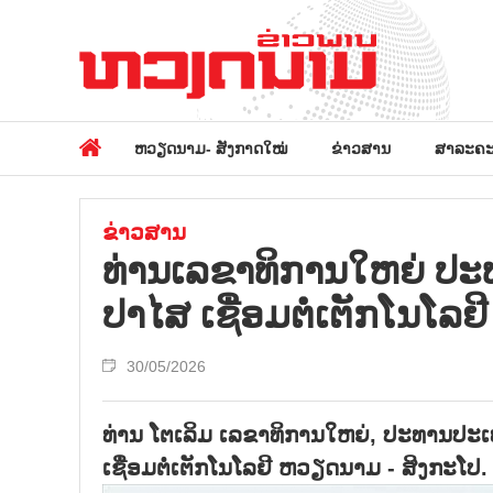
ຫວຽດນາມ- ສັງກາດໃໝ່
ຂ່າວສານ
ສາລະຄະ
ຂ່າວສານ
ທ່ານເລ​ຂາ​ທິ​ການ​ໃຫຍ່ ປະ​ທາ
ປາ​ໄສ ເຊື່ອມ​ຕໍ່​ເຕັກ​ໂນ​ໂລ
30/05/2026
ທ່ານ ໂຕ​ເລິມ ເລ​ຂາ​ທິ​ການ​ໃຫຍ່, ປະ​ທານ​ປະ​ເທ
ເຊື່ອມ​ຕໍ່​ເຕັກ​ໂນ​ໂລ​ຢີ ຫວຽດ​ນາມ - ສິງ​ກະ​ໂປ.