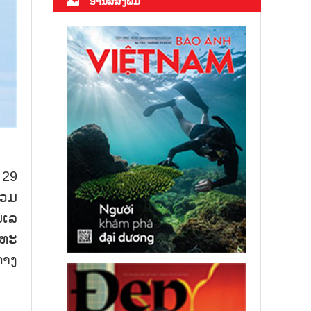
ອ່ານສື່ສິ່ງພິມ
ີ 29
ຮ່ວມ
​ເລ​
​ທະ​
ກາງ​