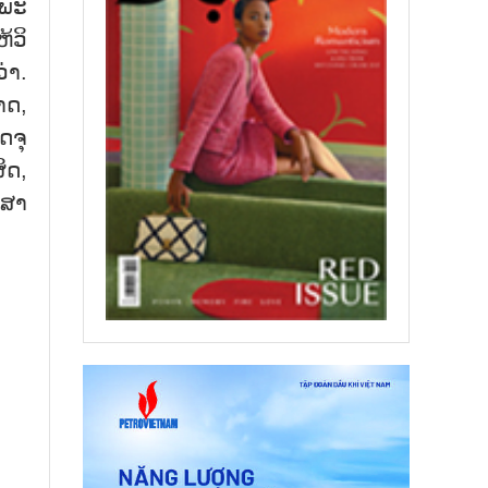
ພະ​
​ວິ​
ວ່າ.
າດ,
​ຈຸ​
ຜິດ,
​ສາ​