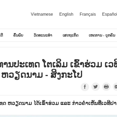
Vietnamese
English
Français
Españo
ດີ
ຄົ້ນພົບ
ວັດທະນະທຳ
ເສດຖະກິດ
ເຫດການ - ບຸກຄົນ
ນ​ປະ​ເທດ ໂຕ​ເລິມ ເຂົ້າ​ຮ່ວ​ມ ເວ​ທີ
​ຢີ ຫວຽດ​ນາມ - ສິງ​ກະ​ໂປ
ດ ຫວຽດ​ນາມ ໄດ້​ເຂົ້າ​ຮ່ວມ ແລະ ກ່າວ​ຄຳ​ເຫັນ​ທີ່​ເວ​ທີ​ປາ​