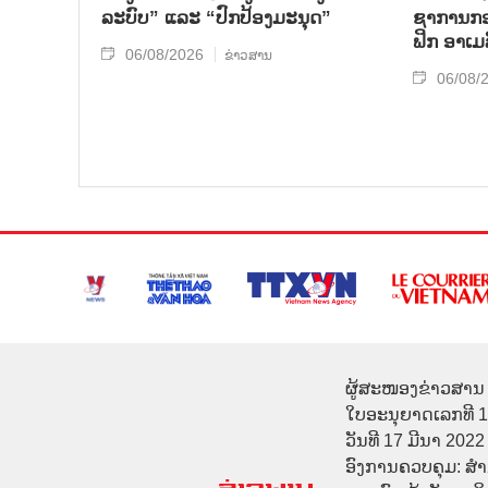
ລະບົບ” ແລະ “ປົກປ້ອງມະນຸດ”
ຊາ​ການກອງ
ຟິກ ອາ​ເມ​
06/08/2026
ຂ່າວສານ
06/08/
ຜູ້ສະໜອງຂ່າວສານ 
ໃບອະນຸຍາດເລກທີ 
ວັນທີ 17 ມີນາ 2022
ອົງການຄວບຄຸມ: ສ