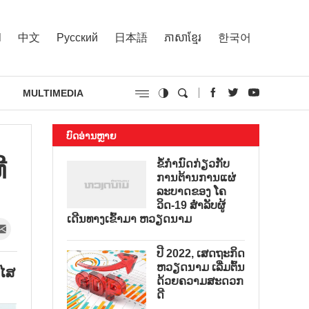
l
中文
Русский
日本語
ភាសាខ្មែរ
한국어
MULTIMEDIA
ບົດອ່ານຫຼາຍ
​
ຂໍ້ກຳນົດກ່ຽວກັບ
ການຕ້ານການແຜ່
ລະບາດຂອງ ໂຄ
ວິດ-19 ສຳລັບຜູ້
ເດີນທາງເຂົ້າມາ ຫວຽດນາມ
ປີ 2022, ເສດຖະກິດ
ຫວຽດນາມ ເລີ່ມຕົ້ນ
ໄສ​
ດ້ວຍຄວາມສະດວກ
ດີ