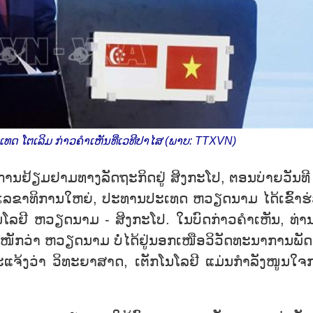
ທດ ໂຕ​ເລິມ ກ່າວ​ຄຳ​ເຫັນ​ທີ່​ເວ​ທີ​ປາ​ໄສ (ພາບ: TTXVN)
​ການ​ຢ້ຽມ​ຢາມ​ທາງ​ລັດ​ຖະ​ກິດ​ຢູ່ ສິງ​ກະ​ໂປ, ຕອນ​ບ່າຍ​ວັນ​ທ
ມ ເລ​ຂາ​ທິ​ການ​ໃຫຍ່, ປະ​ທານ​ປະ​ເທດ ຫວຽດ​ນາມ ໄດ້​ເຂົ້າ​
ກ​ໂນ​ໂລ​ຢີ ຫວຽດ​ນາມ - ສິງ​ກະ​ໂປ. ໃນ​ບົດ​ກ່າວ​ຄ​ຳ​ເຫັນ, ທ່ານ
ັກ​ວ່າ ຫວຽດ​ນາມ ບໍ່​ໄດ້​ຢູ່ນອກ​ເໜືອ​ວິ​ວັດ​ທະ​ນາ​ການ​ພັດ
​ແຈ້ງວ່າ ວິ​ທະ​ຍາ​ສາດ, ເຕັກ​ໂນ​ໂລ​ຢີ ແມ່ນ​ກຳ​ລັງ​ໜູນ​ໃຈ​