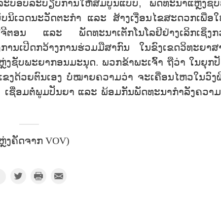
ບອບ​ລະ​ບຽບ​ການ​ໃຫ້​ສົມ​ບູນ​ແບບ, ພັດ​ທະ​ນາ​ແຫຼ່ງ​ຊັບ​
​ບົບ​ນິ​ເວດ​ນະ​ວັດ​ຕະ​ກຳ ແລະ ສ້າງ​ເງື່ອນ​ໄຂ​ສະ​ດວກ​ເພື່ອ​ໃຫ້
ນ​ດີ​ຈີ​ຕອນ ແລະ ພັດ​ທະ​ນາ​ເຕັກ​ໂນ​ໂລ​ຢີ​ຢ່າງ​ເລິກ​ເຊິ່ງກ
ການ​ເປີດກວ້າງ​ການ​ຮ່ວມ​ມື​ສາ​ກົນ ໃນ​ຂົງ​ເຂດ​ວິ​ທະ​ຍາ​ສ
່ງ​ຊັບ​ພະ​ຍາ​ກອນ​ມະ​ນຸດ. ພວກ​ຂ້າ​ພະ​ເຈົ້າ ຖື​ວ່າ ໃນ​ຍຸກ​ປັດ
ັ້ມ​ແຂງ​ດ້ວ​ຍ​ຕົນ​ເອງ ບໍ່​ໝາຍ​ຄວາມ​ວ່າ ຈະ​ເຄື່ອນ​ໄຫວ​ໃນ​ວົງ​
ດ, ເຊື່ອມ​ຕໍ່​ພູມ​ປັນ​ຍາ ແລະ ພ້ອມ​ກັນ​ພັດ​ທະ​ນາ​ກຳ​ລັງ​ຄວາມ
ຫຼ່ງຄັດຈາກ VOV)