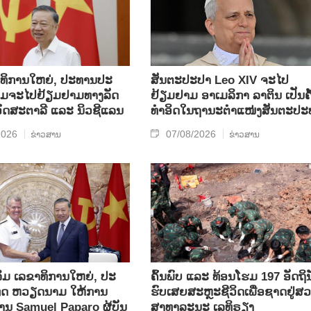
​ທິ​ການ​ໃຫຍ່, ປ​ະ​ທານ​ປະ​
ສັນຕະປະປາ Leo XIV ຈະໄປ
ມ​ຈະ​ໄປ​ຢ້ຽມ​ຢາມ​ທາງ​ລັດ​
ຢ້ຽມຢາມ ອາເມລິກາ ລາຕິນ ເປັນຄັ
 ອົດ​ສະ​ຕາ​ລີ ແລະ ນິວ​ຊີ​ແລນ
ທຳອິດໃນຖານະຕຳແໜ່ງສັນຕະປະ
2026
07/08/2026
ຂ່າວສານ
ຂ່າວສານ
ິມ ເລ​ຂາ​ທິ​ການ​ໃຫຍ່, ປະ​
ຄົ້ນ​ພົບ ແລະ ທ້ອນ​ໂຮມ 197 ອັດ​ຖິ​ນ
ທດ ​ຫວຽດ​ນາມ ໃຫ້​ການ​
ຮົບ​ເສຍ​ສະຫຼະ​ຊີ​ວິດ​ເພື່ອ​ຊາດ​ຢູ່​ສວ
ທ່ານ Samuel Paparo ຜູ້​ບັນ​
ສາ​ທາ​ລະ​ນະ ເລ​ທິ​ຣຽງ