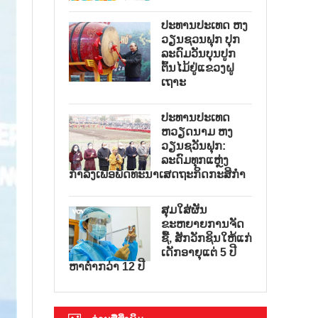
ປະທານປະເທດ ຫງ
ວຽນຊວນຟຸກ ປຸກ
ລະດົມວັນບຸນປູກ
ຕົ້ນໄມ້ຢູ່ແຂວງຝູ
ເຖາະ
ປະທານປະເທດ
ຫວຽດນາມ ຫງ
ວຽນຊວັນຟຸກ:
ລະດົມທຸກແຫຼ່ງ
ກຳລັງເພື່ອພັດທະນາເສດຖະກິດກະສິກຳ
ສຸມໃສ່ຜັນ
ຂະຫຍາຍການຈັດ
ຊື້, ສັກວັກຊິນໃຫ້ແກ່
ເດັກອາຍຸແຕ່ 5 ປີ
ຫາຕ່ຳກວ່າ 12 ປີ