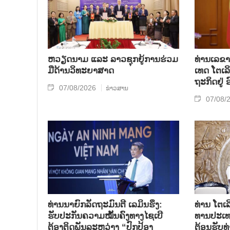
ຫວຽດ​ນາມ ແລະ ລາວ​ຊຸກ​ຍູ້​ການ​ຮ່ວມ​
ທ່ານ​ເລ​ຂາ
ມື​ດ້ານວ​ິ​ທະ​ຍາ​ສາດ
ເທດ ໂຕ​ເລິ
ຖະ​ກິດ​ຢູ່
07/08/2026
ຂ່າວສານ
07/08/
ທ່ານນາຍົກລັດຖະມົນຕີ ເລມິນຮຶງ:
ທ່ານ ໂຕ​ເລ
ຮັບປະກັນຄວາມໝັ້ນຄົງທາງໄຊເບີ
ທານ​ປະ​ເ
ຕ້ອງຕິດພັນລະຫວ່າງ “ປົກປ້ອງ
ຕ້ອນ​ຮັບ​