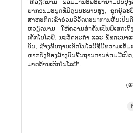
“ຫວຽດ​ນາມ ພວມ​ມາ​ນະ​ພະ​ຍາ​ຍາມ​ປັບ​ປຸງ​ລະ​
ຍາ​ກອນ​ມະ​ນຸດ​ທີ່​ມີ​ຄຸນ​ນະ​ພາບ​ສູງ, ຊຸກ​ຍູ້​ລະ
ສາ​ຫະ​ກິດ​ເຂົ້າ​ຮ່ວມ​ວິ​ວັດ​ທະ​ນາ​ການ​ຫັນ​ເປັ
ຫວຽດ​ນາມ ໃຫ້​ຄວາມ​ສຳ​ຄັນ​ເປັນ​ພິ​ເສດ​ເຖິງ​
ເຕັກ​ໂນ​ໂລ​ຢີ, ນະ​ວັດ​ຕະ​ກຳ ແລະ ພັ​ທ​ດະ​ນາ​ແຫຼ
ບັນ, ສ້າງ​ພື້ນ​ຖານ​ເຕັກ​ໂນ​ໂລ​ຢີ​ທີ່​ມີ​ຄວາມ​ເຂ
ຫາກ​ຍັງ​ຕ້ອງ​ສ້າງ​ບົນ​ພື້ນ​ຖານ​ການ​ຮ່ວມ​ມື​ເປີ
ມາດ​ດ້ານ​ເຕັກ​ໂນ​ໂລ​ຢີ”.
(ແ