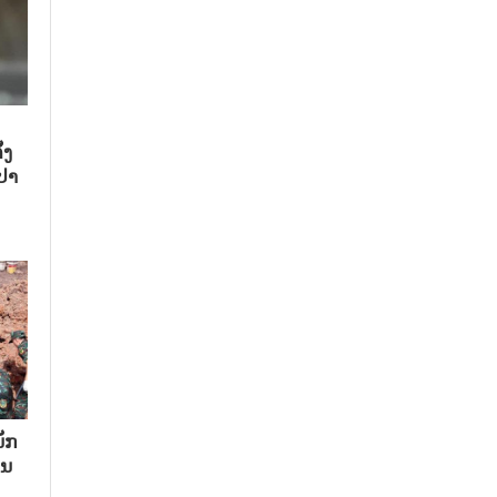
້ງ
ປາ
ັກ​
ນ​