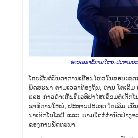
ທ່ານເລ​ຂາ​ທິ​ການ​ໃຫຍ່, ປະ​ທານ​ປະ​ເ
ໂດຍ​ສືບ​ຕໍ່​ບັ​ນ​ດາ​ການ​ເຄື່ອນ​ໄຫວ​ໃນ​ຂອບ​ເຂ​ດ
ພຶດ​ສະ​ພາ ຕາມ​ເວ​ລາ​ທ້ອງ​ຖິ່ນ, ທ່ານ ໂຕ​ເລິ
ແລະ ກ່າວ​ຄຳ​ເຫັນ​ທີ່​ເວ​ທີ​ປາ​ໄສ​ເຊື່ອມ​ຕໍ່​ເຕັ
ຂາ​ທິ​ການ​ໃຫຍ່, ປະ​ທານ​ປະ​ເທດ ໂຕ​ເລິມ ເນັ້ນ​ໜ
ນາ​ເຕັກ​ໂນ​ໂລ​ຢີ ແລະ ຍາມ​ໃດ​ກໍກຳ​ນົດ​ຢ່າງ​ຈະ
ຂອງ​ການ​ພັດ​ທະ​ນາ.