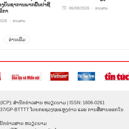
​ບັນ​ຊາ​ການພາກ​ພື້ນ​ປາ​ຊີ​
06/08/2026
ຂ່າວສານ
ລິ​ກາ
2026
ຂ່າວສານ
ອ່ານເພີ່ມ
(ICP): ສຳນັກຂ່າວສານ ຫວຽດນາມ | ISSN: 1606-0261
137/GP-BTTTT ໂດຍກະຊວງຖະແຫຼງຂ່າວ ແລະ ການສື່ສານອອກໃນ
ຳນັກຂ່າວສານ ຫວຽດນາມ