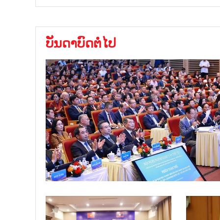
ບັນດາບົດຕໍ່ໄປ