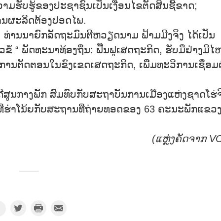
ວາມຮັບຮູ້ຂອງປະຊາຊົນເປັນເງື່ອນໄຂຕັດສິນຊີ້ຂາດ;
ານຜະລິດຕ້ອງປອດໄພ.
ານນາຍົກລັດຖະມົນຕີຫວຽດນາມ ຟ້າມມີງຈິງ ໄດ້ເປັນ
“ ພັດທະນາທ້ອງຖິ່ນ: ຟື້ນຟູເສດຖະກິດ, ຮັບມືຢ່າງມີໄ
ານຕັດຕອນໃນຂົງເຂດເສດຖະກິດ, ເພີີ່ມທະວີການເຊື່ອມຕໍ
າງພັກ ສົມທົບກັບສະຖາບັນການເມືອງແຫ່ງຊາດໂຮ່ຈິ
ະຖານທີ່ຮ່າໂນ້ຍກັບສະຖານທີ່ຖ່າຍທອດຂອງ 63 ຄະນະພັກແຂວ
(ແຫຼ່ງຄັດຈາກ
V