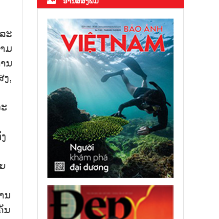
ອ່ານສື່ສິ່ງພິມ
ແລະ
ຕາມ
ການ
ສງ,
ລະ
ັງ
າຍ
້ານ
ຄັນ