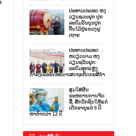
ຍ
ປະທານປະເທດ ຫງ
ວຽນຊວນຟຸກ ປຸກ
ລະດົມວັນບຸນປູກ
ຕົ້ນໄມ້ຢູ່ແຂວງຝູ
ເຖາະ
ປະທານປະເທດ
ຫວຽດນາມ ຫງ
ວຽນຊວັນຟຸກ:
ລະດົມທຸກແຫຼ່ງ
ກຳລັງເພື່ອພັດທະນາເສດຖະກິດກະສິກຳ
ສຸມໃສ່ຜັນ
ຂະຫຍາຍການຈັດ
ຊື້, ສັກວັກຊິນໃຫ້ແກ່
ເດັກອາຍຸແຕ່ 5 ປີ
ຫາຕ່ຳກວ່າ 12 ປີ