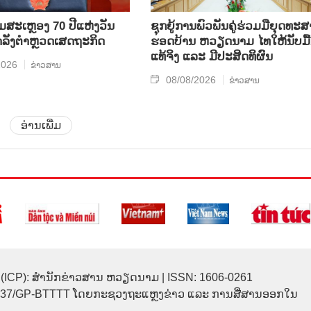
ີມສະເຫຼອງ 70 ປີແຫ່ງວັນ
ຊຸກ​ຍູ້​ການ​ພົວ​ພັນ​ຄູ່​ຮ່ວມ​ມື​ຍຸດ​ທະ​ສ
ກຳລັງຕຳຫຼວດເສດຖະກິດ
ຮອດ​ບ້ານ ຫວຽດ​ນາມ ໄທ​ໃຫ້​ນັບ​ມື້​
ແທ້​ຈິງ ແລະ ມີ​ປະ​ສິດ​ທິ​ຜົນ
2026
ຂ່າວສານ
08/08/2026
ຂ່າວສານ
ອ່ານເພີ່ມ
(ICP): ສຳນັກຂ່າວສານ ຫວຽດນາມ | ISSN: 1606-0261
137/GP-BTTTT ໂດຍກະຊວງຖະແຫຼງຂ່າວ ແລະ ການສື່ສານອອກໃນ