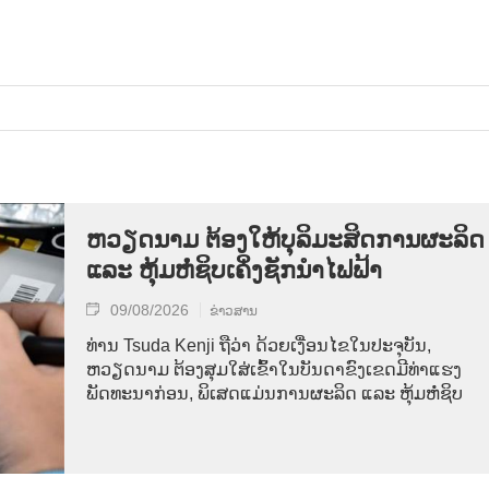
ຫວຽດນາມ ຕ້ອງໃຫ້ບຸລິມະສິດການຜະລິດ
ແລະ ຫຸ້ມຫໍ່ຊິບເຄິ່ງຊັກນຳໄຟຟ້າ
09/08/2026
ຂ່າວສານ
ທ່ານ Tsuda Kenji ຖືວ່າ ດ້ວຍເງື່ອນໄຂໃນປະຈຸບັນ,
ຫວຽດນາມ ຕ້ອງສຸມໃສ່ເຂົ້າໃນບັນດາຂົງເຂດມີທ່າແຮງ
ພັດທະນາກ່ອນ, ພິເສດແມ່ນການຜະລິດ ແລະ ຫຸ້ມຫໍ່ຊິບ