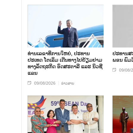
ທ່ານເລຂາທິການໃຫຍ່, ປະທານ
ປະທານສະ
ປະເທດ ໂຕເລິມ ເດີນທາງໄປຢ້ຽມຢາມ
ພອນ ພົມວ
ທາງລັດຖະກິດ ອົດສະຕາລີ ແລະ ນິວຊີ
09/08/
ແລນ
09/08/2026
ຂ່າວສານ