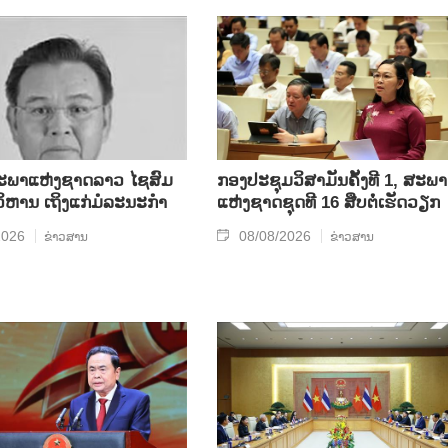
ພາແຫ່ງຊາດລາວ ໄຊສົມ
ກອງປະຊຸມວິສາມັນຄັ້ງທີ 1, ສະພາ
ິຫານ ເຖິງແກ່ມໍລະນະກຳ
ແຫ່ງຊາດຊຸດທີ 16 ສືບຕໍ່ເຮັດວຽກ
2026
08/08/2026
ຂ່າວສານ
ຂ່າວສານ