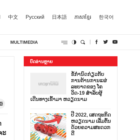
l
中文
Русский
日本語
ភាសាខ្មែរ
한국어
MULTIMEDIA
ບົດອ່ານຫຼາຍ
ຂໍ້ກຳນົດກ່ຽວກັບ
ການຕ້ານການແຜ່
ລະບາດຂອງ ໂຄ
ວິດ-19 ສຳລັບຜູ້
ເດີນທາງເຂົ້າມາ ຫວຽດນາມ
ປີ 2022, ເສດຖະກິດ
ຫວຽດນາມ ເລີ່ມຕົ້ນ
ກ
ດ້ວຍຄວາມສະດວກ
ະຈະ
ດີ