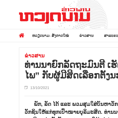
ຫວຽດນາມ- ສັງກາດໃໝ່
ຂ່າວສານ
ສາລະຄະ
ຂ່າວສານ
ທ່ານນາຍົກລັດຖະມົນຕີ ເຮ
ໄພ” ກັບຜູ້ມີສິດເລືອກຕັ້ງນ
13/10/2021
ພັກ
,
ລັດ ໄດ້ ແລະ ພວມສຸມໃສ່ບັນຫາວັກຊ
ວັກຊິນໃຫ້ແກ່ທຸກເປົ້າໝາຍບຸລິມະສິດ. ທ່ານນ