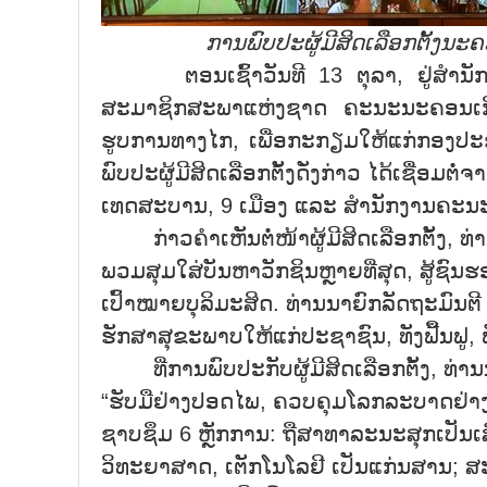
ການພົບປະຜູ້ມີສິດເລືອກຕັ້ງນະຄ
ຕອນເຊົ້າວັນທີ 13 ຕຸລາ, ຢູ່ສຳນັກງາ
ສະມາຊິກສະພາແຫ່ງຊາດ ຄະນະນະຄອນເກີ່ນເທ
ຮູບການທາງໄກ, ເພື່ອກະກຽມໃຫ້ແກ່ກອງປະ
ພົບປະຜູ້ມີສິດເລືອກຕັ້ງດັ່ງກ່າວ ໄດ້ເຊື່ອມ
ເທດສະບານ, 9 ເມືອງ ແລະ ສຳນັກງານຄະນະພ
ກ່າວຄໍາເຫັນຕໍ່ໜ້າຜູ້ມີສິດເລືອກຕັ້ງ, ທ່ານ
ພວມສຸມໃສ່ບັນຫາວັກຊິນຫຼາຍທີ່ສຸດ, ສູ້ຊົນ
ເປົ້າໝາຍບຸລິມະສິດ. ທ່ານນາຍົກລັດຖະມົນຕີ 
ຮັກສາສຸຂະພາບໃຫ້ແກ່ປະຊາຊົນ, ທັງຟື້ນຟູ
ທີ່ການພົບປະກັບຜູ້ມີສິດເລືອກຕັ້ງ, ທ່ານ
“ຮັບມືຢ່າງປອດໄພ, ຄວບຄຸມໂລກລະບາດຢ່າງຄ່
ຊາບຊຶມ 6 ຫຼັກການ: ຖືສາທາລະນະສຸກເປັນເສົ
ວິທະຍາສາດ, ເຕັກໂນໂລຢີ ເປັນແກ່ນສານ; 