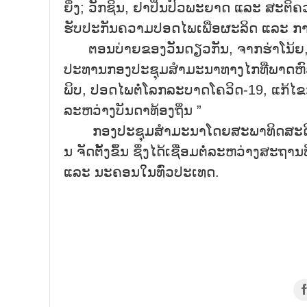
ຍິ່ງ; ວັກຊິນ, ຢາປິ່ນປົວພະຍາດ ແລະ ສະຕິຄ
ຮັບປະກັນຄວາມປອດໄພເພື່ອຜະລິດ ແລະ ກ
ຕອນບ່າຍຂອງວັນດຽວກັນ, ຈາກຮ່າໂນ້ຍ, ທ່
ປະທານກອງປະຊຸມສຳມະນາທາງໄກທີ່ພາດຫົວຂໍ້ 
ພິບ, ປອດໄພຕໍ່ໂລກລະບາດໂຄວິດ-19, ແກ້ໄຂກ
ລະຫວ່າງບັນດາທ້ອງຖິ່ນ ”
ກອງປະຊຸມສຳມະນາໂດຍສະພາທິດສະດີສູນກ
ນ ຈັດຕັ້ງຂຶ້ນ ຊຶ່ງໄດ້ເຊື່ອມຕໍ່ລະຫວ່າງສ
ແລະ ນະຄອນໃນທົ່ວປະເທດ.