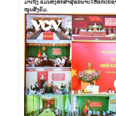
ມາເຖິງ ແມ່ນທັງຮັກສາສຸຂະພາບໃຫ້ແກ່ປະຊ
ໜູນສັງຄົມ.