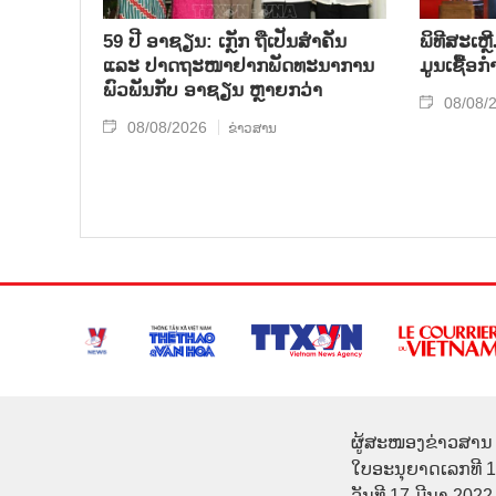
59 ປີ ອາຊຽນ: ເກຼັກ ຖືເປັນສຳຄັນ
ພິທີສະເຫຼ
ແລະ ປາດຖະໜາຢາກພັດທະນາການ
ມູນເຊື້ອ
ພົວພັນກັບ ອາຊຽນ ຫຼາຍກວ່າ
08/08/
08/08/2026
ຂ່າວສານ
ຜູ້ສະໜອງຂ່າວສານ 
ໃບອະນຸຍາດເລກທີ 
ວັນທີ 17 ມີນາ 2022