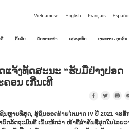
Vietnamese
English
Français
Españo
ດີ
ຄົ້ນພົບ
ວັດທະນະທຳ
ເສດຖະກິດ
ເຫດການ - ບຸກຄົນ
ັດແຈ້ງທັດສະນະ “ຮັບມືຢ່າງປອດ
ະຄອນ ເກີ່ນເທີ
ິນຫຼາຍທີ່ສຸດ
,
ສູ້ຊົນຮອດທ້າຍໄຕມາດ
IV
ປີ
2021
ຈະສັ
າຍົກລັດຖະມົນຕີ ເນັ້ນໜັກວ່າ ໜ້າທີ່ສຳຄັນທີ່ສຸດໃນໄລຍ