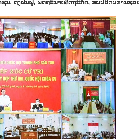
າຊົນ
,
ທັງຟື້ນຟູ
,
ພັດທະນາເສດຖະກິດ
,
ຮັບປະກັນການຊ່ວ