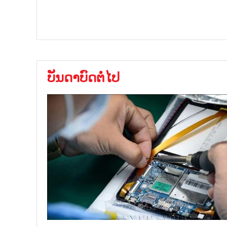
ບັນດາບົດຕໍ່ໄປ