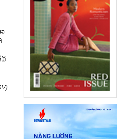
ຫວ
່
ມິ
ງ
OV)