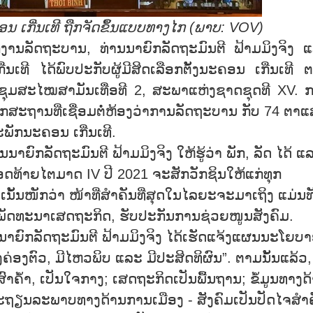
ອນ ເກີ່ນເທີ ຖືກຈັດຂຶ້ນແບບທາງໄກ (ພາບ:
VOV)
ນລັດຖະບານ, ທ່ານນາຍົກລັດຖະມົນຕີ ຟ້າມມິງຈິງ 
ີ ໄດ້ພົບປະກັບຜູ້ມີສິດເລືອກຕັ້ງນະຄອນ ເກີ່ນເທີ 
ຊຸມສະໄໝສາມັນເທື່ອທີ 2, ສະພາແຫ່ງຊາດຊຸດທີ XV. 
ຕໍ່ຈາກສະຖານທີ່ເຊື່ອມຕໍ່ຫ້ອງວ່າການລັດຖະບານ ກັບ 74 ຕາແ
ັກນະຄອນ ເກີ່ນເທີ.
ນາຍົກລັດຖະມົນຕີ ຟ້າມມິງຈິງ ໃຫ້ຮູ້ວ່າ ພັກ, ລັດ ໄດ້ ແ
ຮອດທ້າຍໄຕມາດ IV ປີ 2021 ຈະສັກວັກຊິນໃຫ້ແກ່ທຸກ
ເນັ້ນໜັກວ່າ ໜ້າທີ່ສຳຄັນທີ່ສຸດໃນໄລຍະຈະມາເຖິງ ແມ່ນທ
, ພັດທະນາເສດຖະກິດ, ຮັບປະກັນການຊ່ວຍໜູນສັງຄົມ.
ນາຍົກລັດຖະມົນຕີ ຟ້າມມິງຈິງ ໄດ້ເຮັດແຈ້ງແຜນນະໂຍບ
ອງຕົວ, ມີໄຫວພິບ ແລະ ມີປະສິດທິຜົນ”. ຕາມນັ້ນແລ້ວ,
າຄ້ຳ, ເປັນໃຈກາງ; ເສດຖະກິດເປັນພື້ນຖານ; ຂໍ້ມູນທາງດ
ສະຖຽນລະພາບທາງດ້ານການເມືອງ - ສັງຄົມເປັນປັດໄຈສຳ