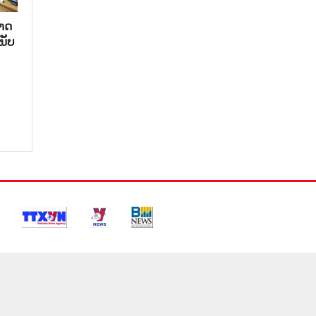
າດ​
ນັບ​