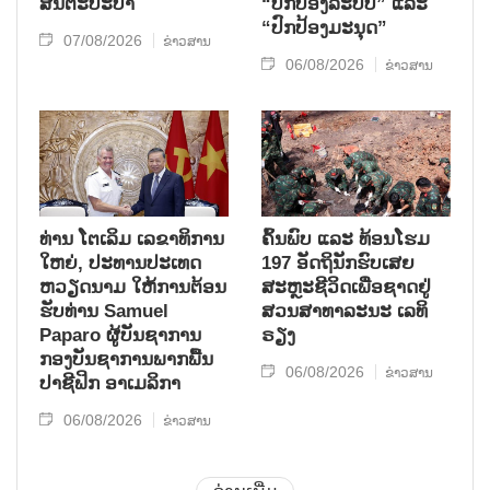
ສັນຕະປະປາ
“ປົກປ້ອງລະບົບ” ແລະ
“ປົກປ້ອງມະນຸດ”
07/08/2026
ຂ່າວສານ
06/08/2026
ຂ່າວສານ
ທ່ານ ໂຕ​ເລິມ ເລ​ຂາ​ທິ​ການ​
ຄົ້ນ​ພົບ ແລະ ທ້ອນ​ໂຮມ
ໃຫຍ່, ປະ​ທານ​ປະ​ເທດ ​
197 ອັດ​ຖິ​ນັກ​ຮົບ​ເສຍ​
ຫວຽດ​ນາມ ໃຫ້​ການ​ຕ້ອນ​
ສະຫຼະ​ຊີ​ວິດ​ເພື່ອ​ຊາດ​ຢູ່​
ຮັບ​ທ່ານ Samuel
ສວນ​ສາ​ທາ​ລະ​ນະ ເລ​ທິ​
Paparo ຜູ້​ບັນ​ຊາ​ການ
ຣຽງ
ກອງ​ບັນ​ຊາ​ການພາກ​ພື້ນ​
06/08/2026
ຂ່າວສານ
ປາ​ຊີ​ຟິກ ອາ​ເມ​ລິ​ກາ
06/08/2026
ຂ່າວສານ