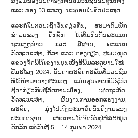
ສິ່ງພິມຂອງບັນດາອົງການສື່ມວນຊົນຂັ້ນສູນກາງ
ແລະ ຂອງ 63 ແຂວງ, ນະຄອນໃນທົ່ວປະເທດ.
ແລະກໍ່ໃນຕອນເຊົ້າວັນດຽວກັນ, ສະມາຄົມນັກ
ຂ່າວແຂວງ ດັກລັກ ໄດ້ສົມທົບກັບພະແນກ
ຖະແຫຼງຂ່າວ ແລະ ສື່ສານ, ພະແນກ
ວັດທະນະທຳ, ກິລາ ແລະ ທ່ອງທ່ຽວ, ຫໍສະໝຸດ
ແຂວງຈັດພິທີໄຂງານບຸນໜັງສືພິມລະດູບານໃໝ່
ປີມະໂລງ 2024. ບັນດາຜະລິດຕະພັນສື່ມວນຊົນ
ທີ່ໄດ້ນຳມາວາງສະແດງ ແມ່ນຮູບພາບທີ່ມີຊີວິດ
ຊີວາກ່ຽວກັບຊີວິດການເມືອງ, ເສດຖະກິດ,
ວັດທະນະທຳ, ຜົນງານການອອກແຮງງານ,
ຜະລິດ, ມຸ່ງໄປເຖິງອະນາຄົດອັນດີງາມຂອງ
ປະເທດຊາດ. ເຫດການໄດ້ຈັດຂຶ້ນຢູ່ຫໍສະໝຸດ
ດັກລັກ ແຕ່ວັນທີ 5 – 14 ກຸມພາ 2024.