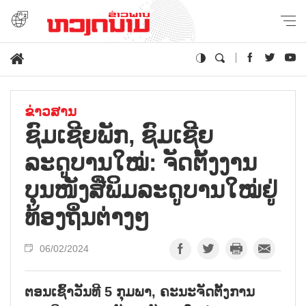
ຂ່າວສານ
ຊົມເຊີຍພັກ, ຊົມເຊີຍ
ລະດູບານໃໝ່: ຈັດຕັ້ງງານ
ບຸນໜັງສືພິມລະດູບານໃໝ່ຢູ່
ທ້ອງຖິ່ນຕ່າງໆ
06/02/2024
ຕອນເຊົ້າວັນທີ 5 ກຸມພາ, ຄະນະຈັດຕັ້ງການ