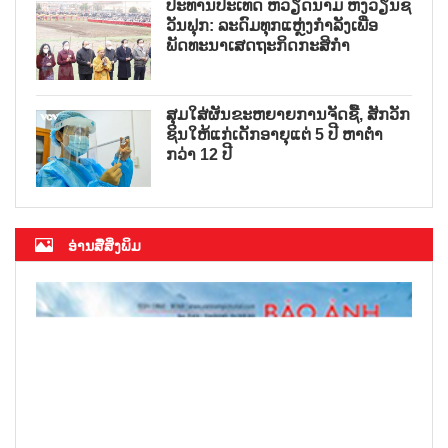
ປະທານປະເທດ ຫວຽດນາມ ຫງວຽນຊ
ວັນຟຸກ: ລະດົມທຸກແຫຼ່ງກຳລັງເພື່ອ
ພັດທະນາເສດຖະກິດກະສິກຳ
ສຸມໃສ່ຜັນຂະຫຍາຍການຈັດຊື້, ສັກວັກ
ຊິນໃຫ້ແກ່ເດັກອາຍຸແຕ່ 5 ປີ ຫາຕ່ຳ
ກວ່າ 12 ປີ
ອ່ານສື່ສິ່ງພິມ