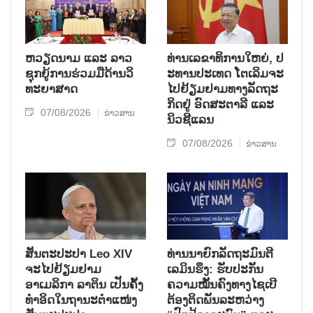
ຫວຽດ​ນາມ ແລະ ລາວ​
ທ່ານ​ເລ​ຂາ​ທິ​ການ​ໃຫຍ່, ປ​
ຊຸກ​ຍູ້​ການ​ຮ່ວມ​ມື​ດ້ານວ​ິ​
ະ​ທານ​ປະ​ເທດ ໂຕ​ເລິມ​ຈະ​
ທະ​ຍາ​ສາດ
ໄປ​ຢ້ຽມ​ຢາມ​ທາງ​ລັດ​ຖະ​
ກິດ​ຢູ່ ອົດ​ສະ​ຕາ​ລີ ແລະ
07/08/2026
ຂ່າວສານ
ນິວ​ຊີ​ແລນ
07/08/2026
ຂ່າວສານ
ສັນຕະປະປາ Leo XIV
ທ່ານນາຍົກລັດຖະມົນຕີ
ຈະໄປຢ້ຽມຢາມ
ເລມິນຮຶງ: ຮັບປະກັນ
ອາເມລິກາ ລາຕິນ ເປັນຄັ້ງ
ຄວາມໝັ້ນຄົງທາງໄຊເບີ
ທຳອິດໃນຖານະຕຳແໜ່ງ
ຕ້ອງຕິດພັນລະຫວ່າງ