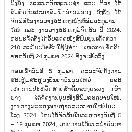
ນິງບິ່ງ, ພະແນກວັດທະນະທຳ ແລະ ກິລາ ໄດ້
ສົມທົບກັບສະມາຄົມນັກຂ່າວແຂວງ ນິງບິ່ງ ໄດ້
ຈັດພິທີໄຂງານວາງສະແດງໜັງສືພິມລະດູບານ
ໃໝ່ ແລະ ງານວາງສະແດງວິຈິດສິນ ປີ 2024.
ຄະນະຈັດຕັ້ງໄດ້ອັບແດດໜັງສືພິມບຸນເຕັດກ່ວາ
210 ສະບັບເພື່ອຮັບໃຊ້ຜູ້ອ່ານ. ເຫດການຈັດຂຶ້ນ
ຮອດວັນທີ 24 ກຸມພາ 2024 ຈຶ່ງຈະອັດລົງ.
ຕອນເຊົ້າວັນທີ 5 ກຸມພາ, ຄະນະຈັດຕັ້ງການ
ສະເຫຼີມສະຫຼອງບັນດາວັນບຸນໃຫຍ່ ແລະ
ເຫດການປະຫວັດສາດສຳຄັນຂອງແຂວງ ເຮົ້າ
ຢາງ ໄດ້ຈັດງານບຸນໜັງສືພິມລະດູບານໃໝ່,
ງານວາງສະແດງພາບຖ່າຍລະດູບານໃໝ່ປີມະ
ໂລງ 2024. ໂດຍໄດ້ຈັດຂຶ້ນໃນລະຫວ່າງວັນທີ 5
– 19 ກຸມພາ 2024, ເຫດການໄດ້ແນະນຳບັນດາ