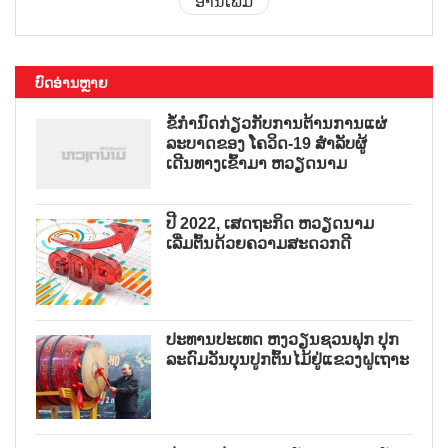
ອ່ານເພີ່ມ
ບົດອ່ານຫຼາຍ
ຂໍ້ກຳນົດກ່ຽວກັບການຕ້ານການແຜ່
ລະບາດຂອງ ໂຄວິດ-19 ສຳລັບຜູ້
ເດີນທາງເຂົ້າມາ ຫວຽດນາມ
ປີ 2022, ເສດຖະກິດ ຫວຽດນາມ
ເລີ່ມຕົ້ນດ້ວຍຄວາມສະດວກດີ
ປະທານປະເທດ ຫງວຽນຊວນຟຸກ ປຸກ
ລະດົມວັນບຸນປູກຕົ້ນໄມ້ຢູ່ແຂວງຝູເຖາະ