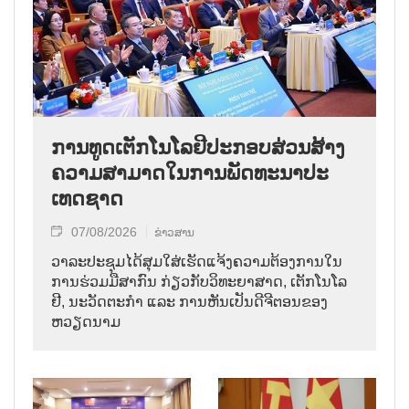
ການ​ທູດ​ເຕັກ​ໂນ​ໂລ​ຢີ​ປະ​ກອບ​ສ່ວນ​ສ້າງ​
ຄວາມ​ສາ​ມາດ​ໃນ​ການ​ພັດ​ທະ​ນາ​ປະ​
ເທດ​ຊາດ
07/08/2026
ຂ່າວສານ
ວາ​ລະ​ປະ​ຊຸມ​ໄດ້​ສຸມ​ໃສ່​ເຮັດ​ແຈ້ງ​ຄວາມ​ຕ້ອງ​ການ​ໃນ​
ການ​ຮ່ວມ​ມື​ສາ​ກົນ ກ່ຽວ​ກັບ​ວິ​ທະ​ຍາ​ສາດ, ເຕັກ​ໂນ​ໂລ​
ຢີ, ນະ​ວັດ​ຕະ​ກຳ ແລະ ການ​ຫັນ​ເປັນ​ດີ​ຈີ​ຕອນ​ຂອງ
ຫວຽດ​ນາມ