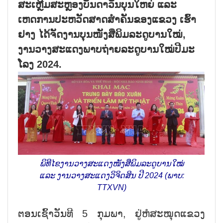
ສະເຫຼີມສະຫຼອງບັນດາວັນບຸນໃຫຍ່ ແລະ
ເຫດການປະຫວັດສາດສຳຄັນຂອງແຂວງ ເຮົ້າ
ຢາງ ໄດ້ຈັດງານບຸນໜັງສືພິມລະດູບານໃໝ່,
ງານວາງສະແດງພາບຖ່າຍລະດູບານໃໝ່ປີມະ
ໂລງ 2024.
ພິທີໄຂງານວາງສະແດງໜັງສືພິມລະດູບານໃໝ່
ແລະ ງານວາງສະແດງວິຈິດສິນ ປີ 2024 (ພາບ:
TTXVN)
ຕອນເຊົ້າວັນທີ 5 ກຸມພາ, ຢູ່ຫໍສະໝຸດແຂວງ