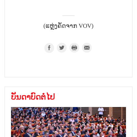
(ແຫຼ່ງຄັດຈາກ VOV)
ບັນດາບົດຕໍ່ໄປ