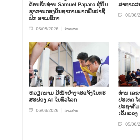
ຕ້ອນ​ຮັບ​ທ່ານ Samuel Paparo ຜູ້​ບັນ​
ສາ​ທາ​ລະ​
ຊາ​ການກອງ​ບັນ​ຊາ​ການພາກ​ພື້ນ​ປາ​ຊີ​
06/08/
ຟິກ ອາ​ເມ​ລິ​ກາ
06/08/2026
ຂ່າວສານ
ຫວຽດນາມ ມີໜ້າຢ່າງຈະແຈ້ງໃນກະ
ທ່ານ ເລຂ
ສະຟອງ AI ໃນທົ່ວໂລກ
ປະເທດ ໂຕ
ປະຊາຄົມ 
06/08/2026
ຂ່າວສານ
ເຂັ້ມແຂງ
05/08/