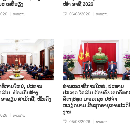
ນະ ເລ​ທິ​ຣຽງ
ໜ້າ ອາຊີ 2026
2026
06/08/2026
ຂ່າວສານ
ຂ່າວສານ
າທິການໃຫຍ່, ປະທານ
ທ່ານເລຂາທິການໃຫຍ່, ປະທານ
ເລີມ: ພ້ອມກັນສ້າງ
ປະເທດ ໂຕເລິມ ຕ້ອນຮັບເອກອັກຄ
ອາຊຽນ ສາມັກຄີ, ໝັ້ນຄົງ
ລັດຖະທູດ ມາເລເຊຍ ປະຈຳ
ຫວຽດນາມ ສິ້ນສຸດອາຍຸການປະຕິບ
ງານ
2026
ຂ່າວສານ
05/08/2026
ຂ່າວສານ