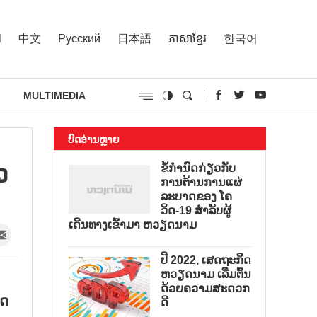
l
中文
Русский
日本語
ភាសាខ្មែរ
한국어
MULTIMEDIA
ບົດອ່ານຫຼາຍ
​
ຂໍ້ກຳນົດກ່ຽວກັບ
ການຕ້ານການແຜ່
ລະບາດຂອງ ໂຄ
ວິດ-19 ສຳລັບຜູ້
ເດີນທາງເຂົ້າມາ ຫວຽດນາມ
ປີ 2022, ເສດຖະກິດ
ຫວຽດນາມ ເລີ່ມຕົ້ນ
ດ້ວຍຄວາມສະດວກ
ດ​
ດີ