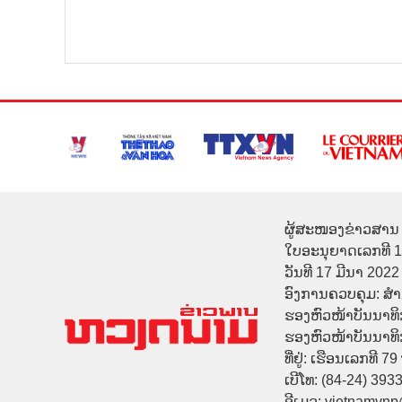
ຜູ້ສະໜອງຂ່າວສານ 
ໃບອະນຸຍາດເລກທີ 
ວັນທີ 17 ມີນາ 2022
ອົງການຄວບຄຸມ: ສ
ຮອງຫົວໜ້າບັນນາທິ
ຮອງຫົວໜ້າບັນນາທິກາ
ທີ່ຢູ່: ເຮືອນເລກທີ 7
ເບີໂທ: (84-24) 393
ອີເມວ: vietnamvn