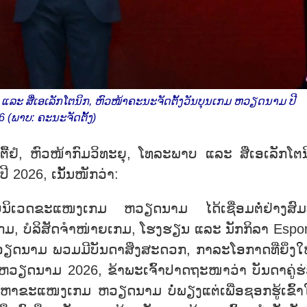
 ແລະ ສື່​ເອ​ເລັກ​ໂຕ​ນິກ, ຫົວ​ໜ້າ​ຄະ​ນະ​ຈັດ​ຕັ້ງ​ວັນ​ບຸນ​ເກມ ຫວຽດ​ນາມ ປີ
 (ພາບ: ຄະ​ນະ​ຈັດ​ຕັ້ງ)
ື້​ຢໍ, ຫົວ​ໜ້າ​ກົມ​ວິ​ທະ​ຍຸ, ໂທ​ລະ​ພາບ ແລະ ສື່​ເອ​ເລັກ​ໂຕ​
ີ 2026, ເນັ້ນ​ໜັກ​ວ່າ:
​ລະ​ບົບ​ນິ​ເວດ​ຂະ​ແໜງ​ເກມ ຫວຽດ​ນາມ ໄດ້​ເຊື່ອມ​ຕໍ່​ຢ່າງ​ສົມ
​ເກມ, ບໍ​ລິ​ສັດ​ຈຳ​ໜ່າຍ​ເກມ, ໂຮງ​ຮຽນ ແລະ ນັກ​ກິ​ລາ Espo
ຫວຽດ​ນາມ ພວມ​ມີ​ບັນ​ດາ​ສິ່ງ​ສະ​ດວກ, ກາ​ລະ​ໂອ​ກາດ​ທີ່​ຍິ່ງ​ໃ
ນ​ເກມ ຫວຽດ​ນາມ 2026, ຂ້າ​ພະ​ເຈົ້າ​ປາດ​ຖະ​ໜາ​ວ່າ ບັນ​ດາ​ຄູ່​ຮ
ຫາ​ຂະ​ແໜງ​ເກມ ຫວຽດ​ນາມ ບໍ່​ພຽງ​ແຕ່​ເພື່ອ​ຊອກ​ຮູ້​ເຂົ້າ