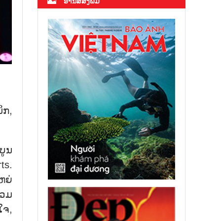
ອ່ານສື່ສິ່ງພິມ
ນິກ,
​ບູນ
rts.
ຫຍ່​
່ວມ​
​ໃຈ,