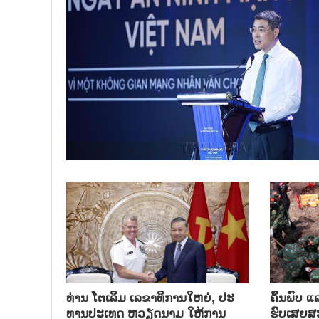
ທ່ານ ໂຕ​ເລິມ ເລ​ຂາ​ທິ​ການ​ໃຫຍ່, ປະ​
ຄົ້ນ​ພົບ ແ
ທານ​ປະ​ເທດ ​ຫວຽດ​ນາມ ໃຫ້​ການ​
ຮົບ​ເສຍ​ສະຫ