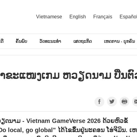
Vietnamese
English
Français
Españo
ດີ
ຄົ້ນພົບ
ວັດທະນະທຳ
ເສດຖະກິດ
ເຫດການ - ບຸກຄົນ
, ນຳ​ຂະ​ແໜງ​ເກມ ຫວຽດ​ນາມ ບືນ​ຕົວ
ກມ ຫວຽດ​ນາມ - Vietnam GameVerse 2026 ດ້ວຍ​ຫົວ​ຂໍ້
 - Do local, go global" ໄດ້ໄຂ​ຂຶ້ນ​ຢູ່​ນະ​ຄອນ ໂຮ່​ຈີ​ມິນ. ເຫ​