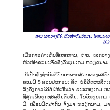
ທ່ານ ເລກວາງ​ຕື້​ຢໍ, ຫົວ​ໜ້າ​ກົມ​ວິ​ທະ​ຍຸ, ໂທ​ລະ​ພາບ
2026
ເມື່ອ​ກ່າວ​ຄຳ​ເຫັນ​ທີ່​ເຫດ​ການ, ທ່ານ ເລກວາງ​ຕ
ຫົວ​ໜ້າ​ຄະ​ນະ​ຈັດ​ຕັ້ງ​ວັນ​ບຸນ​ເກມ ຫວຽດ​ນາມ ປ
“ນີ້​ເປັນ​ຄັ້ງ​ທຳ​ອິດ​ທີ່​ບັນ​ດາ​ພາກ​ສ່ວນ​ຂອງ
ລວມ​ມີ 5 ສ່ວນ​ປະ​ກອບ: ລັດ, ບໍ​ລິ​ສັດ​ຜະ​ລິດ
ສິ່ງ​ດັ່ງ​ກ່າວ​ໄດ້​ຊີ້​ໃຫ້​ເຫັນ​ວ່າ ຂະ​ແໜງ​ເກມ 
ທີ່​ສຸດ​ເພື່ອ​ບຸກ​ທະ​ລຸ​ບືນ​ຕົວ​ຂຶ້ນ. ໃນ​ວັນ​ບຸ
ມື, ເພື່ອນ​ມິດ​ສາ​ກົນ ຈົ່ງ​ມາ ຫວຽດ​ນາມ, ມາ​