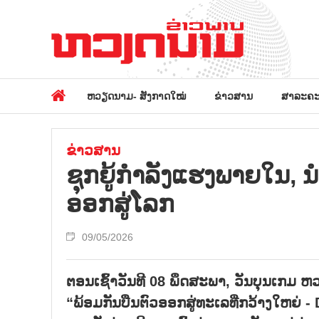
ຫວຽດນາມ- ສັງກາດໃໝ່
ຂ່າວສານ
ສາລະຄະ
ຂ່າວສານ
ຊຸກ​ຍູ້​ກຳ​ລັງ​ແຮງ​ພາຍ​ໃນ
ອອກ​ສູ່​ໂລກ
09/05/2026
ຕອນ​ເຊົ້າ​ວັນ​ທີ 08 ພຶດ​ສະ​ພາ, ວັນ​ບຸນ​ເ
“ພ້ອມ​ກັນ​ບືນ​ຕົວ​ອອກ​ສູ່​ທະ​ເລ​ທີ່​ກວ້າງ​ໃຫຍ່​