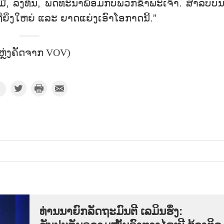
​ມື, ລົງ​ທຶນ, ພັດ​ທະ​ນາ​ພ້ອມ​ກັບ​ພວກ​ຂ້າ​ພະ​ເຈົ້າ. ສຳ​ລັບ​ບັນ
ທີ່​ຍິ່ງ​ໃຫຍ່ ແລະ ຍາດ​ແຍ່ງ​ເອົາໂອ​ກາດ​ນີ້.”
ຫຼ່ງຄັດຈາກ VOV)
ທ່ານນາຍົກລັດຖະມົນຕີ ເລມິນຮຶງ: