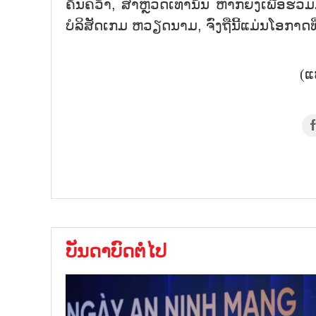
ຄົ້ນ​ຄວ້​າ, ສຳຫຼວດ​ເທົ່າ​ນັ້ນ ຫາກ​ຍັງ​ເພື່ອ​ຮ່ວມ
ບໍ​ລິ​ສັດ​ເກມ ຫວຽດ​ນາມ, ຈົ່ງ​ຖື​ນີ້​ແມ່ນ​ໂອ​ກາດ​
(ແ
ບັນດາບົດຕໍ່ໄປ