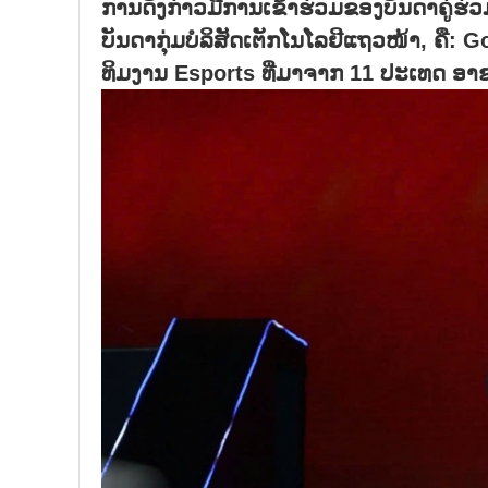
ການ​ດັ່ງ​ກ່າວ​ມີ​ການ​ເຂົ້າ​ຮ່ວມ​ຂອງບ​ັນ​ດາ​ຄູ່​ຮ່
ບັນ​ດາ​ກຸ່ມ​ບໍ​ລິ​ສັດ​ເຕັກ​ໂນ​ໂລ​ຢີ​ແຖວ​ໜ້
ທິມ​ງານ Esports ທີ່​ມາ​ຈາກ 11 ປະ​ເທດ ອາ