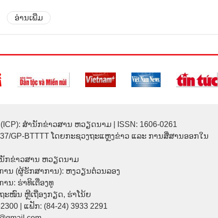
ອ່ານເພີ່ມ
(ICP): ສຳນັກຂ່າວສານ ຫວຽດນາມ | ISSN: 1606-0261
137/GP-BTTTT ໂດຍກະຊວງຖະແຫຼງຂ່າວ ແລະ ການສື່ສານອອກໃນ
ຳນັກຂ່າວສານ ຫວຽດນາມ
ການ (ຜູ້ຮັກສາການ): ຫງວຽນຕ໋ວນລອງ
ນ: ຮ່າທິເຕື່ອງທູ
9 ຖະໜົນ ຫຼີເຖື່ອງກຽດ, ຮ່າໂນ້ຍ
32300 | ແຟັກ: (84-24) 3933 2291
p@gmail.com