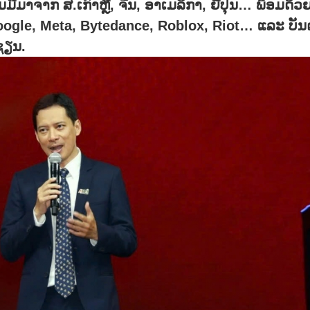
ວມ​ມື​ມາ​ຈາກ ສ.ເກົ​າຫຼີ, ຈີນ, ອາ​ເມ​ລິ​ກາ, ຍີ່​ປຸ່ນ… ພ້ອມ​ດ້ວຍ
າ, ຄື: Google, Meta, Bytedance, Roblox, Riot… ແລະ ບັນ​
​ຊຽນ.