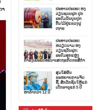
​
ດາ​
ປະທານປະເທດ ຫງ
ວຽນຊວນຟຸກ ປຸກ
ລະດົມວັນບຸນປູກ
ຕົ້ນໄມ້ຢູ່ແຂວງຝູ
ເຖາະ
ປະທານປະເທດ
ຫວຽດນາມ ຫງ
ວຽນຊວັນຟຸກ:
ລະດົມທຸກແຫຼ່ງ
ກຳລັງເພື່ອພັດທະນາເສດຖະກິດກະສິກຳ
ສຸມໃສ່ຜັນ
ຂະຫຍາຍການຈັດ
ຊື້, ສັກວັກຊິນໃຫ້ແກ່
ເດັກອາຍຸແຕ່ 5 ປີ
ຫາຕ່ຳກວ່າ 12 ປີ