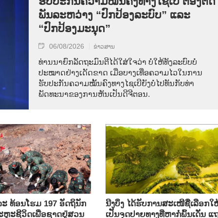
ຮັບປະກັນຄວາມໝັ້ນຄົງທາງໄຊເບີ ຕ້ອງຕິດ
ພັນລະຫວ່າງ “ປົກປ້ອງລະບົບ” ແລະ
“ປົກປ້ອງມະນຸດ”
06/08/2026
ຂ່າວສານ
ທ່ານນາຍົກລັດຖະມົນຕີໄດ້ໃສ່ໃຈວ່າ ບໍ່ໃຫ້ທັງລະບົບບໍ່
ປະໝາດຢ່າງເດັດຂາດ ເມື່ອບາງເທື່ອຄວາມໄວໃນການ
ຮັບປະກັນຄວາມໝັ້ນຄົງທາງໄຊເບີຍັງບໍ່ໄປທັນກັບທ່າ
ພັດທະນາຂອງການຫັນເປັນດີຈີຕອນ.
ລະ ທ້ອນ​ໂຮມ 197 ອັດ​ຖິ​ນັກ​
ນີງບິ່ງ ໄດ້ຮັບການສະເໜີຊື່ເລືອກໃຫ
ຼະ​ຊີ​ວິດ​ເພື່ອ​ຊາດ​ຢູ່​ສວນ​
ເປັນຈຸດປາຍທາງທີ່ຫາກໍ່ພົ້ນເດັ່ນ ແ