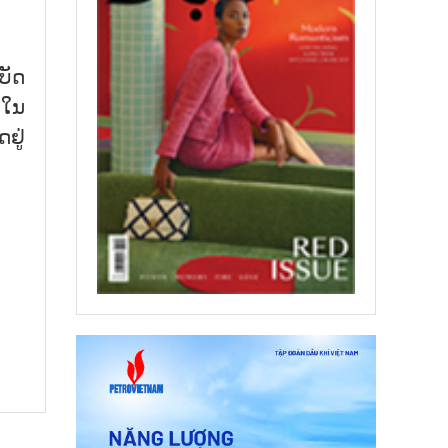
ບັດ
 ໃນ
ຢູ່