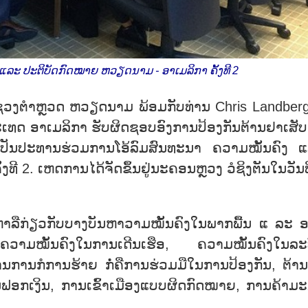
ແລະ ປະຕິບັດກົດໝາຍ ຫວຽດນາມ - ອາເມລິກາ ຄັ້ງທີ 2
ະຊວງຕຳຫຼວດ ຫວຽດນາມ ພ້ອມກັບທ່ານ Chris Landberg 
ທດ ອາເມລິກາ ຮັບຜິດຊອບອົງການປ້ອງກັນຕ້ານຢາເສັບ
ເປັນປະທານຮ່ວມການໂອ້ລົມສົນທະນາ ຄວາມໝັ້ນຄົງ 
ີ 2. ເຫດການໄດ້ຈັດຂຶ້ນຢູ່ນະຄອນຫຼວງ ວໍຊິງຕັນໃນວັນທ
າຫາລືກ່ຽວກັບບາງບັນຫາວາມໝັ້ນຄົງໃນພາກພື້ນ ແ ລະ 
ຄວາມໝັ້ນຄົງໃນການເດີນເຮືອ, ຄວາມໝັ້ນຄົງໃນລະ
ການກໍການຮ້າຍ ກໍ່ຄືການຮ່ວມມືໃນການປ້ອງກັນ, ຕ້າ
ຟອກເງິນ, ການເຂົ້າເມືອງແບບຜິດກົດໝາຍ, ການຄ້າມະ