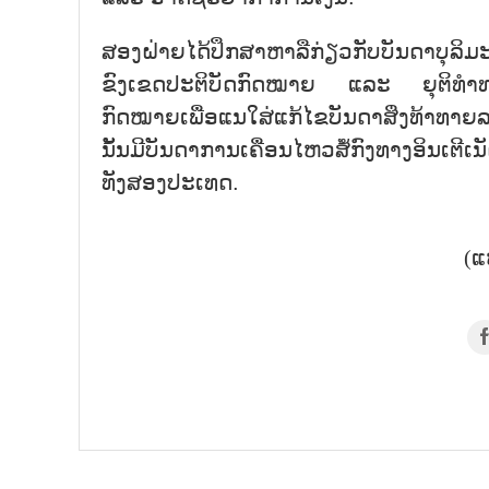
ສອງຝ່າຍໄດ້ປຶກສາຫາລືກ່ຽວກັບບັນດາບຸລິມ
ຂົງເຂດປະຕິບັດກົດໝາຍ ແລະ ຍຸຕິທຳທາງ
ກົດໝາຍເພື່ອແນໃສ່ແກ້ໄຂບັນດາສິ່ງທ້າທາຍລ
ນັ້ນມີບັນດາການເຄື່ອນໄຫວສໍ້ກົງທາງອິນເຕີ
ທັງສອງປະເທດ.
(ແ