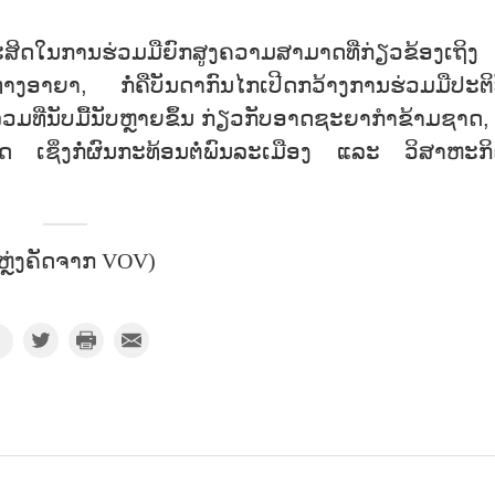
ະສິດໃນການຮ່ວມມືຍົກສູງຄວາມສາມາດທີ່ກ່ຽວຂ້ອງເຖິງ
ອາຍາ, ກໍ່ຄືບັນດາກົນໄກເປີດກວ້າງການຮ່ວມມືປະຕິ
ວມທີ່ນັບມື້ນັບຫຼາຍຂຶ້ນ ກ່ຽວກັບອາດຊະຍາກຳຂ້າມຊາດ,
ເນັດ ເຊິ່ງກໍ່ຜົນກະທ້ອນຕໍ່ພົນລະເມືອງ ແລະ ວິສາຫະກິດ
ຫຼ່ງຄັດຈາກ VOV)