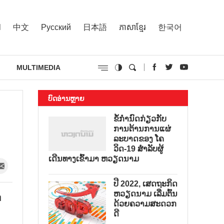
l
中文
Русский
日本語
ភាសាខ្មែរ
한국어
MULTIMEDIA
ບົດອ່ານຫຼາຍ
ຂໍ້ກຳນົດກ່ຽວກັບ
ການຕ້ານການແຜ່
ລະບາດຂອງ ໂຄ
ວິດ-19 ສຳລັບຜູ້
ເດີນທາງເຂົ້າມາ ຫວຽດນາມ
ປີ 2022, ເສດຖະກິດ
ຫວຽດນາມ ເລີ່ມຕົ້ນ
ດ
ດ້ວຍຄວາມສະດວກ
ດີ