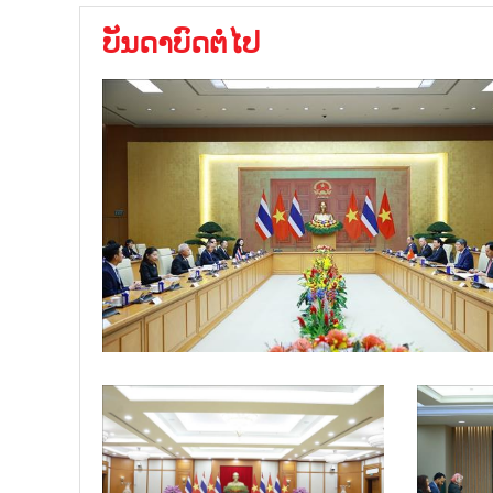
ບັນດາບົດຕໍ່ໄປ