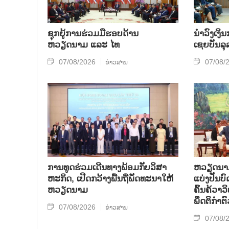
ຊຸກຍູ້ການຮ່ວມມືຮອບດ້ານ
ນຳ​ວົງ​ເງ
ຫວຽດນາມ ແລະ ໄທ
ເຊຍ​ບັນ​ລຸ
07/08/2026
07/08/
ຂ່າວສານ
ການ​ທູດ​ຮ່ວມ​ເດີນ​ທາງ​ພ້ອມກັບ​ວິ​ສາ​
ຫວຽດ​ນາມ 
ຫະ​ກ​ິດ, ເປີດກວ້າງ​ພື້ນ​ຖີ່​ພັດ​ທະ​ນາ​ໃຫ້​
ແບ່​ງ​ປັນ​
ຫວຽດ​ນາມ
ຄົ້ນ​ຄ້​ວາ
ພຶດ​ຕິ​ກຳຕົ
07/08/2026
ຂ່າວສານ
07/08/