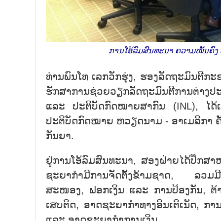
ການໂອ້ລົມສົນທະນາ ຄວາມໝັ້ນຄົງ 
ທ່ານພົນໂທ ເລກວັກຮຸ່ງ, ຮອງລັດຖະມົນຕີກ
ຮັກສາການຊ່ວຍວຽກລັດຖະມົນຕີການຕ່າງປະເ
ແລະ ປະຕິບັດກົດໝາຍສາກົນ (INL), ໄດ້
ປະຕິບັດກົດໝາຍ ຫວຽດນາມ - ອາເມລິກາ ຄັ້ງທ
ກັນຍາ.
ຢູ່ການໂອ້ລົມສົນທະນາ, ສອງຝ່າຍໄດ້ປຶກສ
ຊະຍາກຳມີການຈັດຕັ້ງຂ້າມຊາດ, ລວມມີ
ສະໜອງ, ຟອກເງິນ ແລະ ການປ້ອງກັນ, ຕ້ານ
ເສບຕິດ, ອາດຊະຍາກຳທາງອິນເຕີເນັດ, ການ
ແລະ ອາດຊະຍາກຳການເງິນ.