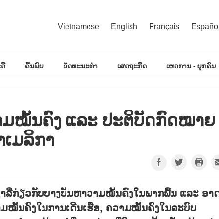
Vietnamese
English
Français
Españo
ດີ
ຄົ້ນພົບ
ວັດທະນະທຳ
ເສດຖະກິດ
ເຫດການ - ບຸກຄົນ
ວາມ​ໝັ້ນ​ຄົງ ແລະ ປະ​ຕິ​ບັດ​ກົດ​ໝາຍ​
ເມ​ລິ​ກາ
ຫາລືກ່ຽວກັບບາງບັນຫາວາມໝັ້ນຄົງໃນພາກພື້ນ ແລະ ອາ
ມໝັ້ນຄົງໃນການເດີນເຮືອ, ຄວາມໝັ້ນຄົງໃນລະບົບ