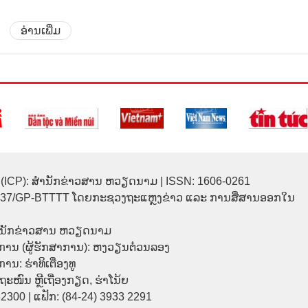
ອ່ານເພີ່ມ
(ICP): ສຳນັກຂ່າວສານ ຫວຽດນາມ | ISSN: 1606-0261
137/GP-BTTTT ໂດຍກະຊວງຖະແຫຼງຂ່າວ ແລະ ການສື່ສານອອກໃນ
ຳນັກຂ່າວສານ ຫວຽດນາມ
ການ (ຜູ້ຮັກສາການ): ຫງວຽນຕ໋ວນລອງ
ນ: ຮ່າທິເຕື່ອງທູ
9 ຖະໜົນ ຫຼີເຖື່ອງກຽດ, ຮ່າໂນ້ຍ
32300 | ແຟັກ: (84-24) 3933 2291