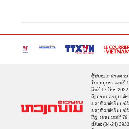
ຜູ້ສະໜອງຂ່າວສານ 
ໃບອະນຸຍາດເລກທີ 
ວັນທີ 17 ມີນາ 2022
ອົງການຄວບຄຸມ: ສ
ຮອງຫົວໜ້າບັນນາທິ
ຮອງຫົວໜ້າບັນນາທິກາ
ທີ່ຢູ່: ເຮືອນເລກທີ 7
ເບີໂທ: (84-24) 393