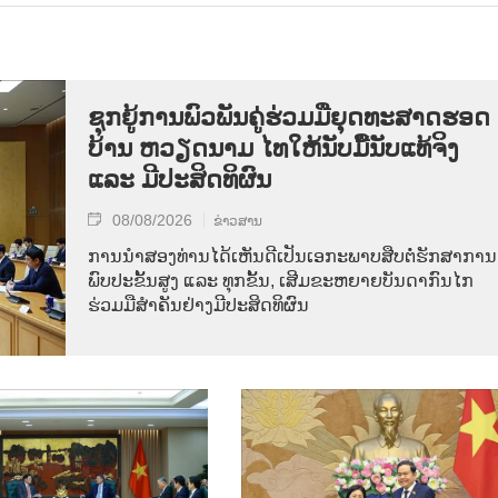
ຊຸກ​ຍູ້​ການ​ພົວ​ພັນ​ຄູ່​ຮ່ວມ​ມື​ຍຸດ​ທະ​ສາດ​ຮອດ​
ບ້ານ ຫວຽດ​ນາມ ໄທ​ໃຫ້​ນັບ​ມື້​ນັບ​ແທ້​ຈິງ
ແລະ ມີ​ປະ​ສິດ​ທິ​ຜົນ
08/08/2026
ຂ່າວສານ
ການ​ນຳ​ສອງ​ທ່ານ​ໄດ້​ເຫັນ​ດີ​ເປັນ​ເອ​ກະ​ພາບ​ສືບ​ຕໍ່​ຮັກ​ສາ​ການ​
ພົບ​ປະ​ຂັ້ນ​ສູງ ແລະ ທຸກ​ຂັ້ນ, ເສີມ​ຂະ​ຫຍາຍ​ບັນ​ດາ​ກົນ​ໄກ​
ຮ່ວມ​ມື​ສຳ​ຄັນ​ຢ່າງ​ມີ​ປະ​ສິດ​ທິ​ຜົນ