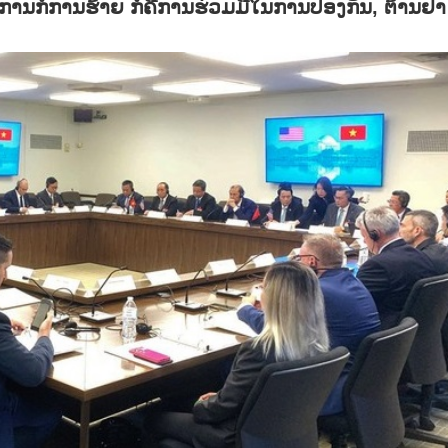
ານກໍການຮ້າຍ ກໍ່ຄືການຮ່ວມມືໃນການປ້ອງກັນ, ຕ້ານຢາ