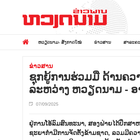
ຫວຽດນາມ- ສັງກາດໃໝ່
ຂ່າວສານ
ສາລະຄະ
ຂ່າວສານ
ຊຸກ​ຍູ້​ການ​ຮ່ວມ​ມື​ ​ດ້ານຄ
ລະ​ຫວ່າງ ຫວຽດ​ນາມ - ອ​າ​
07/09/2025
ຢູ່ການໂອ້ລົມສົນທະນາ, ສອງຝ່າຍໄດ້ປຶກສາ
ຊະຍາກຳມີການຈັດຕັ້ງຂ້າມຊາດ, ລວມມີຄວາ