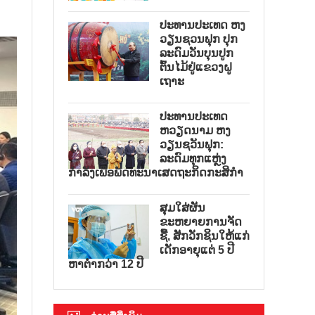
ປະທານປະເທດ ຫງ
ວຽນຊວນຟຸກ ປຸກ
ລະດົມວັນບຸນປູກ
ຕົ້ນໄມ້ຢູ່ແຂວງຝູ
ເຖາະ
ປະທານປະເທດ
ຫວຽດນາມ ຫງ
ວຽນຊວັນຟຸກ:
ລະດົມທຸກແຫຼ່ງ
ກຳລັງເພື່ອພັດທະນາເສດຖະກິດກະສິກຳ
ສຸມໃສ່ຜັນ
ຂະຫຍາຍການຈັດ
ຊື້, ສັກວັກຊິນໃຫ້ແກ່
ເດັກອາຍຸແຕ່ 5 ປີ
ຫາຕ່ຳກວ່າ 12 ປີ