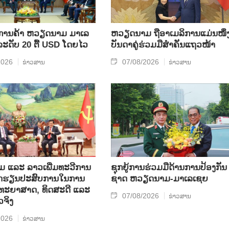
ິນ​ການ​ຄ້າ ຫວຽດ​ນາມ ມາ​ເລ​
ຫ​ວຽດ​ນາມ ຖື​ອາ​ເມ​ລິ​ການ​ແມ່ນ​ໜຶ່ງ
​ລະ​ດັບ 20 ຕື້ USD ໂດຍ​ໄວ
ບັນ​ດາ​ຄູ່​ຮ່ວມ​ມື​ສຳ​ຄັນ​ແຖວ​ໜ້າ
2026
07/08/2026
ຂ່າວສານ
ຂ່າວສານ
ແລະ ລາວ​ເພີ່ມ​ທະ​ວີ​ການ​
ຊຸກ​ຍູ້​ການ​ຮ່ວມ​ມື​ດ້ານ​ການ​ປ້ອງ​ກັນ​
ບົດ​ຮຽນ​ປະ​ສົບ​ການ​ໃນ​ການ​
ຊາດ ຫວຽດ​ນາມ-ມາ​ເລ​ເຊຍ
​ວິ​ທະ​ຍາ​ສາດ, ທິດ​ສະ​ດີ ແລະ
07/08/2026
ຂ່າວສານ
ວ​ຈິງ
2026
ຂ່າວສານ