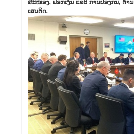
ສະໜອງ, ຟອກເງິນ ແລະ ການປ້ອງກັນ, ຕ້ານກ
ເສບຕິດ.