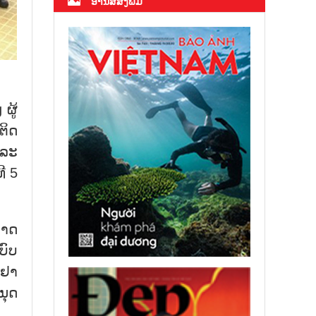
ອ່ານສື່ສິ່ງພິມ
ຜູ້
ຕິດ
ແລະ
ີ 5
ອາດ
ບົບ
ນຢາ
ນຸດ