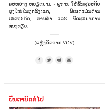
ລະຫວ່າງ ຫວຽດນາມ - ພູຖານ ໃຫ້ຂຶ້ນສູ່ລະດັບ
ສູງໃໝ່ໃນທຸກຂົງເຂດ, ພິເສດແມ່ນດ້ານ
ເສດຖະກິດ, ການຄ້າ ແລະ ພັດທະນາການ
ທ່ອງທ່ຽວ.
(ແຫຼ່ງຄັດຈາກ VOV)
ບັນດາບົດຕໍ່ໄປ