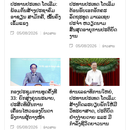
ປະທານປະເທດ ໂຕເລີມ:
ປະທານປະເທດ ໂຕເລິມ
ພ້ອມກັນສ້າງປະຊາຄົມ
ຕ້ອນຮັບເອກອັກຄະ
ອາຊຽນ ສາມັກຄີ, ໝັ້ນຄົງ
ລັດຖະທູດ ມາເລເຊຍ
ເຂັ້ມແຂງ
ປະຈຳ ຫວຽດນາມ
ສິ້ນສຸດອາຍຸການປະຕິບັດ
05/08/2026
ຂ່າວສານ
ງານ
05/08/2026
ຂ່າວສານ
ກອງປະຊຸມການທູດຄັ້ງທີ
ທ່ານເລຂາທິການໃຫຍ່,
33: ຍົກສູງຄຸນນະພາບ,
ປະທານປະເທດ ໂຕເລິມ:
ປະສິດທິຜົນການ
ສ້າງກົດລະບຽບພັກໃຫ້ມີ
ເຄື່ອນໄຫວຂອງບັນດາ
ວິທະຍາສາດ, ປະຕິບັດ
ອົງການຜູ້ຕາງໜ້າ
ຢ່າງງ່າຍດາຍ ແລະ ມີ
ກຳລັງຊີວິດຍາວນານ
05/08/2026
ຂ່າວສານ