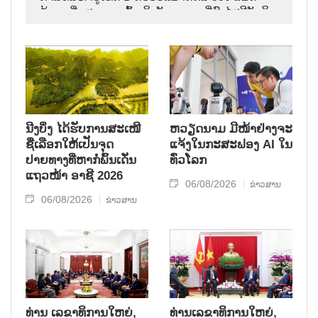
ກ້ອນ ເພື່ອ​ສາມາດເຂົ້າ​ເຖິງ​ບັນ​ດາ​ເຂດ​ທີ່​ສົງ​ໄສ​ມີ​ອັດ​ຖິ​
ນັກ​ຮົບ​ເສຍ​ສະຫຼະ​ຊີ​ວິດ​ເພື່ອ​ຊາດ.
ນີງບິ່ງ ໄດ້ຮັບການສະເໜີ
ຫວຽດນາມ ມີໜ້າຢ່າງຈະ
ຊື່ເລືອກໃຫ້ເປັນຈຸດ
ແຈ້ງໃນກະສະຟອງ AI ໃນ
ປາຍທາງທີ່ຫາກໍ່ພົ້ນເດັ່ນ
ທົ່ວໂລກ
ແຖວໜ້າ ອາຊີ 2026
06/08/2026
ຂ່າວສານ
06/08/2026
ຂ່າວສານ
ທ່ານ ເລຂາທິການໃຫຍ່,
ທ່ານເລຂາທິການໃຫຍ່,