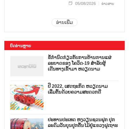
05/08/2026
ຂ່າວສານ
ອ່ານເພີ່ມ
ບົດອ່ານຫຼາຍ
ຂໍ້ກຳນົດກ່ຽວກັບການຕ້ານການແຜ່
ລະບາດຂອງ ໂຄວິດ-19 ສຳລັບຜູ້
ເດີນທາງເຂົ້າມາ ຫວຽດນາມ
ປີ 2022, ເສດຖະກິດ ຫວຽດນາມ
ເລີ່ມຕົ້ນດ້ວຍຄວາມສະດວກດີ
ປະທານປະເທດ ຫງວຽນຊວນຟຸກ ປຸກ
ລະດົມວັນບຸນປູກຕົ້ນໄມ້ຢູ່ແຂວງຝູເຖາະ