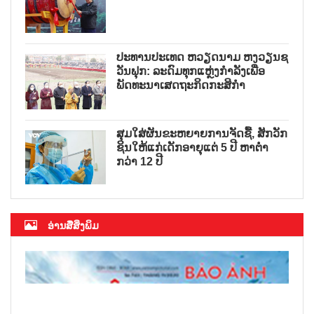
ປະທານປະເທດ ຫວຽດນາມ ຫງວຽນຊ
ວັນຟຸກ: ລະດົມທຸກແຫຼ່ງກຳລັງເພື່ອ
ພັດທະນາເສດຖະກິດກະສິກຳ
ສຸມໃສ່ຜັນຂະຫຍາຍການຈັດຊື້, ສັກວັກ
ຊິນໃຫ້ແກ່ເດັກອາຍຸແຕ່ 5 ປີ ຫາຕ່ຳ
ກວ່າ 12 ປີ
ອ່ານສື່ສິ່ງພິມ