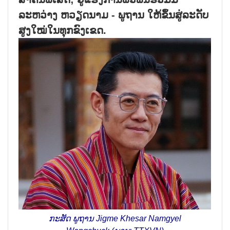
ລະຫວ່າງ ຫວຽດນາມ - ພູຖານ ໃຫ້ຂຶ້ນສູ່ລະດັບ
ສູງໃໝ່ໃນທຸກຂົງເຂດ.
ກະສັດ ພູຖານ Jigme Khesar Namgyel