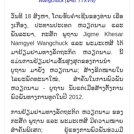
Wangchuck (ພາບ: TTXVN)
ວັນທີ 18 ສິງຫາ, ໂດຍຮັບຄຳເຊີນຂອງທ່ານ ເລືອ
ງເກື່ອງ, ປະທານປະເທດ ຫວຽດນາມ ແລະ
ພັນລະຍາ, ກະສັດ ພູຖານ Jigme Khesar
Namgyel Wangchuck ແລະ ພະມະເຫສີ ໄດ້
ມາຢ້ຽມຢາມທາງລັດຖະກິດ ຫວຽດນາມ. ນີ້
ແມ່ນການຢ້ຽມຢາມຂັ້ນສູງສຸດຂອງການນຳ
ບູຖານ ມາຍັງ ຫວຽດນາມ; ສ້າງຂີດໝາຍໃນ
ໄລຍະພັດທະນາໃໝ່, ສຳຄັນໃນການພົວພັນ
ຫວຽດນາມ - ບູຖານ ນັບແຕ່ເມື່ອສ້າງຕັ້ງການ
ພົວພັນທາງການທູດໃນປີ 2012.
ການຢ້ຽມຢາມທາງລັດຖະກິດ ຫວຽດນາມ ຂອງ
ກະສັດ ພູຖານ ແລະ ພະມະເຫສີ ມີຄວາມໝາຍ
ສຳຄັນພິເສດ; ຍູ້ແຮງການພົວພັນຮ່ວມມື