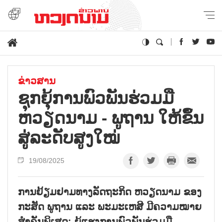
ຂ່າວສານ
ຊຸກຍຸ້ການພົວພັນຮ່ວມມື
ຫວຽດນາມ - ພູຖານ ໃຫ້ຂຶ້ນ
ສູ່ລະດັບສູງໃໝ່
19/08/2025
ການຢ້ຽມຢາມທາງລັດຖະກິດ ຫວຽດນາມ ຂອງ
ກະສັດ ພູຖານ ແລະ ພະມະເຫສີ ມີຄວາມໝາຍ
ສຳຄັນພິເສດ; ຍູ້ແຮງການພົວພັນຮ່ວມມື