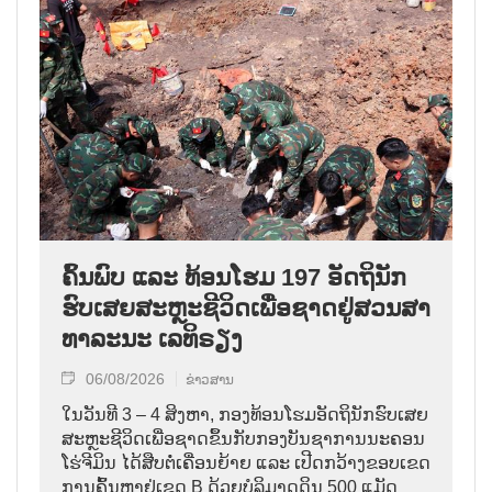
ຄົ້ນ​ພົບ ແລະ ທ້ອນ​ໂຮມ 197 ອັດ​ຖິ​ນັກ​
ຮົບ​ເສຍ​ສະຫຼະ​ຊີ​ວິດ​ເພື່ອ​ຊາດ​ຢູ່​ສວນ​ສາ​
ທາ​ລະ​ນະ ເລ​ທິ​ຣຽງ
06/08/2026
ຂ່າວສານ
ໃນ​ວັນ​ທີ 3 – 4 ສິງ​ຫາ, ກອງ​ທ້ອນ​ໂຮມ​ອັດ​ຖິ​ນັກ​ຮົບ​ເສຍ​
ສະຫຼະ​ຊີ​ວິດ​ເພື່ອ​ຊາດ​ຂຶ້ນ​ກັບ​ກອງ​ບັນ​ຊາ​ການ​ນະ​ຄອນ ​
ໂຮ່​ຈີ​ມິນ ໄດ້​ສືບ​ຕໍ່​ເຄື່ອນ​ຍ້າຍ ແລະ ເປີດກວ້າງ​ຂອບ​ເຂດ​
ການ​ຄົ້ນ​ຫາຢູ່​ເຂດ B ດ້ວຍບໍລິມາດ​ດິນ 500 ແມັດ​